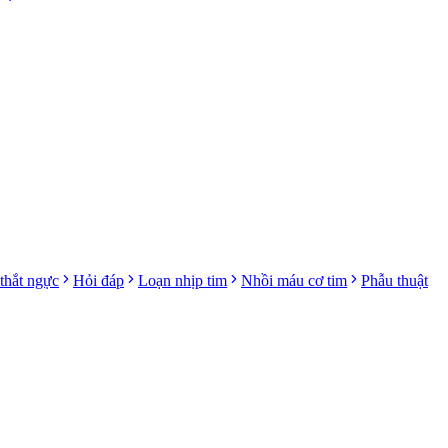
thắt ngực
Hỏi đáp
Loạn nhịp tim
Nhồi máu cơ tim
Phẫu thuật