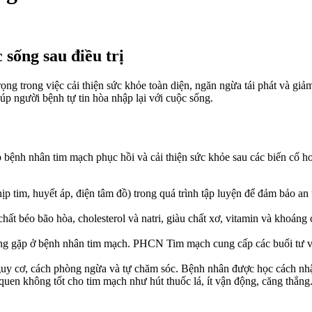
sống sau điều trị
 trong việc cải thiện sức khỏe toàn diện, ngăn ngừa tái phát và giảm
giúp người bệnh tự tin hòa nhập lại với cuộc sống.
p bệnh nhân tim mạch phục hồi và cải thiện sức khỏe sau các biến c
nhịp tim, huyết áp, điện tâm đồ) trong quá trình tập luyện để đảm bảo an
hất béo bão hòa, cholesterol và natri, giàu chất xơ, vitamin và khoán
ường gặp ở bệnh nhân tim mạch. PHCN Tim mạch cung cấp các buổi tư 
guy cơ, cách phòng ngừa và tự chăm sóc. Bệnh nhân được học cách nhậ
uen không tốt cho tim mạch như hút thuốc lá, ít vận động, căng thẳng