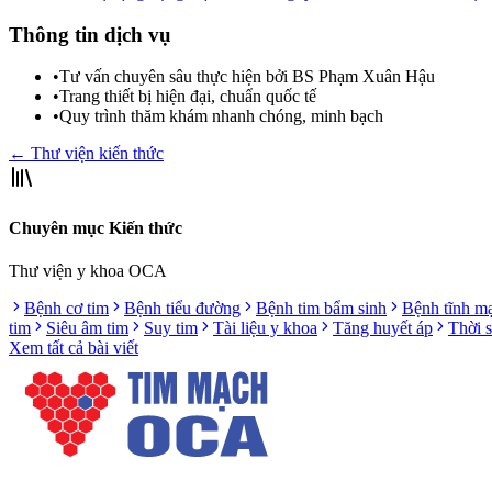
Thông tin dịch vụ
•
Tư vấn chuyên sâu thực hiện bởi BS Phạm Xuân Hậu
•
Trang thiết bị hiện đại, chuẩn quốc tế
•
Quy trình thăm khám nhanh chóng, minh bạch
← Thư viện kiến thức
Chuyên mục Kiến thức
Thư viện y khoa OCA
Bệnh cơ tim
Bệnh tiểu đường
Bệnh tim bẩm sinh
Bệnh tĩnh m
tim
Siêu âm tim
Suy tim
Tài liệu y khoa
Tăng huyết áp
Thời 
Xem tất cả bài viết