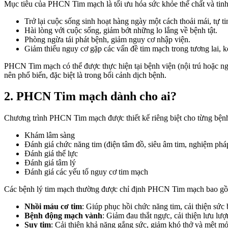
Mục tiêu của PHCN Tim mạch là tối ưu hóa sức khỏe thể chất và tinh
Trở lại cuộc sống sinh hoạt hàng ngày một cách thoải mái, tự ti
Hài lòng với cuộc sống, giảm bớt những lo lắng về bệnh tật.
Phòng ngừa tái phát bệnh, giảm nguy cơ nhập viện.
Giảm thiểu nguy cơ gặp các vấn đề tim mạch trong tương lai, ké
PHCN Tim mạch có thể được thực hiện tại bệnh viện (nội trú hoặc ngo
nên phổ biến, đặc biệt là trong bối cảnh dịch bệnh.
2. PHCN Tim mạch dành cho ai?
Chương trình PHCN Tim mạch được thiết kế riêng biệt cho từng bệnh nh
Khám lâm sàng
Đánh giá chức năng tim (điện tâm đồ, siêu âm tim, nghiệm phá
Đánh giá thể lực
Đánh giá tâm lý
Đánh giá các yếu tố nguy cơ tim mạch
Các bệnh lý tim mạch thường được chỉ định PHCN Tim mạch bao g
Nhồi máu cơ tim
: Giúp phục hồi chức năng tim, cải thiện sức 
Bệnh động mạch vành
: Giảm đau thắt ngực, cải thiện lưu lư
Suy tim
: Cải thiện khả năng gắng sức, giảm khó thở và mệt mỏ