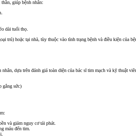
 thần, giúp bệnh nhân:
n.
o dài tuổi thọ.
ại trú) hoặc tại nhà, tùy thuộc vào tình trạng bệnh và điều kiện của
ân, dựa trên đánh giá toàn diện của bác sĩ tim mạch và kỹ thuật viên v
p gắng sức)
ồm:
bền và giảm nguy cơ tái phát.
ợng máu đến tim.
i.