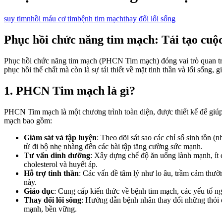
suy tim
nhồi máu cơ tim
bệnh tim mạch
thay đổi lối sống
Phục hồi chức năng tim mạch: Tái tạo cuộc 
Phục hồi chức năng tim mạch (PHCN Tim mạch) đóng vai trò quan trọng
phục hồi thể chất mà còn là sự tái thiết về mặt tinh thần và lối sống, 
1. PHCN Tim mạch là gì?
PHCN Tim mạch là một chương trình toàn diện, được thiết kế để giú
mạch bao gồm:
Giám sát và tập luyện
: Theo dõi sát sao các chỉ số sinh tồn (
từ đi bộ nhẹ nhàng đến các bài tập tăng cường sức mạnh.
Tư vấn dinh dưỡng
: Xây dựng chế độ ăn uống lành mạnh, ít c
cholesterol và huyết áp.
Hỗ trợ tinh thần
: Các vấn đề tâm lý như lo âu, trầm cảm th
này.
Giáo dục
: Cung cấp kiến thức về bệnh tim mạch, các yếu tố n
Thay đổi lối sống
: Hướng dẫn bệnh nhân thay đổi những thói q
mạnh, bền vững.