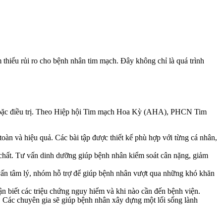
 thiểu rủi ro cho bệnh nhân tim mạch. Đây không chỉ là quá trình
ố hoặc điều trị. Theo Hiệp hội Tim mạch Hoa Kỳ (AHA), PHCN Tim
 toàn và hiệu quả. Các bài tập được thiết kế phù hợp với từng cá nhân,
g chất. Tư vấn dinh dưỡng giúp bệnh nhân kiểm soát cân nặng, giảm
vấn tâm lý, nhóm hỗ trợ để giúp bệnh nhân vượt qua những khó khăn
n biết các triệu chứng nguy hiểm và khi nào cần đến bệnh viện.
. Các chuyên gia sẽ giúp bệnh nhân xây dựng một lối sống lành