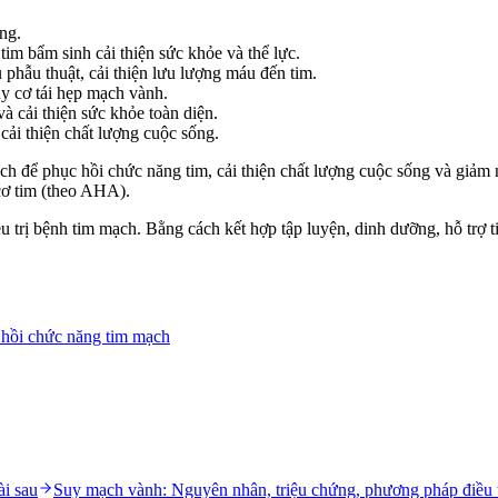
ng.
tim bẩm sinh cải thiện sức khỏe và thể lực.
 phẫu thuật, cải thiện lưu lượng máu đến tim.
y cơ tái hẹp mạch vành.
và cải thiện sức khỏe toàn diện.
cải thiện chất lượng cuộc sống.
h để phục hồi chức năng tim, cải thiện chất lượng cuộc sống và giả
cơ tim (theo AHA).
 trị bệnh tim mạch. Bằng cách kết hợp tập luyện, dinh dưỡng, hỗ trợ
 hồi chức năng tim mạch
ài sau
Suy mạch vành: Nguyên nhân, triệu chứng, phương pháp điều t