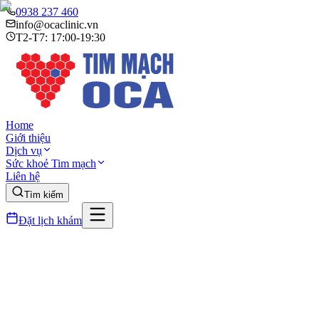
0938 237 460
info@ocaclinic.vn
T2-T7: 17:00-19:30
Home
Giới thiệu
Dịch vụ
Sức khoẻ Tim mạch
Liên hệ
Tìm kiếm
Đặt lịch khám