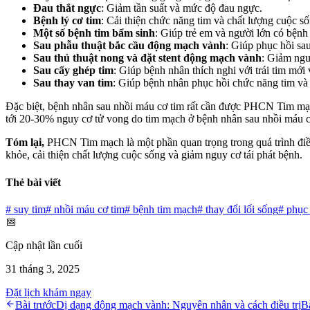
Đau thắt ngực
: Giảm tần suất và mức độ đau ngực.
Bệnh lý cơ tim
: Cải thiện chức năng tim và chất lượng cuộc số
Một số bệnh tim bẩm sinh
: Giúp trẻ em và người lớn có bệnh 
Sau phẫu thuật bắc cầu động mạch vành
: Giúp phục hồi sau
Sau thủ thuật nong và đặt stent động mạch vành
: Giảm ngu
Sau cấy ghép tim
: Giúp bệnh nhân thích nghi với trái tim mới 
Sau thay van tim
: Giúp bệnh nhân phục hồi chức năng tim và 
Đặc biệt, bệnh nhân sau nhồi máu cơ tim rất cần được PHCN Tim mạc
tới 20-30% nguy cơ tử vong do tim mạch ở bệnh nhân sau nhồi máu 
Tóm lại,
PHCN Tim mạch là một phần quan trọng trong quá trình điều
khỏe, cải thiện chất lượng cuộc sống và giảm nguy cơ tái phát bệnh.
Thẻ bài viết
#
suy tim
#
nhồi máu cơ tim
#
bệnh tim mạch
#
thay đổi lối sống
#
phục
📅
Cập nhật lần cuối
31 tháng 3, 2025
Đặt lịch khám ngay
Bài trước
Dị dạng động mạch vành: Nguyên nhân và cách điều trị
B