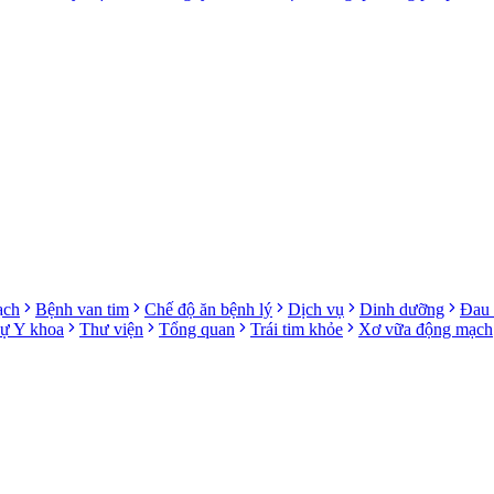
ạch
Bệnh van tim
Chế độ ăn bệnh lý
Dịch vụ
Dinh dưỡng
Đau 
sự Y khoa
Thư viện
Tổng quan
Trái tim khỏe
Xơ vữa động mạch