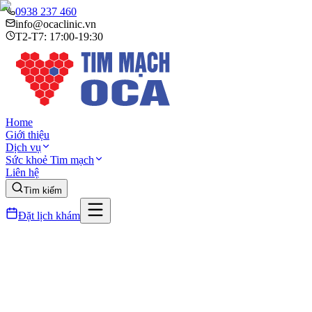
0938 237 460
info@ocaclinic.vn
T2-T7: 17:00-19:30
Home
Giới thiệu
Dịch vụ
Sức khoẻ Tim mạch
Liên hệ
Tìm kiếm
Đặt lịch khám