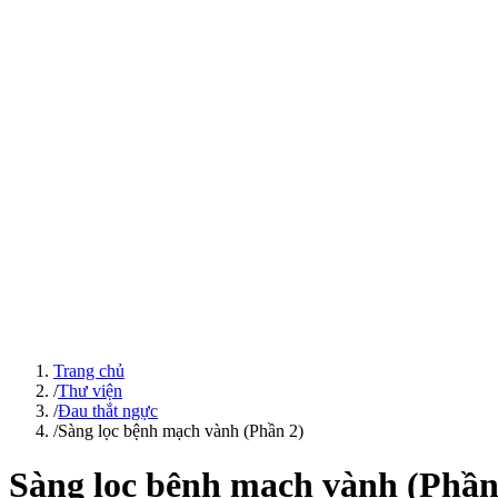
Trang chủ
/
Thư viện
/
Đau thắt ngực
/
Sàng lọc bệnh mạch vành (Phần 2)
Sàng lọc bệnh mạch vành (Phần