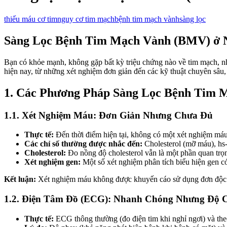
thiếu máu cơ tim
nguy cơ tim mạch
bệnh tim mạch vành
sàng lọc
Sàng Lọc Bệnh Tim Mạch Vành (BMV) ở N
Bạn có khỏe mạnh, không gặp bất kỳ triệu chứng nào về tim mạch, 
hiện nay, từ những xét nghiệm đơn giản đến các kỹ thuật chuyên sâu,
1. Các Phương Pháp Sàng Lọc Bệnh Tim 
1.1. Xét Nghiệm Máu: Đơn Giản Nhưng Chưa Đủ
Thực tế:
Đến thời điểm hiện tại, không có một xét nghiệm má
Các chỉ số thường được nhắc đến:
Cholesterol (mỡ máu), hs
Cholesterol:
Đo nồng độ cholesterol vẫn là một phần quan trọn
Xét nghiệm gen:
Một số xét nghiệm phân tích biểu hiện gen có
Kết luận:
Xét nghiệm máu không được khuyến cáo sử dụng đơn độc 
1.2. Điện Tâm Đồ (ECG): Nhanh Chóng Nhưng Độ 
Thực tế:
ECG thông thường (đo điện tim khi nghỉ ngơi) và the