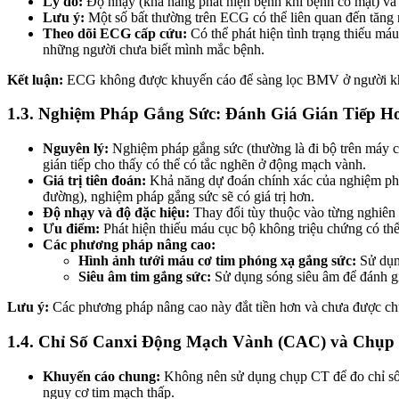
Lý do:
Độ nhạy (khả năng phát hiện bệnh khi bệnh có mặt) và 
Lưu ý:
Một số bất thường trên ECG có thể liên quan đến tăn
Theo dõi ECG cấp cứu:
Có thể phát hiện tình trạng thiếu m
những người chưa biết mình mắc bệnh.
Kết luận:
ECG không được khuyến cáo để sàng lọc BMV ở người kh
1.3. Nghiệm Pháp Gắng Sức: Đánh Giá Gián Tiếp H
Nguyên lý:
Nghiệm pháp gắng sức (thường là đi bộ trên máy ch
gián tiếp cho thấy có thể có tắc nghẽn ở động mạch vành.
Giá trị tiên đoán:
Khả năng dự đoán chính xác của nghiệm pháp
đường), nghiệm pháp gắng sức sẽ có giá trị hơn.
Độ nhạy và độ đặc hiệu:
Thay đổi tùy thuộc vào từng nghiên
Ưu điểm:
Phát hiện thiếu máu cục bộ không triệu chứng có thể
Các phương pháp nâng cao:
Hình ảnh tưới máu cơ tim phóng xạ gắng sức:
Sử dụng
Siêu âm tim gắng sức:
Sử dụng sóng siêu âm để đánh gi
Lưu ý:
Các phương pháp nâng cao này đắt tiền hơn và chưa được chứn
1.4. Chỉ Số Canxi Động Mạch Vành (CAC) và Chụ
Khuyến cáo chung:
Không nên sử dụng chụp CT để đo chỉ số
nguy cơ tim mạch thấp.