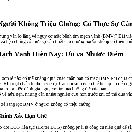
gười Không Triệu Chứng: Có Thực Sự Cần
nhưng vẫn lo lắng về nguy cơ mắc bệnh tim mạch vành (BMV)? Bài viế
 và liệu chúng có thực sự cần thiết cho những người không có triệu c
Mạch Vành Hiện Nay: Ưu và Nhược Điểm
u đơn lẻ nào có thể khẳng định chắc chắn bạn có mắc BMV khi chưa có
-CRP (một chất chỉ điểm viêm). Các chỉ số này có thể liên quan đến 
g trong việc đánh giá nguy cơ tim mạch tổng thể của bạn.
 vẻ hứa hẹn, nhưng cần nhiều nghiên cứu hơn trước khi có thể đưa vào
để sàng lọc BMV ở người không có triệu chứng.
Chính Xác Hạn Chế
o dõi ECG liên tục (Holter ECG) không phải là công cụ hiệu quả để 