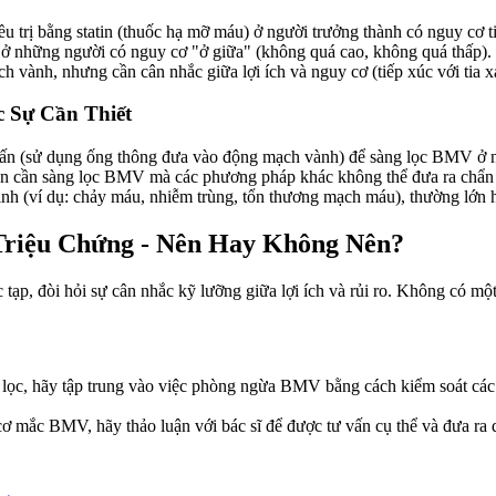
u trị bằng statin (thuốc hạ mỡ máu) ở người trưởng thành có nguy cơ 
t ở những người có nguy cơ "ở giữa" (không quá cao, không quá thấp).
h vành, nhưng cần cân nhắc giữa lợi ích và nguy cơ (tiếp xúc với tia x
 Sự Cần Thiết
n (sử dụng ống thông đưa vào động mạch vành) để sàng lọc BMV ở n
n cần sàng lọc BMV mà các phương pháp khác không thể đưa ra chẩn 
ịnh (ví dụ: chảy máu, nhiễm trùng, tổn thương mạch máu), thường lớn h
riệu Chứng - Nên Hay Không Nên?
tạp, đòi hỏi sự cân nhắc kỹ lưỡng giữa lợi ích và rủi ro. Không có m
 lọc, hãy tập trung vào việc phòng ngừa BMV bằng cách kiểm soát các yế
ơ mắc BMV, hãy thảo luận với bác sĩ để được tư vấn cụ thể và đưa ra q