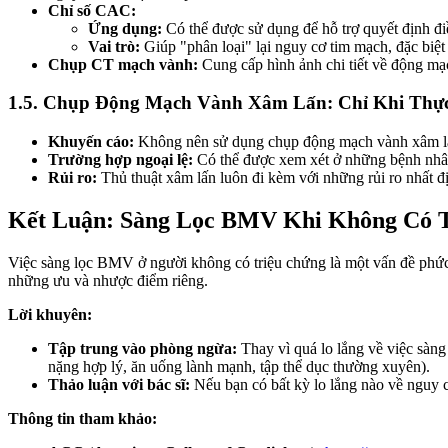
Chỉ số CAC:
Ứng dụng:
Có thể được sử dụng để hỗ trợ quyết định điề
Vai trò:
Giúp "phân loại" lại nguy cơ tim mạch, đặc biệ
Chụp CT mạch vành:
Cung cấp hình ảnh chi tiết về động mạc
1.5. Chụp Động Mạch Vành Xâm Lấn: Chỉ Khi Thực
Khuyến cáo:
Không nên sử dụng chụp động mạch vành xâm lấ
Trường hợp ngoại lệ:
Có thể được xem xét ở những bệnh nhâ
Rủi ro:
Thủ thuật xâm lấn luôn đi kèm với những rủi ro nhất đ
Kết Luận: Sàng Lọc BMV Khi Không Có T
Việc sàng lọc BMV ở người không có triệu chứng là một vấn đề phức 
những ưu và nhược điểm riêng.
Lời khuyên:
Tập trung vào phòng ngừa:
Thay vì quá lo lắng về việc sàng
nặng hợp lý, ăn uống lành mạnh, tập thể dục thường xuyên).
Thảo luận với bác sĩ:
Nếu bạn có bất kỳ lo lắng nào về nguy c
Thông tin tham khảo: