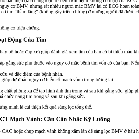
độ đặc hiệu (khả năng loại trừ bệnh khi bệnh không có mặt) của ECG 
g nguy cơ BMV, nhưng rất nhiều người mắc BMV lại có ECG hoàn toàn
áu cơ tim "thầm lặng" (không gây triệu chứng) ở những người đã đượ
ông có triệu chứng.
oạt Động Của Tim
ạy bộ hoặc đạp xe) giúp đánh giá xem tim của bạn có bị thiếu máu kh
 gắng sức phụ thuộc vào nguy cơ mắc bệnh tim vốn có của bạn. Nếu bạn
 cứu và đặc điểm của bệnh nhân.
 giúp dự đoán nguy cơ biến cố mạch vành trong tương lai.
 chất phóng xạ để tạo hình ảnh tim trong và sau khi gắng sức, giúp ph
á chức năng tim trong và sau khi gắng sức.
g minh là cải thiện kết quả sàng lọc tổng thể.
p CT Mạch Vành: Cần Cân Nhắc Kỹ Lưỡng
 CAC hoặc chụp mạch vành không xâm lấn để sàng lọc BMV ở hầu hết 