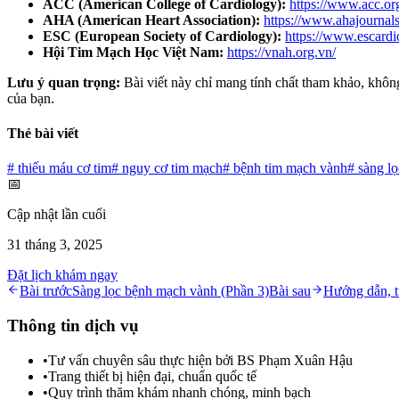
ACC (American College of Cardiology):
https://www.acc.or
AHA (American Heart Association):
https://www.ahajournals
ESC (European Society of Cardiology):
https://www.escardi
Hội Tim Mạch Học Việt Nam:
https://vnah.org.vn/
Lưu ý quan trọng:
Bài viết này chỉ mang tính chất tham khảo, không
của bạn.
Thẻ bài viết
#
thiếu máu cơ tim
#
nguy cơ tim mạch
#
bệnh tim mạch vành
#
sàng lọ
📅
Cập nhật lần cuối
31 tháng 3, 2025
Đặt lịch khám ngay
Bài trước
Sàng lọc bệnh mạch vành (Phần 3)
Bài sau
Hướng dẫn, t
Thông tin dịch vụ
•
Tư vấn chuyên sâu thực hiện bởi BS Phạm Xuân Hậu
•
Trang thiết bị hiện đại, chuẩn quốc tế
•
Quy trình thăm khám nhanh chóng, minh bạch