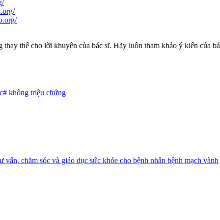
g/
.org/
o.org/
 thay thế cho lời khuyên của bác sĩ. Hãy luôn tham khảo ý kiến của bác
c
#
không triệu chứng
ư vấn, chăm sóc và giáo dục sức khỏe cho bệnh nhân bệnh mạch vành