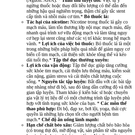
(Nguồn: AHA). *
Tuân thủ tuyệt đối:
Việc tự ý
ngừng thuốc hoặc thay đổi liều lượng có thể dẫn đến
những hậu quả nghiêm trọng, thậm chí gây tắc stent
cấp tính và nhồi máu cơ tim.*
Bỏ thuốc lá:
Tác hại của nicotine:
Nicotine trong thuốc lá gây co
mạch máu, làm tổn thương lớp nội mạc mạch máu, đẩy
nhanh quá trình xơ vữa động mạch và làm tăng nguy
cơ hẹp lại stent cũng như các vị trí khác trong hệ mạch
vành. *
Lợi ích của việc bỏ thuốc:
Bỏ thuốc lá là một
trong những biện pháp hiệu quả nhất để giảm nguy cơ
biến cố tim mạch, cải thiện sức khỏe tổng thể và kéo
dài tuổi thọ.*
Tập thể dục thường xuyên:
Lợi ích của vận động:
Tập thể dục giúp tăng cường
sức khỏe tim mạch, cải thiện lưu thông máu, kiểm soát
cân nặng, giảm stress và cải thiện chất lượng cuộc
sống. *
Nguyên tắc tập luyện:
Bắt đầu với các bài tập
nhẹ nhàng như đi bộ, sau đó tăng dần cường độ và thời
gian tập luyện. Tham khảo ý kiến bác sĩ hoặc chuyên
gia vật lý trị liệu để có một chương trình tập luyện phù
hợp với tình trạng sức khỏe của bạn. *
Các môn thể
thao phù hợp:
Đi bộ, đạp xe, bơi lội, yoga, thái cực
quyền là những lựa chọn tốt cho người bệnh tim
mạch.*
Chế độ ăn uống lành mạnh:
Hạn chế chất béo xấu:
Giảm lượng chất béo bão hòa
(có trong thịt đỏ, mỡ động vật, sản phẩm từ sữa nguyên