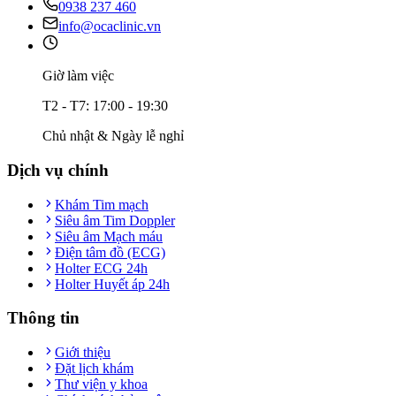
0938 237 460
info@ocaclinic.vn
Giờ làm việc
T2 - T7: 17:00 - 19:30
Chủ nhật & Ngày lễ nghỉ
Dịch vụ chính
Khám Tim mạch
Siêu âm Tim Doppler
Siêu âm Mạch máu
Điện tâm đồ (ECG)
Holter ECG 24h
Holter Huyết áp 24h
Thông tin
Giới thiệu
Đặt lịch khám
Thư viện y khoa