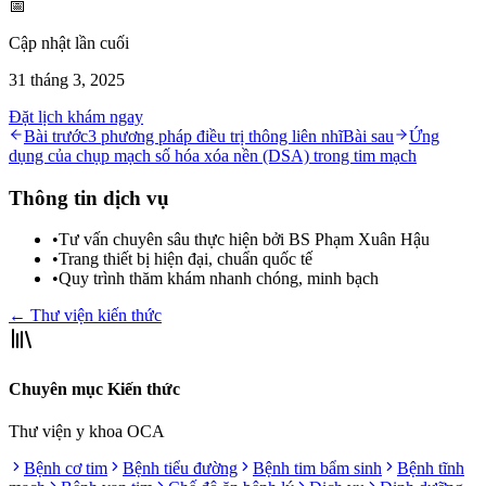
📅
Cập nhật lần cuối
31 tháng 3, 2025
Đặt lịch khám ngay
Bài trước
3 phương pháp điều trị thông liên nhĩ
Bài sau
Ứng
dụng của chụp mạch số hóa xóa nền (DSA) trong tim mạch
Thông tin dịch vụ
•
Tư vấn chuyên sâu thực hiện bởi BS Phạm Xuân Hậu
•
Trang thiết bị hiện đại, chuẩn quốc tế
•
Quy trình thăm khám nhanh chóng, minh bạch
← Thư viện kiến thức
Chuyên mục Kiến thức
Thư viện y khoa OCA
Bệnh cơ tim
Bệnh tiểu đường
Bệnh tim bẩm sinh
Bệnh tĩnh