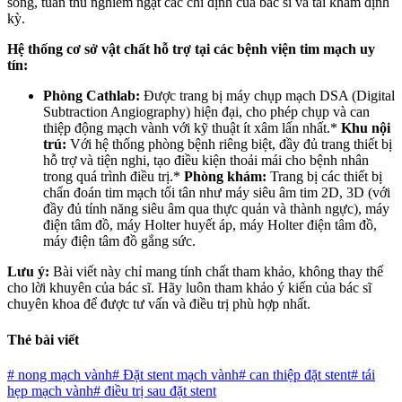
sống, tuân thủ nghiêm ngặt các chỉ định của bác sĩ và tái khám định
kỳ.
Hệ thống cơ sở vật chất hỗ trợ tại các bệnh viện tim mạch uy
tín:
Phòng Cathlab:
Được trang bị máy chụp mạch DSA (Digital
Subtraction Angiography) hiện đại, cho phép chụp và can
thiệp động mạch vành với kỹ thuật ít xâm lấn nhất.*
Khu nội
trú:
Với hệ thống phòng bệnh riêng biệt, đầy đủ trang thiết bị
hỗ trợ và tiện nghi, tạo điều kiện thoải mái cho bệnh nhân
trong quá trình điều trị.*
Phòng khám:
Trang bị các thiết bị
chẩn đoán tim mạch tối tân như máy siêu âm tim 2D, 3D (với
đầy đủ tính năng siêu âm qua thực quản và thành ngực), máy
điện tâm đồ, máy Holter huyết áp, máy Holter điện tâm đồ,
máy điện tâm đồ gắng sức.
Lưu ý:
Bài viết này chỉ mang tính chất tham khảo, không thay thế
cho lời khuyên của bác sĩ. Hãy luôn tham khảo ý kiến của bác sĩ
chuyên khoa để được tư vấn và điều trị phù hợp nhất.
Thẻ bài viết
#
nong mạch vành
#
Đặt stent mạch vành
#
can thiệp đặt stent
#
tái
hẹp mạch vành
#
điều trị sau đặt stent