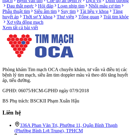
mạch
Bệnh van tim
Chế độ ăn bệnh lý
Dịch vụ
Dinh dưỡng
Đau thắt ngực
Hỏi đáp
Loạn nhịp tim
Nhồi máu cơ tim
Phẫu thuật tim
Siêu âm tim
Suy tim
Tài liệu y khoa
Tăng
huyết áp
Thời sự Y khoa
Thư viện
Tổng quan
Trái tim khỏe
Xơ vữa động mạch
Xem tất cả bài viết
Phòng khám Tim mạch OCA chuyên khám, tư vấn và điều trị các
bệnh lý tim mạch, siêu âm tim doppler màu và theo dõi tăng huyết
áp, tiểu đường.
GPHĐ: 06075/HCM-GPHĐ ngày 07/9/2018
BS Phụ trách: BSCKII Phạm Xuân Hậu
Liên hệ
336A Phan Văn Trị, Phường 11, Quận Bình Thạnh
(Phường Bình Lợi Trung), TPHCM