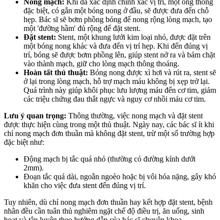
Nong mạch:
Khi đã xác định chính xác vị trí, một ống thông
đặc biệt, có gắn một bóng nong ở đầu, sẽ được đưa đến chỗ
hẹp. Bác sĩ sẽ bơm phồng bóng để nong rộng lòng mạch, tạo
một 'đường hầm' đủ rộng để đặt stent.
Đặt stent:
Stent, một khung lưới kim loại nhỏ, được đặt trên
một bóng nong khác và đưa đến vị trí hẹp. Khi đến đúng vị
trí, bóng sẽ được bơm phồng lên, giúp stent nở ra và bám chặt
vào thành mạch, giữ cho lòng mạch thông thoáng.
Hoàn tất thủ thuật:
Bóng nong được xì hơi và rút ra, stent sẽ
ở lại trong lòng mạch, hỗ trợ mạch máu không bị xẹp trở lại.
Quá trình này giúp khôi phục lưu lượng máu đến cơ tim, giảm
các triệu chứng đau thắt ngực và nguy cơ nhồi máu cơ tim.
Lưu ý quan trọng:
Thông thường, việc nong mạch và đặt stent
được thực hiện cùng trong một thủ thuật. Ngày nay, các bác sĩ ít khi
chỉ nong mạch đơn thuần mà không đặt stent, trừ một số trường hợp
đặc biệt như:
Động mạch bị tắc quá nhỏ (thường có đường kính dưới
2mm).
Đoạn tắc quá dài, ngoằn ngoèo hoặc bị vôi hóa nặng, gây khó
khăn cho việc đưa stent đến đúng vị trí.
Tuy nhiên, dù chỉ nong mạch đơn thuần hay kết hợp đặt stent, bệnh
nhân đều cần tuân thủ nghiêm ngặt chế độ điều trị, ăn uống, sinh
hoạt và tập luyện theo hướng dẫn của bác sĩ chuyên khoa.