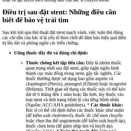
Điều trị sau đặt stent: Những điều cần
biết để bảo vệ trái tim
Sau khi trải qua thủ thuật đặt stent mạch vành, việc tuân thủ đúng
các chỉ dẫn của bác sĩ là yếu tố then chốt để đảm bảo hiệu quả điều
trị lâu dài và phòng ngừa các biến chứng.
Uống thuốc đầy đủ và đúng chỉ định:
Thuốc chống kết tập tiểu cầu:
Đây là nhóm thuốc
quan trọng nhất sau đặt stent, giúp ngăn ngừa hình
thành cục máu đông trong stent, gây tắc nghẽn. Các
thuốc thường được sử dụng bao gồm aspirin và
clopidogrel (Plavix), prasugrel (Effient) hoặc ticagrelor
(Brilinta). Thời gian sử dụng các thuốc này có thể kéo
dài từ 6 tháng đến 1 năm hoặc lâu hơn, tùy thuộc vào
loại stent và tình trạng bệnh lý của từng bệnh nhân
(Nguồn: ACC/AHA guidelines). *
Các thuốc khác:
Bác sĩ có thể chỉ định thêm các thuốc khác như statin
(để kiểm soát cholesterol), thuốc ức chế men chuyển
hoặc chẹn thụ thể angiotensin (để kiểm soát huyết áp),
thuốc chẹn beta (để giảm nhịp tim và huyết áp).