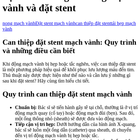
vành và đặt stent
nong mạch vành
Đặt stent mạch vành
can thiệp đặt stent
tái hẹp mạch
vành
Can thiệp đặt stent mạch vành: Quy trình
và những điều cần biết
Khi động mạch vành bị hẹp hoặc tắc nghẽn, việc can thiệp đặt stent
là một phương pháp hiệu quả để khôi phục lưu lượng máu đến tim.
Thủ thuật này được thực hiện như thế nào và cần lưu ý những gì
sau khi đặt stent? Hãy cùng tìm hiểu chi tiết.
Quy trình can thiệp đặt stent mạch vành
Chuẩn bị:
Bác sĩ sẽ tiến hành gây tê tại chỗ, thường là ở vị trí
động mạch quay (cổ tay) hoặc động mạch đùi (bẹn). Sau đó,
một ống thông nhỏ (sheath) sẽ được đưa vào động mạch.
Tiếp cận vị trí hẹp:
Dưới hướng dẫn của hình ảnh X-quang,
bác sĩ sẽ luồn một ống dẫn (catheter) qua sheath, di chuyển
đến vị trí động mạch vành bị hẹp hoặc tắc.