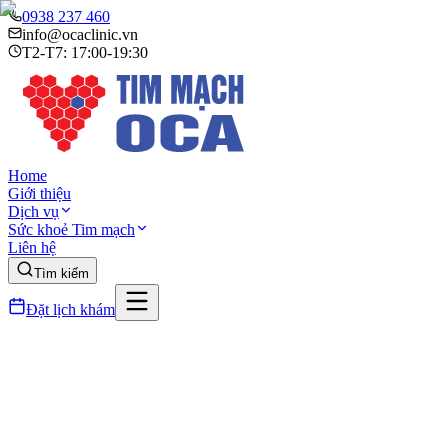
0938 237 460
info@ocaclinic.vn
T2-T7: 17:00-19:30
Home
Giới thiệu
Dịch vụ
Sức khoẻ Tim mạch
Liên hệ
Tìm kiếm
Đặt lịch khám