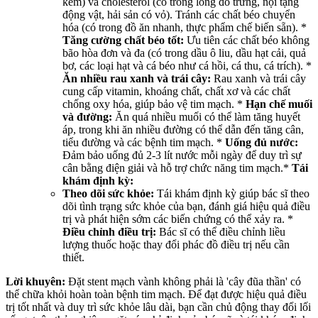
kem) và cholesterol (có trong lòng đỏ trứng, nội tạng
động vật, hải sản có vỏ). Tránh các chất béo chuyển
hóa (có trong đồ ăn nhanh, thực phẩm chế biến sẵn). *
Tăng cường chất béo tốt:
Ưu tiên các chất béo không
bão hòa đơn và đa (có trong dầu ô liu, dầu hạt cải, quả
bơ, các loại hạt và cá béo như cá hồi, cá thu, cá trích). *
Ăn nhiều rau xanh và trái cây:
Rau xanh và trái cây
cung cấp vitamin, khoáng chất, chất xơ và các chất
chống oxy hóa, giúp bảo vệ tim mạch. *
Hạn chế muối
và đường:
Ăn quá nhiều muối có thể làm tăng huyết
áp, trong khi ăn nhiều đường có thể dẫn đến tăng cân,
tiểu đường và các bệnh tim mạch. *
Uống đủ nước:
Đảm bảo uống đủ 2-3 lít nước mỗi ngày để duy trì sự
cân bằng điện giải và hỗ trợ chức năng tim mạch.*
Tái
khám định kỳ:
Theo dõi sức khỏe:
Tái khám định kỳ giúp bác sĩ theo
dõi tình trạng sức khỏe của bạn, đánh giá hiệu quả điều
trị và phát hiện sớm các biến chứng có thể xảy ra. *
Điều chỉnh điều trị:
Bác sĩ có thể điều chỉnh liều
lượng thuốc hoặc thay đổi phác đồ điều trị nếu cần
thiết.
Lời khuyên:
Đặt stent mạch vành không phải là 'cây đũa thần' có
thể chữa khỏi hoàn toàn bệnh tim mạch. Để đạt được hiệu quả điều
trị tốt nhất và duy trì sức khỏe lâu dài, bạn cần chủ động thay đổi lối