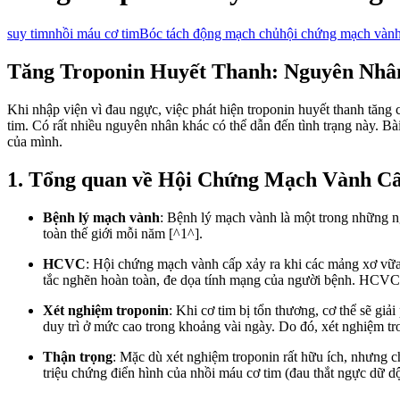
suy tim
nhồi máu cơ tim
Bóc tách động mạch chủ
hội chứng mạch vành
Tăng Troponin Huyết Thanh: Nguyên Nhâ
Khi nhập viện vì đau ngực, việc phát hiện troponin huyết thanh tăng
tim. Có rất nhiều nguyên nhân khác có thể dẫn đến tình trạng này. Bà
của mình.
1. Tổng quan về Hội Chứng Mạch Vành 
Bệnh lý mạch vành
: Bệnh lý mạch vành là một trong những n
toàn thế giới mỗi năm [^1^].
HCVC
: Hội chứng mạch vành cấp xảy ra khi các mảng xơ vữa
tắc nghẽn hoàn toàn, đe dọa tính mạng của người bệnh. HCVC 
Xét nghiệm troponin
: Khi cơ tim bị tổn thương, cơ thể sẽ giả
duy trì ở mức cao trong khoảng vài ngày. Do đó, xét nghiệm 
Thận trọng
: Mặc dù xét nghiệm troponin rất hữu ích, nhưng c
triệu chứng điển hình của nhồi máu cơ tim (đau thắt ngực dữ d