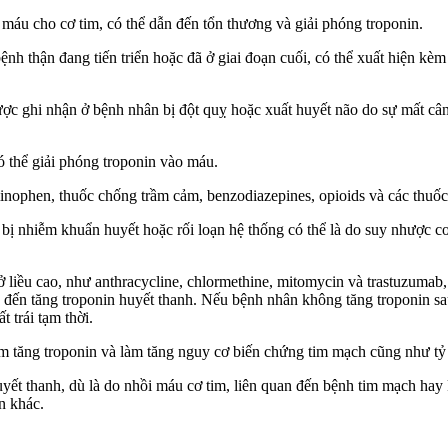
i máu cho cơ tim, có thể dẫn đến tổn thương và giải phóng troponin.
nh thận đang tiến triển hoặc đã ở giai đoạn cuối, có thể xuất hiện kèm 
ược ghi nhận ở bệnh nhân bị đột quỵ hoặc xuất huyết não do sự mất câ
ó thể giải phóng troponin vào máu.
nophen, thuốc chống trầm cảm, benzodiazepines, opioids và các thuốc g
 bị nhiễm khuẩn huyết hoặc rối loạn hệ thống có thể là do suy nhược c
 ở liều cao, như anthracycline, chlormethine, mitomycin và trastuzumab
n đến tăng troponin huyết thanh. Nếu bệnh nhân không tăng troponin sau 
 trái tạm thời.
làm tăng troponin và làm tăng nguy cơ biến chứng tim mạch cũng như tỷ 
ết thanh, dù là do nhồi máu cơ tim, liên quan đến bệnh tim mạch hay k
ẩn khác.