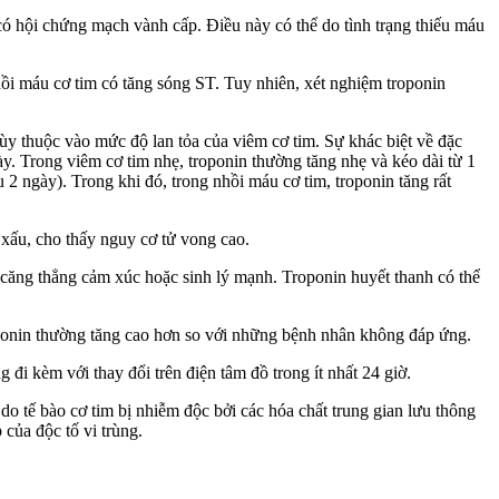
có hội chứng mạch vành cấp. Điều này có thể do tình trạng thiếu máu
hồi máu cơ tim có tăng sóng ST. Tuy nhiên, xét nghiệm troponin
tùy thuộc vào mức độ lan tỏa của viêm cơ tim. Sự khác biệt về đặc
này. Trong viêm cơ tim nhẹ, troponin thường tăng nhẹ và kéo dài từ 1
 2 ngày). Trong khi đó, trong nhồi máu cơ tim, troponin tăng rất
 xấu, cho thấy nguy cơ tử vong cao.
g căng thẳng cảm xúc hoặc sinh lý mạnh. Troponin huyết thanh có thể
troponin thường tăng cao hơn so với những bệnh nhân không đáp ứng.
đi kèm với thay đổi trên điện tâm đồ trong ít nhất 24 giờ.
do tế bào cơ tim bị nhiễm độc bởi các hóa chất trung gian lưu thông
 của độc tố vi trùng.