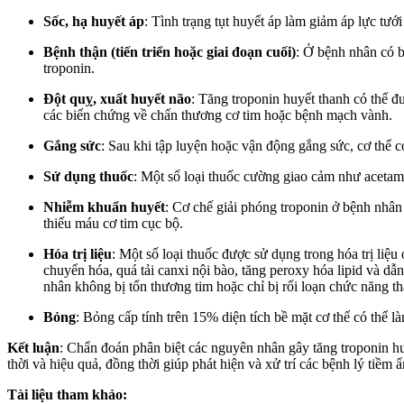
Sốc, hạ huyết áp
: Tình trạng tụt huyết áp làm giảm áp lực tướ
Bệnh thận (tiến triển hoặc giai đoạn cuối)
: Ở bệnh nhân có bệ
troponin.
Đột quỵ, xuất huyết não
: Tăng troponin huyết thanh có thể đ
các biến chứng về chấn thương cơ tim hoặc bệnh mạch vành.
Gắng sức
: Sau khi tập luyện hoặc vận động gắng sức, cơ thể c
Sử dụng thuốc
: Một số loại thuốc cường giao cảm như acetami
Nhiễm khuẩn huyết
: Cơ chế giải phóng troponin ở bệnh nhân
thiếu máu cơ tim cục bộ.
Hóa trị liệu
: Một số loại thuốc được sử dụng trong hóa trị liệu
chuyển hóa, quá tải canxi nội bào, tăng peroxy hóa lipid và dẫ
nhân không bị tổn thương tim hoặc chỉ bị rối loạn chức năng thất
Bỏng
: Bỏng cấp tính trên 15% diện tích bề mặt cơ thể có thể 
Kết luận
: Chẩn đoán phân biệt các nguyên nhân gây tăng troponin huy
thời và hiệu quả, đồng thời giúp phát hiện và xử trí các bệnh lý tiềm 
Tài liệu tham khảo: