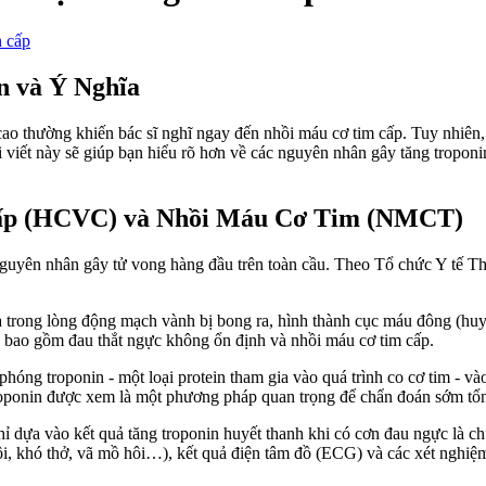
 cấp
n và Ý Nghĩa
 cao thường khiến bác sĩ nghĩ ngay đến nhồi máu cơ tim cấp. Tuy nhiên
i viết này sẽ giúp bạn hiểu rõ hơn về các nguyên nhân gây tăng troponi
Cấp (HCVC) và Nhồi Máu Cơ Tim (NMCT)
guyên nhân gây tử vong hàng đầu trên toàn cầu. Theo Tổ chức Y tế Th
 trong lòng động mạch vành bị bong ra, hình thành cục máu đông (huy
bao gồm đau thắt ngực không ổn định và nhồi máu cơ tim cấp.
i phóng troponin - một loại protein tham gia vào quá trình co cơ tim - 
troponin được xem là một phương pháp quan trọng để chẩn đoán sớm t
hỉ dựa vào kết quả tăng troponin huyết thanh khi có cơn đau ngực là ch
ội, khó thở, vã mồ hôi…), kết quả điện tâm đồ (ECG) và các xét nghiệm 