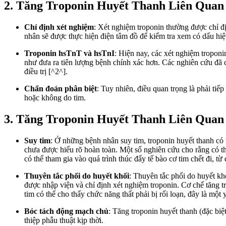
2. Tăng Troponin Huyết Thanh Liên Qu
Chỉ định xét nghiệm
: Xét nghiệm troponin thường được chỉ đ
nhân sẽ được thực hiện điện tâm đồ để kiểm tra xem có dấu hi
Troponin hsTnT và hsTnI
: Hiện nay, các xét nghiệm tropon
như đưa ra tiên lượng bệnh chính xác hơn. Các nghiên cứu đã c
điều trị [^2^].
Chẩn đoán phân biệt
: Tuy nhiên, điều quan trọng là phải ti
hoặc không do tim.
3. Tăng Troponin Huyết Thanh Liên Qua
Suy tim
: Ở những bệnh nhân suy tim, troponin huyết thanh có 
chưa được hiểu rõ hoàn toàn. Một số nghiên cứu cho rằng có th
có thể tham gia vào quá trình thúc đẩy tế bào cơ tim chết đi, từ
Thuyên tắc phổi do huyết khối
: Thuyên tắc phổi do huyết khố
được nhập viện và chỉ định xét nghiệm troponin. Cơ chế tăng t
tim có thể cho thấy chức năng thất phải bị rối loạn, đây là mộ
Bóc tách động mạch chủ
: Tăng troponin huyết thanh (đặc biệ
thiệp phẫu thuật kịp thời.