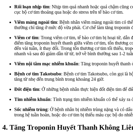
Rối loạn nhịp tim
: Nhịp tim quá nhanh hoặc quá chậm cũng có
cục bộ cơ tim thoáng qua hoặc do stress trên tế bào cơ tim.
Viêm màng ngoài tim
: Bệnh nhân viêm màng ngoài tim có thể 
thường chỉ tăng ở mức độ vừa phải. Cơ chế làm tăng troponin đ
Viêm cơ tim
: Trong viêm cơ tim, tế bào cơ tim bị hoại tử, dẫ
điểm tăng troponin huyết thanh giữa viêm cơ tim, tổn thương cơ 
đến vài tuần, ít thay đổi. Trong tổn thương cơ tim tối thiểu, 
nhanh và sau đó giảm dần từ từ, trở về bình thường sau 1-2 tuầ
Viêm nội tâm mạc nhiễm khuẩn
: Tăng troponin huyết thanh
Bệnh cơ tim Takotsubo
: Bệnh cơ tim Takotsubo, còn gọi là h
tăng từ nhẹ đến trung bình trong khoảng 24 giờ.
Đốt điện tim
: Ở những bệnh nhân thực hiện đốt điện tim để đi
Tim nhiễm khuẩn
: Tình trạng tim nhiễm khuẩn có thể xảy ra 
Sốc nhiễm trùng
: Ở bệnh nhân bị nhiễm trùng nặng và có dấu 
trong hệ tuần hoàn, hoặc do cơ tim bị thiếu máu cục bộ do nhiễm
4. Tăng Troponin Huyết Thanh Không Li