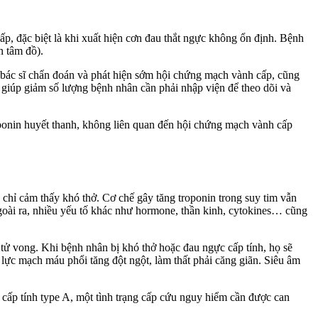
, đặc biệt là khi xuất hiện cơn đau thắt ngực không ổn định. Bệnh
n tâm đồ).
c bác sĩ chẩn đoán và phát hiện sớm hội chứng mạch vành cấp, cũng
 giúp giảm số lượng bệnh nhân cần phải nhập viện để theo dõi và
roponin huyết thanh, không liên quan đến hội chứng mạch vành cấp
 chỉ cảm thấy khó thở. Cơ chế gây tăng troponin trong suy tim vẫn
Ngoài ra, nhiều yếu tố khác như hormone, thần kinh, cytokines… cũng
í tử vong. Khi bệnh nhân bị khó thở hoặc đau ngực cấp tính, họ sẽ
lực mạch máu phổi tăng đột ngột, làm thất phải căng giãn. Siêu âm
ủ cấp tính type A, một tình trạng cấp cứu nguy hiểm cần được can