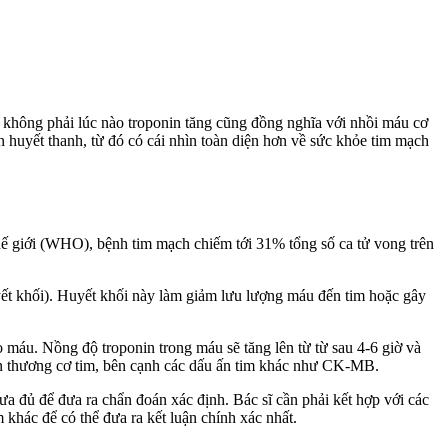
, không phải lúc nào troponin tăng cũng đồng nghĩa với nhồi máu cơ
n huyết thanh, từ đó có cái nhìn toàn diện hơn về sức khỏe tim mạch
ế giới (WHO), bệnh tim mạch chiếm tới 31% tổng số ca tử vong trên
ết khối). Huyết khối này làm giảm lưu lượng máu đến tim hoặc gây
vào máu. Nồng độ troponin trong máu sẽ tăng lên từ từ sau 4-6 giờ và
ổn thương cơ tim, bên cạnh các dấu ấn tim khác như CK-MB.
ưa đủ để đưa ra chẩn đoán xác định. Bác sĩ cần phải kết hợp với các
khác để có thể đưa ra kết luận chính xác nhất.