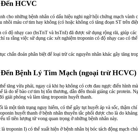
an Đến HCVC
ịnh cho những bệnh nhân có dấu hiệu nghi ngờ hội chứng mạch vành cấp
ệu nhồi máu cơ tim hay không (có hoặc không có tăng đoạn ST trên điệ
in có độ nhạy cao (hsTnT và hsTnI) đã được sử dụng rộng rãi, giúp cá
hỉ ra rằng việc sử dụng các xét nghiệm troponin có độ nhạy cao có thể
ếp tục chẩn đoán phân biệt để loại trừ các nguyên nhân khác gây tăng t
n Đến Bệnh Lý Tim Mạch (ngoại trừ HCVC)
thể tăng vừa phải, ngay cả khi họ không có cơn đau ngực điển hình mà
ể là do tế bào cơ tim bị tổn thương, dẫn đến thoái giáng các protein. 
 đó giải phóng và làm tăng troponin huyết thanh.
i là một tình trạng nguy hiểm, có thể gây tụt huyết áp và sốc, thậm ch
roponin huyết thanh ở bệnh nhân thuyên tắc phổi được cho là do kháng 
t yếu tố tiên lượng tử vong quan trọng ở những bệnh nhân này.
t là troponin I) có thể xuất hiện ở bệnh nhân bị bóc tách động mạch ch