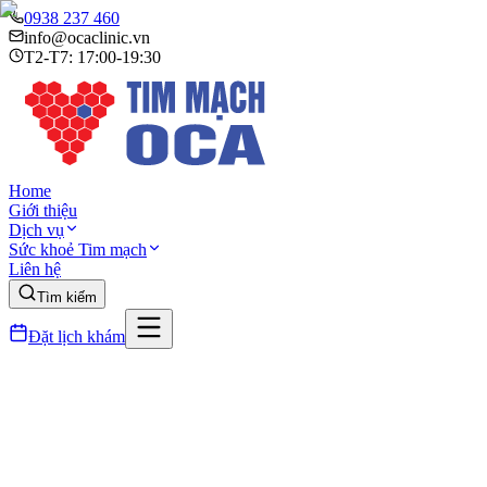
0938 237 460
info@ocaclinic.vn
T2-T7: 17:00-19:30
Home
Giới thiệu
Dịch vụ
Sức khoẻ Tim mạch
Liên hệ
Tìm kiếm
Đặt lịch khám