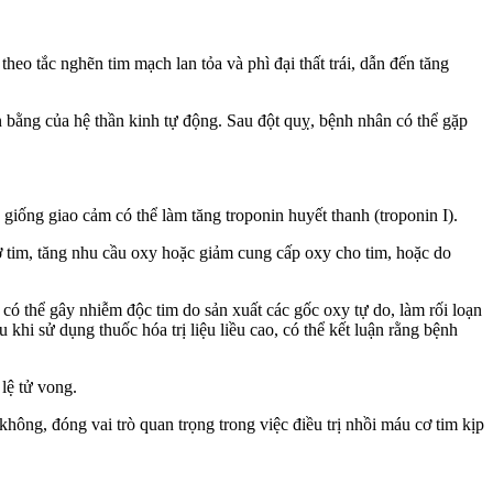
theo tắc nghẽn tim mạch lan tỏa và phì đại thất trái, dẫn đến tăng
n bằng của hệ thần kinh tự động. Sau đột quỵ, bệnh nhân có thể gặp
iống giao cảm có thể làm tăng troponin huyết thanh (troponin I).
ơ tim, tăng nhu cầu oxy hoặc giảm cung cấp oxy cho tim, hoặc do
, có thể gây nhiễm độc tim do sản xuất các gốc oxy tự do, làm rối loạn
khi sử dụng thuốc hóa trị liệu liều cao, có thể kết luận rằng bệnh
lệ tử vong.
hông, đóng vai trò quan trọng trong việc điều trị nhồi máu cơ tim kịp