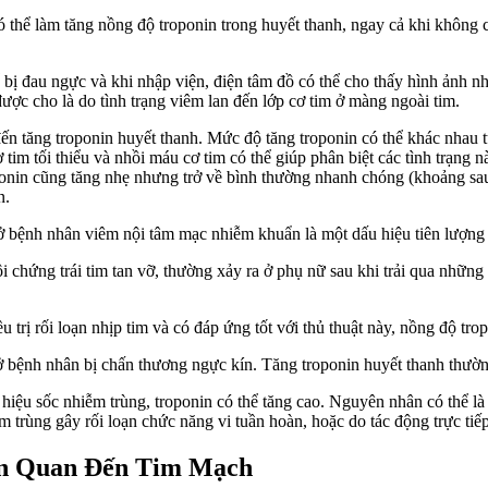
 thể làm tăng nồng độ troponin trong huyết thanh, ngay cả khi không 
bị đau ngực và khi nhập viện, điện tâm đồ có thể cho thấy hình ảnh n
ược cho là do tình trạng viêm lan đến lớp cơ tim ở màng ngoài tim.
n đến tăng troponin huyết thanh. Mức độ tăng troponin có thể khác nhau 
tim tối thiểu và nhồi máu cơ tim có thể giúp phân biệt các tình trạng 
troponin cũng tăng nhẹ nhưng trở về bình thường nhanh chóng (khoảng sau
n.
 ở bệnh nhân viêm nội tâm mạc nhiễm khuẩn là một dấu hiệu tiên lượng
ội chứng trái tim tan vỡ, thường xảy ra ở phụ nữ sau khi trải qua nhữn
ều trị rối loạn nhịp tim và có đáp ứng tốt với thủ thuật này, nồng độ 
ở bệnh nhân bị chấn thương ngực kín. Tăng troponin huyết thanh thường 
hiệu sốc nhiễm trùng, troponin có thể tăng cao. Nguyên nhân có thể là 
 trùng gây rối loạn chức năng vi tuần hoàn, hoặc do tác động trực tiếp
ên Quan Đến Tim Mạch