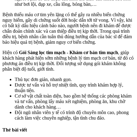
như bơi lội, đạp xe, cầu lông, bóng bàn,…
Bệnh thiếu máu cơ tim yên lặng có thể gây ra nhiều biến chứng
nguy hiểm, gây di chứng suốt đời hoặc dẫn tới tử vong. Vì vậy, khi
có bất kỳ dấu hiệu cảnh báo nào, người bệnh nên đi khám để được
chẩn đoán chính xác và can thiệp điều trị kịp thời. Trong quá trình
điều trị, bệnh nhân cần tuân thủ đúng hướng dẫn của bác sĩ để đảm
bảo hiệu quả trị bệnh, giảm nguy cơ biến chứng.
Hiện có
Gói Sàng lọc tim mạch - Khám cơ bản tim mạch
, giúp
khách hàng phát hiện sớm những bệnh lý tim mạch cơ bản, từ đó có
phương án điều trị kịp thời. Đối tượng sử dụng gói khám không
phân biệt độ tuổi, giới tính.
Thủ tục đơn giản, nhanh gọn.
Được tư vấn và hỗ trợ nhiệt tình, quy trình khám hợp lý,
thuận tiện.
Cơ sở vật chất toàn diện, bao gồm hệ thống các phòng khám
và tư vấn, phòng lấy máu xét nghiệm, phòng ăn, khu chờ
dành cho khách hàng…
Đội ngũ nhân viên y tế có trình độ chuyên môn cao, phong
cách làm việc chuyên nghiệp, tận tình chu đáo.
Thẻ bài viết