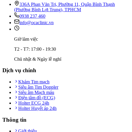
336A Phan Văn Trị, Phường 11, Quận Bình Thạnh
(Phường Bình Lợi Trung), TPHCM
0938 237 460
info@ocaclinic.vn
Giờ làm việc
T2 - T7: 17:00 - 19:30
Chủ nhật & Ngày lễ nghỉ
Dịch vụ chính
Khám Tim mạch
Siêu âm Tim Doppler
Siêu âm Mạch máu
Điện tâm đồ (ECG)
Holter ECG 24h
Holter Huyết áp 24h
Thông tin
Giới thiệu