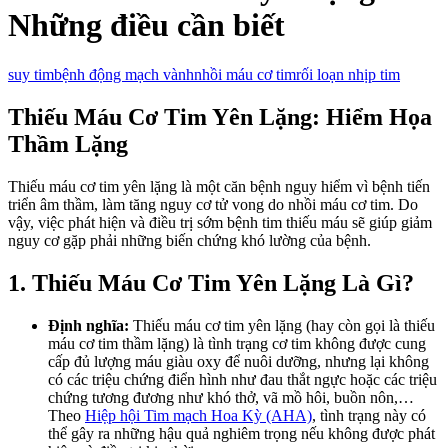
Những điều cần biết
suy tim
bệnh động mạch vành
nhồi máu cơ tim
rối loạn nhịp tim
Thiếu Máu Cơ Tim Yên Lặng: Hiểm Họa
Thầm Lặng
Thiếu máu cơ tim yên lặng là một căn bệnh nguy hiểm vì bệnh tiến
triển âm thầm, làm tăng nguy cơ tử vong do nhồi máu cơ tim. Do
vậy, việc phát hiện và điều trị sớm bệnh tim thiếu máu sẽ giúp giảm
nguy cơ gặp phải những biến chứng khó lường của bệnh.
1. Thiếu Máu Cơ Tim Yên Lặng Là Gì?
Định nghĩa:
Thiếu máu cơ tim yên lặng (hay còn gọi là thiếu
máu cơ tim thầm lặng) là tình trạng cơ tim không được cung
cấp đủ lượng máu giàu oxy để nuôi dưỡng, nhưng lại không
có các triệu chứng điển hình như đau thắt ngực hoặc các triệu
chứng tương đương như khó thở, vã mồ hôi, buồn nôn,…
Theo
Hiệp hội Tim mạch Hoa Kỳ (AHA)
, tình trạng này có
thể gây ra những hậu quả nghiêm trọng nếu không được phát