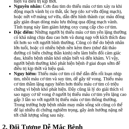
hiện và điều trị kịp thời.
Nguyên nhân:
Cơn đau tim do thiếu máu cơ tim xảy ra khi
động mạch vành bị co thắt, tắc hẹp (do xơ vữa động mạch),
hoặc nứt vỡ mảng xơ vữa, dẫn đến hình thành cục máu đông
gây gián đoạn dòng máu lưu thông qua động mạch vành.
Tình trạng này làm giảm lượng oxy cung cấp cho cơ tim.
Đặc điểm:
Những người bị thiếu máu cơ tim yên lặng thường
có khả năng chịu đau cao hơn và dung nạp với kích thích đau
tốt hơn so với người bình thường. Cũng có thể do bệnh nhân
lớn tuổi, hoặc có nhiều bệnh nền kèm theo (như đái tháo
đường có biến chứng thần kinh) nên làm biến đổi cảm giác
đau, khiến bệnh nhân khó nhận biết và đến khám. Vì vậy,
người bệnh thường khó phát hiện bệnh ở giai đoạn sớm để
điều trị kịp thời và hiệu quả.
Nguy hiểm:
Thiếu máu cơ tim có thể dẫn đến rối loạn nhịp
tim, nhồi máu cơ tim và suy tim, dễ gây tử vong. Thiếu máu
cơ tim thầm lặng nguy hiểm hơn thiếu máu cơ tim có triệu
chứng vì bệnh khó phát hiện. Đây cũng là lý do giải thích vì
sao nguy cơ tử vong ở người bị thiếu máu cơ tim yên lặng cao
gấp 3 lần so với người bị thiếu máu cơ tim thông thường.
Trong trường hợp bệnh nhân may mắn sống sót cũng có thể
để lại nhiều di chứng nghiêm trọng, gây ảnh hưởng nặng nề
tới chất lượng sống sau này.
2. Đối Tượng Dễ Mắc Bệnh