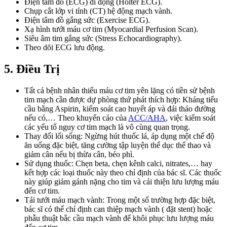
Điện tâm đồ (ECG) di động (Holter ECG).
Chụp cắt lớp vi tính (CT) hệ động mạch vành.
Điện tâm đồ gắng sức (Exercise ECG).
Xạ hình tưới máu cơ tim (Myocardial Perfusion Scan).
Siêu âm tim gắng sức (Stress Echocardiography).
Theo dõi ECG lưu động.
5. Điều Trị
Tất cả bệnh nhân thiếu máu cơ tim yên lặng có tiền sử bệnh
tim mạch cần được dự phòng thứ phát thích hợp: Kháng tiểu
cầu bằng Aspirin, kiểm soát cao huyết áp và đái tháo đường
nếu có,… Theo khuyến cáo của
ACC/AHA
, việc kiểm soát
các yếu tố nguy cơ tim mạch là vô cùng quan trọng.
Thay đổi lối sống: Ngừng hút thuốc lá, áp dụng một chế độ
ăn uống đặc biệt, tăng cường tập luyện thể dục thể thao và
giảm cân nếu bị thừa cân, béo phì.
Sử dụng thuốc: Chẹn beta, chẹn kênh calci, nitrates,… hay
kết hợp các loại thuốc này theo chỉ định của bác sĩ. Các thuốc
này giúp giảm gánh nặng cho tim và cải thiện lưu lượng máu
đến cơ tim.
Tái tưới máu mạch vành: Trong một số trường hợp đặc biệt,
bác sĩ có thể chỉ định can thiệp mạch vành ( đặt stent) hoặc
phẫu thuật bắc cầu mạch vành để khôi phục lưu lượng máu