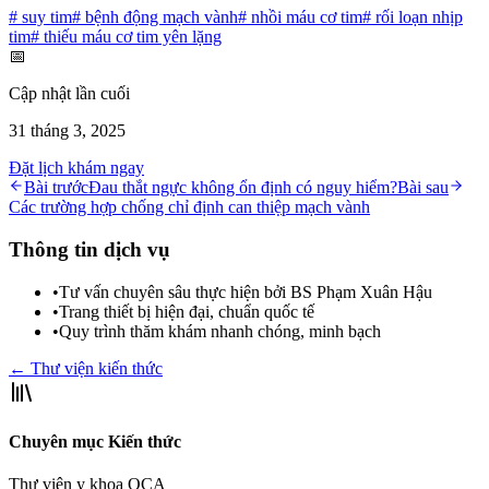
#
suy tim
#
bệnh động mạch vành
#
nhồi máu cơ tim
#
rối loạn nhịp
tim
#
thiếu máu cơ tim yên lặng
📅
Cập nhật lần cuối
31 tháng 3, 2025
Đặt lịch khám ngay
Bài trước
Đau thắt ngực không ổn định có nguy hiểm?
Bài sau
Các trường hợp chống chỉ định can thiệp mạch vành
Thông tin dịch vụ
•
Tư vấn chuyên sâu thực hiện bởi BS Phạm Xuân Hậu
•
Trang thiết bị hiện đại, chuẩn quốc tế
•
Quy trình thăm khám nhanh chóng, minh bạch
← Thư viện kiến thức
Chuyên mục Kiến thức
Thư viện y khoa OCA