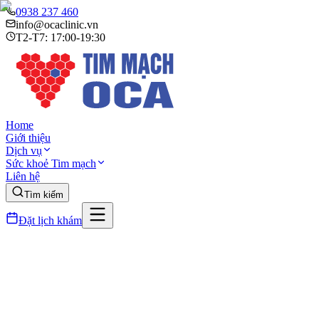
0938 237 460
info@ocaclinic.vn
T2-T7: 17:00-19:30
Home
Giới thiệu
Dịch vụ
Sức khoẻ Tim mạch
Liên hệ
Tìm kiếm
Đặt lịch khám