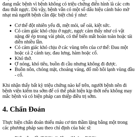
đang mắc bệnh vì bệnh không có triệu chứng điển hình là các cơn
đau thắt ngực. Dù vậy, bệnh vẫn có một số dấu hiệu cảnh báo mờ
nhạt mà người bệnh cần đặc biệt chú ý như:
Cơ thể đột nhiên yếu đi, mệt mỏi, uể oải, kiệt sức.
Có cảm giác khó chịu ở ngực, ngực cảm thấy như có vật
nặng đè ép trong vài phút, có thể biến mất hoàn toàn hoặc tái
diễn nhiều lần.
Có cảm giác khó chịu ở các vùng trên của cơ thể: Đau một
hoặc cả 2 cánh tay, đau lưng, hàm hoặc cổ.
Khó thở.
Ợ nóng, khó tiêu, buồn đi cầu nhưng không đi được.
Buồn nôn, chóng mặt, choáng váng, đổ mồ hôi lạnh vùng đầu
- cổ.
Khi nhận thấy bất kỳ triệu chứng nào kể trên, người bệnh nên đi
bệnh viện kiểm tra sớm để có thể phát hiện kịp thời nếu không may
mắc bệnh và có biện pháp can thiệp điều trị sớm.
4. Chẩn Đoán
Thực hiện chẩn đoán thiếu máu cơ tim thầm lặng bằng một trong
các phương pháp sau theo chỉ định của bác sĩ: