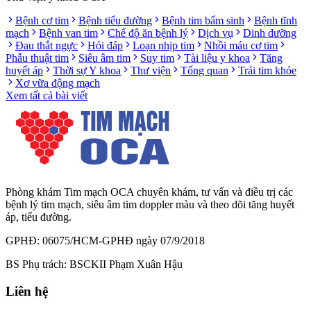
Bệnh cơ tim
Bệnh tiểu đường
Bệnh tim bẩm sinh
Bệnh tĩnh
mạch
Bệnh van tim
Chế độ ăn bệnh lý
Dịch vụ
Dinh dưỡng
Đau thắt ngực
Hỏi đáp
Loạn nhịp tim
Nhồi máu cơ tim
Phẫu thuật tim
Siêu âm tim
Suy tim
Tài liệu y khoa
Tăng
huyết áp
Thời sự Y khoa
Thư viện
Tổng quan
Trái tim khỏe
Xơ vữa động mạch
Xem tất cả bài viết
Phòng khám Tim mạch OCA chuyên khám, tư vấn và điều trị các
bệnh lý tim mạch, siêu âm tim doppler màu và theo dõi tăng huyết
áp, tiểu đường.
GPHĐ: 06075/HCM-GPHĐ ngày 07/9/2018
BS Phụ trách: BSCKII Phạm Xuân Hậu
Liên hệ