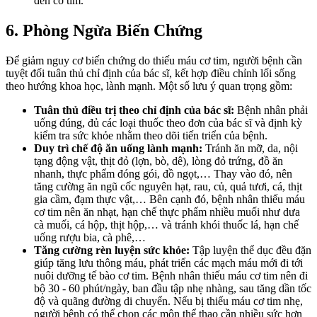
đến cơ tim.
6. Phòng Ngừa Biến Chứng
Để giảm nguy cơ biến chứng do thiếu máu cơ tim, người bệnh cần
tuyệt đối tuân thủ chỉ định của bác sĩ, kết hợp điều chỉnh lối sống
theo hướng khoa học, lành mạnh. Một số lưu ý quan trọng gồm:
Tuân thủ điều trị theo chỉ định của bác sĩ:
Bệnh nhân phải
uống đúng, đủ các loại thuốc theo đơn của bác sĩ và định kỳ
kiểm tra sức khỏe nhằm theo dõi tiến triển của bệnh.
Duy trì chế độ ăn uống lành mạnh:
Tránh ăn mỡ, da, nội
tạng động vật, thịt đỏ (lợn, bò, dê), lòng đỏ trứng, đồ ăn
nhanh, thực phẩm đóng gói, đồ ngọt,… Thay vào đó, nên
tăng cường ăn ngũ cốc nguyên hạt, rau, củ, quả tươi, cá, thịt
gia cầm, đạm thực vật,… Bên cạnh đó, bệnh nhân thiếu máu
cơ tim nên ăn nhạt, hạn chế thực phẩm nhiều muối như dưa
cà muối, cá hộp, thịt hộp,… và tránh khói thuốc lá, hạn chế
uống rượu bia, cà phê,…
Tăng cường rèn luyện sức khỏe:
Tập luyện thể dục đều đặn
giúp tăng lưu thông máu, phát triển các mạch máu mới đi tới
nuôi dưỡng tế bào cơ tim. Bệnh nhân thiếu máu cơ tim nên đi
bộ 30 - 60 phút/ngày, ban đầu tập nhẹ nhàng, sau tăng dần tốc
độ và quãng đường di chuyển. Nếu bị thiếu máu cơ tim nhẹ,
người bệnh có thể chọn các môn thể thao cần nhiều sức hơn