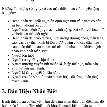
Những đối tượng có nguy cơ cao mắc thiếu máu cơ tim yên lặng
bao gồm:
Bệnh nhân đau thắt ngực ổn định mạn tính và người có tiền
sử bệnh không ổn định.
Người mắc bệnh động mạch vành nặng: Xơ vữa, vôi hóa, nứt
vỡ hoặc co thắt đột ngột.
Bệnh nhân đái tháo đường: Khi lượng đường trong máu tăng
cao, các dây thần kinh bị tổn thương làm cho các dấu hiệu
cảnh báo thiếu máu cơ tim trở nên mờ nhạt hơn, khiến bệnh
nhân khó phát hiện sớm.
Người lớn tuổi.
Người có ngưỡng chịu đau cao.
Người thường xuyên hút thuốc lá, ít tập thể dục, thừa cân.
Phụ nữ tiền mãn kinh.
Người bị tăng huyết áp lâu năm.
Người có tiền sử nhồi máu cơ tim hoặc đã từng phẫu thuật
mạch vành.
3. Dấu Hiệu Nhận Biết
Bệnh thiếu máu cơ tim yên lặng dễ dàng nhận thấy trên điện tâm đồ
hoặc siêu âm tim. Tuy nhiên, rất khó để người bệnh nhận ra mình