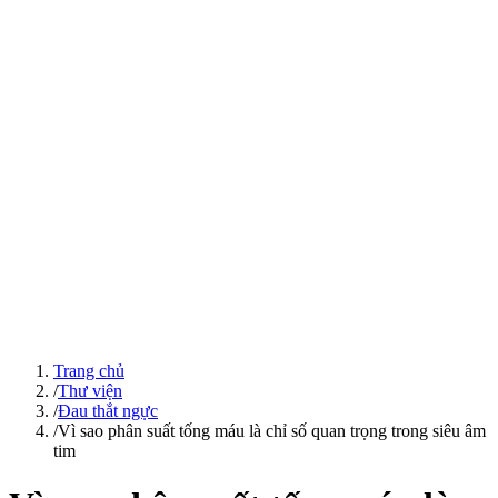
Trang chủ
/
Thư viện
/
Đau thắt ngực
/
Vì sao phân suất tống máu là chỉ số quan trọng trong siêu âm
tim