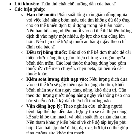
Lời khuyên:
Tuân thủ chặt chẽ hướng dẫn của bác sĩ.
Các biện pháp:
Hạn chế muối:
Phân suất tống máu giảm đồng nghĩa
với việc khả năng bơm máu của tim không đủ đáp ứng
cho cơ thể khiến dịch bị ứ đọng trong hệ tuần hoàn.
Nếu bạn bổ sung nhiều muối vào cơ thể thì khiến lượng
dịch đi vào ngày một nhiều, áp lực cho tim cũng lớn
hơn. Nên hạn chế lượng muối ăn hàng ngày theo chỉ
định của bác sĩ.
Điều trị bằng thuốc:
Bác sĩ có thể kê đơn thuốc để cải
thiện chức năng tim, giảm triệu chứng và ngăn ngừa
bệnh tiến triển. Các loại thuốc thường dùng bao gồm
thuốc ức chế men chuyển, chẹn beta, lợi tiểu và các
thuốc khác.
Kiểm soát lượng dịch nạp vào:
Nếu lượng dịch đưa
vào cơ thể lớn sẽ gây thêm gánh nặng cho tim, khiến
bệnh nhân suy tim ngày càng nặng, khó điều trị. Cần
theo dõi lượng nước uống hàng ngày và thông báo cho
bác sĩ nếu có bất kỳ dấu hiệu bất thường nào.
Vận động hợp lý:
Theo nghiên cứu, những người
bệnh tập thể dục đều đặn, hợp lý thì sẽ cải thiện đáng
kể sức khỏe tim mạch và phân suất tống máu của tim.
Nên tham khảo ý kiến bác sĩ về chế độ tập luyện phù
hợp. Các bài tập như đi bộ, đạp xe, bơi lội có thể giúp
tăng cường sức khỏe tim mạch.