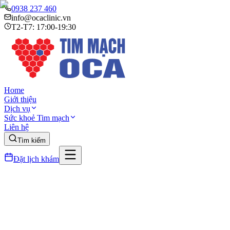
0938 237 460
info@ocaclinic.vn
T2-T7: 17:00-19:30
Home
Giới thiệu
Dịch vụ
Sức khoẻ Tim mạch
Liên hệ
Tìm kiếm
Đặt lịch khám