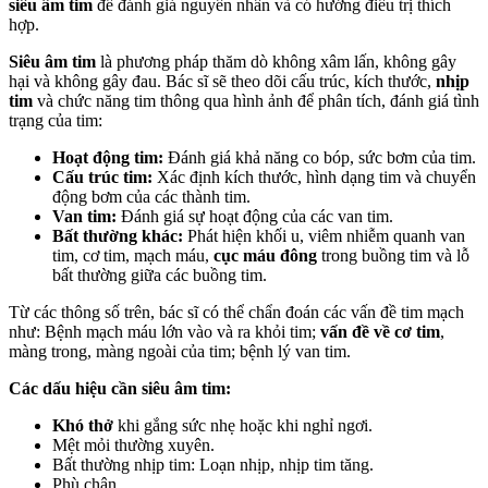
siêu âm tim
để đánh giá nguyên nhân và có hướng điều trị thích
hợp.
Siêu âm tim
là phương pháp thăm dò không xâm lấn, không gây
hại và không gây đau. Bác sĩ sẽ theo dõi cấu trúc, kích thước,
nhịp
tim
và chức năng tim thông qua hình ảnh để phân tích, đánh giá tình
trạng của tim:
Hoạt động tim:
Đánh giá khả năng co bóp, sức bơm của tim.
Cấu trúc tim:
Xác định kích thước, hình dạng tim và chuyển
động bơm của các thành tim.
Van tim:
Đánh giá sự hoạt động của các van tim.
Bất thường khác:
Phát hiện khối u, viêm nhiễm quanh van
tim, cơ tim, mạch máu,
cục máu đông
trong buồng tim và lỗ
bất thường giữa các buồng tim.
Từ các thông số trên, bác sĩ có thể chẩn đoán các vấn đề tim mạch
như: Bệnh mạch máu lớn vào và ra khỏi tim;
vấn đề về cơ tim
,
màng trong, màng ngoài của tim; bệnh lý van tim.
Các dấu hiệu cần siêu âm tim:
Khó thở
khi gắng sức nhẹ hoặc khi nghỉ ngơi.
Mệt mỏi thường xuyên.
Bất thường nhịp tim: Loạn nhịp, nhịp tim tăng.
Phù chân.