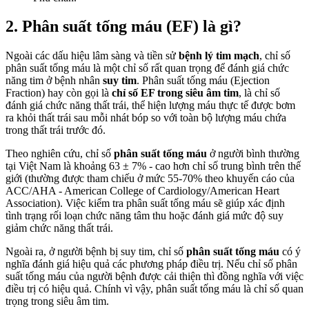
2. Phân suất tống máu (EF) là gì?
Ngoài các dấu hiệu lâm sàng và tiền sử
bệnh lý tim mạch
, chỉ số
phân suất tống máu là một chỉ số rất quan trọng để đánh giá chức
năng tim ở bệnh nhân
suy tim
. Phân suất tống máu (Ejection
Fraction) hay còn gọi là
chỉ số EF trong siêu âm tim
, là chỉ số
đánh giá chức năng thất trái, thể hiện lượng máu thực tế được bơm
ra khỏi thất trái sau mỗi nhát bóp so với toàn bộ lượng máu chứa
trong thất trái trước đó.
Theo nghiên cứu, chỉ số
phân suất tống máu
ở người bình thường
tại Việt Nam là khoảng 63 ± 7% - cao hơn chỉ số trung bình trên thế
giới (thường được tham chiếu ở mức 55-70% theo khuyến cáo của
ACC/AHA - American College of Cardiology/American Heart
Association). Việc kiểm tra phân suất tống máu sẽ giúp xác định
tình trạng rối loạn chức năng tâm thu hoặc đánh giá mức độ suy
giảm chức năng thất trái.
Ngoài ra, ở người bệnh bị suy tim, chỉ số
phân suất tống máu
có ý
nghĩa đánh giá hiệu quả các phương pháp điều trị. Nếu chỉ số phân
suất tống máu của người bệnh được cải thiện thì đồng nghĩa với việc
điều trị có hiệu quả. Chính vì vậy, phân suất tống máu là chỉ số quan
trọng trong siêu âm tim.