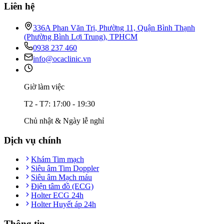
Liên hệ
336A Phan Văn Trị, Phường 11, Quận Bình Thạnh
(Phường Bình Lợi Trung), TPHCM
0938 237 460
info@ocaclinic.vn
Giờ làm việc
T2 - T7: 17:00 - 19:30
Chủ nhật & Ngày lễ nghỉ
Dịch vụ chính
Khám Tim mạch
Siêu âm Tim Doppler
Siêu âm Mạch máu
Điện tâm đồ (ECG)
Holter ECG 24h
Holter Huyết áp 24h
Thông tin