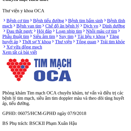
Thư viện y khoa OCA
Bệnh cơ tim
Bệnh tiểu đường
Bệnh tim bẩm sinh
Bệnh tĩnh
mạch
Bệnh van tim
Chế độ ăn bệnh lý
Dịch vụ
Dinh dưỡng
Đau thắt ngực
Hỏi đáp
Loạn nhịp tim
Nhồi máu cơ tim
Phẫu thuật tim
Siêu âm tim
Suy tim
Tài liệu y khoa
Tăng
huyết áp
Thời sự Y khoa
Thư viện
Tổng quan
Trái tim khỏe
Xơ vữa động mạch
Xem tất cả bài viết
Phòng khám Tim mạch OCA chuyên khám, tư vấn và điều trị các
bệnh lý tim mạch, siêu âm tim doppler màu và theo dõi tăng huyết
áp, tiểu đường.
GPHĐ: 06075/HCM-GPHĐ ngày 07/9/2018
BS Phụ trách: BSCKII Phạm Xuân Hậu