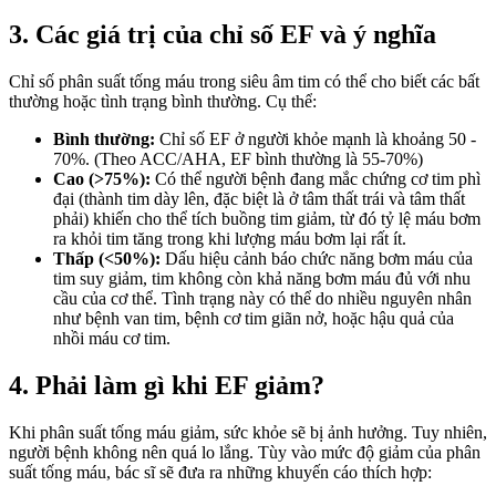
3. Các giá trị của chỉ số EF và ý nghĩa
Chỉ số phân suất tống máu trong siêu âm tim có thể cho biết các bất
thường hoặc tình trạng bình thường. Cụ thể:
Bình thường:
Chỉ số EF ở người khỏe mạnh là khoảng 50 -
70%. (Theo ACC/AHA, EF bình thường là 55-70%)
Cao (>75%):
Có thể người bệnh đang mắc chứng cơ tim phì
đại (thành tim dày lên, đặc biệt là ở tâm thất trái và tâm thất
phải) khiến cho thể tích buồng tim giảm, từ đó tỷ lệ máu bơm
ra khỏi tim tăng trong khi lượng máu bơm lại rất ít.
Thấp (<50%):
Dấu hiệu cảnh báo chức năng bơm máu của
tim suy giảm, tim không còn khả năng bơm máu đủ với nhu
cầu của cơ thể. Tình trạng này có thể do nhiều nguyên nhân
như bệnh van tim, bệnh cơ tim giãn nở, hoặc hậu quả của
nhồi máu cơ tim.
4. Phải làm gì khi EF giảm?
Khi phân suất tống máu giảm, sức khỏe sẽ bị ảnh hưởng. Tuy nhiên,
người bệnh không nên quá lo lắng. Tùy vào mức độ giảm của phân
suất tống máu, bác sĩ sẽ đưa ra những khuyến cáo thích hợp: