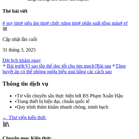
Thẻ bài viết
#
suy tim
#
siêu âm tim
#
chức năng tim
#
phân suất tống máu
#
ef
📅
Cập nhật lần cuối
31 tháng 3, 2025
Đặt lịch khám ngay
Bài trước
Vì sao tập thể dục tốt cho tim mạch?
Bài sau
Tăng
huyết áp có thể phòng ngừa hiệu quả bằng các cách sau
Thông tin dịch vụ
•
Tư vấn chuyên sâu thực hiện bởi BS Phạm Xuân Hậu
•
Trang thiết bị hiện đại, chuẩn quốc tế
•
Quy trình thăm khám nhanh chóng, minh bạch
← Thư viện kiến thức
Chuyên mục Kiến thức