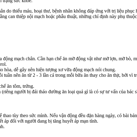
nh trạng sức khỏe.
n do thiếu máu, hoại thư, bệnh nhân không đáp ứng với trị liệu phục 
ằng can thiệp nội mạch hoặc phẫu thuật, những chỉ định này phụ thuộc
ữa động mạch chân. Cần hạn chế ăn mỡ động vật như mỡ lợn, mỡ bò, mỡ
rol.
ão hòa, dễ gây nên hiện tượng xơ vữa động mạch nói chung.
uần nên ăn từ 2 - 3 lần cá trong mỗi bữa ăn thay cho ăn thịt, bởi vì tr
chế ăn tôm, trứng.
riêng người bị đái tháo đường ăn loại quả gì là có sự tư vấn của bác 
hể thao tùy theo sức mình. Nếu vận động đều đặn hàng ngày, có bài bản
ết áp đối với người đang bị tăng huyết áp mạn tính.
nh.