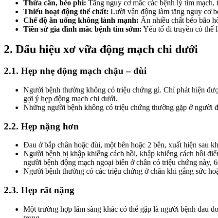
Thừa cân, béo phì:
Tăng nguy cơ mắc các bệnh lý tim mạch, 
Thiếu hoạt động thể chất:
Lười vận động làm tăng nguy cơ bé
Chế độ ăn uống không lành mạnh:
Ăn nhiều chất béo bão hò
Tiền sử gia đình mắc bệnh tim sớm:
Yếu tố di truyền có thể
2. Dấu hiệu xơ vữa động mạch chi dưới
2.1. Hẹp nhẹ động mạch chậu – đùi
Người bệnh thường không có triệu chứng gì. Chỉ phát hiện được 
gợi ý hẹp động mạch chi dưới.
Những người bệnh không có triệu chứng thường gặp ở người đái 
2.2. Hẹp nặng hơn
Đau ở bắp chân hoặc đùi, một bên hoặc 2 bên, xuất hiện sau kh
Người bệnh bị khập khiễng cách hồi, khập khiễng cách hồi điển
người bệnh động mạch ngoại biên ở chân có triệu chứng này, 6
Người bệnh thường có các triệu chứng ở chân khi gắng sức hoặ
2.3. Hẹp rất nặng
Một trường hợp lâm sàng khác có thể gặp là người bệnh đau do 
trọng.