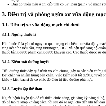
Đau do thiếu máu ở chi cấp tính có 5P: Đau (pain), vô mạch (pulsel
3. Điều trị và phòng ngừa xơ vữa động mạc
3.1. Điều trị xơ vữa động mạch chi dưới
3.1.1. Ngưng thuốc lá
Hút thuốc lá là yếu tố nguy cơ quan trọng của bệnh xơ vữa động mạc
tăng kết dính tiểu cầu, tăng fibrinogen, HCT và hậu quả tăng độ quán
thuốc bằng dược phẩm cũng được khuyến cáo. Các thuốc được sử dụng 
3.1.2. Kiểm soát đường huyết
Tiểu đường thúc đẩy quá trình xơ vữa chung, gây ra các biến chứng 
loét chân và nhiễm trùng bàn chân. Việc kiểm soát tốt đường huyết 
khảo ý kiến bác sĩ để có phác đồ điều trị tiểu đường phù hợp.
3.1.3. Luyện tập thể thao
Người bệnh luyện tập để cải thiện chức năng, gia tăng kỹ năng đi bộ
độ để tạo ra khập khiễng cách hồi sau đó sẽ nghỉ cho đến khi hết đau 