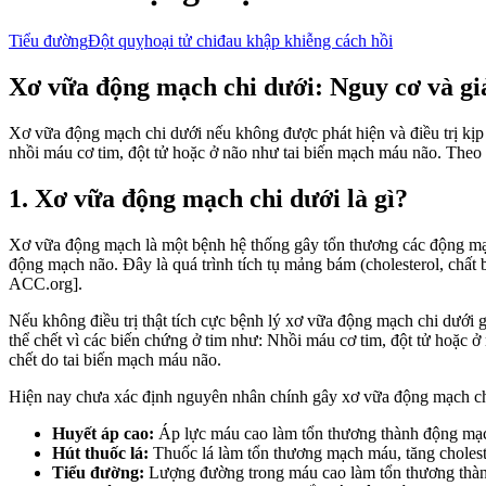
Tiểu đường
Đột quỵ
hoại tử chi
đau khập khiễng cách hồi
Xơ vữa động mạch chi dưới: Nguy cơ và gi
Xơ vữa động mạch chi dưới nếu không được phát hiện và điều trị kịp 
nhồi máu cơ tim, đột tử hoặc ở não như tai biến mạch máu não. The
1. Xơ vữa động mạch chi dưới là gì?
Xơ vữa động mạch là một bệnh hệ thống gây tổn thương các động m
động mạch não. Đây là quá trình tích tụ mảng bám (cholesterol, chất
ACC.org].
Nếu không điều trị thật tích cực bệnh lý xơ vữa động mạch chi dưới
thể chết vì các biến chứng ở tim như: Nhồi máu cơ tim, đột tử hoặ
chết do tai biến mạch máu não.
Hiện nay chưa xác định nguyên nhân chính gây xơ vữa động mạch chi
Huyết áp cao:
Áp lực máu cao làm tổn thương thành động mạch
Hút thuốc lá:
Thuốc lá làm tổn thương mạch máu, tăng cholest
Tiểu đường:
Lượng đường trong máu cao làm tổn thương thành