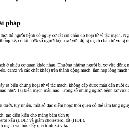
ải pháp
thời thì người bệnh có nguy cơ cắt cụt chân do hoại tử vì tắc mạch. N
o thống kê, có tới 55% số người bệnh xơ vữa động mạch chân tử vong 
ạch ở nhiều cơ quan khác nhau. Thường những người bị xơ vữa động 
 béo, canxi và các chất khác) trên thành động mạch, làm hẹp lòng mạch
 gây ra biến chứng hoại tử vì tắc mạch, không cấp được máu đến nuôi
c ở não như: Tai biến mạch máu não. Trong số những người bệnh xơ vữ
 dưới, tuy nhiên, một số đặc điểm hoặc thói quen có thể làm tăng ng
, tạo điều kiện cho mảng bám tích tụ.
erol xấu (LDL) và giảm cholesterol tốt (HDL).
 mạch và thúc đẩy quá trình xơ vữa.