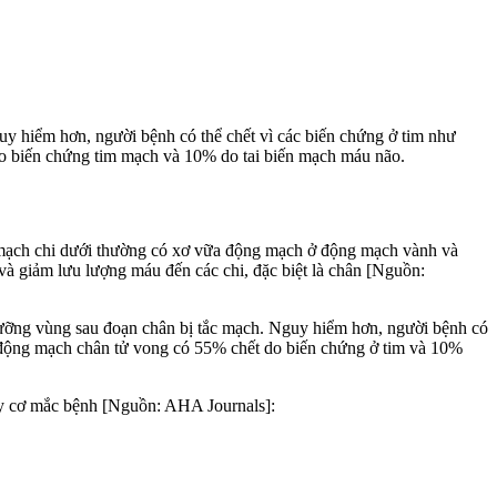
guy hiểm hơn, người bệnh có thể chết vì các biến chứng ở tim như
do biến chứng tim mạch và 10% do tai biến mạch máu não.
mạch chi dưới thường có xơ vữa động mạch ở động mạch vành và
 và giảm lưu lượng máu đến các chi, đặc biệt là chân [Nguồn:
 dưỡng vùng sau đoạn chân bị tắc mạch. Nguy hiểm hơn, người bệnh có
a động mạch chân tử vong có 55% chết do biến chứng ở tim và 10%
uy cơ mắc bệnh [Nguồn: AHA Journals]: