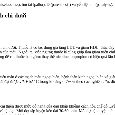
essness); tím tái (pallor); tê (paresthesia) và yếu liệt chi (paralysis).
h chi dưới
h chi dưới. Thuốc lá có tác dụng gia tăng LDL và giảm HDL, thúc đẩy
h của máu. Ngoài ra, việc ngưng thuốc lá cũng giúp làm giảm triệu chứ
để cai thuốc bao gồm: thay thế nicotine, bupropion có hiệu quả lần 
thiếu máu ở các mạch máu ngoại biên, bệnh thần kinh ngoại biên và giả
phải đạt được với HbA1C trong khoảng 6-7% vì theo các nghiên cứu, đí
, cải thiện được mức độ nặng của đau khập khiễng cách hồi, chế độ luyệ
và tập lại. Mỗi đợt tập luyện kéo dài 30-60 phút. Mỗi đợt tập luyện tiế