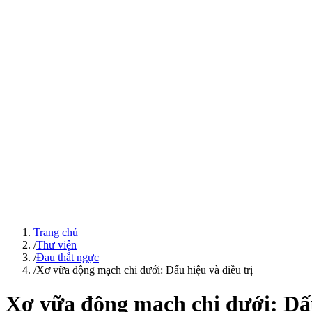
Trang chủ
/
Thư viện
/
Đau thắt ngực
/
Xơ vữa động mạch chi dưới: Dấu hiệu và điều trị
Xơ vữa động mạch chi dưới: Dấu