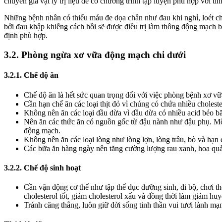
chuyên gia vật lý trị liệu để có chương trình tập luyện phù hợp với tì
Những bệnh nhân có thiếu máu đe dọa chân như đau khi nghỉ, loét châ
bởi đau khập khiễng cách hồi sẽ được điều trị làm thông động mạch b
định phù hợp.
3.2. Phòng ngừa xơ vữa động mạch chi dưới
3.2.1. Chế độ ăn
Chế độ ăn là hết sức quan trọng đối với việc phòng bệnh xơ v
Cần hạn chế ăn các loại thịt đỏ vì chúng có chứa nhiều choleste
Không nên ăn các loại dầu dừa vì dầu dừa có nhiều acid béo b
Nên ăn các thức ăn có nguồn gốc từ đậu nành như đậu phụ. Mỗi t
động mạch.
Không nên ăn các loại lòng như lòng lợn, lòng trâu, bò và hạn 
Các bữa ăn hàng ngày nên tăng cường lượng rau xanh, hoa quả (
3.2.2. Chế độ sinh hoạt
Cần vận động cơ thể như tập thể dục dưỡng sinh, đi bộ, chơi t
cholesterol tốt, giảm cholesterol xấu và đồng thời làm giảm huy
Tránh căng thẳng, luôn giữ đời sống tinh thần vui tươi lành mạ