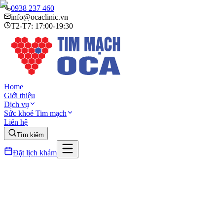
0938 237 460
info@ocaclinic.vn
T2-T7: 17:00-19:30
Home
Giới thiệu
Dịch vụ
Sức khoẻ Tim mạch
Liên hệ
Tìm kiếm
Đặt lịch khám