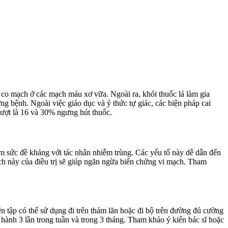
 co mạch ở các mạch máu xơ vữa. Ngoài ra, khói thuốc lá làm gia
ng bệnh. Ngoài việc giáo dục và ý thức tự giác, các biện pháp cai
lượt là 16 và 30% ngưng hút thuốc.
m sức đề kháng với tác nhân nhiễm trùng. Các yếu tố này dễ dẫn đến
ch này của điều trị sẽ giúp ngăn ngừa biến chứng vi mạch. Tham
n tập có thể sử dụng đi trên thảm lăn hoặc đi bộ trên đường đủ cường
n hành 3 lần trong tuần và trong 3 tháng. Tham khảo ý kiến bác sĩ hoặc