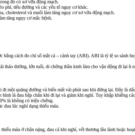
trong đó có xơ vữa động mạch.
o phì, tiểu đường và các yếu tố nguy cơ khác.
a, cholesterol và muối làm tăng nguy cơ xơ vữa động mạch.
 làm tăng nguy cơ mắc bệnh.
bằng cách đo chỉ số mắt cá – cánh tay (ABI). ABI là tỷ lệ so sánh huy
tháo đường, lớn tuổi, di chứng thần kinh làm cho vận động đi lại ít 
i đi một quãng đường và biến mất vài phút sau khi đứng lại. Đây là dấ
 hình là đau bắp chân khi đi lại và giảm khi nghỉ. Tuy khập khiễng c
0% là không có triệu chứng.
c đau lúc nghỉ dạng thiếu máu.
thiếu máu ở chân nặng, đau cả khi nghỉ, vết thương lâu lành hoặc hoại 