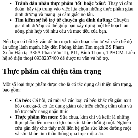
Tránh dán nhãn thực phẩm 'tốt' hoặc 'xấu':
Thay vì cấm
đoán, hãy tập trung vào việc lựa chọn những thực phẩm giàu
dinh dưỡng và mang lại cảm giác no lâu.
Tìm kiếm sự hỗ trợ từ chuyên gia dinh dưỡng:
Chuyên
gia dinh dưỡng có thể giúp bạn xây dựng một kế hoạch ăn
uống phù hợp với nhu cầu và mục tiêu của bạn.
Nếu bạn có bất kỳ vấn đề tim mạch nào hoặc cần tư vấn về chế độ
ăn uống lành mạnh, hãy đến Phòng khám Tim mạch BS Phạm
Xuân Hậu tại 336A Phan Văn Trị, P11, Bình Thạnh, TPHCM. Liên
hệ số điện thoại 0938237460 để được tư vấn và hỗ trợ.
Thực phẩm cải thiện tâm trạng
Một số loại thực phẩm được cho là có tác dụng cải thiện tâm trạng,
bao gồm:
Cá béo:
Cá hồi, cá mòi và các loại cá béo khác rất giàu axit
béo omega-3, có tác dụng giảm các triệu chứng trầm cảm và
hỗ trợ chức năng nhận thức.
Thực phẩm lên men:
Sữa chua, kim chi và kefir là những
thực phẩm lên men có lợi cho sức khỏe đường ruột. Nghiên
cứu gần đây cho thấy mối liên hệ giữa sức khỏe đường ruột
và sức khỏe tinh thần thông qua trục ruột-não.