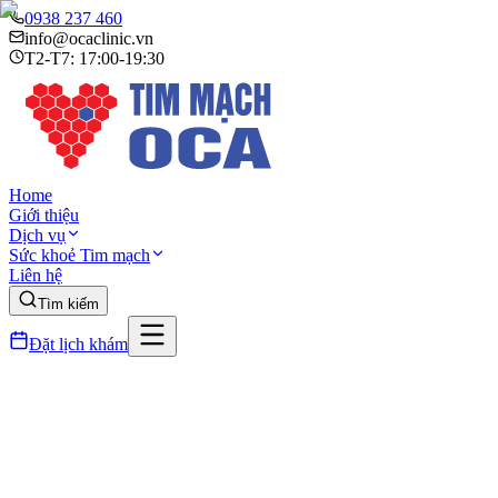
0938 237 460
info@ocaclinic.vn
T2-T7: 17:00-19:30
Home
Giới thiệu
Dịch vụ
Sức khoẻ Tim mạch
Liên hệ
Tìm kiếm
Đặt lịch khám