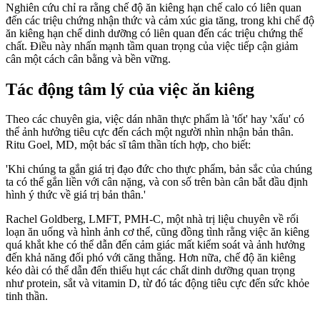
Nghiên cứu chỉ ra rằng chế độ ăn kiêng hạn chế calo có liên quan
đến các triệu chứng nhận thức và cảm xúc gia tăng, trong khi chế độ
ăn kiêng hạn chế dinh dưỡng có liên quan đến các triệu chứng thể
chất. Điều này nhấn mạnh tầm quan trọng của việc tiếp cận giảm
cân một cách cân bằng và bền vững.
Tác động tâm lý của việc ăn kiêng
Theo các chuyên gia, việc dán nhãn thực phẩm là 'tốt' hay 'xấu' có
thể ảnh hưởng tiêu cực đến cách một người nhìn nhận bản thân.
Ritu Goel, MD, một bác sĩ tâm thần tích hợp, cho biết:
'Khi chúng ta gắn giá trị đạo đức cho thực phẩm, bản sắc của chúng
ta có thể gắn liền với cân nặng, và con số trên bàn cân bắt đầu định
hình ý thức về giá trị bản thân.'
Rachel Goldberg, LMFT, PMH-C, một nhà trị liệu chuyên về rối
loạn ăn uống và hình ảnh cơ thể, cũng đồng tình rằng việc ăn kiêng
quá khắt khe có thể dẫn đến cảm giác mất kiểm soát và ảnh hưởng
đến khả năng đối phó với căng thẳng. Hơn nữa, chế độ ăn kiêng
kéo dài có thể dẫn đến thiếu hụt các chất dinh dưỡng quan trọng
như protein, sắt và vitamin D, từ đó tác động tiêu cực đến sức khỏe
tinh thần.