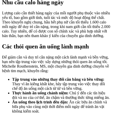
Nhu cầu calo hàng ngày
Lượng calo cần thiết hàng ngày của mỗi người phụ thuộc vào nhiều
yếu tố, bao gồm giới tính, tuổi tác và mức độ hoạt động thể chất.
Theo khuyến nghị chung, hầu hết phụ nữ cần tối thiểu 1.600 calo
mỗi ngày để duy trì cân nặng, trong khi nam giới cần tối thiểu 2.000
calo. Tuy nhiên, để có được con số chính xác và phù hợp nhất với
bản thân, bạn nên tham khảo ý kiến của chuyên gia dinh dưỡng.
Các thói quen ăn uống lành mạnh
Để giảm cân và duy trì cân nặng một cách lành mạnh và bền vững,
bạn nên tập trung vào việc xây dựng những thói quen ăn uống tốt.
Michelle Routhenstein, MS, một chuyên gia dinh dưỡng chuyên về
bệnh tim mạch, khuyên rằng:
Tập trung vào những thay đổi cân bằng và bền vững:
Thay vì ăn kiêng khắt khe, hãy tập trung vào việc thay đổi
chế độ ăn uống một cách từ từ và bền vững.
Thực hành ăn uống chánh niệm:
Chú ý đến các tín hiệu
đói và no của cơ thể, ăn chậm và thưởng thức từng miếng ăn.
Ăn uống theo lịch trình đều đặn:
Ăn các bữa ăn chính và
bữa phụ vào cùng một thời điểm mỗi ngày để tránh ăn vặt
không kiểm soát.