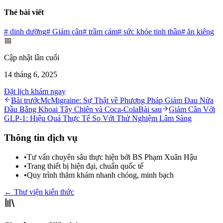
Thẻ bài viết
#
dinh dưỡng
#
Giảm cân
#
trầm cảm
#
sức khỏe tinh thần
#
ăn kiêng
📅
Cập nhật lần cuối
14 tháng 6, 2025
Đặt lịch khám ngay
Bài trước
McMigraine: Sự Thật về Phương Pháp Giảm Đau Nửa
Đầu Bằng Khoai Tây Chiên và Coca-Cola
Bài sau
Giảm Cân Với
GLP-1: Hiệu Quả Thực Tế So Với Thử Nghiệm Lâm Sàng
Thông tin dịch vụ
•
Tư vấn chuyên sâu thực hiện bởi BS Phạm Xuân Hậu
•
Trang thiết bị hiện đại, chuẩn quốc tế
•
Quy trình thăm khám nhanh chóng, minh bạch
← Thư viện kiến thức