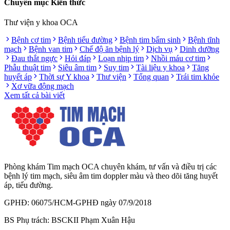
Chuyên mục Kiến thức
Thư viện y khoa OCA
Bệnh cơ tim
Bệnh tiểu đường
Bệnh tim bẩm sinh
Bệnh tĩnh
mạch
Bệnh van tim
Chế độ ăn bệnh lý
Dịch vụ
Dinh dưỡng
Đau thắt ngực
Hỏi đáp
Loạn nhịp tim
Nhồi máu cơ tim
Phẫu thuật tim
Siêu âm tim
Suy tim
Tài liệu y khoa
Tăng
huyết áp
Thời sự Y khoa
Thư viện
Tổng quan
Trái tim khỏe
Xơ vữa động mạch
Xem tất cả bài viết
Phòng khám Tim mạch OCA chuyên khám, tư vấn và điều trị các
bệnh lý tim mạch, siêu âm tim doppler màu và theo dõi tăng huyết
áp, tiểu đường.
GPHĐ: 06075/HCM-GPHĐ ngày 07/9/2018
BS Phụ trách: BSCKII Phạm Xuân Hậu