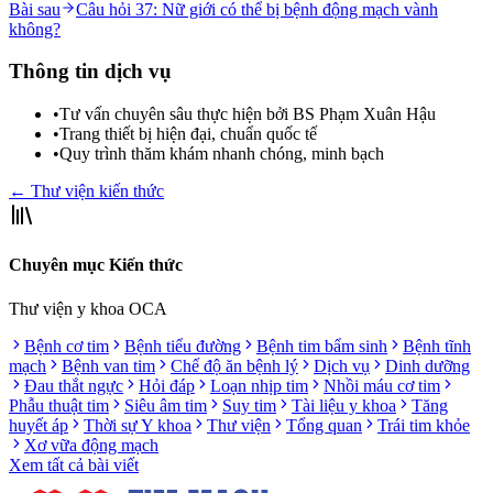
Bài sau
Câu hỏi 37: Nữ giới có thể bị bệnh động mạch vành
không?
Thông tin dịch vụ
•
Tư vấn chuyên sâu thực hiện bởi BS Phạm Xuân Hậu
•
Trang thiết bị hiện đại, chuẩn quốc tế
•
Quy trình thăm khám nhanh chóng, minh bạch
← Thư viện kiến thức
Chuyên mục Kiến thức
Thư viện y khoa OCA
Bệnh cơ tim
Bệnh tiểu đường
Bệnh tim bẩm sinh
Bệnh tĩnh
mạch
Bệnh van tim
Chế độ ăn bệnh lý
Dịch vụ
Dinh dưỡng
Đau thắt ngực
Hỏi đáp
Loạn nhịp tim
Nhồi máu cơ tim
Phẫu thuật tim
Siêu âm tim
Suy tim
Tài liệu y khoa
Tăng
huyết áp
Thời sự Y khoa
Thư viện
Tổng quan
Trái tim khỏe
Xơ vữa động mạch
Xem tất cả bài viết