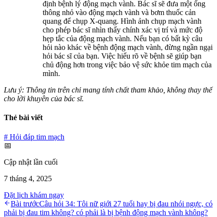
định bệnh lý động mạch vành. Bác sĩ sẽ đưa một ống
thông nhỏ vào động mạch vành và bơm thuốc cản
quang để chụp X-quang. Hình ảnh chụp mạch vành
cho phép bác sĩ nhìn thấy chính xác vị trí và mức độ
hẹp tắc của động mạch vành. Nếu bạn có bất kỳ câu
hỏi nào khác về bệnh động mạch vành, đừng ngần ngại
hỏi bác sĩ của bạn. Việc hiểu rõ về bệnh sẽ giúp bạn
chủ động hơn trong việc bảo vệ sức khỏe tim mạch của
mình.
Lưu ý: Thông tin trên chỉ mang tính chất tham khảo, không thay thế
cho lời khuyên của bác sĩ.
Thẻ bài viết
#
Hỏi đáp tim mạch
📅
Cập nhật lần cuối
7 tháng 4, 2025
Đặt lịch khám ngay
Bài trước
Câu hỏi 34: Tôi nữ giới 27 tuổi hay bị đau nhói ngực, có
phải bị đau tim không? có phải là bị bệnh động mạch vành không?