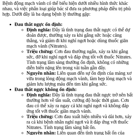
Bệnh động mạch vành có thể biểu hiện dưới nhiều hình thức khác
nhau, và việc phân loại giúp bác sĩ đưa ra phương pháp điều trị phù
hợp. Dưới đây là ba dạng bệnh lý thường gặp:
Đau thắt ngực ổn định:
Định nghĩa:
Đây là tình trạng đau thắt ngực có thể dự
đoán được, thường xảy ra khi gắng sức hoặc căng
thẳng, và giảm đi khi nghỉ ngơi hoặc dùng thuốc giãn
mạch vành (Nitrates).
Triệu chứng:
Cơn đau thường ngắn, xảy ra khi gắng
sức, đỡ khi nghỉ ngơi và đáp ứng tốt với thuốc Nitrates.
Tình trạng lâm sàng thường ổn định, không có những
diễn biến nặng lên trong vài tuần gần đây.
Nguyên nhân:
Liên quan đến sự ổn định của mảng xơ
vữa trong lòng động mạch vành, làm hẹp lòng mạch và
giảm lưu lượng máu đến tim khi gắng sức.
Đau thắt ngực không ổn định:
Định nghĩa:
Đây là tình trạng đau thắt ngực trở nên bất
thường hơn về tần suất, cường độ hoặc thời gian. Cơn
đau có thể xảy ra ngay cả khi nghỉ ngơi và không đáp
ứng tốt với thuốc giãn mạch vành.
Triệu chứng:
Cơn đau xuất hiện nhiều và dài hơn, xảy
ra cả khi bệnh nhân nghỉ ngơi và ít đáp ứng với thuốc
Nitrates. Tình trạng lâm sàng bất ổn.
Nguyên nhân:
Liên quan đến tình trạng bất ổn của