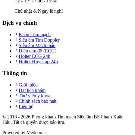
T2 - T7: 17:00 - 19:30
Chủ nhật & Ngày lễ nghỉ
Dịch vụ chính
Khám Tim mạch
Siêu âm Tim Doppler
Siêu âm Mạch máu
Điện tâm đồ (ECG)
Holter ECG 24h
Holter Huyết áp 24h
Thông tin
Giới thiệu
Đặt lịch khám
Thư viện y khoa
Chính sách bảo mật
Liên hệ
© 2018 -
2026
Phòng khám Tim mạch Siêu âm BS Phạm Xuân
Hậu. Tất cả quyền được bảo lưu.
Powered by Medcomis