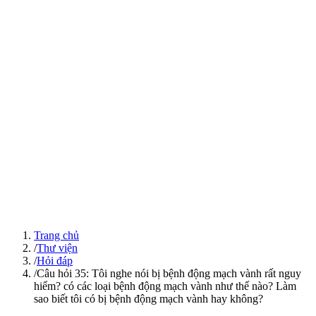
Trang chủ
/
Thư viện
/
Hỏi đáp
/
Câu hỏi 35: Tôi nghe nói bị bệnh động mạch vành rất nguy
hiểm? có các loại bệnh động mạch vành như thế nào? Làm
sao biết tôi có bị bệnh động mạch vành hay không?