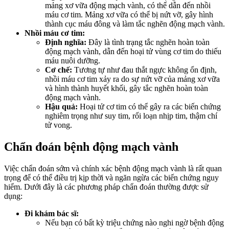
mảng xơ vữa động mạch vành, có thể dẫn đến nhồi
máu cơ tim. Mảng xơ vữa có thể bị nứt vỡ, gây hình
thành cục máu đông và làm tắc nghẽn động mạch vành.
Nhồi máu cơ tim:
Định nghĩa:
Đây là tình trạng tắc nghẽn hoàn toàn
động mạch vành, dẫn đến hoại tử vùng cơ tim do thiếu
máu nuôi dưỡng.
Cơ chế:
Tương tự như đau thắt ngực không ổn định,
nhồi máu cơ tim xảy ra do sự nứt vỡ của mảng xơ vữa
và hình thành huyết khối, gây tắc nghẽn hoàn toàn
động mạch vành.
Hậu quả:
Hoại tử cơ tim có thể gây ra các biến chứng
nghiêm trọng như suy tim, rối loạn nhịp tim, thậm chí
tử vong.
Chẩn đoán bệnh động mạch vành
Việc chẩn đoán sớm và chính xác bệnh động mạch vành là rất quan
trọng để có thể điều trị kịp thời và ngăn ngừa các biến chứng nguy
hiểm. Dưới đây là các phương pháp chẩn đoán thường được sử
dụng:
Đi khám bác sĩ:
Nếu bạn có bất kỳ triệu chứng nào nghi ngờ bệnh động