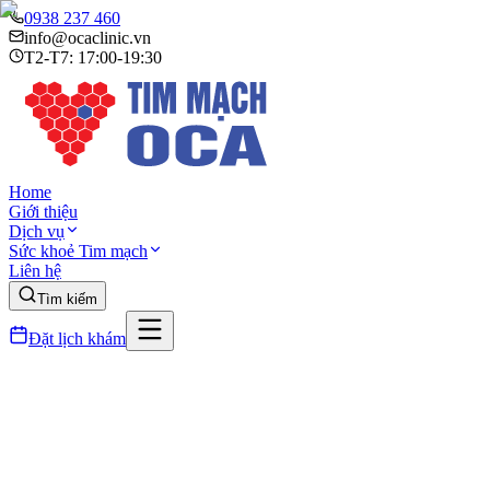
0938 237 460
info@ocaclinic.vn
T2-T7: 17:00-19:30
Home
Giới thiệu
Dịch vụ
Sức khoẻ Tim mạch
Liên hệ
Tìm kiếm
Đặt lịch khám