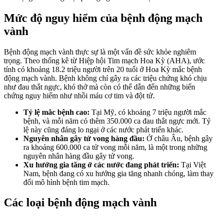
Mức độ nguy hiểm của bệnh động mạch
vành
Bệnh động mạch vành thực sự là một vấn đề sức khỏe nghiêm
trọng. Theo thống kê từ Hiệp hội Tim mạch Hoa Kỳ (AHA), ước
tính có khoảng 18.2 triệu người trên 20 tuổi ở Hoa Kỳ mắc bệnh
động mạch vành. Bệnh không chỉ gây ra các triệu chứng khó chịu
như đau thắt ngực, khó thở mà còn có thể dẫn đến những biến
chứng nguy hiểm như nhồi máu cơ tim và đột tử.
Tỷ lệ mắc bệnh cao:
Tại Mỹ, có khoảng 7 triệu người mắc
bệnh, và mỗi năm có thêm 350.000 ca đau thắt ngực mới. Tỷ
lệ này cũng đáng lo ngại ở các nước phát triển khác.
Nguyên nhân gây tử vong hàng đầu:
Ở châu Âu, bệnh gây
ra khoảng 600.000 ca tử vong mỗi năm, là một trong những
nguyên nhân hàng đầu gây tử vong.
Xu hướng gia tăng ở các nước đang phát triển:
Tại Việt
Nam, bệnh đang có xu hướng gia tăng nhanh chóng, làm thay
đổi mô hình bệnh tim mạch.
Các loại bệnh động mạch vành