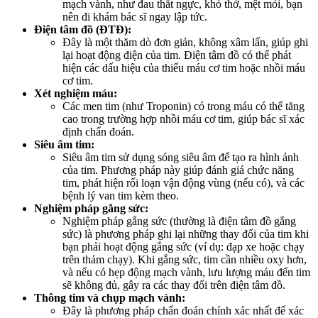
mạch vành, như đau thắt ngực, khó thở, mệt mỏi, bạn
nên đi khám bác sĩ ngay lập tức.
Điện tâm đồ (ĐTĐ):
Đây là một thăm dò đơn giản, không xâm lấn, giúp ghi
lại hoạt động điện của tim. Điện tâm đồ có thể phát
hiện các dấu hiệu của thiếu máu cơ tim hoặc nhồi máu
cơ tim.
Xét nghiệm máu:
Các men tim (như Troponin) có trong máu có thể tăng
cao trong trường hợp nhồi máu cơ tim, giúp bác sĩ xác
định chẩn đoán.
Siêu âm tim:
Siêu âm tim sử dụng sóng siêu âm để tạo ra hình ảnh
của tim. Phương pháp này giúp đánh giá chức năng
tim, phát hiện rối loạn vận động vùng (nếu có), và các
bệnh lý van tim kèm theo.
Nghiệm pháp gắng sức:
Nghiệm pháp gắng sức (thường là điện tâm đồ gắng
sức) là phương pháp ghi lại những thay đổi của tim khi
bạn phải hoạt động gắng sức (ví dụ: đạp xe hoặc chạy
trên thảm chạy). Khi gắng sức, tim cần nhiều oxy hơn,
và nếu có hẹp động mạch vành, lưu lượng máu đến tim
sẽ không đủ, gây ra các thay đổi trên điện tâm đồ.
Thông tim và chụp mạch vành:
Đây là phương pháp chẩn đoán chính xác nhất để xác