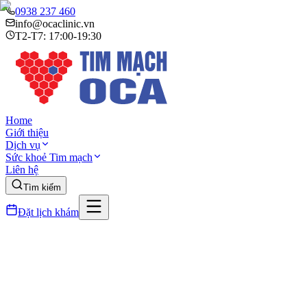
0938 237 460
info@ocaclinic.vn
T2-T7: 17:00-19:30
Home
Giới thiệu
Dịch vụ
Sức khoẻ Tim mạch
Liên hệ
Tìm kiếm
Đặt lịch khám