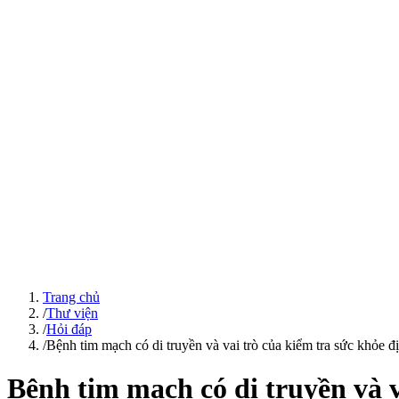
Trang chủ
/
Thư viện
/
Hỏi đáp
/
Bệnh tim mạch có di truyền và vai trò của kiểm tra sức khỏe đ
Bệnh tim mạch có di truyền và v