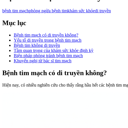
bệnh tim mạch
phòng ngừa bệnh tim
khám sức khỏe
di truyền
Mục lục
Bệnh tim mạch có di truyền không?
Yếu tố di truyền trong bệnh tim mạch
Bệnh tim không di truyền
Tầm quan trọng của khám sức khỏe định kỳ
Biện pháp phòng tránh bệnh tim mạch
Khuyến nghị từ bác sĩ tim mạch
Bệnh tim mạch có di truyền không?
Hiện nay, có nhiều nghiên cứu cho thấy rằng hầu hết các bệnh tim mạ