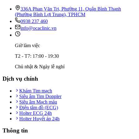
336A Phan Văn Trị, Phường 11, Quận Bình Thạnh
(Phường Bình Lợi Trung), TPHCM
0938 237 460
info@ocaclinic.vn
Giờ làm việc
T2 - T7: 17:00 - 19:30
Chủ nhật & Ngày lễ nghỉ
Dịch vụ chính
Khám Tim mạch
Siêu âm Tim Doppler
Siêu âm Mạch máu
Điện tâm đồ (ECG)
Holter ECG 24h
Holter Huyết áp 24h
Thông tin