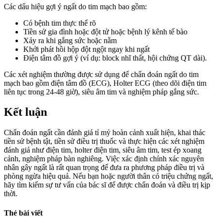
Các dấu hiệu gợi ý ngất do tim mạch bao gồm:
Có bệnh tim thực thể rõ
Tiền sử gia đình hoặc đột tử hoặc bệnh lý kênh tế bào
Xảy ra khi gắng sức hoặc nằm
Khởi phát hồi hộp đột ngột ngay khi ngất
Điện tâm đồ gợi ý (ví dụ: block nhĩ thất, hội chứng QT dài).
Các xét nghiệm thường được sử dụng để chẩn đoán ngất do tim
mạch bao gồm điện tâm đồ (ECG), Holter ECG (theo dõi điện tim
liên tục trong 24-48 giờ), siêu âm tim và nghiệm pháp gắng sức.
Kết luận
Chẩn đoán ngất cần đánh giá tỉ mỷ hoàn cảnh xuất hiện, khai thác
tiền sử bệnh tật, tiền sử điều trị thuốc và thực hiện các xét nghiệm
đánh giá như điện tim, holter điện tim, siêu âm tim, test ép xoang
cảnh, nghiệm pháp bàn nghiêng. Việc xác định chính xác nguyên
nhân gây ngất là rất quan trọng để đưa ra phương pháp điều trị và
phòng ngừa hiệu quả. Nếu bạn hoặc người thân có triệu chứng ngất,
hãy tìm kiếm sự tư vấn của bác sĩ để được chẩn đoán và điều trị kịp
thời.
Thẻ bài viết