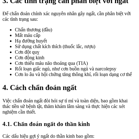
3. Các tình trạng cần phân biệt với ngất
Để chẩn đoán chính xác nguyên nhân gây ngất, cần phân biệt với
các tình trạng sau:
Chấn thương (đầu)
Mất máu cấp
Hạ đường huyết
Sử dụng chất kích thích (thuốc lắc, rượu)
Cơn đột quỵ
Cơn động kinh
Cơn thiếu máu não thoáng qua (TIA)
Rối loạn giấc ngủ, như cơn buồn ngủ và narcolepsy
Cơn lo âu và hội chứng tăng thông khí, rối loạn dạng cơ thể
4. Cách chẩn đoán ngất
Việc chẩn đoán ngất đòi hỏi sự tỉ mỉ và toàn diện, bao gồm khai
thác tiền sử bệnh tật, thăm khám lâm sàng và thực hiện các xét
nghiệm cần thiết.
4.1. Chẩn đoán ngất do thần kinh
Các dấu hiệu gợi ý ngất do thần kinh bao gồm: