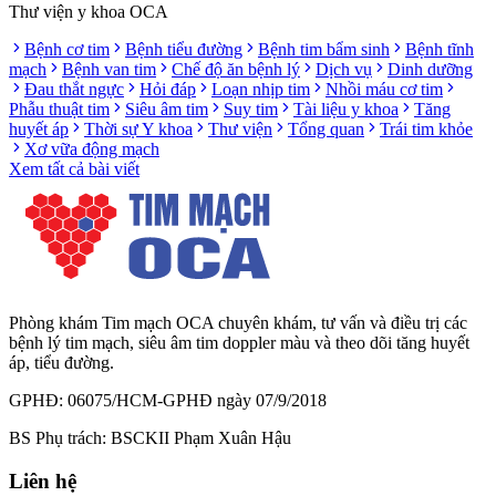
Thư viện y khoa OCA
Bệnh cơ tim
Bệnh tiểu đường
Bệnh tim bẩm sinh
Bệnh tĩnh
mạch
Bệnh van tim
Chế độ ăn bệnh lý
Dịch vụ
Dinh dưỡng
Đau thắt ngực
Hỏi đáp
Loạn nhịp tim
Nhồi máu cơ tim
Phẫu thuật tim
Siêu âm tim
Suy tim
Tài liệu y khoa
Tăng
huyết áp
Thời sự Y khoa
Thư viện
Tổng quan
Trái tim khỏe
Xơ vữa động mạch
Xem tất cả bài viết
Phòng khám Tim mạch OCA chuyên khám, tư vấn và điều trị các
bệnh lý tim mạch, siêu âm tim doppler màu và theo dõi tăng huyết
áp, tiểu đường.
GPHĐ: 06075/HCM-GPHĐ ngày 07/9/2018
BS Phụ trách: BSCKII Phạm Xuân Hậu
Liên hệ