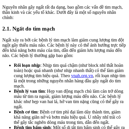
Nguyên nhân gây ngất rất đa dạng, bao gồm các vấn đề tim mạch,
thần kinh và các yếu tố khác. Dưới đây là một số nguyên nhân
chính:
2.1. Ngất do tim mạch
Ngất xảy ra bởi các bệnh lý tim mạch làm giảm cung lượng tim đột
ngột gây thiếu máu não. Các bệnh lý này có thể ảnh hưởng trực tiếp
đến khả năng bơm máu của tim, dẫn đến giảm lưu lượng máu đến
não. Các bệnh lý thường gặp bao gồm:
Rối loạn nhịp
: Nhịp tim quá chậm (như block nhĩ thất hoàn
toàn) hoặc quá nhanh (như nhịp nhanh thất) có thể làm giảm
cung lượng tim hiệu quả. Theo
vnah.org.vn
, rối loạn nhịp tim
là một trong những nguyên nhân hàng đầu gây ngất do tim
mạch.
Bệnh lý van tim
: Hẹp van động mạch chủ làm cản trở dòng
máu từ tim ra ngoài, giảm lượng máu đến não. Các bệnh lý
khác như hẹp van hai lá, hở van tim nặng cũng có thể gây ra
ngất.
Bệnh cơ tim
: Bệnh cơ tim phì đại làm dày thành tim, giảm
khả năng giãn nở và bơm máu hiệu quả. U nhầy nhĩ trái có
thể gây tắc nghẽn dòng máu trong tim, dẫn đến ngất.
Bệnh tim bẩm sinh
: Một số dị tật tim bẩm sinh có thể gây ra