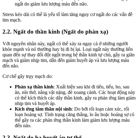
ngất do giảm lưu lượng máu đến não.
Stress kéo dài có thể là yếu tố làm tăng nguy cơ ngất do các vấn đề
tim mạch.
2.2. Ngất do thần kinh (Ngất do phản xạ)
Với nguyên nhân này, ngất có thể xảy ra ngay cả ở những người
khỏe mạnh và nó thường hay bị đi bị lại. Loại ngất này thường liên
quan đến sự thay đổi đột ngột trong hệ thần kinh tự chủ, gây ra giãn
mạch và giảm nhịp tim, dẫn đến giảm huyết áp và lưu lượng máu
đến não.
Cơ chế gây trụy mạch do:
Phản xạ thần kinh
: Xuất hiện sau khi đi tiêu, tiểu, ho, sau
ăn, nín thở, nâng vật nặng, đè xoang cảnh. Các hoạt động này
có thể kích thích các dây thần kinh, gây ra phản ứng làm giảm
nhịp tim và huyết áp.
Kích ứng tâm thần nội sinh
: Do bởi rối loạn cảm xúc, rối
loạn hoảng sợ. Tình trạng căng thẳng, lo âu hoặc hoảng sợ có
thể gây ra các phản ứng thần kinh làm giảm lưu lượng máu
đến não.
2.3. Ngất do hạ huyết áp tư thế