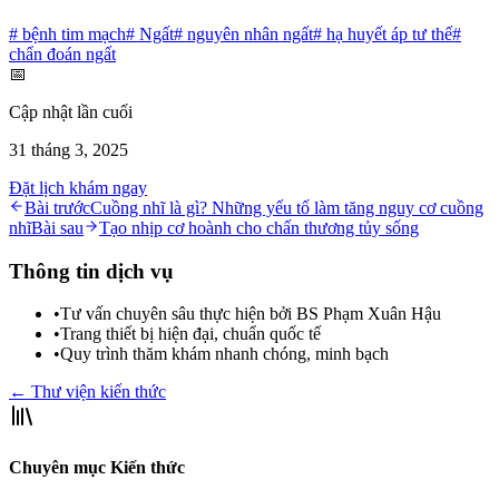
#
bệnh tim mạch
#
Ngất
#
nguyên nhân ngất
#
hạ huyết áp tư thế
#
chẩn đoán ngất
📅
Cập nhật lần cuối
31 tháng 3, 2025
Đặt lịch khám ngay
Bài trước
Cuồng nhĩ là gì? Những yếu tố làm tăng nguy cơ cuồng
nhĩ
Bài sau
Tạo nhịp cơ hoành cho chấn thương tủy sống
Thông tin dịch vụ
•
Tư vấn chuyên sâu thực hiện bởi BS Phạm Xuân Hậu
•
Trang thiết bị hiện đại, chuẩn quốc tế
•
Quy trình thăm khám nhanh chóng, minh bạch
← Thư viện kiến thức
Chuyên mục Kiến thức