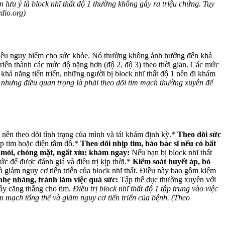
 lưu ý là block nhĩ thất độ 1 thường không gây ra triệu chứng. Tuy
dio.org)
 nhiều nguy hiểm cho sức khỏe. Nó thường không ảnh hưởng đến khả
riển thành các mức độ nặng hơn (độ 2, độ 3) theo thời gian. Các mức
hả năng tiến triển, những người bị block nhĩ thất độ 1 nên đi khám
, nhưng điều quan trọng là phải theo dõi tim mạch thường xuyên để
n nên theo dõi tình trạng của mình và tái khám định kỳ.*
Theo dõi sức
ịp tim hoặc điện tâm đồ.*
Theo dõi nhịp tim, báo bác sĩ nếu có bất
mỏi, chóng mặt, ngất xỉu: khám ngay:
Nếu bạn bị block nhĩ thất
ức để được đánh giá và điều trị kịp thời.*
Kiểm soát huyết áp, bỏ
à giảm nguy cơ tiến triển của block nhĩ thất. Điều này bao gồm kiểm
nhẹ nhàng, tránh làm việc quá sức:
Tập thể dục thường xuyên với
gây căng thẳng cho tim.
Điều trị block nhĩ thất độ 1 tập trung vào việc
im mạch tổng thể và giảm nguy cơ tiến triển của bệnh. (Theo