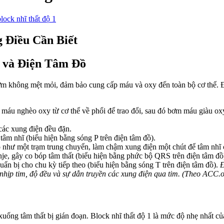
lock nhĩ thất độ 1
 Điều Cần Biết
m và Điện Tâm Đồ
ơm không mệt mỏi, đảm bảo cung cấp máu và oxy đến toàn bộ cơ thể. Đ
máu nghèo oxy từ cơ thể về phổi để trao đổi, sau đó bơm máu giàu ox
 các xung điện đều đặn.
tâm nhĩ (biểu hiện bằng sóng P trên điện tâm đồ).
ò như một trạm trung chuyển, làm chậm xung điện một chút để tâm nhĩ c
e, gây co bóp tâm thất (biểu hiện bằng phức bộ QRS trên điện tâm đồ
uẩn bị cho chu kỳ tiếp theo (biểu hiện bằng sóng T trên điện tâm đồ).
Đ
 nhịp tim, độ đều và sự dẫn truyền các xung điện qua tim. (Theo ACC.o
 xuống tâm thất bị gián đoạn. Block nhĩ thất độ 1 là mức độ nhẹ nhất của