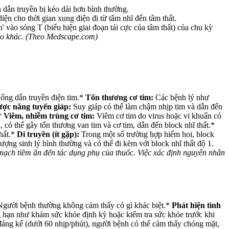
n dẫn truyền bị kéo dài hơn bình thường.
n cho thời gian xung điện đi từ tâm nhĩ đến tâm thất.
' vào sóng T (biểu hiện giai đoạn tái cực của tâm thất) của chu kỳ
ý do khác. (Theo Medscape.com)
thống dẫn truyền điện tim.*
Tổn thương cơ tim:
Các bệnh lý như
ợc năng tuyến giáp:
Suy giáp có thể làm chậm nhịp tim và dẫn đến
.*
Viêm, nhiễm trùng cơ tim:
Viêm cơ tim do virus hoặc vi khuẩn có
có thể gây tổn thương van tim và cơ tim, dẫn đến block nhĩ thất.*
thất.*
Di truyền (ít gặp):
Trong một số trường hợp hiếm hoi, block
ợng sinh lý bình thường và có thể đi kèm với block nhĩ thất độ 1.
m mạch tiềm ẩn đến tác dụng phụ của thuốc. Việc xác định nguyên nhân
. Người bệnh thường không cảm thấy có gì khác biệt.*
Phát hiện tình
ng hạn như khám sức khỏe định kỳ hoặc kiểm tra sức khỏe trước khi
đáng kể (dưới 60 nhịp/phút), người bệnh có thể cảm thấy chóng mặt,