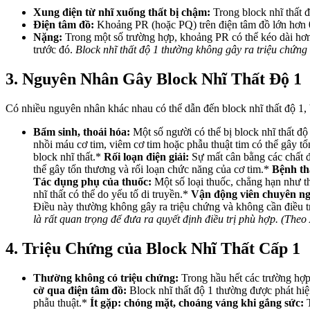
Xung điện từ nhĩ xuống thất bị chậm:
Trong block nhĩ thất đ
Điện tâm đồ:
Khoảng PR (hoặc PQ) trên điện tâm đồ lớn hơn 0.
Nặng:
Trong một số trường hợp, khoảng PR có thể kéo dài hơn 0.
trước đó.
Block nhĩ thất độ 1 thường không gây ra triệu chứng
3. Nguyên Nhân Gây Block Nhĩ Thất Độ 1
Có nhiều nguyên nhân khác nhau có thể dẫn đến block nhĩ thất độ 1,
Bẩm sinh, thoái hóa:
Một số người có thể bị block nhĩ thất độ
nhồi máu cơ tim, viêm cơ tim hoặc phẫu thuật tim có thể gây 
block nhĩ thất.*
Rối loạn điện giải:
Sự mất cân bằng các chất đ
thể gây tổn thương và rối loạn chức năng của cơ tim.*
Bệnh th
Tác dụng phụ của thuốc:
Một số loại thuốc, chẳng hạn như th
nhĩ thất có thể do yếu tố di truyền.*
Vận động viên chuyên ng
Điều này thường không gây ra triệu chứng và không cần điều t
là rất quan trọng để đưa ra quyết định điều trị phù hợp. (The
4. Triệu Chứng của Block Nhĩ Thất Cấp 1
Thường không có triệu chứng:
Trong hầu hết các trường hợp
cờ qua điện tâm đồ:
Block nhĩ thất độ 1 thường được phát hiệ
phẫu thuật.*
Ít gặp: chóng mặt, choáng váng khi gắng sức:
T