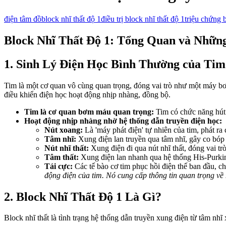
điện tâm đồ
block nhĩ thất độ 1
điều trị block nhĩ thất độ 1
triệu chứng b
Block Nhĩ Thất Độ 1: Tổng Quan và Những
1. Sinh Lý Điện Học Bình Thường của Ti
Tim là một cơ quan vô cùng quan trọng, đóng vai trò như một máy b
điều khiển điện học hoạt động nhịp nhàng, đồng bộ.
Tim là cơ quan bơm máu quan trọng:
Tim có chức năng hút 
Hoạt động nhịp nhàng nhờ hệ thống dẫn truyền điện học:
Nút xoang:
Là 'máy phát điện' tự nhiên của tim, phát ra
Tâm nhĩ:
Xung điện lan truyền qua tâm nhĩ, gây co bóp 
Nút nhĩ thất:
Xung điện đi qua nút nhĩ thất, đóng vai tr
Tâm thất:
Xung điện lan nhanh qua hệ thống His-Purkinj
Tái cực:
Các tế bào cơ tim phục hồi điện thế ban đầu, ch
động điện của tim. Nó cung cấp thông tin quan trọng về
2. Block Nhĩ Thất Độ 1 Là Gì?
Block nhĩ thất là tình trạng hệ thống dẫn truyền xung điện từ tâm nhĩ