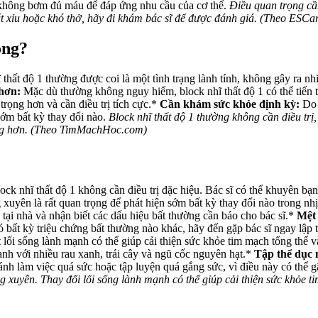
m không bơm đủ máu để đáp ứng nhu cầu của cơ thể.
Điều quan trọng cần
t xỉu hoặc khó thở, hãy đi khám bác sĩ để được đánh giá. (Theo ESCar
ông?
 thất độ 1 thường được coi là một tình trạng lành tính, không gây ra
 hơn:
Mặc dù thường không nguy hiểm, block nhĩ thất độ 1 có thể tiến t
trọng hơn và cần điều trị tích cực.*
Cần khám sức khỏe định kỳ:
Do k
sớm bất kỳ thay đổi nào.
Block nhĩ thất độ 1 thường không cần điều trị
ọng hơn. (Theo TimMachHoc.com)
ock nhĩ thất độ 1 không cần điều trị đặc hiệu. Bác sĩ có thể khuyên bạ
xuyên là rất quan trọng để phát hiện sớm bất kỳ thay đổi nào trong nh
 tại nhà và nhận biết các dấu hiệu bất thường cần báo cho bác sĩ.*
Mệt 
 bất kỳ triệu chứng bất thường nào khác, hãy đến gặp bác sĩ ngay lập t
 lối sống lành mạnh có thể giúp cải thiện sức khỏe tim mạch tổng thể v
ạnh với nhiều rau xanh, trái cây và ngũ cốc nguyên hạt.*
Tập thể dục 
ánh làm việc quá sức hoặc tập luyện quá gắng sức, vì điều này có thể 
g xuyên. Thay đổi lối sống lành mạnh có thể giúp cải thiện sức khỏe t