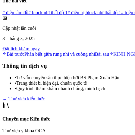
Thẻ bài viết
#
điện tâm đồ
#
block nhĩ thất độ 1
#
điều trị block nhĩ thất độ 1
#
triệu
📅
Cập nhật lần cuối
31 tháng 3, 2025
Đặt lịch khám ngay
Bài trước
Phân biệt giữa rung nhĩ và cuồng nhĩ
Bài sau
KINH NG
Thông tin dịch vụ
•
Tư vấn chuyên sâu thực hiện bởi BS Phạm Xuân Hậu
•
Trang thiết bị hiện đại, chuẩn quốc tế
•
Quy trình thăm khám nhanh chóng, minh bạch
← Thư viện kiến thức
Chuyên mục Kiến thức
Thư viện y khoa OCA