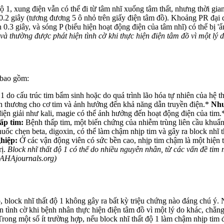
ộ 1, xung điện vẫn có thể đi từ tâm nhĩ xuống tâm thất, nhưng thời gia
2 giây (tương đương 5 ô nhỏ trên giấy điện tâm đồ). Khoảng PR đại diệ
3 giây, và sóng P (biểu hiện hoạt động điện của tâm nhĩ) có thể bị 'ẩn
 và thường được phát hiện tình cờ khi thực hiện điện tâm đồ vì một l
 bao gồm:
 1 do cấu trúc tim bẩm sinh hoặc do quá trình lão hóa tự nhiên của hệ 
tổn thương cho cơ tim và ảnh hưởng đến khả năng dẫn truyền điện.*
Như
iện giải như kali, magie có thể ảnh hưởng đến hoạt động điện của tim
ấp tim:
Bệnh thấp tim, một biến chứng của nhiễm trùng liên cầu khuẩn, 
uốc chẹn beta, digoxin, có thể làm chậm nhịp tim và gây ra block nhĩ 
hiệp:
Ở các vận động viên có sức bền cao, nhịp tim chậm là một hiện tư
rị.
Block nhĩ thất độ 1 có thể do nhiều nguyên nhân, từ các vấn đề ti
o AHAjournals.org)
, block nhĩ thất độ 1 không gây ra bất kỳ triệu chứng nào đáng chú ý
n tình cờ khi bệnh nhân thực hiện điện tâm đồ vì một lý do khác, chẳ
rong một số ít trường hợp, nếu block nhĩ thất độ 1 làm chậm nhịp tim 