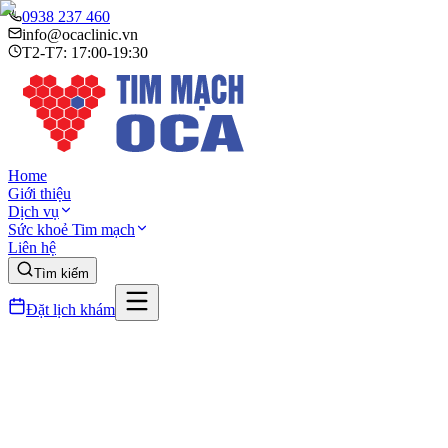
0938 237 460
info@ocaclinic.vn
T2-T7: 17:00-19:30
Home
Giới thiệu
Dịch vụ
Sức khoẻ Tim mạch
Liên hệ
Tìm kiếm
Đặt lịch khám