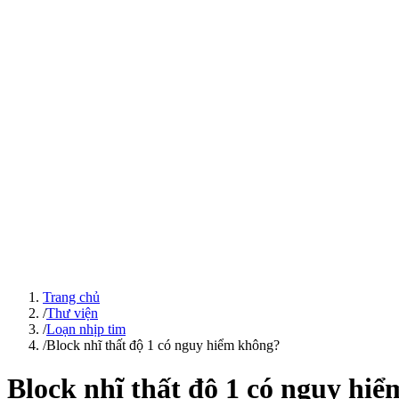
Trang chủ
/
Thư viện
/
Loạn nhịp tim
/
Block nhĩ thất độ 1 có nguy hiểm không?
Block nhĩ thất độ 1 có nguy hi