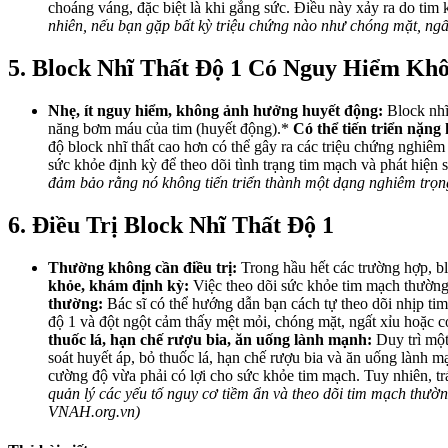
choáng váng, đặc biệt là khi gắng sức. Điều này xảy ra do ti
nhiên, nếu bạn gặp bất kỳ triệu chứng nào như chóng mặt, ngấ
5. Block Nhĩ Thất Độ 1 Có Nguy Hiểm Kh
Nhẹ, ít nguy hiểm, không ảnh hưởng huyết động:
Block nhĩ
năng bơm máu của tim (huyết động).*
Có thể tiến triển nặng
độ block nhĩ thất cao hơn có thể gây ra các triệu chứng nghiêm 
sức khỏe định kỳ để theo dõi tình trạng tim mạch và phát hiện 
đảm bảo rằng nó không tiến triển thành một dạng nghiêm tr
6. Điều Trị Block Nhĩ Thất Độ 1
Thường không cần điều trị:
Trong hầu hết các trường hợp, bl
khỏe, khám định kỳ:
Việc theo dõi sức khỏe tim mạch thường 
thường:
Bác sĩ có thể hướng dẫn bạn cách tự theo dõi nhịp tim
độ 1 và đột ngột cảm thấy mệt mỏi, chóng mặt, ngất xỉu hoặc có
thuốc lá, hạn chế rượu bia, ăn uống lành mạnh:
Duy trì một
soát huyết áp, bỏ thuốc lá, hạn chế rượu bia và ăn uống lành m
cường độ vừa phải có lợi cho sức khỏe tim mạch. Tuy nhiên, tr
quản lý các yếu tố nguy cơ tiềm ẩn và theo dõi tim mạch thườn
VNAH.org.vn)