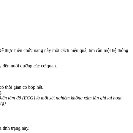
ể thực hiện chức năng này một cách hiệu quả, tim cần một hệ thống
y đến nuôi dưỡng các cơ quan.
ó thời gian co bóp hết.
).
iện tâm đồ (ECG) là một xét nghiệm không xâm lấn ghi lại hoạt
rg)
 tình trạng này.