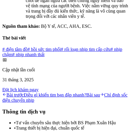
chốt để ngăn ngừa các biến chứng nguy hiểm và bảo
vệ tính mạng của người bệnh. Việc nắm vững quy trình
và trang bị đầy đủ kiến thức, kỹ năng là vô cùng quan
trọng đối với các nhân viên y tế.
Nguồn tham khảo:
Bộ Y tế, ACC, AHA, ESC.
Thẻ bài viết
#
điện tâm đồ
#
hồi sức tim phổi
#
rối loạn nhịp tim cấp cứu
#
nhịp
chậm
#
nhịp nhanh thất
📅
Cập nhật lần cuối
31 tháng 3, 2025
Đặt lịch khám ngay
Bài trước
Điều gì khiến tim bạn đập nhanh?
Bài sau
Chỉ định sốc
điện chuyển nhịp
Thông tin dịch vụ
•
Tư vấn chuyên sâu thực hiện bởi BS Phạm Xuân Hậu
•
Trang thiết bị hiện đại, chuẩn quốc tế