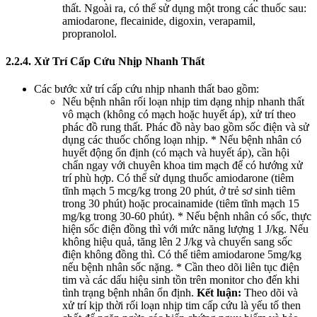
thất. Ngoài ra, có thể sử dụng một trong các thuốc sau:
amiodarone, flecainide, digoxin, verapamil,
propranolol.
2.2.4. Xử Trí Cấp Cứu Nhịp Nhanh Thất
Các bước xử trí cấp cứu nhịp nhanh thất bao gồm:
Nếu bệnh nhân rối loạn nhịp tim dạng nhịp nhanh thất
vô mạch (không có mạch hoặc huyết áp), xử trí theo
phác đồ rung thất. Phác đồ này bao gồm sốc điện và sử
dụng các thuốc chống loạn nhịp. * Nếu bệnh nhân có
huyết động ổn định (có mạch và huyết áp), cần hội
chẩn ngay với chuyên khoa tim mạch để có hướng xử
trí phù hợp. Có thể sử dụng thuốc amiodarone (tiêm
tĩnh mạch 5 mcg/kg trong 20 phút, ở trẻ sơ sinh tiêm
trong 30 phút) hoặc procainamide (tiêm tĩnh mạch 15
mg/kg trong 30-60 phút). * Nếu bệnh nhân có sốc, thực
hiện sốc điện đồng thì với mức năng lượng 1 J/kg. Nếu
không hiệu quả, tăng lên 2 J/kg và chuyển sang sốc
điện không đồng thì. Có thể tiêm amiodarone 5mg/kg
nếu bệnh nhân sốc nặng. * Cần theo dõi liên tục điện
tim và các dấu hiệu sinh tồn trên monitor cho đến khi
tình trạng bệnh nhân ổn định.
Kết luận:
Theo dõi và
xử trí kịp thời rối loạn nhịp tim cấp cứu là yếu tố then