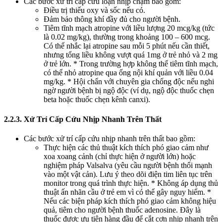
Các bước xử trí cấp cứu loạn nhịp chậm bao gồm:
Điều trị thiếu oxy và sốc nếu có.
Đảm bảo thông khí đầy đủ cho người bệnh.
Tiêm tĩnh mạch atropine với liều lượng 20 mcg/kg (tức
là 0.02 mg/kg), thường trong khoảng 100 – 600 mcg.
Có thể nhắc lại atropine sau mỗi 5 phút nếu cần thiết,
nhưng tổng liều không vượt quá 1mg ở trẻ nhỏ và 2 mg
ở trẻ lớn. * Trong trường hợp không thể tiêm tĩnh mạch,
có thể nhỏ atropine qua ống nội khí quản với liều 0.04
mg/kg. * Hội chẩn với chuyên gia chống độc nếu nghi
ngờ người bệnh bị ngộ độc (ví dụ, ngộ độc thuốc chẹn
beta hoặc thuốc chẹn kênh canxi).
2.2.3. Xử Trí Cấp Cứu Nhịp Nhanh Trên Thất
Các bước xử trí cấp cứu nhịp nhanh trên thất bao gồm:
Thực hiện các thủ thuật kích thích phó giao cảm như
xoa xoang cảnh (chỉ thực hiện ở người lớn) hoặc
nghiệm pháp Valsalva (yêu cầu người bệnh thổi mạnh
vào một vật cản). Lưu ý theo dõi điện tim liên tục trên
monitor trong quá trình thực hiện. * Không áp dụng thủ
thuật ấn nhãn cầu ở trẻ em vì có thể gây nguy hiểm. *
Nếu các biện pháp kích thích phó giao cảm không hiệu
quả, tiêm cho người bệnh thuốc adenosine. Đây là
thuốc được ưu tiên hàng đầu để cắt cơn nhịp nhanh trên