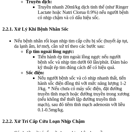
Truyền dịch:
Truyền nhanh 20ml/kg dịch tinh thể (như Ringer
Lactate hoặc Natri Clorua 0.9%) nếu người bệnh
có nhịp chậm và có dấu hiệu sốc.
2.2.1. Xử Lý Khi Bệnh Nhân Sốc
Nếu bệnh nhân rối loạn nhịp tim cấp cứu bị sốc (huyết áp tụt,
da lạnh ẩm, lơ mơ), cần xử trí theo các bước sau:
Ép tim ngoài lồng ngực:
Tiến hành ép tim ngoài lồng ngực nếu người
bệnh sốc và nhịp tim dưới 60 lần/phút. Đảm bảo
kỹ thuật ép tim đúng cách để có hiệu quả.
Sốc điện:
Nếu người bệnh sốc và có nhịp nhanh thất, tiến
hành sốc điện đồng thì với mức năng lượng 1-2
J/kg. * Nếu chưa có máy sốc điện, đặt đường
truyền tĩnh mạch hoặc đường truyền trong xương
(nếu không thể thiết lập đường truyền tĩnh
mạch), sau đó tiêm tĩnh mạch adenosin với liều
0.1-0.5mg/kg.
2.2.2. Xử Trí Cấp Cứu Loạn Nhịp Chậm