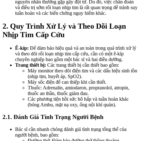
nguyên nhân thường gặp gây đột tử. Do đó, việc chẩn đoán
và điều trị sớm rối loạn nhịp tim là rất quan trọng để tránh suy
tuần hoàn và các biến chứng nguy hiểm khác.
2. Quy Trình Xử Lý và Theo Dõi Loạn
Nhịp Tim Cấp Cứu
Ê-kíp:
Để đảm bảo hiệu quả và an toàn trong quá trình xử lý
và theo dõi rối loạn nhịp tim cấp cứu, cần có một ê-kíp
chuyên nghiệp bao gồm một bác sĩ và hai điều dưỡng.
Trang thiết bị:
Các trang thiết bị cần thiết bao gồm:
Máy monitor theo dõi điện tim và các dấu hiệu sinh tồn
(nhịp tim, huyết áp, SpO2).
Máy sốc điện để can thiệp khi cần thiết.
Thuốc: Adrenalin, amiodaron, propranolol, atropin,
thuốc an thần, thuốc giảm đau.
Các phương tiện hồi sức hô hấp và tuần hoàn khác
(bóng Ambu, mặt nạ oxy, ống nội khí quản).
2.1. Đánh Giá Tình Trạng Người Bệnh
Bác sĩ cần nhanh chóng đánh giá tình trạng tổng thể của
người bệnh, bao gồm:
Đường thở: Đảm bảo đường thở thông thoáng.