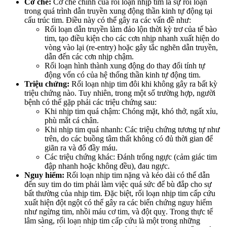
Cơ chế:
Cơ chế chính của rối loạn nhịp tim là sự rối loạn
trong quá trình dẫn truyền xung động thần kinh tự động tại
cấu trúc tim. Điều này có thể gây ra các vấn đề như:
Rối loạn dẫn truyền làm đảo lộn thời kỳ trơ của tế bào
tim, tạo điều kiện cho các cơn nhịp nhanh xuất hiện do
vòng vào lại (re-entry) hoặc gây tắc nghẽn dẫn truyền,
dẫn đến các cơn nhịp chậm.
Rối loạn hình thành xung động do thay đổi tính tự
động vốn có của hệ thống thần kinh tự động tim.
Triệu chứng:
Rối loạn nhịp tim đôi khi không gây ra bất kỳ
triệu chứng nào. Tuy nhiên, trong một số trường hợp, người
bệnh có thể gặp phải các triệu chứng sau:
Khi nhịp tim quá chậm: Chóng mặt, khó thở, ngất xỉu,
phù mắt cá chân.
Khi nhịp tim quá nhanh: Các triệu chứng tương tự như
trên, do các buồng tâm thất không có đủ thời gian để
giãn ra và đổ đầy máu.
Các triệu chứng khác: Đánh trống ngực (cảm giác tim
đập nhanh hoặc không đều), đau ngực.
Nguy hiểm:
Rối loạn nhịp tim nặng và kéo dài có thể dẫn
đến suy tim do tim phải làm việc quá sức để bù đắp cho sự
bất thường của nhịp tim. Đặc biệt, rối loạn nhịp tim cấp cứu
xuất hiện đột ngột có thể gây ra các biến chứng nguy hiểm
như ngừng tim, nhồi máu cơ tim, và đột quỵ. Trong thực tế
lâm sàng, rối loạn nhịp tim cấp cứu là một trong những