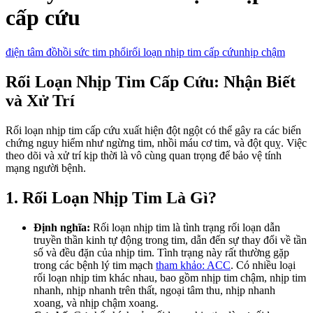
cấp cứu
điện tâm đồ
hồi sức tim phổi
rối loạn nhịp tim cấp cứu
nhịp chậm
Rối Loạn Nhịp Tim Cấp Cứu: Nhận Biết
và Xử Trí
Rối loạn nhịp tim cấp cứu xuất hiện đột ngột có thể gây ra các biến
chứng nguy hiểm như ngừng tim, nhồi máu cơ tim, và đột quỵ. Việc
theo dõi và xử trí kịp thời là vô cùng quan trọng để bảo vệ tính
mạng người bệnh.
1. Rối Loạn Nhịp Tim Là Gì?
Định nghĩa:
Rối loạn nhịp tim là tình trạng rối loạn dẫn
truyền thần kinh tự động trong tim, dẫn đến sự thay đổi về tần
số và đều đặn của nhịp tim. Tình trạng này rất thường gặp
trong các bệnh lý tim mạch
tham khảo: ACC
. Có nhiều loại
rối loạn nhịp tim khác nhau, bao gồm nhịp tim chậm, nhịp tim
nhanh, nhịp nhanh trên thất, ngoại tâm thu, nhịp nhanh
xoang, và nhịp chậm xoang.