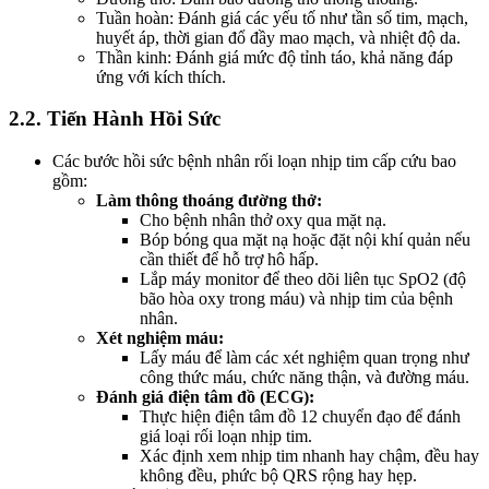
Tuần hoàn: Đánh giá các yếu tố như tần số tim, mạch,
huyết áp, thời gian đổ đầy mao mạch, và nhiệt độ da.
Thần kinh: Đánh giá mức độ tỉnh táo, khả năng đáp
ứng với kích thích.
2.2. Tiến Hành Hồi Sức
Các bước hồi sức bệnh nhân rối loạn nhịp tim cấp cứu bao
gồm:
Làm thông thoáng đường thở:
Cho bệnh nhân thở oxy qua mặt nạ.
Bóp bóng qua mặt nạ hoặc đặt nội khí quản nếu
cần thiết để hỗ trợ hô hấp.
Lắp máy monitor để theo dõi liên tục SpO2 (độ
bão hòa oxy trong máu) và nhịp tim của bệnh
nhân.
Xét nghiệm máu:
Lấy máu để làm các xét nghiệm quan trọng như
công thức máu, chức năng thận, và đường máu.
Đánh giá điện tâm đồ (ECG):
Thực hiện điện tâm đồ 12 chuyển đạo để đánh
giá loại rối loạn nhịp tim.
Xác định xem nhịp tim nhanh hay chậm, đều hay
không đều, phức bộ QRS rộng hay hẹp.