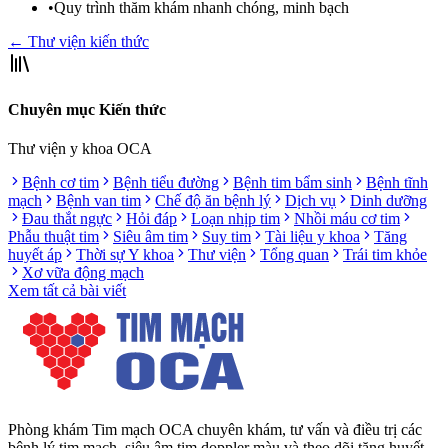
•
Quy trình thăm khám nhanh chóng, minh bạch
← Thư viện kiến thức
Chuyên mục Kiến thức
Thư viện y khoa OCA
Bệnh cơ tim
Bệnh tiểu đường
Bệnh tim bẩm sinh
Bệnh tĩnh
mạch
Bệnh van tim
Chế độ ăn bệnh lý
Dịch vụ
Dinh dưỡng
Đau thắt ngực
Hỏi đáp
Loạn nhịp tim
Nhồi máu cơ tim
Phẫu thuật tim
Siêu âm tim
Suy tim
Tài liệu y khoa
Tăng
huyết áp
Thời sự Y khoa
Thư viện
Tổng quan
Trái tim khỏe
Xơ vữa động mạch
Xem tất cả bài viết
Phòng khám Tim mạch OCA chuyên khám, tư vấn và điều trị các
bệnh lý tim mạch, siêu âm tim doppler màu và theo dõi tăng huyết