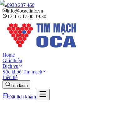
0938 237 460
info@ocaclinic.vn
T2-T7: 17:00-19:30
Home
Giới thiệu
Dịch vụ
Sức khoẻ Tim mạch
Liên hệ
Tìm kiếm
Đặt lịch khám