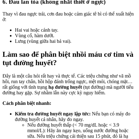
6. Đau lan tỏa (không nhất thiết ở ngực)
Thay vì đau ngực trái, cơn đau hoặc cảm giác tê bì có thể xuất hiện
ở:
Hai vai hoặc cánh tay.
Vùng cổ, hàm dưới.
Lưng (vùng giữa hai bả vai).
Làm sao để phân biệt nhồi máu cơ tim và
tụt đường huyết?
Đây là một câu hỏi rất hay và thực tế. Các triệu chứng như vã mồ
hôi, run tay chân, hồi hộp đánh trống ngực, mệt mỏi, chóng mặt…
rất giống với tình trạng
hạ đường huyết
(tụt đường) mà người tiểu
đường hay gặp. Sự nhầm lẫn này cực kỳ nguy hiểm.
Cách phân biệt nhanh:
Kiểm tra đường huyết ngay lập tức:
Nếu bạn có máy đo
đường huyết cá nhân, hãy đo ngay.
Nếu đường huyết thấp (< 70 mg/dL hoặc < 3.9
mmol/L): Hãy ăn ngay kẹo, uống nước đường hoặc
sữa. Nếu triệu chứng cải thiện sau 15 phút, đó là hạ