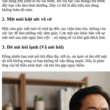
vận động nhẹ (như đi bộ vài bước, leo vài bậc cầu thang) mà trước
đây bạn vẫn làm bình thường. Đây có thể là dấu hiệu tim đang
không bơm đủ máu.
2. Mệt mỏi kiệt sức vô cớ
Một cảm giác mệt mỏi rũ rượi ập đến, tay chân bủn rủn, không còn
sức lực để làm những việc đơn giản. Cơn mệt này khác hẳn với sự
mệt mỏi sau một ngày làm việc – nó nặng nề và khó giải thích hơn.
3. Đổ mồ hôi lạnh (Vã mồ hôi)
Bỗng nhiên bạn toát mồ hôi đầm đìa, ướt áo, da lạnh và ẩm ướt mặc
dù trời không nóng và bạn không hề vận động mạnh. Đây là phản
ứng của hệ thần kinh thực vật khi tim gặp nguy hiểm.