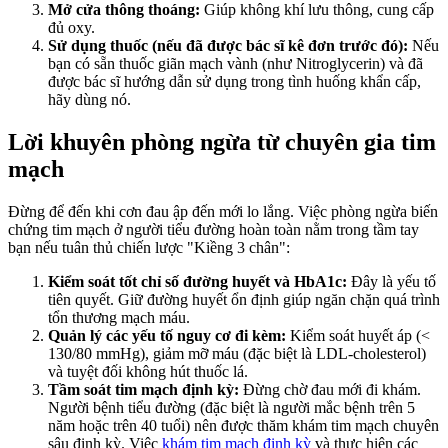
Mở cửa thông thoáng:
Giúp không khí lưu thông, cung cấp
đủ oxy.
Sử dụng thuốc (nếu đã được bác sĩ kê đơn trước đó):
Nếu
bạn có sẵn thuốc giãn mạch vành (như Nitroglycerin) và đã
được bác sĩ hướng dẫn sử dụng trong tình huống khẩn cấp,
hãy dùng nó.
Lời khuyên phòng ngừa từ chuyên gia tim
mạch
Đừng để đến khi cơn đau ập đến mới lo lắng. Việc phòng ngừa biến
chứng tim mạch ở người tiểu đường hoàn toàn nằm trong tầm tay
bạn nếu tuân thủ chiến lược "Kiềng 3 chân":
Kiểm soát tốt chỉ số đường huyết và HbA1c:
Đây là yếu tố
tiên quyết. Giữ đường huyết ổn định giúp ngăn chặn quá trình
tổn thương mạch máu.
Quản lý các yếu tố nguy cơ đi kèm:
Kiểm soát huyết áp (<
130/80 mmHg), giảm mỡ máu (đặc biệt là LDL-cholesterol)
và tuyệt đối không hút thuốc lá.
Tầm soát tim mạch định kỳ:
Đừng chờ đau mới đi khám.
Người bệnh tiểu đường (đặc biệt là người mắc bệnh trên 5
năm hoặc trên 40 tuổi) nên được thăm khám tim mạch chuyên
sâu định kỳ. Việc
khám tim mạch định kỳ
và thực hiện các