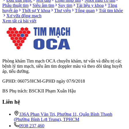
Đau thắt ngực
Hỏi đáp
Loạn nhịp tim
Nhồi máu cơ tim
Phẫu thuật tim
Siêu âm tim
Suy tim
Tài liệu y khoa
Tăng
huyết áp
Thời sự Y khoa
Thư viện
Tổng quan
Trái tim khỏe
Xơ vữa động mạch
Xem tất cả bài viết
Phòng khám Tim mạch OCA chuyên khám, tư vấn và điều trị các
bệnh lý tim mạch, siêu âm tim doppler màu và theo dõi tăng huyết
áp, tiểu đường.
GPHĐ: 06075/HCM-GPHĐ ngày 07/9/2018
BS Phụ trách: BSCKII Phạm Xuân Hậu
Liên hệ
336A Phan Văn Trị, Phường 11, Quận Bình Thạnh
(Phường Bình Lợi Trung), TPHCM
0938 237 460