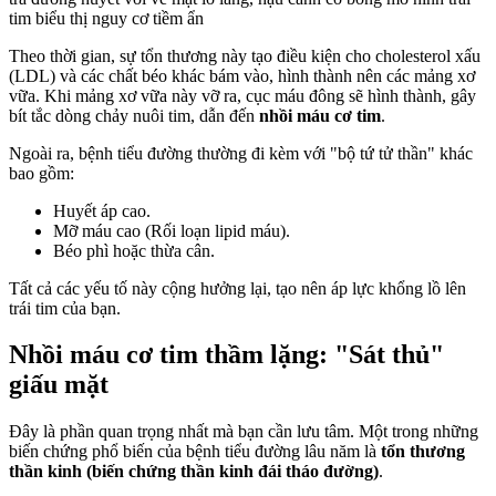
Theo thời gian, sự tổn thương này tạo điều kiện cho cholesterol xấu
(LDL) và các chất béo khác bám vào, hình thành nên các mảng xơ
vữa. Khi mảng xơ vữa này vỡ ra, cục máu đông sẽ hình thành, gây
bít tắc dòng chảy nuôi tim, dẫn đến
nhồi máu cơ tim
.
Ngoài ra, bệnh tiểu đường thường đi kèm với "bộ tứ tử thần" khác
bao gồm:
Huyết áp cao.
Mỡ máu cao (Rối loạn lipid máu).
Béo phì hoặc thừa cân.
Tất cả các yếu tố này cộng hưởng lại, tạo nên áp lực khổng lồ lên
trái tim của bạn.
Nhồi máu cơ tim thầm lặng: "Sát thủ"
giấu mặt
Đây là phần quan trọng nhất mà bạn cần lưu tâm. Một trong những
biến chứng phổ biến của bệnh tiểu đường lâu năm là
tổn thương
thần kinh (biến chứng thần kinh đái tháo đường)
.