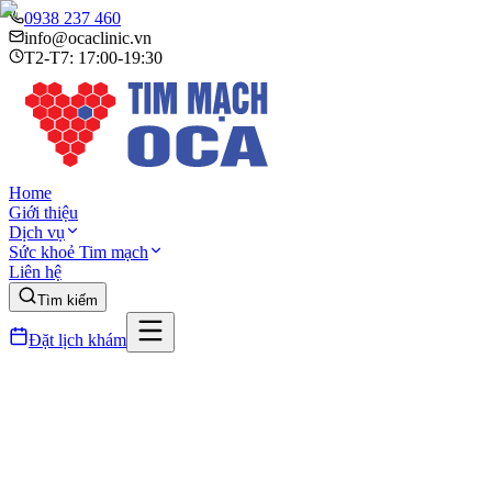
0938 237 460
info@ocaclinic.vn
T2-T7: 17:00-19:30
Home
Giới thiệu
Dịch vụ
Sức khoẻ Tim mạch
Liên hệ
Tìm kiếm
Đặt lịch khám