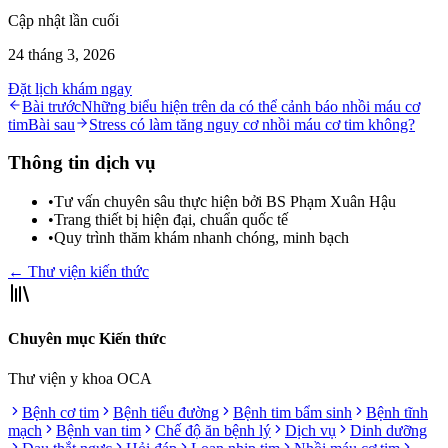
Cập nhật lần cuối
24 tháng 3, 2026
Đặt lịch khám ngay
Bài trước
Những biểu hiện trên da có thể cảnh báo nhồi máu cơ
tim
Bài sau
Stress có làm tăng nguy cơ nhồi máu cơ tim không?
Thông tin dịch vụ
•
Tư vấn chuyên sâu thực hiện bởi BS Phạm Xuân Hậu
•
Trang thiết bị hiện đại, chuẩn quốc tế
•
Quy trình thăm khám nhanh chóng, minh bạch
← Thư viện kiến thức
Chuyên mục Kiến thức
Thư viện y khoa OCA
Bệnh cơ tim
Bệnh tiểu đường
Bệnh tim bẩm sinh
Bệnh tĩnh
mạch
Bệnh van tim
Chế độ ăn bệnh lý
Dịch vụ
Dinh dưỡng