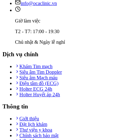
info@ocaclinic.vn
Giờ làm việc
T2 - T7: 17:00 - 19:30
Chủ nhật & Ngày lễ nghỉ
Dịch vụ chính
Khám Tim mạch
Siêu âm Tim Doppler
Siêu âm Mạch máu
Điện tâm đồ (ECG)
Holter ECG 24h
Holter Huyết áp 24h
Thông tin
Giới thiệu
Đặt lịch khám
Thư viện y khoa
Chính sách bảo mật