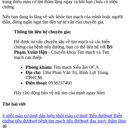
trạng thiếu máu cơ tim thầm lặng ngay cả khi bạn chưa có triệu
chứng.
Nếu bạn đang lo lắng về sức khỏe tim mạch của mình hoặc người
thân, đừng ngần ngại tìm đến sự tư vấn của chuyên gia.
Thông tin liên hệ chuyên gia:
Để được tư vấn chuyên sâu về tim mạch và các biến
chứng của bệnh tiểu đường, bạn có thể liên hệ với
BS
Phạm Xuân Hậu
- Chuyên khoa Tim mạch và Tim
mạch can thiệp.
Phòng khám:
Tim mạch Siêu âm OCA
Địa chỉ:
336a Phan Văn Trị, Bình Lợi Trung,
TPHCM.
Điện thoại:
0938237460
Hãy chủ động bảo vệ trái tim của mình ngay hôm
Thẻ bài viết
#
nhồi máu cơ tim
#
dấu hiệu nhồi máu cơ tim
#
Tiểu đường
#
Biến
chứng tiểu đường
#
bệnh tim mạch tiểu đường
#
đau ngực thầm lặng
📅