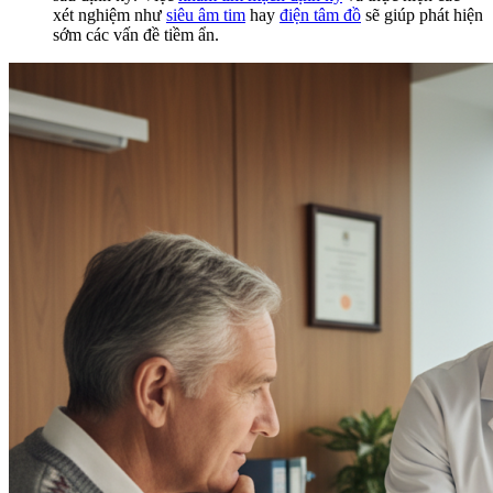
xét nghiệm như
siêu âm tim
hay
điện tâm đồ
sẽ giúp phát hiện
sớm các vấn đề tiềm ẩn.