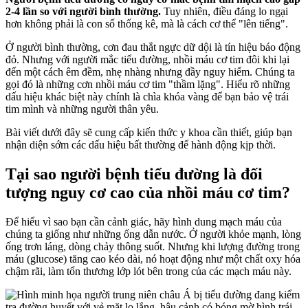
2-4 lần so với người bình thường.
Tuy nhiên, điều đáng lo ngại
hơn không phải là con số thống kê, mà là cách cơ thể "lên tiếng".
Ở người bình thường, cơn đau thắt ngực dữ dội là tín hiệu báo động
đỏ. Nhưng với người mắc tiểu đường, nhồi máu cơ tim đôi khi lại
đến một cách êm đềm, nhẹ nhàng nhưng đầy nguy hiểm. Chúng ta
gọi đó là những cơn nhồi máu cơ tim "thầm lặng". Hiểu rõ những
dấu hiệu khác biệt này chính là chìa khóa vàng để bạn bảo vệ trái
tim mình và những người thân yêu.
Bài viết dưới đây sẽ cung cấp kiến thức y khoa cần thiết, giúp bạn
nhận diện sớm các dấu hiệu bất thường để hành động kịp thời.
Tại sao người bệnh tiểu đường là đối
tượng nguy cơ cao của nhồi máu cơ tim?
Để hiểu vì sao bạn cần cảnh giác, hãy hình dung mạch máu của
chúng ta giống như những ống dẫn nước. Ở người khỏe mạnh, lòng
ống trơn láng, dòng chảy thông suốt. Nhưng khi lượng đường trong
máu (glucose) tăng cao kéo dài, nó hoạt động như một chất oxy hóa
chậm rãi, làm tổn thương lớp lót bên trong của các mạch máu này.