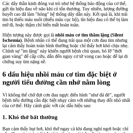
Các dây thần kinh đóng vai trò như hệ thống báo động của cơ thể,
gửi tín hiệu đau về não khi có tổn thương. Tuy nhiên, lượng đường
huyết cao đã làm "hỏng" hệ thống dây dẫn này. Kết quả là, khi trái
tim bị thiếu máu nuôi (thiếu máu cục bộ), tín hiệu đau có thể bị làm
mờ đi, hoặc thậm chí biến mất hoàn toàn.
Hiện tượng này được gọi là
nhồi máu cơ tim thầm lặng (Silent
Ischemia)
. Bệnh nhân có thể đang trải qua một cơn đau tim nhưng
lại cảm thấy hoàn toàn bình thường hoặc chỉ thấy hơi khó chịu nhẹ.
Chính sự "im lặng" này khiến người bệnh chủ quan, bỏ lỡ "thời
gian vàng" để cấp cứu, dẫn đến nguy cơ tử vong cao hoặc để lại di
chứng suy tim nặng nề.
6 dấu hiệu nhồi máu cơ tim đặc biệt ở
người tiểu đường cần nhớ nằm lòng
Vì không thể chờ đợi cơn đau ngực điển hình "như đá đè", người
bệnh tiểu đường cần đặc biệt nhạy cảm với những thay đổi nhỏ nhất
của cơ thể. Hãy cảnh giác với các dấu hiệu sau:
1. Khó thở bất thường
Bạn cảm thấy hụt hơi, khó thở ngay cả khi đang nghỉ ngơi hoặc chỉ