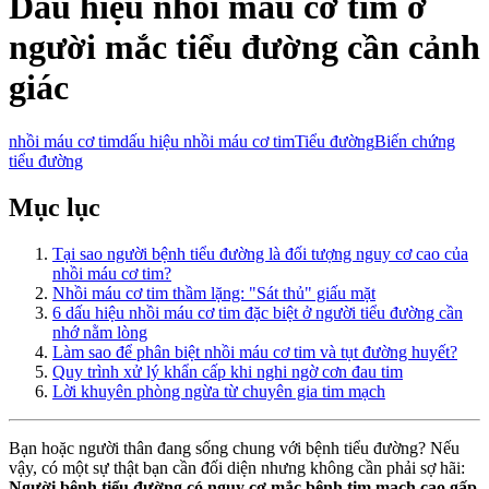
Dấu hiệu nhồi máu cơ tim ở
người mắc tiểu đường cần cảnh
giác
nhồi máu cơ tim
dấu hiệu nhồi máu cơ tim
Tiểu đường
Biến chứng
tiểu đường
Mục lục
Tại sao người bệnh tiểu đường là đối tượng nguy cơ cao của
nhồi máu cơ tim?
Nhồi máu cơ tim thầm lặng: "Sát thủ" giấu mặt
6 dấu hiệu nhồi máu cơ tim đặc biệt ở người tiểu đường cần
nhớ nằm lòng
Làm sao để phân biệt nhồi máu cơ tim và tụt đường huyết?
Quy trình xử lý khẩn cấp khi nghi ngờ cơn đau tim
Lời khuyên phòng ngừa từ chuyên gia tim mạch
Bạn hoặc người thân đang sống chung với bệnh tiểu đường? Nếu
vậy, có một sự thật bạn cần đối diện nhưng không cần phải sợ hãi:
Người bệnh tiểu đường có nguy cơ mắc bệnh tim mạch cao gấp