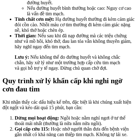
đường huyết.
Nếu đường huyết bình thường hoặc cao: Nguy cơ cao
là vấn đề tim mạch.
Tính chất cơn mệt:
Hạ đường huyết thường đi kèm cảm giác
đói cồn cào. Nhồi máu cơ tim thường đi kèm cảm giác nặng
nề, khó thở hoặc chèn ép.
Thời gian:
Nếu sau khi đã nạp đường mà các triệu chứng
như vã mồ hôi, khó thở, đau lan tỏa vẫn không thuyên giảm,
hãy nghĩ ngay đến tim mạch.
Lưu ý:
Nếu không thể đo đường huyết và không chắc
chắn, hãy xử lý như một trường hợp cấp cứu tim mạch
và gọi hỗ trợ y tế ngay. Đừng chủ quan chờ đợi.
Quy trình xử lý khẩn cấp khi nghi ngờ
cơn đau tim
Khi nhận thấy các dấu hiệu kể trên, đặc biệt là khi chúng xuất hiện
đột ngột và kéo dài quá 15 phút, bạn cần:
Dừng mọi hoạt động:
Ngồi hoặc nằm nghỉ ngơi ở tư thế
thoải mái nhất (thường là nửa nằm nửa ngồi).
Gọi cấp cứu 115:
Hoặc nhờ người thân đưa đến bệnh viện
gần nhất có khả năng can thiệp tim mạch. Không tự lái xe.