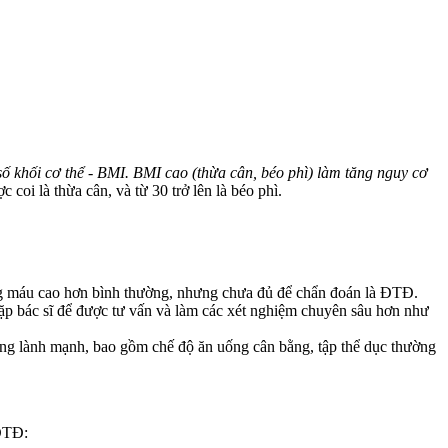
 số khối cơ thể - BMI. BMI cao (thừa cân, béo phì) làm tăng nguy cơ
coi là thừa cân, và từ 30 trở lên là béo phì.
g máu cao hơn bình thường, nhưng chưa đủ để chẩn đoán là ĐTĐ.
gặp bác sĩ để được tư vấn và làm các xét nghiệm chuyên sâu hơn như
sống lành mạnh, bao gồm chế độ ăn uống cân bằng, tập thể dục thường
 ĐTĐ: