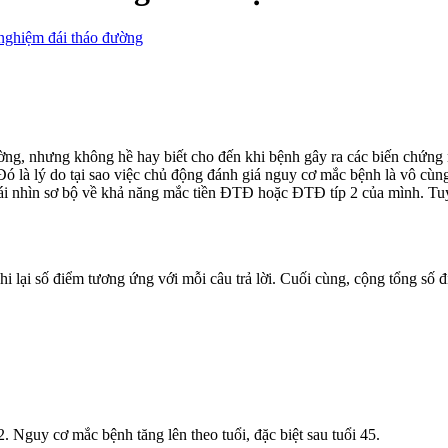
 nghiệm đái tháo đường
ờng, nhưng không hề hay biết cho đến khi bệnh gây ra các biến chứng
là lý do tại sao việc chủ động đánh giá nguy cơ mắc bệnh là vô cùng 
ái nhìn sơ bộ về khả năng mắc tiền ĐTĐ hoặc ĐTĐ típ 2 của mình. Tuy
hi lại số điểm tương ứng với mỗi câu trả lời. Cuối cùng, cộng tổng số đ
. Nguy cơ mắc bệnh tăng lên theo tuổi, đặc biệt sau tuổi 45.