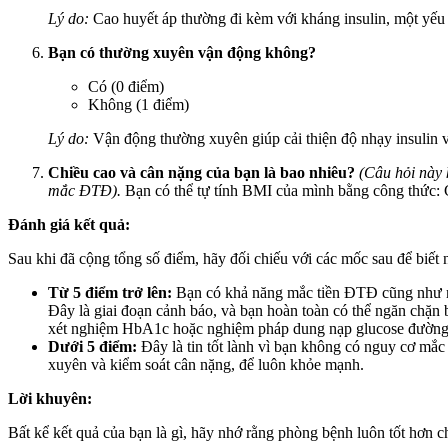
Lý do:
Cao huyết áp thường đi kèm với kháng insulin, một yếu t
Bạn có thường xuyên vận động không?
Có (0 điểm)
Không (1 điểm)
Lý do:
Vận động thường xuyên giúp cải thiện độ nhạy insulin
Chiều cao và cân nặng của bạn là bao nhiêu?
(Câu hỏi này 
mắc ĐTĐ).
Bạn có thể tự tính BMI của mình bằng công thức: Cân
Đánh giá kết quả:
Sau khi đã cộng tổng số điểm, hãy đối chiếu với các mốc sau để biết 
Từ 5 điểm trở lên:
Bạn có khả năng mắc tiền ĐTĐ cũng như n
Đây là giai đoạn cảnh báo, và bạn hoàn toàn có thể ngăn chặn 
xét nghiệm HbA1c hoặc nghiệm pháp dung nạp glucose đườn
Dưới 5 điểm:
Đây là tin tốt lành vì bạn không có nguy cơ mắc
xuyên và kiểm soát cân nặng, để luôn khỏe mạnh.
Lời khuyên:
Bất kể kết quả của bạn là gì, hãy nhớ rằng phòng bệnh luôn tốt hơn