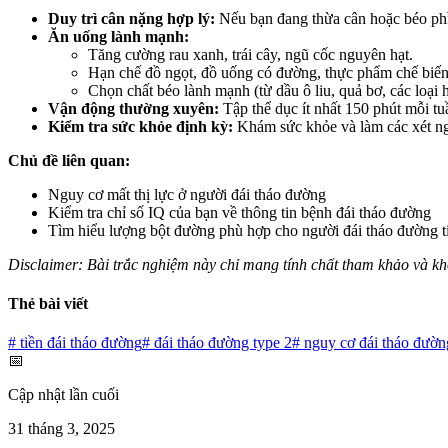
Duy trì cân nặng hợp lý:
Nếu bạn đang thừa cân hoặc béo phì,
Ăn uống lành mạnh:
Tăng cường rau xanh, trái cây, ngũ cốc nguyên hạt.
Hạn chế đồ ngọt, đồ uống có đường, thực phẩm chế biến
Chọn chất béo lành mạnh (từ dầu ô liu, quả bơ, các loại h
Vận động thường xuyên:
Tập thể dục ít nhất 150 phút mỗi tuầ
Kiểm tra sức khỏe định kỳ:
Khám sức khỏe và làm các xét ngh
Chủ đề liên quan:
Nguy cơ mất thị lực ở người đái tháo đường
Kiểm tra chỉ số IQ của bạn về thông tin bệnh đái tháo đường
Tìm hiểu lượng bột đường phù hợp cho người đái tháo đường t
Disclaimer: Bài trắc nghiệm này chỉ mang tính chất tham khảo và kh
Thẻ bài viết
#
tiền đái tháo đường
#
đái tháo đường type 2
#
nguy cơ đái tháo đườn
📅
Cập nhật lần cuối
31 tháng 3, 2025