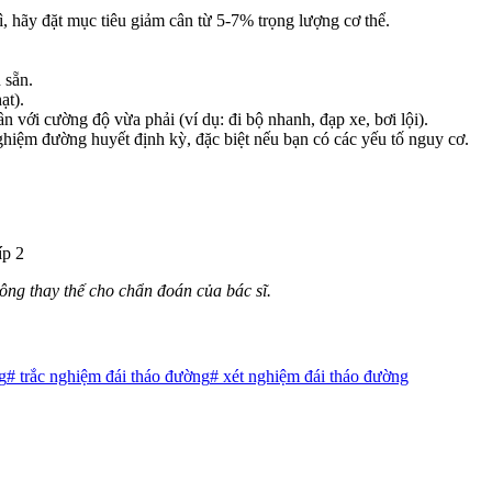
 hãy đặt mục tiêu giảm cân từ 5-7% trọng lượng cơ thể.
 sẵn.
ạt).
n với cường độ vừa phải (ví dụ: đi bộ nhanh, đạp xe, bơi lội).
iệm đường huyết định kỳ, đặc biệt nếu bạn có các yếu tố nguy cơ.
íp 2
ông thay thế cho chẩn đoán của bác sĩ.
g
#
trắc nghiệm đái tháo đường
#
xét nghiệm đái tháo đường