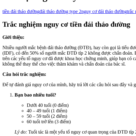
tiền đái tháo đường
đái tháo đường type 2
nguy cơ đái tháo đường
trắc
Trắc nghiệm nguy cơ tiền đái tháo đường
Giới thiệu:
Nhiều người mắc bệnh đái tháo đường (ĐTĐ), hay còn gọi là tiểu đư
(IDF), có đến 50% số người mắc ĐTĐ típ 2 không được chẩn đoán. Đó 
trên các yếu tố nguy cơ đã được khoa học chứng minh, giúp bạn có c
không thể thay thế cho việc thăm khám và chẩn đoán của bác sĩ.
Câu hỏi trắc nghiệm:
Để tự đánh giá nguy cơ của mình, hãy trả lời các câu hỏi sau đây và g
Bạn bao nhiêu tuổi?
Dưới 40 tuổi (0 điểm)
40 – 49 tuổi (1 điểm)
50 – 59 tuổi (2 điểm)
60 tuổi trở lên (3 điểm)
Lý do:
Tuổi tác là một yếu tố nguy cơ quan trọng của ĐTĐ típ 2