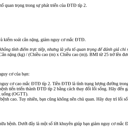
ố quan trọng trong sự phát triển của ĐTĐ típ 2.
 và kiểm soát cân nặng, giảm nguy cơ mắc ĐTĐ.
không tính điểm trực tiếp, nhưng là yếu tố quan trọng để đánh giá chỉ
 nặng (kg) / (Chiều cao (m) x Chiều cao (m)). BMI từ 25 trở lên được 
nguy cơ của bạn:
guy cơ cao mắc ĐTĐ típ 2. Tiền ĐTĐ là tình trạng lượng đường tron
bệnh tiến triển thành ĐTĐ típ 2 bằng cách thay đổi lối sống. Hãy đến 
g uống (OGTT).
 bệnh cao. Tuy nhiên, bạn cũng không nên chủ quan. Hãy duy trì lối 
 chữa bệnh. Dưới đây là một số lời khuyên giúp bạn giảm nguy cơ mắc