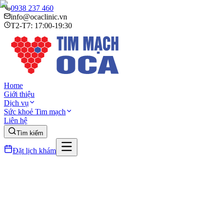
0938 237 460
info@ocaclinic.vn
T2-T7: 17:00-19:30
Home
Giới thiệu
Dịch vụ
Sức khoẻ Tim mạch
Liên hệ
Tìm kiếm
Đặt lịch khám