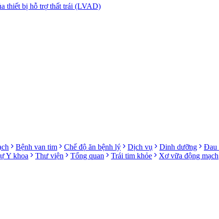
 thiết bị hỗ trợ thất trái (LVAD)
ạch
Bệnh van tim
Chế độ ăn bệnh lý
Dịch vụ
Dinh dưỡng
Đau 
sự Y khoa
Thư viện
Tổng quan
Trái tim khỏe
Xơ vữa động mạch