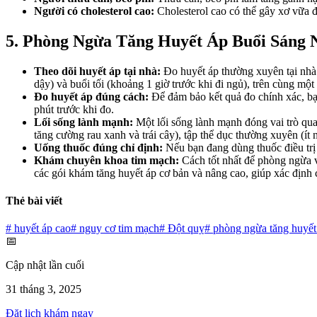
Người có cholesterol cao:
Cholesterol cao có thể gây xơ vữa 
5. Phòng Ngừa Tăng Huyết Áp Buổi Sáng
Theo dõi huyết áp tại nhà:
Đo huyết áp thường xuyên tại nhà 
dậy) và buổi tối (khoảng 1 giờ trước khi đi ngủ), trên cùng một
Đo huyết áp đúng cách:
Để đảm bảo kết quả đo chính xác, bạn 
phút trước khi đo.
Lối sống lành mạnh:
Một lối sống lành mạnh đóng vai trò qua
tăng cường rau xanh và trái cây), tập thể dục thường xuyên (ít 
Uống thuốc đúng chỉ định:
Nếu bạn đang dùng thuốc điều trị 
Khám chuyên khoa tim mạch:
Cách tốt nhất để phòng ngừa v
các gói khám tăng huyết áp cơ bản và nâng cao, giúp xác định 
Thẻ bài viết
#
huyết áp cao
#
nguy cơ tim mạch
#
Đột quỵ
#
phòng ngừa tăng huyết
📅
Cập nhật lần cuối
31 tháng 3, 2025
Đặt lịch khám ngay