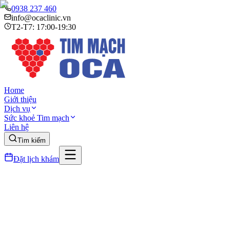
0938 237 460
info@ocaclinic.vn
T2-T7: 17:00-19:30
Home
Giới thiệu
Dịch vụ
Sức khoẻ Tim mạch
Liên hệ
Tìm kiếm
Đặt lịch khám