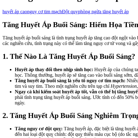
huyết áp cao
nguy cơ tim mạch
Đột quỵ
phòng ngừa tăng huyết áp
Tăng Huyết Áp Buổi Sáng: Hiểm Họa Tiề
Tăng huyết áp buổi sáng là tình trạng huyết áp tăng cao đột ngột vào
các nghiên cứu, tình trạng này có thể làm tăng nguy cơ tử vong và g
1. Thế Nào Là Tăng Huyết Áp Buổi Sáng?
Huyết áp thay đổi theo nhịp sinh học:
Huyết áp của chúng ta 
học. Thông thường, huyết áp sẽ tăng cao vào buổi sáng sớm, đâ
Tăng huyết áp buổi sáng là yếu tố nguy cơ tim mạch:
Nhiều 
tim và suy tim. Theo một nghiên cứu trên tạp chí
Hypertension
Ngay cả khi kiểm soát huyết áp tốt, vẫn có thể bị tăng huyế
phải tình trạng tăng huyết áp buổi sáng. Ước tính có đến 50% 
ngày.
2. Tăng Huyết Áp Buổi Sáng Nghiêm Trọn
Tăng nguy cơ đột quỵ:
Tăng huyết áp, đặc biệt là tăng huyết
đến hai loại đột quỵ chính: đột quỵ thiếu máu cục bộ (do tắ