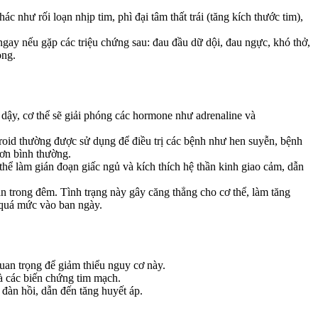
 như rối loạn nhịp tim, phì đại tâm thất trái (tăng kích thước tim),
gay nếu gặp các triệu chứng sau: đau đầu dữ dội, đau ngực, khó thở,
ọng.
 dậy, cơ thể sẽ giải phóng các hormone như adrenaline và
Steroid thường được sử dụng để điều trị các bệnh như hen suyễn, bệnh
hơn bình thường.
thể làm gián đoạn giấc ngủ và kích thích hệ thần kinh giao cảm, dẫn
n trong đêm. Tình trạng này gây căng thẳng cho cơ thể, làm tăng
 quá mức vào ban ngày.
uan trọng để giảm thiểu nguy cơ này.
à các biến chứng tim mạch.
đàn hồi, dẫn đến tăng huyết áp.