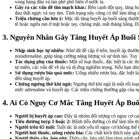
vong hàng đầu và tàn phế phổ biến ở nước ta.
Gây ra các vấn đề tim mạch khác:
Bên cạnh đột quỵ, tăng huy
đau thắt ngực và suy tim. Tình trạng này cũng có thể làm tăn
Triệu chứng cần lưu ý:
Mặc dù tăng huyết áp buổi sáng thườn
tê hoặc ngứa ran ở mặt hoặc tay, chóng mặt, mất thăng bằng. Đ
3. Nguyên Nhân Gây Tăng Huyết Áp Buổi 
Nhịp sinh học tự nhiên:
Như đã đề cập ở trên, huyết áp thường
noradrenaline, giúp tăng cường năng lượng và sự tỉnh táo. Tuy
Tác dụng phụ của thuốc:
Một số loại thuốc, đặc biệt là các t
tự miễn, các vấn đề về da và dị ứng nghiêm trọng. Nếu bạn dùn
Sử dụng rượu bia quá mức:
Uống nhiều rượu bia, đặc biệt là
đến tăng huyết áp.
Chứng ngưng thở khi ngủ:
Ngưng thở khi ngủ là một rối loạn
mức adrenaline và huyết áp. Các triệu chứng thường gặp của 
4. Ai Có Nguy Cơ Mắc Tăng Huyết Áp Buổ
Người bị huyết áp cao:
Đây là nhóm đối tượng có nguy cơ cao 
Tiểu đường tuýp 1 hoặc 2:
Bệnh tiểu đường có thể làm tổn th
Người trên 65 tuổi:
Tuổi tác là một yếu tố nguy cơ không thể 
Người hút thuốc, uống rượu bia:
Các chất kích thích này gây
Người thừa cân, béo phì:
Thừa cân, béo phì làm tăng gánh nặ