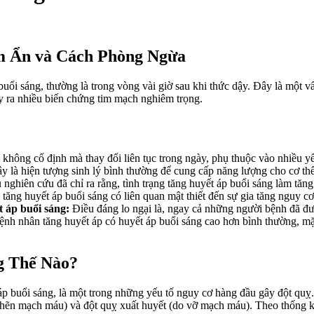
m Ẩn và Cách Phòng Ngừa
 buổi sáng, thường là trong vòng vài giờ sau khi thức dậy. Đây là một
ây ra nhiều biến chứng tim mạch nghiêm trọng.
không cố định mà thay đổi liên tục trong ngày, phụ thuộc vào nhiều yếu
y là hiện tượng sinh lý bình thường để cung cấp năng lượng cho cơ th
nghiên cứu đã chỉ ra rằng, tình trạng tăng huyết áp buổi sáng làm tă
, tăng huyết áp buổi sáng có liên quan mật thiết đến sự gia tăng nguy cơ
t áp buổi sáng:
Điều đáng lo ngại là, ngay cả những người bệnh đã đượ
bệnh nhân tăng huyết áp có huyết áp buổi sáng cao hơn bình thường, mặ
g Thế Nào?
 áp buổi sáng, là một trong những yếu tố nguy cơ hàng đầu gây đột qu
c nghẽn mạch máu) và đột quỵ xuất huyết (do vỡ mạch máu). Theo thốn