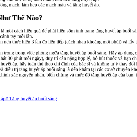
động mạch, làm hẹp các mạch máu và tăng huyết áp.
 Như Thế Nào?
là một cách hiệu quả để phát hiện sớm tình trạng tăng huyết áp buổi s
 cánh tay mỗi lần.
nên thực hiện 3 lần đo liên tiếp (cách nhau khoảng một phút) và lấy t
n trọng trong việc phòng ngừa tăng huyết áp buổi sáng. Hãy áp dụng c
nhất 30 phút mỗi ngày), duy trì cân nặng hợp lý, bỏ hút thuốc và hạn ch
huyết áp, hãy tuân thủ theo chỉ định của bác sĩ và không tự ý thay đổi
à điều trị tăng huyết áp buổi sáng là đến khám tại các cơ sở chuyên
chính xác nguyên nhân, biến chứng và mức độ tăng huyết áp của bạn, t
 áp
#
Tăng huyết áp buổi sáng