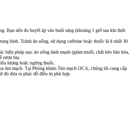
áng. Bạn nên đo huyết áp vào buổi sáng (khoảng 1 giờ sau khi thức
rung bình. Tránh ăn uống, sử dụng caffeine hoặc thuốc lá ít nhất 30
ác biện pháp sau: ăn uống lành mạnh (giảm muối, chất béo bão hòa,
ế rượu bia.
 liều lượng hoặc ngừng thuốc.
 khoa tim mạch. Tại Phòng khám Tim mạch OCA, chúng tôi cung cấp
ừ đó đưa ra phác đồ điều trị phù hợp.