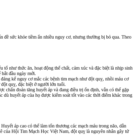
 vấn đề sức khỏe tiềm ẩn nhiều nguy cơ, nhưng thường bị bỏ qua. Theo
 tố như thức ăn, hoạt động thể chất, cảm xúc và đặc biệt là nhịp sinh
ể bắt đầu ngày mới.
ng đáng kể nguy cơ mắc các bệnh tim mạch như đột quỵ, nhồi máu cơ
 đột quỵ, đặc biệt ở người lớn tuổi.
c chẩn đoán tăng huyết áp và đang điều trị ổn định, vẫn có thể gặp
c dù huyết áp của họ được kiểm soát tốt vào các thời điểm khác trong
ỵ. Huyết áp cao có thể làm tổn thương các mạch máu trong não, dẫn
g kê của Hội Tim Mạch Học Việt Nam, đột quỵ là nguyên nhân gây tử