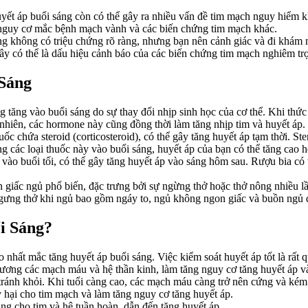
ết áp buổi sáng còn có thể gây ra nhiều vấn đề tim mạch nguy hiểm khác
g nguy cơ mắc bệnh mạch vành và các biến chứng tim mạch khác.
g không có triệu chứng rõ ràng, nhưng bạn nên cảnh giác và đi khám n
ây có thể là dấu hiệu cảnh báo của các biến chứng tim mạch nghiêm tr
Sáng
 tăng vào buổi sáng do sự thay đổi nhịp sinh học của cơ thể. Khi thức
 nhiên, các hormone này cũng đồng thời làm tăng nhịp tim và huyết áp.
huốc chứa steroid (corticosteroid), có thể gây tăng huyết áp tạm thời. 
g các loại thuốc này vào buổi sáng, huyết áp của bạn có thể tăng cao 
 vào buổi tối, có thể gây tăng huyết áp vào sáng hôm sau. Rượu bia có 
 giấc ngủ phổ biến, đặc trưng bởi sự ngừng thở hoặc thở nông nhiều lầ
ngưng thở khi ngủ bao gồm ngáy to, ngủ không ngon giấc và buồn ngủ
i Sáng?
nhất mắc tăng huyết áp buổi sáng. Việc kiểm soát huyết áp tốt là rất q
ương các mạch máu và hệ thần kinh, làm tăng nguy cơ tăng huyết áp v
tránh khỏi. Khi tuổi càng cao, các mạch máu càng trở nên cứng và kém 
 hại cho tim mạch và làm tăng nguy cơ tăng huyết áp.
ng cho tim và hệ tuần hoàn, dẫn đến tăng huyết áp.