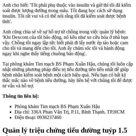
Anh cho biết: 'Tôi phải phụ thuộc vào insulin và giờ thì tôi đã kiểm
soát được lượng đường trong máu. Tôi đang học cách sử dụng
insulin. Tôi rất vui và có thể nói rằng tôi đã kiểm soát được bệnh
tình'.
Anh cũng chia sẻ về sự hỗ trợ từ chồng trong việc quản lý bệnh:
'Khi Dexcom của tôi báo động, nó kêu như xe cứu hỏa ở nhà bạn
vậy. Chồng tôi ngay lập tức biết phải đi lấy nước ép táo hoặc cam
cho tôi và mang đến cho tôi. Anh ấy chăm sóc tôi và hành động
ngay khi nghe thấy tiếng chuông báo động'.
Tại phòng khám Tim mạch BS Phạm Xuân Hậu, chúng tôi luôn cập
nhật những phương pháp điều trị tiểu đường tiên tiến nhất để giúp
bệnh nhân kiểm soát bệnh một cách hiệu quả. Nếu bạn có bất kỳ
thắc mắc nào về bệnh tiểu đường, hãy liên hệ với chúng tôi để được
tư vấn và hỗ trợ.
Thông tin liên hệ:
Phòng khám Tim mạch BS Phạm Xuân Hậu
Địa chỉ: 336A Phan Văn Trị, P.11, Bình Thạnh, TP.HCM
Điện thoại: 0938237460
Quản lý triệu chứng tiểu đường tuýp 1.5