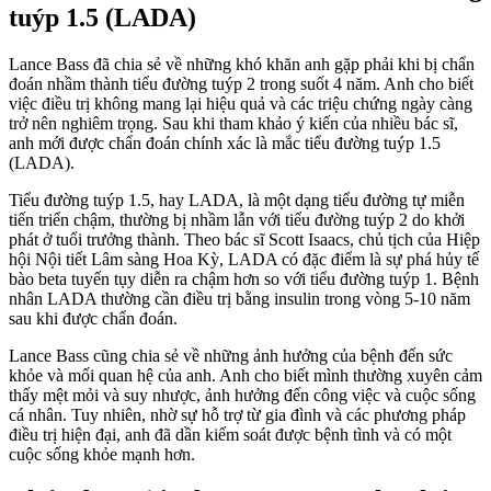
tuýp 1.5 (LADA)
Lance Bass đã chia sẻ về những khó khăn anh gặp phải khi bị chẩn
đoán nhầm thành tiểu đường tuýp 2 trong suốt 4 năm. Anh cho biết
việc điều trị không mang lại hiệu quả và các triệu chứng ngày càng
trở nên nghiêm trọng. Sau khi tham khảo ý kiến của nhiều bác sĩ,
anh mới được chẩn đoán chính xác là mắc tiểu đường tuýp 1.5
(LADA).
Tiểu đường tuýp 1.5, hay LADA, là một dạng tiểu đường tự miễn
tiến triển chậm, thường bị nhầm lẫn với tiểu đường tuýp 2 do khởi
phát ở tuổi trưởng thành. Theo bác sĩ Scott Isaacs, chủ tịch của Hiệp
hội Nội tiết Lâm sàng Hoa Kỳ, LADA có đặc điểm là sự phá hủy tế
bào beta tuyến tụy diễn ra chậm hơn so với tiểu đường tuýp 1. Bệnh
nhân LADA thường cần điều trị bằng insulin trong vòng 5-10 năm
sau khi được chẩn đoán.
Lance Bass cũng chia sẻ về những ảnh hưởng của bệnh đến sức
khỏe và mối quan hệ của anh. Anh cho biết mình thường xuyên cảm
thấy mệt mỏi và suy nhược, ảnh hưởng đến công việc và cuộc sống
cá nhân. Tuy nhiên, nhờ sự hỗ trợ từ gia đình và các phương pháp
điều trị hiện đại, anh đã dần kiểm soát được bệnh tình và có một
cuộc sống khỏe mạnh hơn.