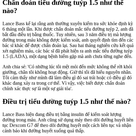
Chẩn đoán tiểu đường tuýp 1.5 như thế
nào?
Lance Bass kể lại rằng anh thường xuyên kiểm tra sức khỏe định kỳ
6 tháng một lần. Khi được chẩn đoán mắc tiểu đường tuýp 2, anh đã
bắt đầu điều trị bằng thuốc. Tuy nhiên, sau 3 năm điều trị mà lượng
đường trong máu không được kiểm soát, anh quyết định tìm đến các
bác sĩ khác để được chẩn đoán lại. Sau hai tháng nghiên cứu kết quả
xét nghiệm máu, các bác sĩ đã phát hiện ra anh mắc tiểu đường tuýp
1.5 (LADA), một dạng bệnh hiếm gặp mà anh chưa từng nghe đến.
Anh chia sẻ: 'Có những lúc tôi mệt mỏi đến mức không thể rời khỏi
giường, chân tôi không hoạt động. Giờ thì tôi đã hiểu nguyên nhân.
Tôi cảm thấy như mình đã làm điều gì đó sai trái hoặc có điều gì đó
khác đang xảy ra trong cơ thể. Vì vậy, việc biết được chẩn đoán
chính xác thực sự là một sự giải tỏa'.
Điều trị tiểu đường tuýp 1.5 như thế nào?
Lance Bass hiện đang điều trị bằng insulin để kiểm soát lượng
đường trong máu. Anh cũng sử dụng máy theo dõi đường huyết liên
tục Dexcom G7 để theo dõi đường huyết một cách liên tục và nhận
cảnh báo khi đường huyết xuống quá thấp.