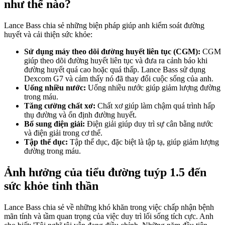
như thế nào?
Lance Bass chia sẻ những biện pháp giúp anh kiểm soát đường
huyết và cải thiện sức khỏe:
Sử dụng máy theo dõi đường huyết liên tục (CGM):
CGM
giúp theo dõi đường huyết liên tục và đưa ra cảnh báo khi
đường huyết quá cao hoặc quá thấp. Lance Bass sử dụng
Dexcom G7 và cảm thấy nó đã thay đổi cuộc sống của anh.
Uống nhiều nước:
Uống nhiều nước giúp giảm lượng đường
trong máu.
Tăng cường chất xơ:
Chất xơ giúp làm chậm quá trình hấp
thụ đường và ổn định đường huyết.
Bổ sung điện giải:
Điện giải giúp duy trì sự cân bằng nước
và điện giải trong cơ thể.
Tập thể dục:
Tập thể dục, đặc biệt là tập tạ, giúp giảm lượng
đường trong máu.
Ảnh hưởng của tiểu đường tuýp 1.5 đến
sức khỏe tinh thần
Lance Bass chia sẻ về những khó khăn trong việc chấp nhận bệnh
mãn tính và tầm quan trọng của việc duy trì lối sống tích cực. Anh