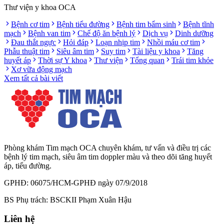
Thư viện y khoa OCA
Bệnh cơ tim
Bệnh tiểu đường
Bệnh tim bẩm sinh
Bệnh tĩnh
mạch
Bệnh van tim
Chế độ ăn bệnh lý
Dịch vụ
Dinh dưỡng
Đau thắt ngực
Hỏi đáp
Loạn nhịp tim
Nhồi máu cơ tim
Phẫu thuật tim
Siêu âm tim
Suy tim
Tài liệu y khoa
Tăng
huyết áp
Thời sự Y khoa
Thư viện
Tổng quan
Trái tim khỏe
Xơ vữa động mạch
Xem tất cả bài viết
Phòng khám Tim mạch OCA chuyên khám, tư vấn và điều trị các
bệnh lý tim mạch, siêu âm tim doppler màu và theo dõi tăng huyết
áp, tiểu đường.
GPHĐ: 06075/HCM-GPHĐ ngày 07/9/2018
BS Phụ trách: BSCKII Phạm Xuân Hậu
Liên hệ