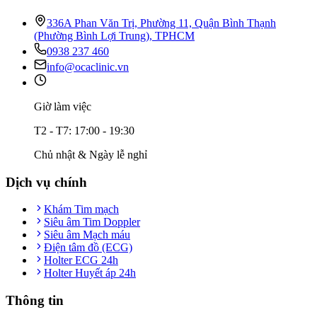
336A Phan Văn Trị, Phường 11, Quận Bình Thạnh
(Phường Bình Lợi Trung), TPHCM
0938 237 460
info@ocaclinic.vn
Giờ làm việc
T2 - T7: 17:00 - 19:30
Chủ nhật & Ngày lễ nghỉ
Dịch vụ chính
Khám Tim mạch
Siêu âm Tim Doppler
Siêu âm Mạch máu
Điện tâm đồ (ECG)
Holter ECG 24h
Holter Huyết áp 24h
Thông tin