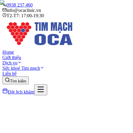
0938 237 460
info@ocaclinic.vn
T2-T7: 17:00-19:30
Home
Giới thiệu
Dịch vụ
Sức khoẻ Tim mạch
Liên hệ
Tìm kiếm
Đặt lịch khám