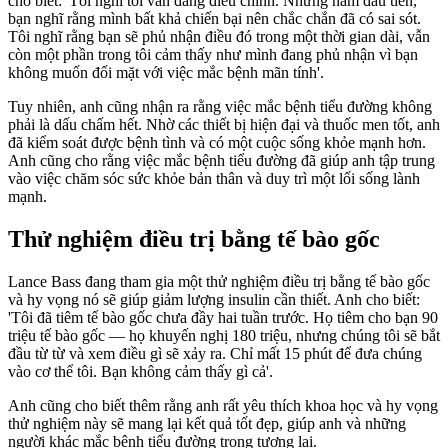
cho biết: 'Tôi nghĩ tôi vẫn đang điều chỉnh. Những năm đầu tiên,
bạn nghĩ rằng mình bất khả chiến bại nên chắc chắn đã có sai sót.
Tôi nghĩ rằng bạn sẽ phủ nhận điều đó trong một thời gian dài, vẫn
còn một phần trong tôi cảm thấy như mình đang phủ nhận vì bạn
không muốn đối mặt với việc mắc bệnh mãn tính'.
Tuy nhiên, anh cũng nhận ra rằng việc mắc bệnh tiểu đường không
phải là dấu chấm hết. Nhờ các thiết bị hiện đại và thuốc men tốt, anh
đã kiểm soát được bệnh tình và có một cuộc sống khỏe mạnh hơn.
Anh cũng cho rằng việc mắc bệnh tiểu đường đã giúp anh tập trung
vào việc chăm sóc sức khỏe bản thân và duy trì một lối sống lành
mạnh.
Thử nghiệm điều trị bằng tế bào gốc
Lance Bass đang tham gia một thử nghiệm điều trị bằng tế bào gốc
và hy vọng nó sẽ giúp giảm lượng insulin cần thiết. Anh cho biết:
'Tôi đã tiêm tế bào gốc chưa đầy hai tuần trước. Họ tiêm cho bạn 90
triệu tế bào gốc — họ khuyến nghị 180 triệu, nhưng chúng tôi sẽ bắt
đầu từ từ và xem điều gì sẽ xảy ra. Chỉ mất 15 phút để đưa chúng
vào cơ thể tôi. Bạn không cảm thấy gì cả'.
Anh cũng cho biết thêm rằng anh rất yêu thích khoa học và hy vọng
thử nghiệm này sẽ mang lại kết quả tốt đẹp, giúp anh và những
người khác mắc bệnh tiểu đường trong tương lai.