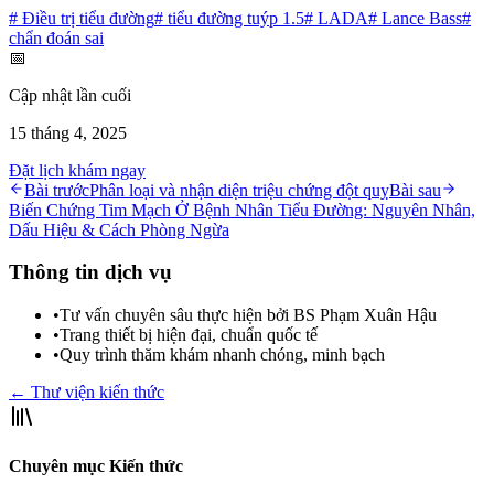
#
Điều trị tiểu đường
#
tiểu đường tuýp 1.5
#
LADA
#
Lance Bass
#
chẩn đoán sai
📅
Cập nhật lần cuối
15 tháng 4, 2025
Đặt lịch khám ngay
Bài trước
Phân loại và nhận diện triệu chứng đột quỵ
Bài sau
Biến Chứng Tim Mạch Ở Bệnh Nhân Tiểu Đường: Nguyên Nhân,
Dấu Hiệu & Cách Phòng Ngừa
Thông tin dịch vụ
•
Tư vấn chuyên sâu thực hiện bởi BS Phạm Xuân Hậu
•
Trang thiết bị hiện đại, chuẩn quốc tế
•
Quy trình thăm khám nhanh chóng, minh bạch
← Thư viện kiến thức
Chuyên mục Kiến thức