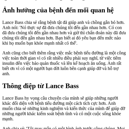
Ảnh hưởng của bệnh đến mối quan hệ
Lance Bass chia sẻ rằng bệnh tật đã giúp anh và chồng gắn bó hơn.
Anh nói: 'Nó thực sự đã đưa chúng tôi đến gần nhau hơn. Có con
đã đưa chúng tôi đến gần nhau hơn và giờ thì chẩn đoán này đã đưa
chúng tôi đến gần nhau hơn. Bạn biết ai đó yêu bạn đến mức nào
khi họ muốn bạn khỏe mạnh nhất có thể'.
Anh cũng cho biết thêm rằng việc mắc bệnh tiểu đường là một công
việc toàn thời gian vì có rất nhiều điều phải suy nghĩ, từ việc tiêm
insulin đến việc bảo quản thuốc và lên kế hoạch ăn uống. Anh rất
biết ơn vì có một người bạn đời luôn bên cạnh giúp đỡ và hỗ trợ
anh.
Thông điệp từ Lance Bass
Lance Bass hy vọng câu chuyện của mình sẽ giúp những người
khác đối diện với bệnh tiểu đường một cách tích cực hơn. Anh
muốn chia sẻ những kinh nghiệm và kiến thức của mình để giúp đỡ
những người khác kiểm soát bệnh tình và có một cuộc sống khỏe
mạnh.
Anh chia sẻ: 'Tôi may mắn có một hình ảnh trước công chúng. Mọi