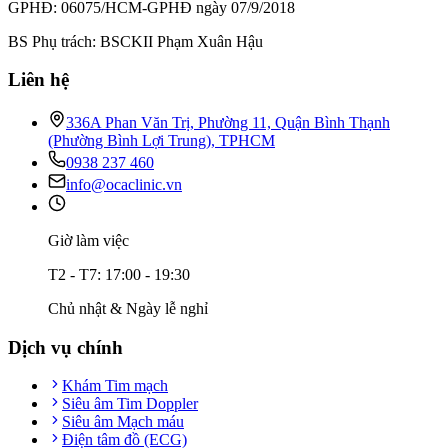
GPHĐ: 06075/HCM-GPHĐ ngày 07/9/2018
BS Phụ trách: BSCKII Phạm Xuân Hậu
Liên hệ
336A Phan Văn Trị, Phường 11, Quận Bình Thạnh
(Phường Bình Lợi Trung), TPHCM
0938 237 460
info@ocaclinic.vn
Giờ làm việc
T2 - T7: 17:00 - 19:30
Chủ nhật & Ngày lễ nghỉ
Dịch vụ chính
Khám Tim mạch
Siêu âm Tim Doppler
Siêu âm Mạch máu
Điện tâm đồ (ECG)