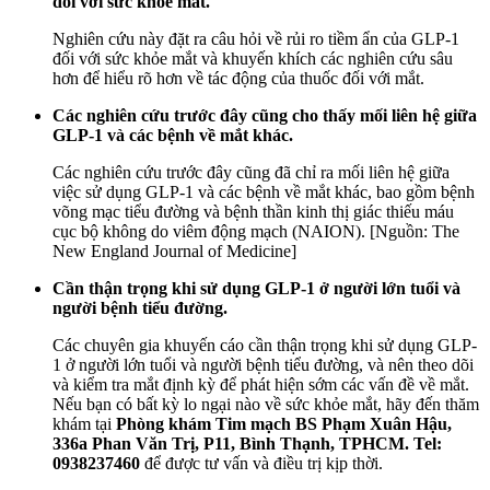
đối với sức khỏe mắt.
Nghiên cứu này đặt ra câu hỏi về rủi ro tiềm ẩn của GLP-1
đối với sức khỏe mắt và khuyến khích các nghiên cứu sâu
hơn để hiểu rõ hơn về tác động của thuốc đối với mắt.
Các nghiên cứu trước đây cũng cho thấy mối liên hệ giữa
GLP-1 và các bệnh về mắt khác.
Các nghiên cứu trước đây cũng đã chỉ ra mối liên hệ giữa
việc sử dụng GLP-1 và các bệnh về mắt khác, bao gồm bệnh
võng mạc tiểu đường và bệnh thần kinh thị giác thiếu máu
cục bộ không do viêm động mạch (NAION). [Nguồn: The
New England Journal of Medicine]
Cần thận trọng khi sử dụng GLP-1 ở người lớn tuổi và
người bệnh tiểu đường.
Các chuyên gia khuyến cáo cần thận trọng khi sử dụng GLP-
1 ở người lớn tuổi và người bệnh tiểu đường, và nên theo dõi
và kiểm tra mắt định kỳ để phát hiện sớm các vấn đề về mắt.
Nếu bạn có bất kỳ lo ngại nào về sức khỏe mắt, hãy đến thăm
khám tại
Phòng khám Tim mạch BS Phạm Xuân Hậu,
336a Phan Văn Trị, P11, Bình Thạnh, TPHCM. Tel:
0938237460
để được tư vấn và điều trị kịp thời.