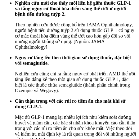
Nghiên cứu mới cho thấy mối liên hệ giữa thuốc GLP-1
và tăng nguy cơ thoái hóa điểm vàng thể ướt ở người
bệnh tiểu đường tuýp 2.
Theo nghiên cứu được công bố trên JAMA Ophthalmology,
người bệnh tiểu đường tuýp 2 sử dụng thuốc GLP-1 có nguy
cơ mắc thoái hóa điểm vàng thể ướt cao hơn gấp đôi so với
những người không sử dụng. [Nguồn: JAMA
Ophthalmology]
Nguy cơ tăng lên theo thời gian sử dụng thuốc, đặc biệt
với semaglutide.
Nghiên cứu cũng chỉ ra rằng nguy cơ phát triển AMD thể ướt
tăng lên đáng kể theo thời gian sử dụng thuốc GLP-1, đặc
biệt là các thuốc chứa semaglutide (thành phần chính trong
Ozempic và Wegovy).
Cần thận trọng với các rủi ro tiềm ẩn cho mắt khi sử
dụng GLP-1.
Mặc dù GLP-1 mang lại nhiều lợi ích như kiểm soát đường
huyết và giảm cân, các bác sĩ nhãn khoa khuyến cáo cần thận
trọng với các rủi ro tiềm ẩn cho sức khỏe mắt. Việc theo dõi
và kiểm tra mắt định kỳ là rất quan trọng đối với những người