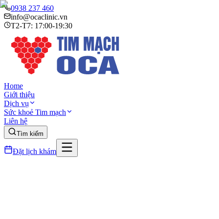
0938 237 460
info@ocaclinic.vn
T2-T7: 17:00-19:30
Home
Giới thiệu
Dịch vụ
Sức khoẻ Tim mạch
Liên hệ
Tìm kiếm
Đặt lịch khám