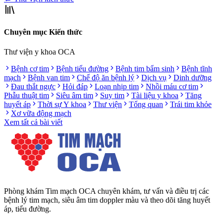
Chuyên mục Kiến thức
Thư viện y khoa OCA
Bệnh cơ tim
Bệnh tiểu đường
Bệnh tim bẩm sinh
Bệnh tĩnh
mạch
Bệnh van tim
Chế độ ăn bệnh lý
Dịch vụ
Dinh dưỡng
Đau thắt ngực
Hỏi đáp
Loạn nhịp tim
Nhồi máu cơ tim
Phẫu thuật tim
Siêu âm tim
Suy tim
Tài liệu y khoa
Tăng
huyết áp
Thời sự Y khoa
Thư viện
Tổng quan
Trái tim khỏe
Xơ vữa động mạch
Xem tất cả bài viết
Phòng khám Tim mạch OCA chuyên khám, tư vấn và điều trị các
bệnh lý tim mạch, siêu âm tim doppler màu và theo dõi tăng huyết
áp, tiểu đường.