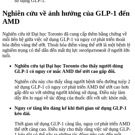
sử dụng GLP-1.
Nghiên cứu về ảnh hưởng của GLP-1 đến
AMD
Nghiên cứu từ Đại học Toronto đã cung cấp thêm bằng chứng về
mối liên hệ giữa việc sử dụng GLP-1 và nguy cơ phát triển thoái
hóa điểm vàng thể ướt. Thoái hóa điểm vàng thể ướt là một bệnh lý
nghiêm trọng có thể dẫn đến mất thị lực необратимой ở người lớn
tuổi.
Nghiên cứu tại Đại học Toronto cho thấy người dùng
GLP-1 có nguy cơ mắc AMD thể ướt cao gấp đôi.
Nghiên cứu này cho thấy rằng người bệnh tiểu đường tuýp 2
sử dụng GLP-1 có nguy cơ phát triển AMD thể ướt cao hơn
gấp đôi so với những người không sử dụng. Điều này làm
dấy lên lo ngại về tác động của thuốc đối với sức khỏe mắt.
Nguy cơ tăng lên đáng kể khi thời gian sử dụng GLP-1
kéo dài.
Thời gian sử dụng GLP-1 càng lâu, nguy cơ phát triển AMD
thể ướt càng cao. Điều này cho thấy rằng việc sử dụng GLP-
1 kéo dài có thể gây ra những tác động tiêu cực đến mắt.