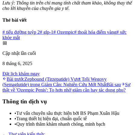
Lưu ý: Thông tin trên chỉ mang tính chất tham khảo, không thay thế
cho lời khuyên của chuyên gia y tế.
Thẻ bài viết
#
tiểu đường tuýp 2
#
glp-1
#
Ozempic
#
thoái hóa điểm vàng
#
sức
khỏe mắt
📅
Cập nhật lần cuối
8 tháng 6, 2025
Đặt lịch khám ngay
Bài trước
Zepbound (Tirzepatide) Vượt Trội Wegovy
(Semaglutide) trong Giảm Cân: Nghiên Cứu Mới Nhất
Bài sau
Sự
thật về 'Ozempic Penis': To hơn nhờ giảm cân hay tác dụng phụ?
Thông tin dịch vụ
•
Tư vấn chuyên sâu thực hiện bởi BS Phạm Xuân Hậu
•
Trang thiết bị hiện đại, chuẩn quốc tế
•
Quy trình thăm khám nhanh chóng, minh bạch
← Thư viện kiến thức