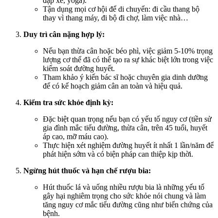
đạp xe, yoga).
Tận dụng mọi cơ hội để di chuyển: đi cầu thang bộ
thay vì thang máy, đi bộ đi chợ, làm việc nhà…
Duy trì cân nặng hợp lý:
Nếu bạn thừa cân hoặc béo phì, việc giảm 5-10% trọng
lượng cơ thể đã có thể tạo ra sự khác biệt lớn trong việc
kiểm soát đường huyết.
Tham khảo ý kiến bác sĩ hoặc chuyên gia dinh dưỡng
để có kế hoạch giảm cân an toàn và hiệu quả.
Kiểm tra sức khỏe định kỳ:
Đặc biệt quan trọng nếu bạn có yếu tố nguy cơ (tiền sử
gia đình mắc tiểu đường, thừa cân, trên 45 tuổi, huyết
áp cao, mỡ máu cao).
Thực hiện xét nghiệm đường huyết ít nhất 1 lần/năm để
phát hiện sớm và có biện pháp can thiệp kịp thời.
Ngừng hút thuốc và hạn chế rượu bia:
Hút thuốc lá và uống nhiều rượu bia là những yếu tố
gây hại nghiêm trọng cho sức khỏe nói chung và làm
tăng nguy cơ mắc tiểu đường cũng như biến chứng của
bệnh.