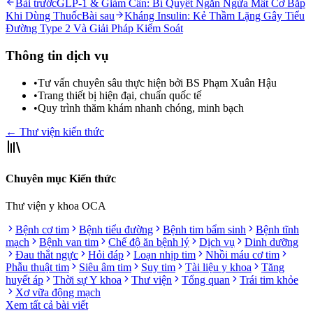
Bài trước
GLP-1 & Giảm Cân: Bí Quyết Ngăn Ngừa Mất Cơ Bắp
Khi Dùng Thuốc
Bài sau
Kháng Insulin: Kẻ Thầm Lặng Gây Tiểu
Đường Type 2 Và Giải Pháp Kiểm Soát
Thông tin dịch vụ
•
Tư vấn chuyên sâu thực hiện bởi BS Phạm Xuân Hậu
•
Trang thiết bị hiện đại, chuẩn quốc tế
•
Quy trình thăm khám nhanh chóng, minh bạch
← Thư viện kiến thức
Chuyên mục Kiến thức
Thư viện y khoa OCA
Bệnh cơ tim
Bệnh tiểu đường
Bệnh tim bẩm sinh
Bệnh tĩnh
mạch
Bệnh van tim
Chế độ ăn bệnh lý
Dịch vụ
Dinh dưỡng
Đau thắt ngực
Hỏi đáp
Loạn nhịp tim
Nhồi máu cơ tim
Phẫu thuật tim
Siêu âm tim
Suy tim
Tài liệu y khoa
Tăng
huyết áp
Thời sự Y khoa
Thư viện
Tổng quan
Trái tim khỏe
Xơ vữa động mạch
Xem tất cả bài viết