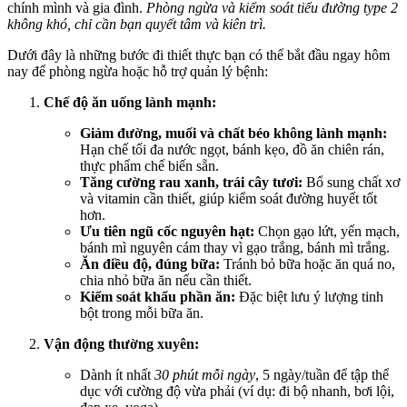
chính mình và gia đình.
Phòng ngừa và kiểm soát tiểu đường type 2
không khó, chỉ cần bạn quyết tâm và kiên trì.
Dưới đây là những bước đi thiết thực bạn có thể bắt đầu ngay hôm
nay để phòng ngừa hoặc hỗ trợ quản lý bệnh:
Chế độ ăn uống lành mạnh:
Giảm đường, muối và chất béo không lành mạnh:
Hạn chế tối đa nước ngọt, bánh kẹo, đồ ăn chiên rán,
thực phẩm chế biến sẵn.
Tăng cường rau xanh, trái cây tươi:
Bổ sung chất xơ
và vitamin cần thiết, giúp kiểm soát đường huyết tốt
hơn.
Ưu tiên ngũ cốc nguyên hạt:
Chọn gạo lứt, yến mạch,
bánh mì nguyên cám thay vì gạo trắng, bánh mì trắng.
Ăn điều độ, đúng bữa:
Tránh bỏ bữa hoặc ăn quá no,
chia nhỏ bữa ăn nếu cần thiết.
Kiểm soát khẩu phần ăn:
Đặc biệt lưu ý lượng tinh
bột trong mỗi bữa ăn.
Vận động thường xuyên:
Dành ít nhất
30 phút mỗi ngày
, 5 ngày/tuần để tập thể
dục với cường độ vừa phải (ví dụ: đi bộ nhanh, bơi lội,