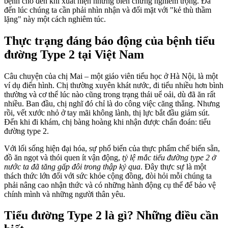
bệnh cho đến khi xuất hiện những biến chứng nghiêm trọng. Đã
đến lúc chúng ta cần phải nhìn nhận và đối mặt với "kẻ thù thầm
lặng" này một cách nghiêm túc.
Thực trạng đáng báo động của bệnh tiểu
đường Type 2 tại Việt Nam
Câu chuyện của chị Mai – một giáo viên tiểu học ở Hà Nội, là một
ví dụ điển hình. Chị thường xuyên khát nước, đi tiểu nhiều hơn bình
thường và cơ thể lúc nào cũng trong trạng thái uể oải, dù đã ăn rất
nhiều. Ban đầu, chị nghĩ đó chỉ là do công việc căng thẳng. Nhưng
rồi, vết xước nhỏ ở tay mãi không lành, thị lực bắt đầu giảm sút.
Đến khi đi khám, chị bàng hoàng khi nhận được chẩn đoán: tiểu
đường type 2.
Với lối sống hiện đại hóa, sự phổ biến của thực phẩm chế biến sẵn,
đồ ăn ngọt và thói quen ít vận động,
tỷ lệ mắc tiểu đường type 2 ở
nước ta đã tăng gấp đôi trong thập kỷ qua
. Đây thực sự là một
thách thức lớn đối với sức khỏe cộng đồng, đòi hỏi mỗi chúng ta
phải nâng cao nhận thức và có những hành động cụ thể để bảo vệ
chính mình và những người thân yêu.
Tiểu đường Type 2 là gì? Những điều cần