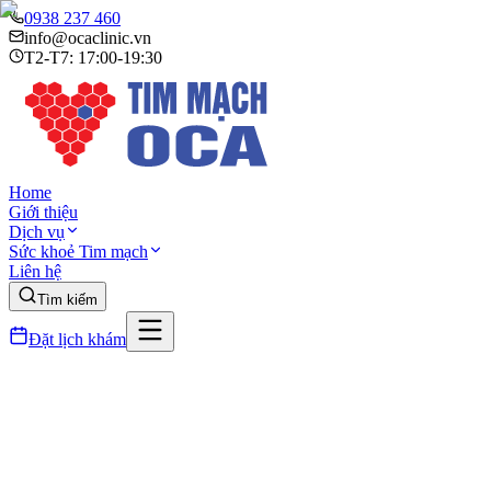
0938 237 460
info@ocaclinic.vn
T2-T7: 17:00-19:30
Home
Giới thiệu
Dịch vụ
Sức khoẻ Tim mạch
Liên hệ
Tìm kiếm
Đặt lịch khám