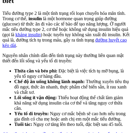
biết
Tiểu đường type 2 là một tình trạng rối loạn chuyển hóa mãn tính.
Trong cơ thể,
insulin
là một hormone quan trọng giúp đường
(glucose) từ thức ăn đi vào các tế bào để tạo năng lượng. Ở người
mắc tiểu đường type 2, cơ thể hoặc không sử dụng insulin hiệu quả
(gọi là
kháng insulin
) hoặc tuyến tụy không sản xuất đủ insulin. Kết
quả là, đường tích tụ trong máu, gây ra tình trạng
đường huyết cao
kéo dài
.
Nguyên nhân chính dẫn đến tình trạng này thường liên quan mật
thiết đến lối sống và yếu tố di truyền:
Thừa cân và béo phì:
Đặc biệt là việc tích tụ mỡ bụng, là
yếu tố nguy cơ hàng đầu.
Chế độ ăn uống không lành mạnh:
Thường xuyên tiêu thụ
đồ ngọt, thức ăn nhanh, thực phẩm chế biến sẵn, ít rau xanh
và chất xơ.
Lối sống ít vận động:
Thiếu hoạt động thể chất làm giảm
khả năng sử dụng insulin của cơ thể và tăng nguy cơ thừa
cân.
Yếu tố di truyền:
Nguy cơ mắc bệnh sẽ cao hơn nếu trong
gia đình có cha mẹ hoặc anh chị em ruột mắc tiểu đường.
Tuổi tác:
Nguy cơ tăng lên theo tuổi, đặc biệt sau 45 tuổi.