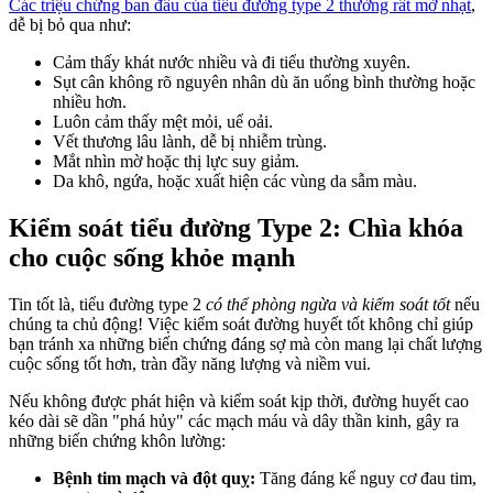
Các triệu chứng ban đầu của tiểu đường type 2 thường rất mờ nhạt
,
dễ bị bỏ qua như:
Cảm thấy khát nước nhiều và đi tiểu thường xuyên.
Sụt cân không rõ nguyên nhân dù ăn uống bình thường hoặc
nhiều hơn.
Luôn cảm thấy mệt mỏi, uể oải.
Vết thương lâu lành, dễ bị nhiễm trùng.
Mắt nhìn mờ hoặc thị lực suy giảm.
Da khô, ngứa, hoặc xuất hiện các vùng da sẫm màu.
Kiểm soát tiểu đường Type 2: Chìa khóa
cho cuộc sống khỏe mạnh
Tin tốt là, tiểu đường type 2
có thể phòng ngừa và kiểm soát tốt
nếu
chúng ta chủ động! Việc kiểm soát đường huyết tốt không chỉ giúp
bạn tránh xa những biến chứng đáng sợ mà còn mang lại chất lượng
cuộc sống tốt hơn, tràn đầy năng lượng và niềm vui.
Nếu không được phát hiện và kiểm soát kịp thời, đường huyết cao
kéo dài sẽ dần "phá hủy" các mạch máu và dây thần kinh, gây ra
những biến chứng khôn lường:
Bệnh tim mạch và đột quỵ:
Tăng đáng kể nguy cơ đau tim,