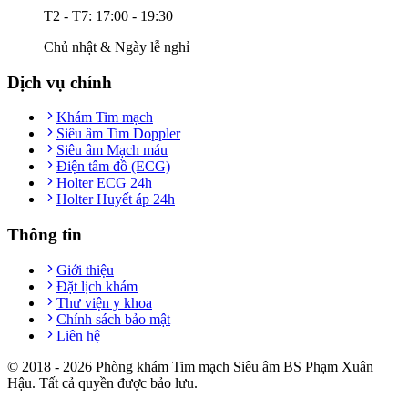
T2 - T7: 17:00 - 19:30
Chủ nhật & Ngày lễ nghỉ
Dịch vụ chính
Khám Tim mạch
Siêu âm Tim Doppler
Siêu âm Mạch máu
Điện tâm đồ (ECG)
Holter ECG 24h
Holter Huyết áp 24h
Thông tin
Giới thiệu
Đặt lịch khám
Thư viện y khoa
Chính sách bảo mật
Liên hệ
© 2018 -
2026
Phòng khám Tim mạch Siêu âm BS Phạm Xuân
Hậu. Tất cả quyền được bảo lưu.