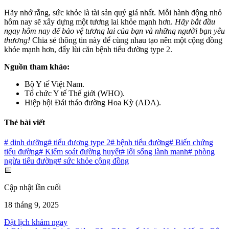
Hãy nhớ rằng, sức khỏe là tài sản quý giá nhất. Mỗi hành động nhỏ
hôm nay sẽ xây dựng một tương lai khỏe mạnh hơn.
Hãy bắt đầu
ngay hôm nay để bảo vệ tương lai của bạn và những người bạn yêu
thương!
Chia sẻ thông tin này để cùng nhau tạo nên một cộng đồng
khỏe mạnh hơn, đẩy lùi căn bệnh tiểu đường type 2.
Nguồn tham khảo:
Bộ Y tế Việt Nam.
Tổ chức Y tế Thế giới (WHO).
Hiệp hội Đái tháo đường Hoa Kỳ (ADA).
Thẻ bài viết
#
dinh dưỡng
#
tiểu đương type 2
#
bệnh tiểu đường
#
Biến chứng
tiểu đường
#
Kiểm soát đường huyết
#
lối sống lành mạnh
#
phòng
ngừa tiểu đường
#
sức khỏe cộng đồng
📅
Cập nhật lần cuối
18 tháng 9, 2025
Đặt lịch khám ngay