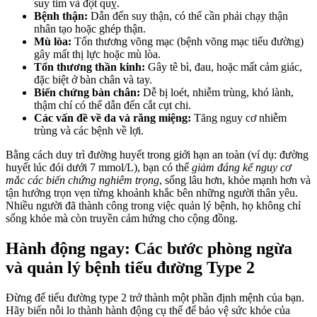
suy tim và đột quỵ.
Bệnh thận:
Dẫn đến suy thận, có thể cần phải chạy thận
nhân tạo hoặc ghép thận.
Mù lòa:
Tổn thương võng mạc (bệnh võng mạc tiểu đường)
gây mất thị lực hoặc mù lòa.
Tổn thương thần kinh:
Gây tê bì, đau, hoặc mất cảm giác,
đặc biệt ở bàn chân và tay.
Biến chứng bàn chân:
Dễ bị loét, nhiễm trùng, khó lành,
thậm chí có thể dẫn đến cắt cụt chi.
Các vấn đề về da và răng miệng:
Tăng nguy cơ nhiễm
trùng và các bệnh về lợi.
Bằng cách duy trì đường huyết trong giới hạn an toàn (ví dụ: đường
huyết lúc đói dưới 7 mmol/L), bạn có thể
giảm đáng kể nguy cơ
mắc các biến chứng nghiêm trọng
, sống lâu hơn, khỏe mạnh hơn và
tận hưởng trọn vẹn từng khoảnh khắc bên những người thân yêu.
Nhiều người đã thành công trong việc quản lý bệnh, họ không chỉ
sống khỏe mà còn truyền cảm hứng cho cộng đồng.
Hành động ngay: Các bước phòng ngừa
và quản lý bệnh tiểu đường Type 2
Đừng để tiểu đường type 2 trở thành một phần định mệnh của bạn.
Hãy biến nỗi lo thành hành động cụ thể để bảo vệ sức khỏe của