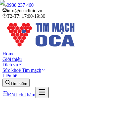
0938 237 460
info@ocaclinic.vn
T2-T7: 17:00-19:30
Home
Giới thiệu
Dịch vụ
Sức khoẻ Tim mạch
Liên hệ
Tìm kiếm
Đặt lịch khám