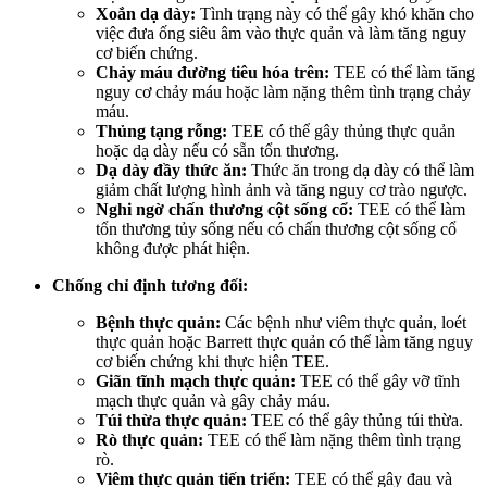
Xoắn dạ dày:
Tình trạng này có thể gây khó khăn cho
việc đưa ống siêu âm vào thực quản và làm tăng nguy
cơ biến chứng.
Chảy máu đường tiêu hóa trên:
TEE có thể làm tăng
nguy cơ chảy máu hoặc làm nặng thêm tình trạng chảy
máu.
Thủng tạng rỗng:
TEE có thể gây thủng thực quản
hoặc dạ dày nếu có sẵn tổn thương.
Dạ dày đầy thức ăn:
Thức ăn trong dạ dày có thể làm
giảm chất lượng hình ảnh và tăng nguy cơ trào ngược.
Nghi ngờ chấn thương cột sống cổ:
TEE có thể làm
tổn thương tủy sống nếu có chấn thương cột sống cổ
không được phát hiện.
Chống chỉ định tương đối:
Bệnh thực quản:
Các bệnh như viêm thực quản, loét
thực quản hoặc Barrett thực quản có thể làm tăng nguy
cơ biến chứng khi thực hiện TEE.
Giãn tĩnh mạch thực quản:
TEE có thể gây vỡ tĩnh
mạch thực quản và gây chảy máu.
Túi thừa thực quản:
TEE có thể gây thủng túi thừa.
Rò thực quản:
TEE có thể làm nặng thêm tình trạng
rò.
Viêm thực quản tiến triển:
TEE có thể gây đau và