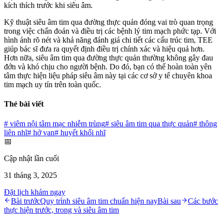
kích thích trước khi siêu âm.
Kỹ thuật siêu âm tim qua đường thực quản đóng vai trò quan trọng
trong việc chẩn đoán và điều trị các bệnh lý tim mạch phức tạp. Với
hình ảnh rõ nét và khả năng đánh giá chi tiết các cấu trúc tim, TEE
giúp bác sĩ đưa ra quyết định điều trị chính xác và hiệu quả hơn.
Hơn nữa, siêu âm tim qua đường thực quản thường không gây đau
đớn và khó chịu cho người bệnh. Do đó, bạn có thể hoàn toàn yên
tâm thực hiện liệu pháp siêu âm này tại các cơ sở y tế chuyên khoa
tim mạch uy tín trên toàn quốc.
Thẻ bài viết
#
viêm nội tâm mạc nhiễm trùng
#
siêu âm tim qua thực quản
#
thông
liên nhĩ
#
hở van
#
huyết khối nhĩ
📅
Cập nhật lần cuối
31 tháng 3, 2025
Đặt lịch khám ngay
Bài trước
Quy trình siêu âm tim chuẩn hiện nay
Bài sau
Các bước
thực hiện trước, trong và siêu âm tim