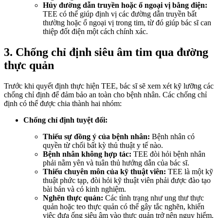
Hủy đường dẫn truyền hoặc ổ ngoại vị bằng điện:
TEE có thể giúp định vị các đường dẫn truyền bất
thường hoặc ổ ngoại vị trong tim, từ đó giúp bác sĩ can
thiệp đốt điện một cách chính xác.
3. Chống chỉ định siêu âm tim qua đường
thực quản
Trước khi quyết định thực hiện TEE, bác sĩ sẽ xem xét kỹ lưỡng các
chống chỉ định để đảm bảo an toàn cho bệnh nhân. Các chống chỉ
định có thể được chia thành hai nhóm:
Chống chỉ định tuyệt đối:
Thiếu sự đồng ý của bệnh nhân:
Bệnh nhân có
quyền từ chối bất kỳ thủ thuật y tế nào.
Bệnh nhân không hợp tác:
TEE đòi hỏi bệnh nhân
phải nằm yên và tuân thủ hướng dẫn của bác sĩ.
Thiếu chuyên môn của kỹ thuật viên:
TEE là một kỹ
thuật phức tạp, đòi hỏi kỹ thuật viên phải được đào tạo
bài bản và có kinh nghiệm.
Nghẽn thực quản:
Các tình trạng như ung thư thực
quản hoặc teo thực quản có thể gây tắc nghẽn, khiến
việc đưa ống siêu âm vào thực quản trở nên nguy hiểm.