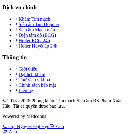
Dịch vụ chính
Khám Tim mạch
Siêu âm Tim Doppler
Siêu âm Mạch máu
Điện tâm đồ (ECG)
Holter ECG 24h
Holter Huyết áp 24h
Thông tin
Giới thiệu
Đặt lịch khám
Thư viện y khoa
Chính sách bảo mật
Liên hệ
© 2018 -
2026
Phòng khám Tim mạch Siêu âm BS Phạm Xuân
Hậu. Tất cả quyền được bảo lưu.
Powered by Medcomis
📞
Gọi Ngay
📅
Đặt Hẹn
💬
Zalo
💬
Zalo