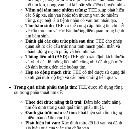
mổ tim kín, nong van hai lá hoặc sốc điện chuyển nhịp.
Viêm nội tâm mạc nhiễm trùng:
TEE giúp phát hiện
các ổ áp xe, sùi van hoặc tổn thương van do nhiễm
trùng, đặc biệt là ở bệnh nhân có van tim nhân tạo.
Tim bẩm sinh:
TEE có thể cung cấp thông tin chi tiết
về cấu trúc tim và các bất thường liên quan trong bệnh
tim bẩm sinh.
Đánh giá các cấu trúc phía sau tim:
TEE cho phép
quan sát rõ các cấu trúc như tĩnh mạch phổi, thân và
nhánh động mạch phổi, và tiểu nhĩ trái.
Thông liên nhĩ (ASD):
TEE giúp xác định kích thước
và vị trí của lỗ thông liên nhĩ, cũng như đánh giá mức
độ ảnh hưởng đến các buồng tim.
Hẹp eo động mạch chủ:
TEE có thể được sử dụng để
đánh giá mức độ hẹp và các biến chứng liên quan.
Trong quá trình phẫu thuật tim:
TEE được sử dụng rộng
rãi trong phẫu thuật tim để:
Theo dõi chức năng thất trái:
Đảm bảo chức năng
tim ổn định trong suốt quá trình phẫu thuật.
Đánh giá tưới máu cơ tim:
Phát hiện sớm tình trạng
thiếu máu cơ tim cục bộ.
Phát hiện hở van:
Xác định mức độ hở van và đánh
giá hiệu quả của việc sửa chữa van.