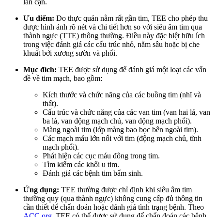
lân cận.
Ưu điểm:
Do thực quản nằm rất gần tim, TEE cho phép thu
được hình ảnh rõ nét và chi tiết hơn so với siêu âm tim qua
thành ngực (TTE) thông thường. Điều này đặc biệt hữu ích
trong việc đánh giá các cấu trúc nhỏ, nằm sâu hoặc bị che
khuất bởi xương sườn và phổi.
Mục đích:
TEE được sử dụng để đánh giá một loạt các vấn
đề về tim mạch, bao gồm:
Kích thước và chức năng của các buồng tim (nhĩ và
thất).
Cấu trúc và chức năng của các van tim (van hai lá, van
ba lá, van động mạch chủ, van động mạch phổi).
Màng ngoài tim (lớp màng bao bọc bên ngoài tim).
Các mạch máu lớn nối với tim (động mạch chủ, tĩnh
mạch phổi).
Phát hiện các cục máu đông trong tim.
Tìm kiếm các khối u tim.
Đánh giá các bệnh tim bẩm sinh.
Ứng dụng:
TEE thường được chỉ định khi siêu âm tim
thường quy (qua thành ngực) không cung cấp đủ thông tin
cần thiết để chẩn đoán hoặc đánh giá tình trạng bệnh. Theo
ACC.org
, TEE có thể được sử dụng để chẩn đoán các bệnh