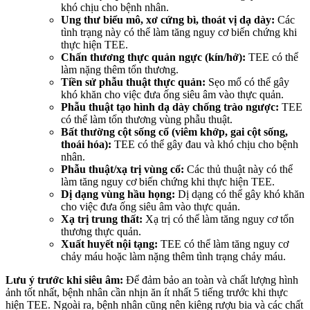
khó chịu cho bệnh nhân.
Ung thư biểu mô, xơ cứng bì, thoát vị dạ dày:
Các
tình trạng này có thể làm tăng nguy cơ biến chứng khi
thực hiện TEE.
Chấn thương thực quản ngực (kín/hở):
TEE có thể
làm nặng thêm tổn thương.
Tiền sử phẫu thuật thực quản:
Sẹo mổ có thể gây
khó khăn cho việc đưa ống siêu âm vào thực quản.
Phẫu thuật tạo hình dạ dày chống trào ngược:
TEE
có thể làm tổn thương vùng phẫu thuật.
Bất thường cột sống cổ (viêm khớp, gai cột sống,
thoái hóa):
TEE có thể gây đau và khó chịu cho bệnh
nhân.
Phẫu thuật/xạ trị vùng cổ:
Các thủ thuật này có thể
làm tăng nguy cơ biến chứng khi thực hiện TEE.
Dị dạng vùng hầu họng:
Dị dạng có thể gây khó khăn
cho việc đưa ống siêu âm vào thực quản.
Xạ trị trung thất:
Xạ trị có thể làm tăng nguy cơ tổn
thương thực quản.
Xuất huyết nội tạng:
TEE có thể làm tăng nguy cơ
chảy máu hoặc làm nặng thêm tình trạng chảy máu.
Lưu ý trước khi siêu âm:
Để đảm bảo an toàn và chất lượng hình
ảnh tốt nhất, bệnh nhân cần nhịn ăn ít nhất 5 tiếng trước khi thực
hiện TEE. Ngoài ra, bệnh nhân cũng nên kiêng rượu bia và các chất