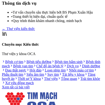
Thông tin dịch vụ
•
Tư vấn chuyên sâu thực hiện bởi BS Phạm Xuân Hậu
•
Trang thiết bị hiện đại, chuẩn quốc tế
•
Quy trình thăm khám nhanh chóng, minh bạch
← Thư viện kiến thức
Chuyên mục Kiến thức
Thư viện y khoa OCA
Bệnh cơ tim
Bệnh tiểu đường
Bệnh tim bẩm sinh
Bệnh tĩnh
mạch
Bệnh van tim
Chế độ ăn bệnh lý
Dịch vụ
Dinh dưỡng
Đau thắt ngực
Hỏi đáp
Loạn nhịp tim
Nhồi máu cơ tim
Phẫu thuật tim
Siêu âm tim
Suy tim
Tài liệu y khoa
Tăng
huyết áp
Thời sự Y khoa
Thư viện
Tổng quan
Trái tim khỏe
Xơ vữa động mạch
Xem tất cả bài viết