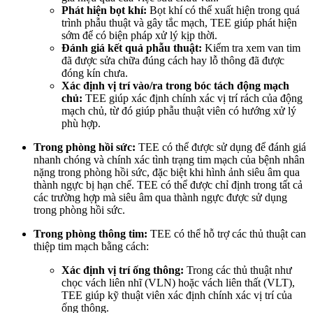
Phát hiện bọt khí:
Bọt khí có thể xuất hiện trong quá
trình phẫu thuật và gây tắc mạch, TEE giúp phát hiện
sớm để có biện pháp xử lý kịp thời.
Đánh giá kết quả phẫu thuật:
Kiểm tra xem van tim
đã được sửa chữa đúng cách hay lỗ thông đã được
đóng kín chưa.
Xác định vị trí vào/ra trong bóc tách động mạch
chủ:
TEE giúp xác định chính xác vị trí rách của động
mạch chủ, từ đó giúp phẫu thuật viên có hướng xử lý
phù hợp.
Trong phòng hồi sức:
TEE có thể được sử dụng để đánh giá
nhanh chóng và chính xác tình trạng tim mạch của bệnh nhân
nặng trong phòng hồi sức, đặc biệt khi hình ảnh siêu âm qua
thành ngực bị hạn chế. TEE có thể được chỉ định trong tất cả
các trường hợp mà siêu âm qua thành ngực được sử dụng
trong phòng hồi sức.
Trong phòng thông tim:
TEE có thể hỗ trợ các thủ thuật can
thiệp tim mạch bằng cách:
Xác định vị trí ống thông:
Trong các thủ thuật như
chọc vách liên nhĩ (VLN) hoặc vách liên thất (VLT),
TEE giúp kỹ thuật viên xác định chính xác vị trí của
ống thông.