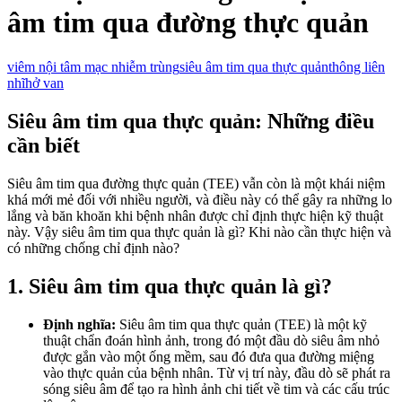
âm tim qua đường thực quản
viêm nội tâm mạc nhiễm trùng
siêu âm tim qua thực quản
thông liên
nhĩ
hở van
Siêu âm tim qua thực quản: Những điều
cần biết
Siêu âm tim qua đường thực quản (TEE) vẫn còn là một khái niệm
khá mới mẻ đối với nhiều người, và điều này có thể gây ra những lo
lắng và băn khoăn khi bệnh nhân được chỉ định thực hiện kỹ thuật
này. Vậy siêu âm tim qua thực quản là gì? Khi nào cần thực hiện và
có những chống chỉ định nào?
1. Siêu âm tim qua thực quản là gì?
Định nghĩa:
Siêu âm tim qua thực quản (TEE) là một kỹ
thuật chẩn đoán hình ảnh, trong đó một đầu dò siêu âm nhỏ
được gắn vào một ống mềm, sau đó đưa qua đường miệng
vào thực quản của bệnh nhân. Từ vị trí này, đầu dò sẽ phát ra
sóng siêu âm để tạo ra hình ảnh chi tiết về tim và các cấu trúc