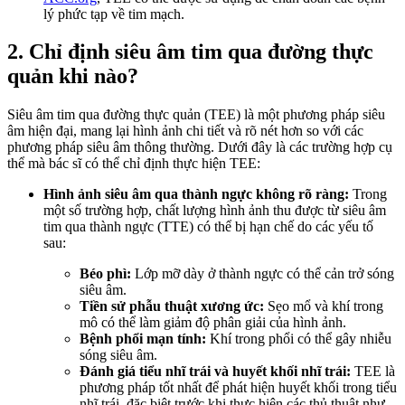
lý phức tạp về tim mạch.
2. Chỉ định siêu âm tim qua đường thực
quản khi nào?
Siêu âm tim qua đường thực quản (TEE) là một phương pháp siêu
âm hiện đại, mang lại hình ảnh chi tiết và rõ nét hơn so với các
phương pháp siêu âm thông thường. Dưới đây là các trường hợp cụ
thể mà bác sĩ có thể chỉ định thực hiện TEE:
Hình ảnh siêu âm qua thành ngực không rõ ràng:
Trong
một số trường hợp, chất lượng hình ảnh thu được từ siêu âm
tim qua thành ngực (TTE) có thể bị hạn chế do các yếu tố
sau:
Béo phì:
Lớp mỡ dày ở thành ngực có thể cản trở sóng
siêu âm.
Tiền sử phẫu thuật xương ức:
Sẹo mổ và khí trong
mô có thể làm giảm độ phân giải của hình ảnh.
Bệnh phổi mạn tính:
Khí trong phổi có thể gây nhiễu
sóng siêu âm.
Đánh giá tiểu nhĩ trái và huyết khối nhĩ trái:
TEE là
phương pháp tốt nhất để phát hiện huyết khối trong tiểu
nhĩ trái, đặc biệt trước khi thực hiện các thủ thuật như