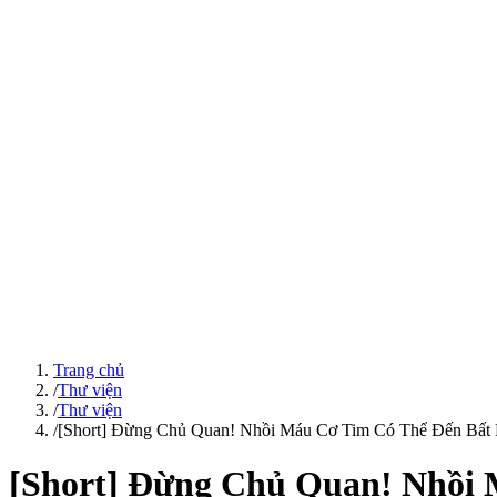
Trang chủ
/
Thư viện
/
Thư viện
/
[Short] Đừng Chủ Quan! Nhồi Máu Cơ Tim Có Thể Đến Bất 
[Short] Đừng Chủ Quan! Nhồi 