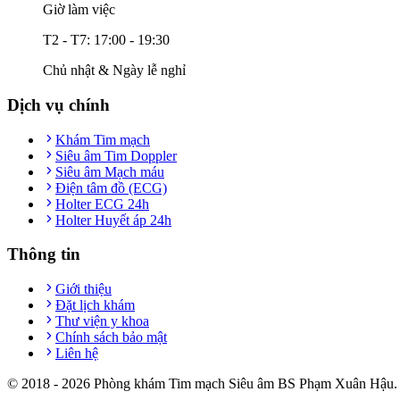
Giờ làm việc
T2 - T7: 17:00 - 19:30
Chủ nhật & Ngày lễ nghỉ
Dịch vụ chính
Khám Tim mạch
Siêu âm Tim Doppler
Siêu âm Mạch máu
Điện tâm đồ (ECG)
Holter ECG 24h
Holter Huyết áp 24h
Thông tin
Giới thiệu
Đặt lịch khám
Thư viện y khoa
Chính sách bảo mật
Liên hệ
© 2018 -
2026
Phòng khám Tim mạch Siêu âm BS Phạm Xuân Hậu. T