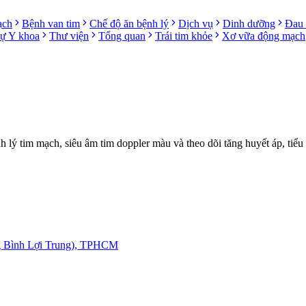
ạch
Bệnh van tim
Chế độ ăn bệnh lý
Dịch vụ
Dinh dưỡng
Đau 
sự Y khoa
Thư viện
Tổng quan
Trái tim khỏe
Xơ vữa động mạch
ý tim mạch, siêu âm tim doppler màu và theo dõi tăng huyết áp, tiểu
g Bình Lợi Trung), TPHCM