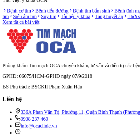
Thư viện y khoa OCA
Bệnh cơ tim
Bệnh tiểu đường
Bệnh tim bẩm sinh
Bệnh tĩnh m
tim
Siêu âm tim
Suy tim
Tài liệu y khoa
Tăng huyết áp
Thời 
Xem tất cả bài viết
Phòng khám Tim mạch OCA chuyên khám, tư vấn và điều trị các bệnh l
GPHĐ: 06075/HCM-GPHĐ ngày 07/9/2018
BS Phụ trách: BSCKII Phạm Xuân Hậu
Liên hệ
336A Phan Văn Trị, Phường 11, Quận Bình Thạnh (Phườn
0938 237 460
info@ocaclinic.vn