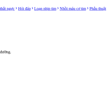
thắt ngực
Hỏi đáp
Loạn nhịp tim
Nhồi máu cơ tim
Phẫu thuật
 đường.