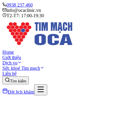
0938 237 460
info@ocaclinic.vn
T2-T7: 17:00-19:30
Home
Giới thiệu
Dịch vụ
Sức khoẻ Tim mạch
Liên hệ
Tìm kiếm
Đặt lịch khám