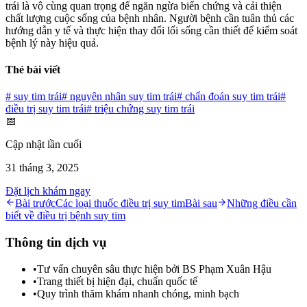
trái là vô cùng quan trọng để ngăn ngừa biến chứng và cải thiện
chất lượng cuộc sống của bệnh nhân. Người bệnh cần tuân thủ các
hướng dẫn y tế và thực hiện thay đổi lối sống cần thiết để kiểm soát
bệnh lý này hiệu quả.
Thẻ bài viết
#
suy tim trái
#
nguyên nhân suy tim trái
#
chẩn đoán suy tim trái
#
điều trị suy tim trái
#
triệu chứng suy tim trái
📅
Cập nhật lần cuối
31 tháng 3, 2025
Đặt lịch khám ngay
Bài trước
Các loại thuốc điều trị suy tim
Bài sau
Những điều cần
biết về điều trị bệnh suy tim
Thông tin dịch vụ
•
Tư vấn chuyên sâu thực hiện bởi BS Phạm Xuân Hậu
•
Trang thiết bị hiện đại, chuẩn quốc tế
•
Quy trình thăm khám nhanh chóng, minh bạch