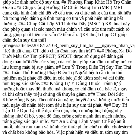
giúp xác định mức độ suy tim. ## Phương Pháp Khác Hỗ Trợ Chẩn
Đoán ### Chụp Cộng Hưởng Từ Chức Năng Tim (MRI) MRI
cung cấp hình ảnh chi tiết về cấu trúc và chức năng của tim, rất hữu
ích trong việc đánh giá tình trạng cơ tim và phát hiện những bất
thường. ### Chụp Cắt Lớp Vi Tính Đa Dãy (MSCT) Kỹ thuật này
cho phép quan sát các mạch máu chính và cấu trúc tim một cách rõ
ràng, giúp phát hiện các vấn đề tiềm ẩn. ![Kỹ thuật chụp CT giúp
chẩn đoán suy tim trái]
(images/articles/2018/12/163_benh_suy_tim_trai___nguyen_nhan_v
"Kỹ thuật chụp CT giúp chẩn đoán suy tim trái") ### Phóng Xạ Đồ
Tưới Máu Cơ Tim (SPECT) SPECT được sử dụng để đánh giá
dòng máu tưới đến các vùng của cơ tim, giúp xác định những nơi có
lưu lượng máu bị suy giảm. ## Lưu Ý Trong Điều Trị Suy Tim Trái
### Tuân Thủ Phương Pháp Điều Trị Người bệnh cần tuân thủ
nghiêm ngặt phác đồ điều trị của bác sĩ để kiểm soát và cải thiện
tình trạng sức khỏe. ### Không Tự Ý Dùng Thuốc Tránh tự ý
ngừng hoặc thay đổi thuốc mà không có chỉ định của bác sĩ, ngay
cả khi cảm thấy triệu chứng đã thuyên giảm. ### Theo Dõi Sức
Khỏe Hằng Ngày Theo dõi cân nặng, huyết áp và lượng nước tiểu
mỗi ngày để nhận biết sớm dấu hiệu suy tim tái phát. ### Duy Trì
Tập Thể Dục Tập thể dục đều đặn, chọn những hoạt động nhẹ
nhàng như đi bộ, yoga để tăng cường sức mạnh tim mạch nhưng
tránh gắng sức quá mức. ### Ăn Uống Lành Mạnh Chế độ ăn ít
muối, nhiều rau xanh và tránh các thực phẩm chứa nhiều cholesterol
và chất béo không bão hòa. Việc phát hiện và điều trị sớm suy tim