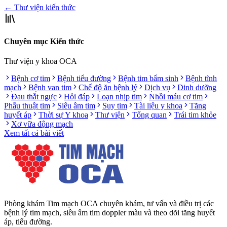
← Thư viện kiến thức
Chuyên mục Kiến thức
Thư viện y khoa OCA
Bệnh cơ tim
Bệnh tiểu đường
Bệnh tim bẩm sinh
Bệnh tĩnh
mạch
Bệnh van tim
Chế độ ăn bệnh lý
Dịch vụ
Dinh dưỡng
Đau thắt ngực
Hỏi đáp
Loạn nhịp tim
Nhồi máu cơ tim
Phẫu thuật tim
Siêu âm tim
Suy tim
Tài liệu y khoa
Tăng
huyết áp
Thời sự Y khoa
Thư viện
Tổng quan
Trái tim khỏe
Xơ vữa động mạch
Xem tất cả bài viết
Phòng khám Tim mạch OCA chuyên khám, tư vấn và điều trị các
bệnh lý tim mạch, siêu âm tim doppler màu và theo dõi tăng huyết
áp, tiểu đường.