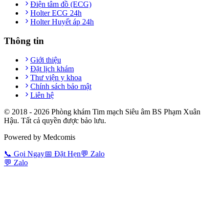
Điện tâm đồ (ECG)
Holter ECG 24h
Holter Huyết áp 24h
Thông tin
Giới thiệu
Đặt lịch khám
Thư viện y khoa
Chính sách bảo mật
Liên hệ
© 2018 -
2026
Phòng khám Tim mạch Siêu âm BS Phạm Xuân
Hậu. Tất cả quyền được bảo lưu.
Powered by Medcomis
📞
Gọi Ngay
📅
Đặt Hẹn
💬
Zalo
💬
Zalo