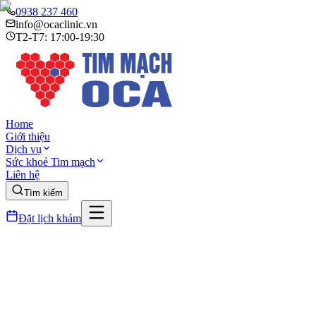
0938 237 460
info@ocaclinic.vn
T2-T7: 17:00-19:30
Home
Giới thiệu
Dịch vụ
Sức khoẻ Tim mạch
Liên hệ
Tìm kiếm
Đặt lịch khám