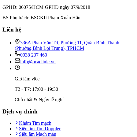
GPHĐ: 06075/HCM-GPHĐ ngày 07/9/2018
BS Phụ trách: BSCKII Phạm Xuân Hậu
Liên hệ
336A Phan Văn Trị, Phường 11, Quận Bình Thạnh
(Phường Bình Lợi Trung), TPHCM
0938 237 460
info@ocaclinic.vn
Giờ làm việc
T2 - T7: 17:00 - 19:30
Chủ nhật & Ngày lễ nghỉ
Dịch vụ chính
Khám Tim mạch
Siêu âm Tim Doppler
Siêu âm Mạch máu