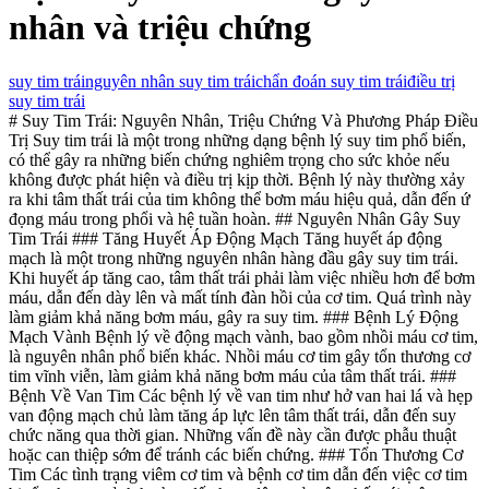
nhân và triệu chứng
suy tim trái
nguyên nhân suy tim trái
chẩn đoán suy tim trái
điều trị
suy tim trái
# Suy Tim Trái: Nguyên Nhân, Triệu Chứng Và Phương Pháp Điều
Trị Suy tim trái là một trong những dạng bệnh lý suy tim phổ biến,
có thể gây ra những biến chứng nghiêm trọng cho sức khỏe nếu
không được phát hiện và điều trị kịp thời. Bệnh lý này thường xảy
ra khi tâm thất trái của tim không thể bơm máu hiệu quả, dẫn đến ứ
đọng máu trong phổi và hệ tuần hoàn. ## Nguyên Nhân Gây Suy
Tim Trái ### Tăng Huyết Áp Động Mạch Tăng huyết áp động
mạch là một trong những nguyên nhân hàng đầu gây suy tim trái.
Khi huyết áp tăng cao, tâm thất trái phải làm việc nhiều hơn để bơm
máu, dẫn đến dày lên và mất tính đàn hồi của cơ tim. Quá trình này
làm giảm khả năng bơm máu, gây ra suy tim. ### Bệnh Lý Động
Mạch Vành Bệnh lý về động mạch vành, bao gồm nhồi máu cơ tim,
là nguyên nhân phổ biến khác. Nhồi máu cơ tim gây tổn thương cơ
tim vĩnh viễn, làm giảm khả năng bơm máu của tâm thất trái. ###
Bệnh Về Van Tim Các bệnh lý về van tim như hở van hai lá và hẹp
van động mạch chủ làm tăng áp lực lên tâm thất trái, dẫn đến suy
chức năng qua thời gian. Những vấn đề này cần được phẫu thuật
hoặc can thiệp sớm để tránh các biến chứng. ### Tổn Thương Cơ
Tim Các tình trạng viêm cơ tim và bệnh cơ tim dẫn đến việc cơ tim