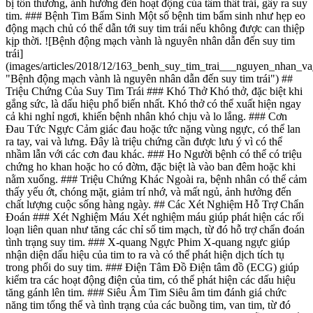
bị tổn thương, ảnh hưởng đến hoạt động của tâm thất trái, gây ra suy
tim. ### Bệnh Tim Bẩm Sinh Một số bệnh tim bẩm sinh như hẹp eo
động mạch chủ có thể dẫn tới suy tim trái nếu không được can thiệp
kịp thời. ![Bệnh động mạch vành là nguyên nhân dẫn đến suy tim
trái]
(images/articles/2018/12/163_benh_suy_tim_trai___nguyen_nhan_v
"Bệnh động mạch vành là nguyên nhân dẫn đến suy tim trái") ##
Triệu Chứng Của Suy Tim Trái ### Khó Thở Khó thở, đặc biệt khi
gắng sức, là dấu hiệu phổ biến nhất. Khó thở có thể xuất hiện ngay
cả khi nghỉ ngơi, khiến bệnh nhân khó chịu và lo lắng. ### Cơn
Đau Tức Ngực Cảm giác đau hoặc tức nặng vùng ngực, có thể lan
ra tay, vai và lưng. Đây là triệu chứng cần được lưu ý vì có thể
nhầm lẫn với các cơn đau khác. ### Ho Người bệnh có thể có triệu
chứng ho khan hoặc ho có đờm, đặc biệt là vào ban đêm hoặc khi
nằm xuống. ### Triệu Chứng Khác Ngoài ra, bệnh nhân có thể cảm
thấy yếu ớt, chóng mặt, giảm trí nhớ, và mất ngủ, ảnh hưởng đến
chất lượng cuộc sống hàng ngày. ## Các Xét Nghiệm Hỗ Trợ Chẩn
Đoán ### Xét Nghiệm Máu Xét nghiệm máu giúp phát hiện các rối
loạn liên quan như tăng các chỉ số tim mạch, từ đó hỗ trợ chẩn đoán
tình trạng suy tim. ### X-quang Ngực Phim X-quang ngực giúp
nhận diện dấu hiệu của tim to ra và có thể phát hiện dịch tích tụ
trong phổi do suy tim. ### Điện Tâm Đồ Điện tâm đồ (ECG) giúp
kiểm tra các hoạt động điện của tim, có thể phát hiện các dấu hiệu
tăng gánh lên tim. ### Siêu Âm Tim Siêu âm tim đánh giá chức
năng tim tổng thể và tình trạng của các buồng tim, van tim, từ đó