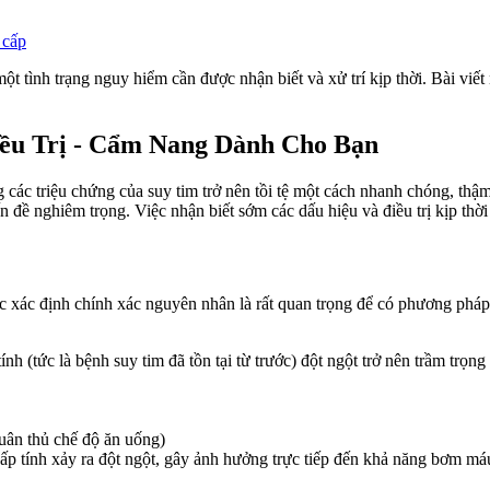
 cấp
một tình trạng nguy hiểm cần được nhận biết và xử trí kịp thời. Bài viết
iều Trị - Cẩm Nang Dành Cho Bạn
ạng các triệu chứng của suy tim trở nên tồi tệ một cách nhanh chóng, th
đề nghiêm trọng. Việc nhận biết sớm các dấu hiệu và điều trị kịp thời
ệc xác định chính xác nguyên nhân là rất quan trọng để có phương pháp
ính (tức là bệnh suy tim đã tồn tại từ trước) đột ngột trở nên trầm trọn
tuân thủ chế độ ăn uống)
p tính xảy ra đột ngột, gây ảnh hưởng trực tiếp đến khả năng bơm máu