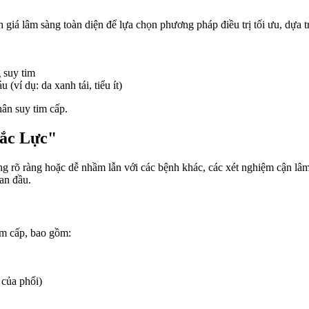
h giá lâm sàng toàn diện để lựa chọn phương pháp điều trị tối ưu, dựa t
g suy tim
(ví dụ: da xanh tái, tiểu ít)
hân suy tim cấp.
Đắc Lực"
ng rõ ràng hoặc dễ nhầm lẫn với các bệnh khác, các xét nghiệm cận lâm
an đầu.
im cấp, bao gồm:
 của phổi)