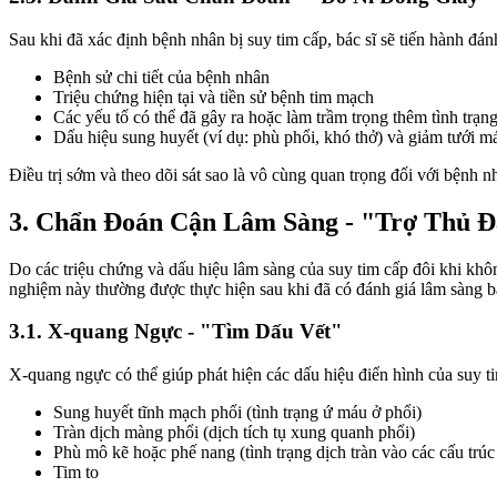
Sau khi đã xác định bệnh nhân bị suy tim cấp, bác sĩ sẽ tiến hành đán
Bệnh sử chi tiết của bệnh nhân
Triệu chứng hiện tại và tiền sử bệnh tim mạch
Các yếu tố có thể đã gây ra hoặc làm trầm trọng thêm tình trạn
Dấu hiệu sung huyết (ví dụ: phù phổi, khó thở) và giảm tưới máu 
Điều trị sớm và theo dõi sát sao là vô cùng quan trọng đối với bệnh n
3. Chẩn Đoán Cận Lâm Sàng - "Trợ Thủ 
Do các triệu chứng và dấu hiệu lâm sàng của suy tim cấp đôi khi khô
nghiệm này thường được thực hiện sau khi đã có đánh giá lâm sàng b
3.1. X-quang Ngực - "Tìm Dấu Vết"
X-quang ngực có thể giúp phát hiện các dấu hiệu điển hình của suy t
Sung huyết tĩnh mạch phổi (tình trạng ứ máu ở phổi)
Tràn dịch màng phổi (dịch tích tụ xung quanh phổi)
Phù mô kẽ hoặc phế nang (tình trạng dịch tràn vào các cấu trúc
Tim to