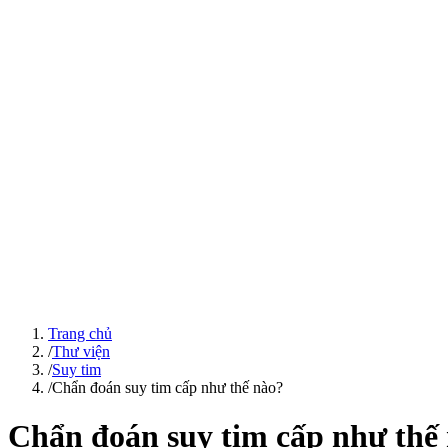
Trang chủ
/
Thư viện
/
Suy tim
/
Chẩn đoán suy tim cấp như thế nào?
Chẩn đoán suy tim cấp như thế