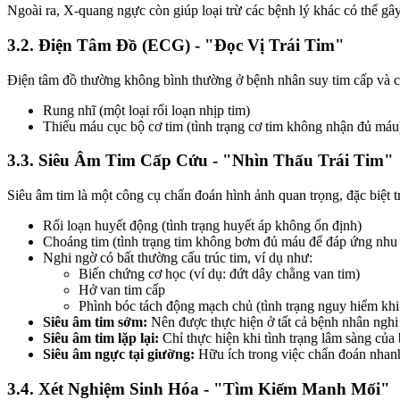
Ngoài ra, X-quang ngực còn giúp loại trừ các bệnh lý khác có thể gâ
3.2. Điện Tâm Đồ (ECG) - "Đọc Vị Trái Tim"
Điện tâm đồ thường không bình thường ở bệnh nhân suy tim cấp và có 
Rung nhĩ (một loại rối loạn nhịp tim)
Thiếu máu cục bộ cơ tim (tình trạng cơ tim không nhận đủ máu
3.3. Siêu Âm Tim Cấp Cứu - "Nhìn Thấu Trái Tim"
Siêu âm tim là một công cụ chẩn đoán hình ảnh quan trọng, đặc biệt t
Rối loạn huyết động (tình trạng huyết áp không ổn định)
Choáng tim (tình trạng tim không bơm đủ máu để đáp ứng nhu 
Nghi ngờ có bất thường cấu trúc tim, ví dụ như:
Biến chứng cơ học (ví dụ: đứt dây chằng van tim)
Hở van tim cấp
Phình bóc tách động mạch chủ (tình trạng nguy hiểm khi
Siêu âm tim sớm:
Nên được thực hiện ở tất cả bệnh nhân nghi 
Siêu âm tim lặp lại:
Chỉ thực hiện khi tình trạng lâm sàng của
Siêu âm ngực tại giường:
Hữu ích trong việc chẩn đoán nhan
3.4. Xét Nghiệm Sinh Hóa - "Tìm Kiếm Manh Mối"