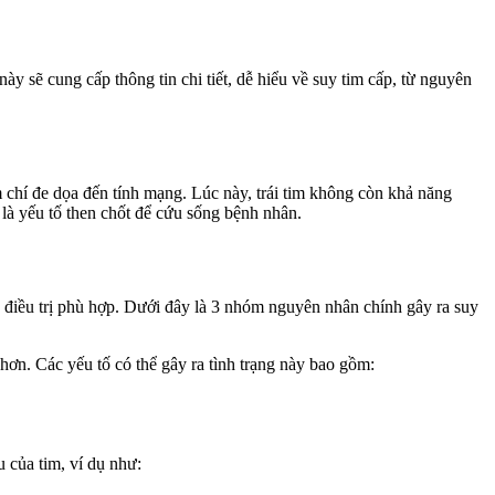
 này sẽ cung cấp thông tin chi tiết, dễ hiểu về suy tim cấp, từ nguyên
ậm chí đe dọa đến tính mạng. Lúc này, trái tim không còn khả năng
 là yếu tố then chốt để cứu sống bệnh nhân.
 điều trị phù hợp. Dưới đây là 3 nhóm nguyên nhân chính gây ra suy
g hơn. Các yếu tố có thể gây ra tình trạng này bao gồm:
 của tim, ví dụ như: