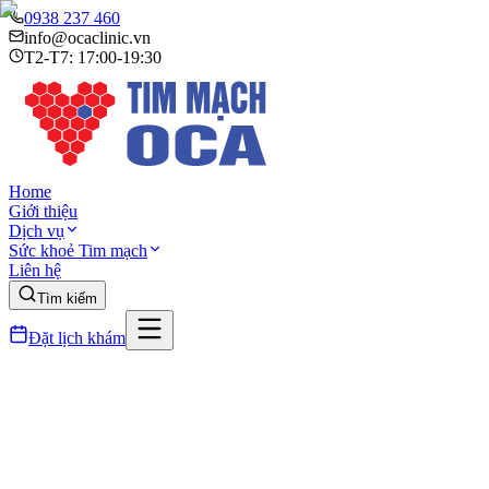
0938 237 460
info@ocaclinic.vn
T2-T7: 17:00-19:30
Home
Giới thiệu
Dịch vụ
Sức khoẻ Tim mạch
Liên hệ
Tìm kiếm
Đặt lịch khám