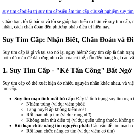
suy tim cấp
điều trị suy tim cấp
siêu âm tim cấp cứu
xét nghiệm suy tim
Chào bạn, tôi là bác sĩ và tôi sẽ giúp bạn hiểu rõ hơn về suy tim cấp, 
nhân, cách chẩn đoán đến phương pháp điều trị hiện nay.
Suy Tim Cấp: Nhận Biết, Chẩn Đoán và Đ
Suy tim cấp là gì và tại sao nó lại nguy hiểm? Suy tim cấp là tình tr
bơm đủ máu để đáp ứng nhu cầu của cơ thể, dẫn đến hàng loạt các vấn 
1. Suy Tim Cấp - "Kẻ Tấn Công" Bất Ngờ
Suy tim cấp có thể xuất hiện do nhiều nguyên nhân khác nhau, và vi
tim cấp:
Suy tim mạn tính mất bù cấp:
Đây là tình trạng suy tim mạn t
Nhiễm trùng (ví dụ: viêm phổi)
Tăng huyết áp không kiểm soát
Rối loạn nhịp tim (ví dụ: rung nhĩ)
Không tuân thủ điều trị (ví dụ: quên uống thuốc, không 
Rối loạn chức năng tim nguyên phát:
Các vấn đề tim mạch cấ
Rối loạn chức năng cơ tim (ví dụ: viêm cơ tim)