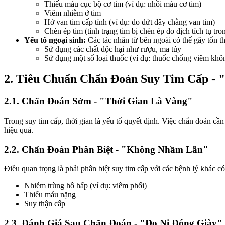
Thiếu máu cục bộ cơ tim (ví dụ: nhồi máu cơ tim)
Viêm nhiễm ở tim
Hở van tim cấp tính (ví dụ: do đứt dây chằng van tim)
Chèn ép tim (tình trạng tim bị chèn ép do dịch tích tụ t
Yếu tố ngoại sinh:
Các tác nhân từ bên ngoài có thể gây tổn t
Sử dụng các chất độc hại như rượu, ma túy
Sử dụng một số loại thuốc (ví dụ: thuốc chống viêm không
2. Tiêu Chuẩn Chẩn Đoán Suy Tim Cấp - 
2.1. Chẩn Đoán Sớm - "Thời Gian Là Vàng"
Trong suy tim cấp, thời gian là yếu tố quyết định. Việc chẩn đoán c
hiệu quả.
2.2. Chẩn Đoán Phân Biệt - "Không Nhầm Lẫn"
Điều quan trọng là phải phân biệt suy tim cấp với các bệnh lý khác có
Nhiễm trùng hô hấp (ví dụ: viêm phổi)
Thiếu máu nặng
Suy thận cấp
2.3. Đánh Giá Sau Chẩn Đoán - "Đo Ni Đóng Giày"