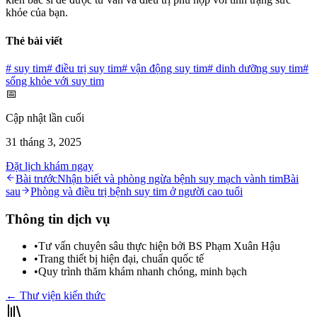
khỏe của bạn.
Thẻ bài viết
#
suy tim
#
điều trị suy tim
#
vận động suy tim
#
dinh dưỡng suy tim
#
sống khỏe với suy tim
📅
Cập nhật lần cuối
31 tháng 3, 2025
Đặt lịch khám ngay
Bài trước
Nhận biết và phòng ngừa bệnh suy mạch vành tim
Bài
sau
Phòng và điều trị bệnh suy tim ở người cao tuổi
Thông tin dịch vụ
•
Tư vấn chuyên sâu thực hiện bởi BS Phạm Xuân Hậu
•
Trang thiết bị hiện đại, chuẩn quốc tế
•
Quy trình thăm khám nhanh chóng, minh bạch
← Thư viện kiến thức