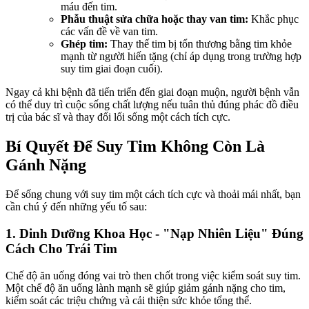
máu đến tim.
Phẫu thuật sửa chữa hoặc thay van tim:
Khắc phục
các vấn đề về van tim.
Ghép tim:
Thay thế tim bị tổn thương bằng tim khỏe
mạnh từ người hiến tặng (chỉ áp dụng trong trường hợp
suy tim giai đoạn cuối).
Ngay cả khi bệnh đã tiến triển đến giai đoạn muộn, người bệnh vẫn
có thể duy trì cuộc sống chất lượng nếu tuân thủ đúng phác đồ điều
trị của bác sĩ và thay đổi lối sống một cách tích cực.
Bí Quyết Để Suy Tim Không Còn Là
Gánh Nặng
Để sống chung với suy tim một cách tích cực và thoải mái nhất, bạn
cần chú ý đến những yếu tố sau:
1. Dinh Dưỡng Khoa Học - "Nạp Nhiên Liệu" Đúng
Cách Cho Trái Tim
Chế độ ăn uống đóng vai trò then chốt trong việc kiểm soát suy tim.
Một chế độ ăn uống lành mạnh sẽ giúp giảm gánh nặng cho tim,
kiểm soát các triệu chứng và cải thiện sức khỏe tổng thể.