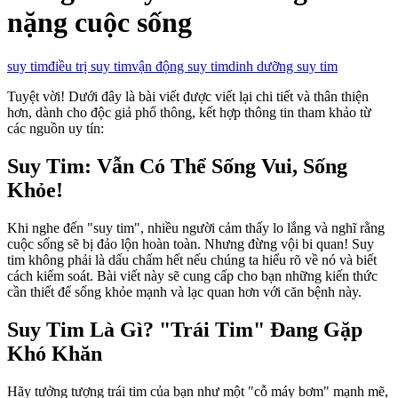
nặng cuộc sống
suy tim
điều trị suy tim
vận động suy tim
dinh dưỡng suy tim
Tuyệt vời! Dưới đây là bài viết được viết lại chi tiết và thân thiện
hơn, dành cho độc giả phổ thông, kết hợp thông tin tham khảo từ
các nguồn uy tín:
Suy Tim: Vẫn Có Thể Sống Vui, Sống
Khỏe!
Khi nghe đến "suy tim", nhiều người cảm thấy lo lắng và nghĩ rằng
cuộc sống sẽ bị đảo lộn hoàn toàn. Nhưng đừng vội bi quan! Suy
tim không phải là dấu chấm hết nếu chúng ta hiểu rõ về nó và biết
cách kiểm soát. Bài viết này sẽ cung cấp cho bạn những kiến thức
cần thiết để sống khỏe mạnh và lạc quan hơn với căn bệnh này.
Suy Tim Là Gì? "Trái Tim" Đang Gặp
Khó Khăn
Hãy tưởng tượng trái tim của bạn như một "cỗ máy bơm" mạnh mẽ,