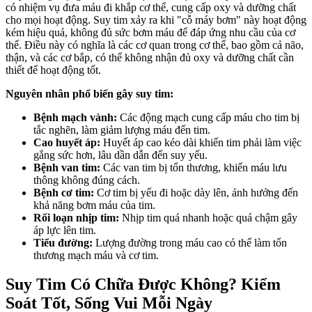
có nhiệm vụ đưa máu đi khắp cơ thể, cung cấp oxy và dưỡng chất
cho mọi hoạt động. Suy tim xảy ra khi "cỗ máy bơm" này hoạt động
kém hiệu quả, không đủ sức bơm máu để đáp ứng nhu cầu của cơ
thể. Điều này có nghĩa là các cơ quan trong cơ thể, bao gồm cả não,
thận, và các cơ bắp, có thể không nhận đủ oxy và dưỡng chất cần
thiết để hoạt động tốt.
Nguyên nhân phổ biến gây suy tim:
Bệnh mạch vành:
Các động mạch cung cấp máu cho tim bị
tắc nghẽn, làm giảm lượng máu đến tim.
Cao huyết áp:
Huyết áp cao kéo dài khiến tim phải làm việc
gắng sức hơn, lâu dần dẫn đến suy yếu.
Bệnh van tim:
Các van tim bị tổn thương, khiến máu lưu
thông không đúng cách.
Bệnh cơ tim:
Cơ tim bị yếu đi hoặc dày lên, ảnh hưởng đến
khả năng bơm máu của tim.
Rối loạn nhịp tim:
Nhịp tim quá nhanh hoặc quá chậm gây
áp lực lên tim.
Tiểu đường:
Lượng đường trong máu cao có thể làm tổn
thương mạch máu và cơ tim.
Suy Tim Có Chữa Được Không? Kiểm
Soát Tốt, Sống Vui Mỗi Ngày