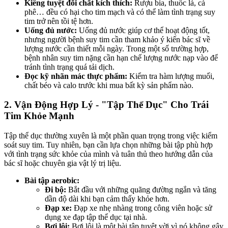
Kiêng tuyệt đối chất kích thích:
Rượu bia, thuốc lá, cà
phê… đều có hại cho tim mạch và có thể làm tình trạng suy
tim trở nên tồi tệ hơn.
Uống đủ nước:
Uống đủ nước giúp cơ thể hoạt động tốt,
nhưng người bệnh suy tim cần tham khảo ý kiến bác sĩ về
lượng nước cần thiết mỗi ngày. Trong một số trường hợp,
bệnh nhân suy tim nặng cần hạn chế lượng nước nạp vào để
tránh tình trạng quá tải dịch.
Đọc kỹ nhãn mác thực phẩm:
Kiểm tra hàm lượng muối,
chất béo và calo trước khi mua bất kỳ sản phẩm nào.
2. Vận Động Hợp Lý - "Tập Thể Dục" Cho Trái
Tim Khỏe Mạnh
Tập thể dục thường xuyên là một phần quan trọng trong việc kiểm
soát suy tim. Tuy nhiên, bạn cần lựa chọn những bài tập phù hợp
với tình trạng sức khỏe của mình và tuân thủ theo hướng dẫn của
bác sĩ hoặc chuyên gia vật lý trị liệu.
Bài tập aerobic:
Đi bộ:
Bắt đầu với những quãng đường ngắn và tăng
dần độ dài khi bạn cảm thấy khỏe hơn.
Đạp xe:
Đạp xe nhẹ nhàng trong công viên hoặc sử
dụng xe đạp tập thể dục tại nhà.
Bơi lội:
Bơi lội là một bài tập tuyệt vời vì nó không gây