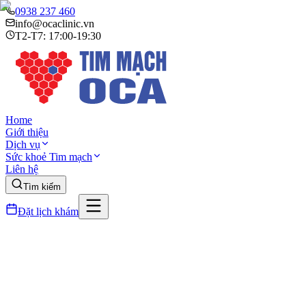
0938 237 460
info@ocaclinic.vn
T2-T7: 17:00-19:30
Home
Giới thiệu
Dịch vụ
Sức khoẻ Tim mạch
Liên hệ
Tìm kiếm
Đặt lịch khám