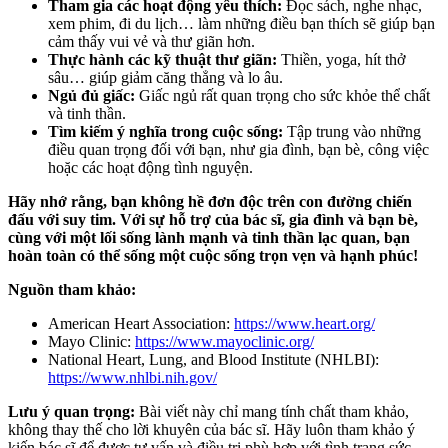
Tham gia các hoạt động yêu thích:
Đọc sách, nghe nhạc,
xem phim, đi du lịch… làm những điều bạn thích sẽ giúp bạn
cảm thấy vui vẻ và thư giãn hơn.
Thực hành các kỹ thuật thư giãn:
Thiền, yoga, hít thở
sâu… giúp giảm căng thẳng và lo âu.
Ngủ đủ giấc:
Giấc ngủ rất quan trọng cho sức khỏe thể chất
và tinh thần.
Tìm kiếm ý nghĩa trong cuộc sống:
Tập trung vào những
điều quan trọng đối với bạn, như gia đình, bạn bè, công việc
hoặc các hoạt động tình nguyện.
Hãy nhớ rằng, bạn không hề đơn độc trên con đường chiến
đấu với suy tim. Với sự hỗ trợ của bác sĩ, gia đình và bạn bè,
cùng với một lối sống lành mạnh và tinh thần lạc quan, bạn
hoàn toàn có thể sống một cuộc sống trọn vẹn và hạnh phúc!
Nguồn tham khảo:
American Heart Association:
https://www.heart.org/
Mayo Clinic:
https://www.mayoclinic.org/
National Heart, Lung, and Blood Institute (NHLBI):
https://www.nhlbi.nih.gov/
Lưu ý quan trọng:
Bài viết này chỉ mang tính chất tham khảo,
không thay thế cho lời khuyên của bác sĩ. Hãy luôn tham khảo ý
kiến bác sĩ để được tư vấn và điều trị phù hợp với tình trạng sức