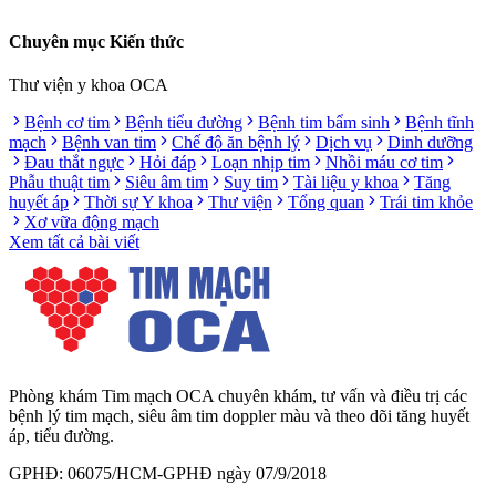
Chuyên mục Kiến thức
Thư viện y khoa OCA
Bệnh cơ tim
Bệnh tiểu đường
Bệnh tim bẩm sinh
Bệnh tĩnh
mạch
Bệnh van tim
Chế độ ăn bệnh lý
Dịch vụ
Dinh dưỡng
Đau thắt ngực
Hỏi đáp
Loạn nhịp tim
Nhồi máu cơ tim
Phẫu thuật tim
Siêu âm tim
Suy tim
Tài liệu y khoa
Tăng
huyết áp
Thời sự Y khoa
Thư viện
Tổng quan
Trái tim khỏe
Xơ vữa động mạch
Xem tất cả bài viết
Phòng khám Tim mạch OCA chuyên khám, tư vấn và điều trị các
bệnh lý tim mạch, siêu âm tim doppler màu và theo dõi tăng huyết
áp, tiểu đường.
GPHĐ: 06075/HCM-GPHĐ ngày 07/9/2018