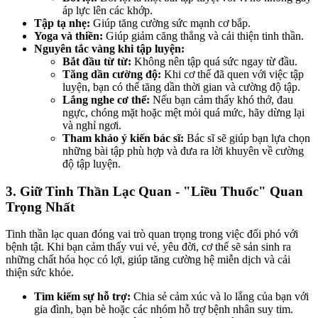
áp lực lên các khớp.
Tập tạ nhẹ:
Giúp tăng cường sức mạnh cơ bắp.
Yoga và thiền:
Giúp giảm căng thẳng và cải thiện tinh thần.
Nguyên tắc vàng khi tập luyện:
Bắt đầu từ từ:
Không nên tập quá sức ngay từ đầu.
Tăng dần cường độ:
Khi cơ thể đã quen với việc tập
luyện, bạn có thể tăng dần thời gian và cường độ tập.
Lắng nghe cơ thể:
Nếu bạn cảm thấy khó thở, đau
ngực, chóng mặt hoặc mệt mỏi quá mức, hãy dừng lại
và nghỉ ngơi.
Tham khảo ý kiến bác sĩ:
Bác sĩ sẽ giúp bạn lựa chọn
những bài tập phù hợp và đưa ra lời khuyên về cường
độ tập luyện.
3. Giữ Tinh Thần Lạc Quan - "Liều Thuốc" Quan
Trọng Nhất
Tinh thần lạc quan đóng vai trò quan trọng trong việc đối phó với
bệnh tật. Khi bạn cảm thấy vui vẻ, yêu đời, cơ thể sẽ sản sinh ra
những chất hóa học có lợi, giúp tăng cường hệ miễn dịch và cải
thiện sức khỏe.
Tìm kiếm sự hỗ trợ:
Chia sẻ cảm xúc và lo lắng của bạn với
gia đình, bạn bè hoặc các nhóm hỗ trợ bệnh nhân suy tim.