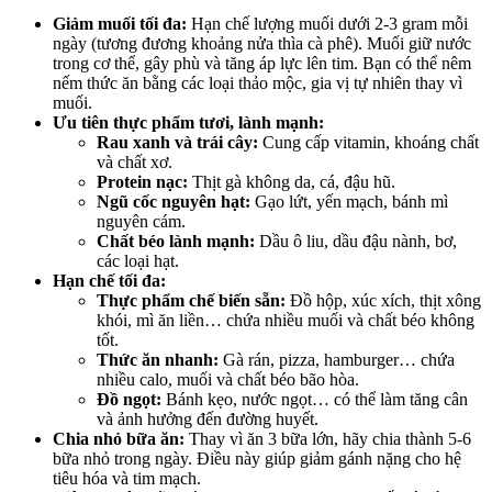
Giảm muối tối đa:
Hạn chế lượng muối dưới 2-3 gram mỗi
ngày (tương đương khoảng nửa thìa cà phê). Muối giữ nước
trong cơ thể, gây phù và tăng áp lực lên tim. Bạn có thể nêm
nếm thức ăn bằng các loại thảo mộc, gia vị tự nhiên thay vì
muối.
Ưu tiên thực phẩm tươi, lành mạnh:
Rau xanh và trái cây:
Cung cấp vitamin, khoáng chất
và chất xơ.
Protein nạc:
Thịt gà không da, cá, đậu hũ.
Ngũ cốc nguyên hạt:
Gạo lứt, yến mạch, bánh mì
nguyên cám.
Chất béo lành mạnh:
Dầu ô liu, dầu đậu nành, bơ,
các loại hạt.
Hạn chế tối đa:
Thực phẩm chế biến sẵn:
Đồ hộp, xúc xích, thịt xông
khói, mì ăn liền… chứa nhiều muối và chất béo không
tốt.
Thức ăn nhanh:
Gà rán, pizza, hamburger… chứa
nhiều calo, muối và chất béo bão hòa.
Đồ ngọt:
Bánh kẹo, nước ngọt… có thể làm tăng cân
và ảnh hưởng đến đường huyết.
Chia nhỏ bữa ăn:
Thay vì ăn 3 bữa lớn, hãy chia thành 5-6
bữa nhỏ trong ngày. Điều này giúp giảm gánh nặng cho hệ
tiêu hóa và tim mạch.