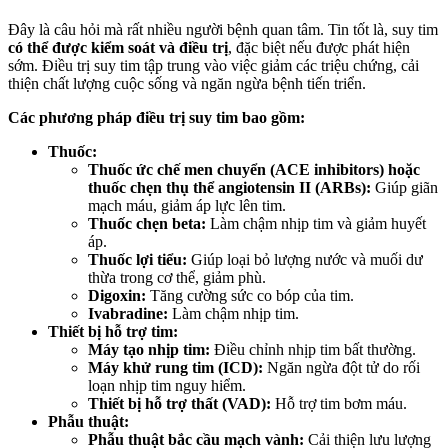
Đây là câu hỏi mà rất nhiều người bệnh quan tâm. Tin tốt là, suy tim
có thể được kiểm soát và điều trị
, đặc biệt nếu được phát hiện
sớm. Điều trị suy tim tập trung vào việc giảm các triệu chứng, cải
thiện chất lượng cuộc sống và ngăn ngừa bệnh tiến triển.
Các phương pháp điều trị suy tim bao gồm:
Thuốc:
Thuốc ức chế men chuyển (ACE inhibitors) hoặc
thuốc chẹn thụ thể angiotensin II (ARBs):
Giúp giãn
mạch máu, giảm áp lực lên tim.
Thuốc chẹn beta:
Làm chậm nhịp tim và giảm huyết
áp.
Thuốc lợi tiểu:
Giúp loại bỏ lượng nước và muối dư
thừa trong cơ thể, giảm phù.
Digoxin:
Tăng cường sức co bóp của tim.
Ivabradine:
Làm chậm nhịp tim.
Thiết bị hỗ trợ tim:
Máy tạo nhịp tim:
Điều chỉnh nhịp tim bất thường.
Máy khử rung tim (ICD):
Ngăn ngừa đột tử do rối
loạn nhịp tim nguy hiểm.
Thiết bị hỗ trợ thất (VAD):
Hỗ trợ tim bơm máu.
Phẫu thuật:
Phẫu thuật bắc cầu mạch vành:
Cải thiện lưu lượng