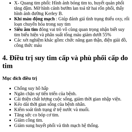
X- Quang tim phổi: Hình ảnh bóng tim to, huyết quản phổi
tăng đậm. Mờ hình cánh bướm lan toả từ hai rốn phổi, thấy
hình ảnh đường Kerley B.
Khí máu động mạch
: Giúp đánh giá tình trạng thiếu oxy, rối
loạn chuyển hóa trong suy tim
Siêu âm tim
đóng vai trò vô cùng quan trọng nhận biết suy
tim biểu hiện và phân suất tống máu giảm dưới 55%
Các xét nghiệm khác gồm: chức năng gan thận, điện giải đồ,
công thức máu
4. Điều trị suy tim cấp và phù phổi cấp do
tim
Mục đích điều trị
Chống suy hô hấp
Ngăn chặn sự tiến triển của bệnh.
Cải thiện chất lượng cuộc sống, giảm thời gian nhập viện.
Kéo dài thời gian sống của bệnh nhân.
Kiểm soát tình trạng ứ trệ nước và muối.
Tăng sức co bóp cơ tim.
Giảm công tim.
Giảm sung huyết phổi và tĩnh mạch hệ thống.