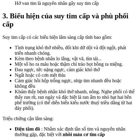
Hở van tim là nguyên nhân gây suy tim cấp
3. Biểu hiện của suy tim cấp và phù phổi
cấp
Suy tim cấp có các biểu hiện lâm sàng cấp tính bao gồm:
Tình trạng khó thở nhiều, đôi khi dữ dội và đột ngột, phát
triển nhanh chóng.
Kèm theo bệnh nhân lo lắng, vật vã, tím tái...
Một số ho ra máu hoặc thậm chí trào bọt hồng ra miệng.
Đau ngực, tức nặng ngực, cảm giác khó thở
Ngất hoặc có cơn mệt thỉu
Cảm giác hồi hộp trống ngực, nhịp tim nhanh đều hoặc
không đều
Khám thấy bệnh nhân khó thở nhanh, nông. Nghe phổi có thể
thấy ran rít, ran ngáy và đặc biệt là ran ẩm to nhỏ hạt hai bên
phế trường (có thể diễn biến kiểu nước thuỷ triều dâng từ hai
đáy phổi).
Triệu chứng cận lâm sàng:
Điện tâm đồ
: Nhằm xác định tần số tim và nguyên nhân
thường gặp, đặc biệt với
nhồi máu cơ tim cấp