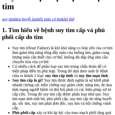
tim
suy tim
tăng huyết áp
nhồi máu cơ tim
khó thở
1. Tìm hiểu về bệnh suy tim cấp và phù
phổi cấp do tim
Suy tim (Heart Failure) là khi khả năng co bóp yếu của cơ tim
làm giảm khả năng tống đẩy máu của buồng tim, giảm cung
lượng máu cần thiết cho cơ thể, không đủ đáp ứng nhu cầu
chuyển hóa của cơ thể.
Có nhiều cách để phân loại suy tim trong chẩn đoán để có
biện pháp điều trị phù hợp. Trong đó dựa theo sinh lý bệnh
chia ra thành 2 loại:
suy tim cấp tính
và
suy tim mạn tính
.
Suy tim cấp
là gì?
Suy tim được định nghĩa là sự khởi phát
nhanh chóng các triệu chứng suy giảm chức năng tim, đe dọa
tính mạng người bệnh và đòi hỏi phải có các biện pháp xử trí
cấp cứu. Trong đó suy tim cấp được phân loại như sau: Suy
tim mạn tính mất bù, phù phổi cấp, suy tim cấp do tăng huyết
áp, sốc tim, suy tim phải đơn độc, suy tim và hội chứng vành
cấp.
Phù phổi cấp
xảy ra khi áp lực của mao mạch phổi tăng quá