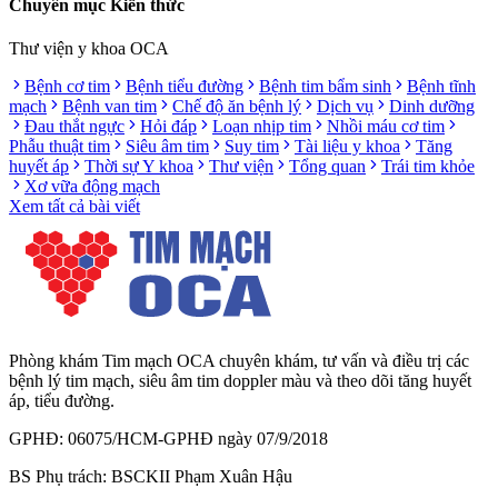
Chuyên mục Kiến thức
Thư viện y khoa OCA
Bệnh cơ tim
Bệnh tiểu đường
Bệnh tim bẩm sinh
Bệnh tĩnh
mạch
Bệnh van tim
Chế độ ăn bệnh lý
Dịch vụ
Dinh dưỡng
Đau thắt ngực
Hỏi đáp
Loạn nhịp tim
Nhồi máu cơ tim
Phẫu thuật tim
Siêu âm tim
Suy tim
Tài liệu y khoa
Tăng
huyết áp
Thời sự Y khoa
Thư viện
Tổng quan
Trái tim khỏe
Xơ vữa động mạch
Xem tất cả bài viết
Phòng khám Tim mạch OCA chuyên khám, tư vấn và điều trị các
bệnh lý tim mạch, siêu âm tim doppler màu và theo dõi tăng huyết
áp, tiểu đường.
GPHĐ: 06075/HCM-GPHĐ ngày 07/9/2018
BS Phụ trách: BSCKII Phạm Xuân Hậu