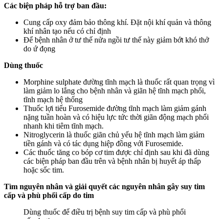
Các biện pháp hỗ trợ ban đầu:
Cung cấp oxy đảm bảo thông khí. Đặt nội khí quản và thông
khí nhân tạo nếu có chỉ định
Để bệnh nhân ở tư thế nửa ngồi tư thế này giảm bớt khó thở
do ứ đọng
Dùng thuốc
Morphine sulphate đường tĩnh mạch là thuốc rất quan trọng vì
làm giảm lo lắng cho bệnh nhân và giãn hệ tĩnh mạch phổi,
tĩnh mạch hệ thống
Thuốc lợi tiểu Furosemide đường tĩnh mạch làm giảm gánh
nặng tuần hoàn và có hiệu lực tức thời giãn động mạch phổi
nhanh khi tiêm tĩnh mạch.
Nitroglycerin là thuốc giãn chủ yếu hệ tĩnh mạch làm giảm
tiền gánh và có tác dụng hiệp đồng với Furosemide.
Các thuốc tăng co bóp cơ tim được chỉ định sau khi đã dùng
các biện pháp ban đầu trên và bệnh nhân bị huyết áp thấp
hoặc sốc tim.
Tìm nguyên nhân và giải quyết các nguyên nhân gây suy tim
cấp và phù phổi cấp do tim
Dùng thuốc để điều trị bệnh suy tim cấp và phù phổi