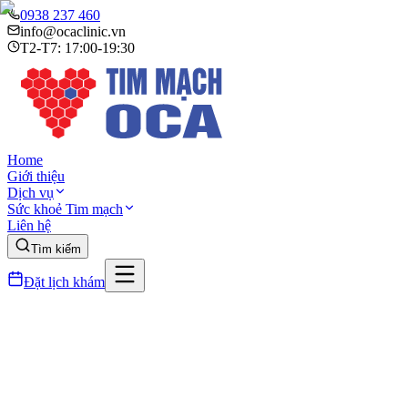
0938 237 460
info@ocaclinic.vn
T2-T7: 17:00-19:30
Home
Giới thiệu
Dịch vụ
Sức khoẻ Tim mạch
Liên hệ
Tìm kiếm
Đặt lịch khám