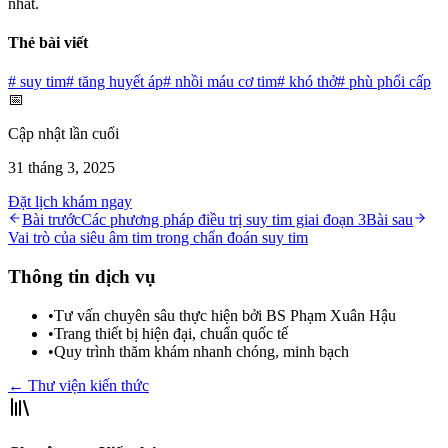
nhất.
Thẻ bài viết
#
suy tim
#
tăng huyết áp
#
nhồi máu cơ tim
#
khó thở
#
phù phổi cấp
📅
Cập nhật lần cuối
31 tháng 3, 2025
Đặt lịch khám ngay
Bài trước
Các phương pháp điều trị suy tim giai đoạn 3
Bài sau
Vai trò của siêu âm tim trong chẩn đoán suy tim
Thông tin dịch vụ
•
Tư vấn chuyên sâu thực hiện bởi BS Phạm Xuân Hậu
•
Trang thiết bị hiện đại, chuẩn quốc tế
•
Quy trình thăm khám nhanh chóng, minh bạch
← Thư viện kiến thức