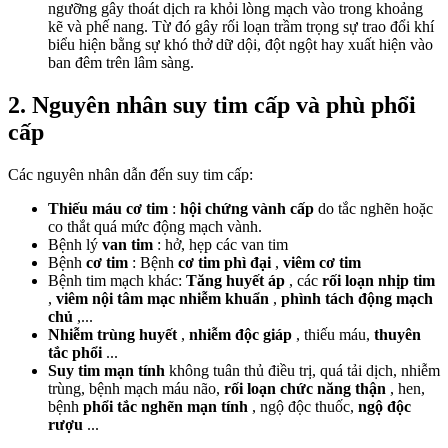
ngưỡng gây thoát dịch ra khỏi lòng mạch vào trong khoảng
kẽ và phế nang. Từ đó gây rối loạn trầm trọng sự trao đổi khí
biểu hiện bằng sự khó thở dữ dội, đột ngột hay xuất hiện vào
ban đêm trên lâm sàng.
2. Nguyên nhân suy tim cấp và phù phổi
cấp
Các nguyên nhân dẫn đến suy tim cấp:
Thiếu máu cơ tim
:
hội chứng vành cấp
do tắc nghẽn hoặc
co thắt quá mức động mạch vành.
Bệnh lý
van tim
: hở, hẹp các van tim
Bệnh
cơ tim
: Bệnh
cơ tim phì đại
,
viêm cơ tim
Bệnh tim mạch khác:
Tăng huyết áp
, các
rối loạn nhịp tim
,
viêm nội tâm mạc nhiễm khuẩn
,
phình tách động mạch
chủ
,...
Nhiễm trùng huyết
,
nhiễm độc giáp
, thiếu máu,
thuyên
tắc phổi
...
Suy tim mạn tính
không tuân thủ điều trị, quá tải dịch, nhiễm
trùng, bệnh mạch máu não,
rối loạn chức năng thận
, hen,
bệnh
phổi tắc nghẽn mạn tính
, ngộ độc thuốc,
ngộ độc
rượu
...