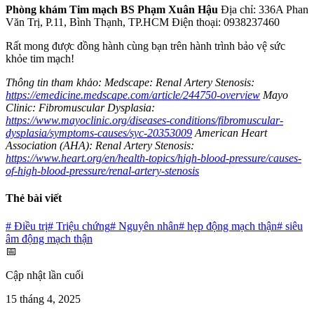
Phòng khám Tim mạch BS Phạm Xuân Hậu
Địa chỉ: 336A Phan
Văn Trị, P.11, Bình Thạnh, TP.HCM Điện thoại: 0938237460
Rất mong được đồng hành cùng bạn trên hành trình bảo vệ sức
khỏe tim mạch!
Thông tin tham khảo:
Medscape: Renal Artery Stenosis:
https://emedicine.medscape.com/article/244750-overview
Mayo
Clinic: Fibromuscular Dysplasia:
https://www.mayoclinic.org/diseases-conditions/fibromuscular-
dysplasia/symptoms-causes/syc-20353009
American Heart
Association (AHA): Renal Artery Stenosis:
https://www.heart.org/en/health-topics/high-blood-pressure/causes-
of-high-blood-pressure/renal-artery-stenosis
Thẻ bài viết
#
Điều trị
#
Triệu chứng
#
Nguyên nhân
#
hẹp động mạch thận
#
siêu
âm động mạch thận
📅
Cập nhật lần cuối
15 tháng 4, 2025