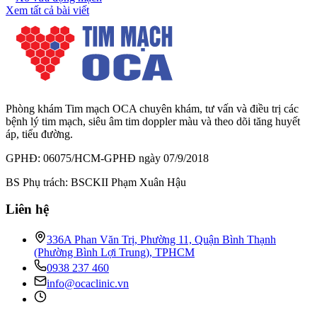
Xem tất cả bài viết
Phòng khám Tim mạch OCA chuyên khám, tư vấn và điều trị các
bệnh lý tim mạch, siêu âm tim doppler màu và theo dõi tăng huyết
áp, tiểu đường.
GPHĐ: 06075/HCM-GPHĐ ngày 07/9/2018
BS Phụ trách: BSCKII Phạm Xuân Hậu
Liên hệ
336A Phan Văn Trị, Phường 11, Quận Bình Thạnh
(Phường Bình Lợi Trung), TPHCM
0938 237 460
info@ocaclinic.vn