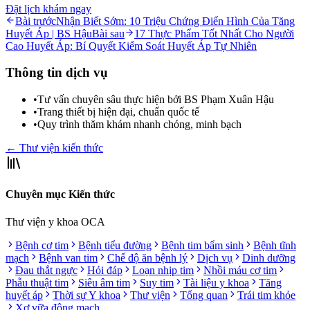
Đặt lịch khám ngay
Bài trước
Nhận Biết Sớm: 10 Triệu Chứng Điển Hình Của Tăng
Huyết Áp | BS Hậu
Bài sau
17 Thực Phẩm Tốt Nhất Cho Người
Cao Huyết Áp: Bí Quyết Kiểm Soát Huyết Áp Tự Nhiên
Thông tin dịch vụ
•
Tư vấn chuyên sâu thực hiện bởi BS Phạm Xuân Hậu
•
Trang thiết bị hiện đại, chuẩn quốc tế
•
Quy trình thăm khám nhanh chóng, minh bạch
← Thư viện kiến thức
Chuyên mục Kiến thức
Thư viện y khoa OCA
Bệnh cơ tim
Bệnh tiểu đường
Bệnh tim bẩm sinh
Bệnh tĩnh
mạch
Bệnh van tim
Chế độ ăn bệnh lý
Dịch vụ
Dinh dưỡng
Đau thắt ngực
Hỏi đáp
Loạn nhịp tim
Nhồi máu cơ tim
Phẫu thuật tim
Siêu âm tim
Suy tim
Tài liệu y khoa
Tăng
huyết áp
Thời sự Y khoa
Thư viện
Tổng quan
Trái tim khỏe
Xơ vữa động mạch