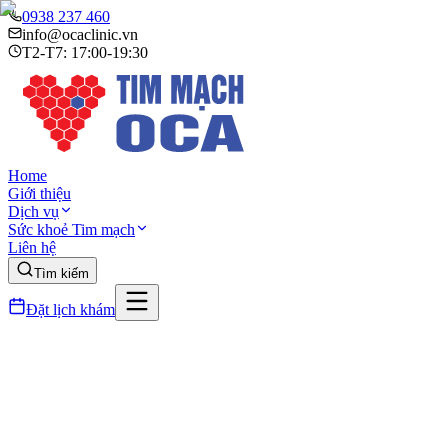
0938 237 460
info@ocaclinic.vn
T2-T7: 17:00-19:30
Home
Giới thiệu
Dịch vụ
Sức khoẻ Tim mạch
Liên hệ
Tìm kiếm
Đặt lịch khám