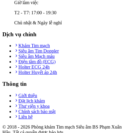
Giờ làm việc
T2 - T7: 17:00 - 19:30
Chủ nhật & Ngày lễ nghỉ
Dịch vụ chính
Khám Tim mạch
Siêu âm Tim Doppler
Siêu âm Mạch máu
Điện tâm đồ (ECG)
Holter ECG 24h
Holter Huyết áp 24h
Thông tin
Giới thiệu
Đặt lịch khám
Thư viện y khoa
Chính sách bảo mật
Liên hệ
© 2018 -
2026
Phòng khám Tim mạch Siêu âm BS Phạm Xuân
Hậu. Tất cả quyền được bảo lưu.