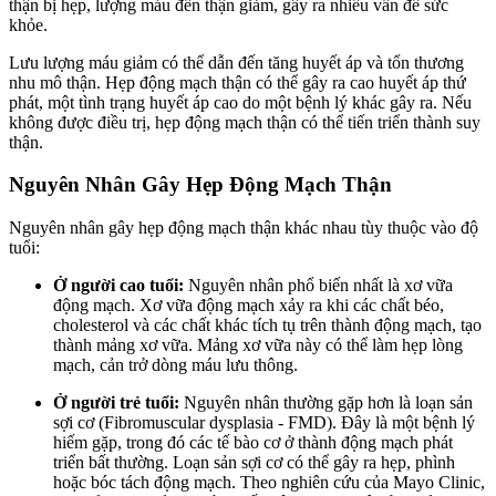
thận bị hẹp, lượng máu đến thận giảm, gây ra nhiều vấn đề sức
khỏe.
Lưu lượng máu giảm có thể dẫn đến tăng huyết áp và tổn thương
nhu mô thận. Hẹp động mạch thận có thể gây ra cao huyết áp thứ
phát, một tình trạng huyết áp cao do một bệnh lý khác gây ra. Nếu
không được điều trị, hẹp động mạch thận có thể tiến triển thành suy
thận.
Nguyên Nhân Gây Hẹp Động Mạch Thận
Nguyên nhân gây hẹp động mạch thận khác nhau tùy thuộc vào độ
tuổi:
Ở người cao tuổi:
Nguyên nhân phổ biến nhất là xơ vữa
động mạch. Xơ vữa động mạch xảy ra khi các chất béo,
cholesterol và các chất khác tích tụ trên thành động mạch, tạo
thành mảng xơ vữa. Mảng xơ vữa này có thể làm hẹp lòng
mạch, cản trở dòng máu lưu thông.
Ở người trẻ tuổi:
Nguyên nhân thường gặp hơn là loạn sản
sợi cơ (Fibromuscular dysplasia - FMD). Đây là một bệnh lý
hiếm gặp, trong đó các tế bào cơ ở thành động mạch phát
triển bất thường. Loạn sản sợi cơ có thể gây ra hẹp, phình
hoặc bóc tách động mạch. Theo nghiên cứu của Mayo Clinic,