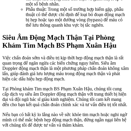
một số bệnh nhân.
Phẫu thuật: Trong một số trường hợp hiếm gặp, phẫu
thuật có thể được chỉ định để loại bỏ đoạn động mạch
bị hẹp hoặc tạo một đường vòng (bypass) để máu có
thể lưu thông quanh khu vực bị tắc nghẽn.
Siêu Âm Động Mạch Thận Tại Phòng
Khám Tim Mạch BS Phạm Xuân Hậu
Việc chẩn đoán sớm và điều trị kịp thời hẹp động mạch thận là rất
quan trọng để ngăn ngừa các biến chứng nguy hiểm. Siêu âm
Doppler động mạch thận là một phương pháp chẩn đoán không xâm
lấn, giúp đánh giá lưu lượng máu trong động mạch thận và phát
hiện các dấu hiệu hẹp động mạch.
Tại Phòng khám Tim mạch BS Phạm Xuân Hậu, chúng tôi cung
cấp dịch vụ siêu âm Doppler động mạch thận với trang thiết bị hiện
đại và đội ngũ bác sĩ giàu kinh nghiệm. Chúng tôi cam kết mang
đến cho bạn kết quả chẩn đoán chính xác và tư vấn điều trị tốt nhất.
Nếu bạn có bất kỳ lo lắng nào về sức khỏe tim mạch hoặc nghi ngờ
mình có thể mắc bệnh hẹp động mạch thận, đừng ngần ngại liên hệ
với chúng tôi để được tư vấn và thăm khám.