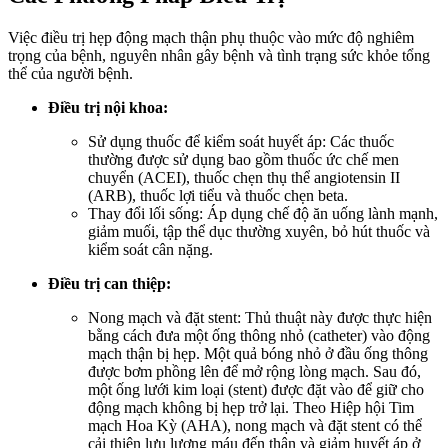
Việc điều trị hẹp động mạch thận phụ thuộc vào mức độ nghiêm
trọng của bệnh, nguyên nhân gây bệnh và tình trạng sức khỏe tổng
thể của người bệnh.
Điều trị nội khoa:
Sử dụng thuốc để kiểm soát huyết áp: Các thuốc
thường được sử dụng bao gồm thuốc ức chế men
chuyển (ACEI), thuốc chẹn thụ thể angiotensin II
(ARB), thuốc lợi tiểu và thuốc chẹn beta.
Thay đổi lối sống: Áp dụng chế độ ăn uống lành mạnh,
giảm muối, tập thể dục thường xuyên, bỏ hút thuốc và
kiểm soát cân nặng.
Điều trị can thiệp:
Nong mạch và đặt stent: Thủ thuật này được thực hiện
bằng cách đưa một ống thông nhỏ (catheter) vào động
mạch thận bị hẹp. Một quả bóng nhỏ ở đầu ống thông
được bơm phồng lên để mở rộng lòng mạch. Sau đó,
một ống lưới kim loại (stent) được đặt vào để giữ cho
động mạch không bị hẹp trở lại. Theo Hiệp hội Tim
mạch Hoa Kỳ (AHA), nong mạch và đặt stent có thể
cải thiện lưu lượng máu đến thận và giảm huyết áp ở