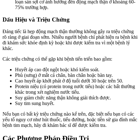
loạn sản sợi cơ ảnh hưởng đến động mạch thận ở khoảng 60-
75% trường hợp.
Dấu Hiệu và Triệu Chứng
Đáng tiếc là hẹp động mạch thận thường không gây ra triệu chứng
rõ ràng ở giai đoạn sớm. Nhiều người bệnh chỉ phát hiện ra bệnh khi
đi khám sức khỏe định kỳ hoặc khi được kiểm tra vì một bệnh lý
khác.
Các triệu chứng có thể gặp khi bệnh tiến triển bao gồm:
Huyết áp cao đột ngột hoặc khó kiểm soát.
Phù (sưng) ở mắt cá chân, bàn chân hoặc bàn tay.
Cao huyết áp khởi phát ở độ tuổi dưới 30 hoặc trên 50.
Protein niệu (có protein trong nước tiểu) hoặc các bất thường
khác trong xét nghiệm nước tiểu.
Suy giảm chức năng thận không giải thích được.
Suy tim sung huyết.
Nếu bạn có bất kỳ triệu chứng nào kể trên, đặc biệt nếu bạn có các
yếu tố nguy cơ như hút thuốc, tiểu đường, hoặc tiền sử gia đình mắc
bệnh tim mạch, hãy đi khám bác sĩ để được kiểm tra.
Các Phương Pháp Điều Trị