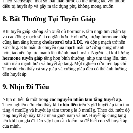
Theo Medscape, một số loại thảo dược có thể tương tác với thuốc
điều trị huyết áp và gây ra tác dụng phụ không mong muốn.
8. Bất Thường Tại Tuyến Giáp
Khi tuyến giáp không sản xuất đủ hormone, làm nhịp tim chậm lại
và các động mạch sẽ ít co giãn hơn. Hơn nữa, lượng hormone thấp
cũng làm tăng lượng
cholesterol xấu LDL
và động mạch trở nên
xơ cứng. Khi máu di chuyển qua mạch máu xơ cứng cũng nhanh
hơn, tạo nên áp lực mạnh lên thành mạch máu. Ngược lại khi lượng
hormone tuyến giáp
tăng hơn bình thường, nhịp tim tăng lên, tim
bơm máu mạnh hơn và huyết áp tăng. Một nghiên cứu trên tạp chí
Thyroid cho thấy cả suy giáp và cường giáp đều có thể ảnh hưởng
đến huyết áp.
9. Nhịn Đi Tiểu
Nhịn đi tiểu là một trong
các nguyên nhân làm tăng huyết áp
.
Theo nghiên cứu cho thấy khi
nhịn tiểu
trên 3 giờ huyết áp tâm thu
tăng 4 mmHg và huyết áp tâm trương là 3 mmHg. Theo đó, mức độ
tăng huyết áp này khác nhau giữa nam và nữ. Huyết áp cũng tăng
lên khi bạn già đi. Do vậy bạn cần kiểm tra để biết con số huyết áp
của mình.