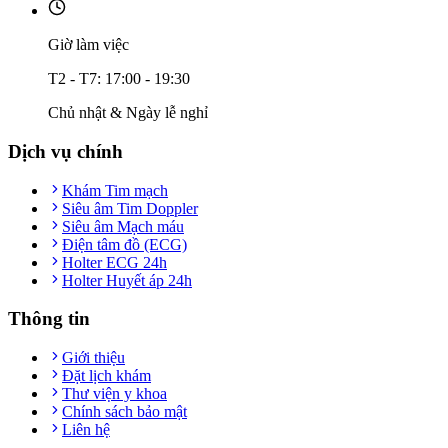
Giờ làm việc
T2 - T7: 17:00 - 19:30
Chủ nhật & Ngày lễ nghỉ
Dịch vụ chính
Khám Tim mạch
Siêu âm Tim Doppler
Siêu âm Mạch máu
Điện tâm đồ (ECG)
Holter ECG 24h
Holter Huyết áp 24h
Thông tin
Giới thiệu
Đặt lịch khám
Thư viện y khoa
Chính sách bảo mật
Liên hệ