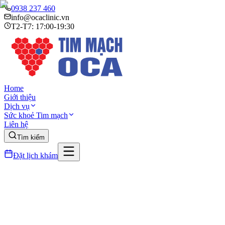
0938 237 460
info@ocaclinic.vn
T2-T7: 17:00-19:30
Home
Giới thiệu
Dịch vụ
Sức khoẻ Tim mạch
Liên hệ
Tìm kiếm
Đặt lịch khám