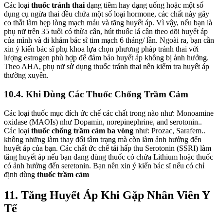
Các loại
thuốc tránh thai
dạng tiêm hay dạng uống hoặc một số
dụng cụ ngừa thai đều chứa một số loại hormone, các chất này gây
co thắt làm hẹp lòng mạch máu và tăng huyết áp. Vì vậy, nếu bạn là
phụ nữ trên 35 tuổi có thừa cân, hút thuốc lá cần theo dõi huyết áp
của mình và đi khám bác sĩ tim mạch 6 tháng/ lần. Ngoài ra, bạn cần
xin ý kiến bác sĩ phụ khoa lựa chọn phương pháp tránh thai với
lượng estrogen phù hợp để đảm bảo huyết áp không bị ảnh hưởng.
Theo AHA, phụ nữ sử dụng thuốc tránh thai nên kiểm tra huyết áp
thường xuyên.
10.4. Khi Dùng Các Thuốc Chống Trầm Cảm
Các loại thuốc mục đích ức chế các chất trong não như: Monoamine
oxidase (MAOIs) như Dopamin, norepinephrine, and serotonin..
Các loại
thuốc chống trầm cảm ba vòng
như: Prozac, Sarafem..
không những làm thay đổi tâm trạng mà còn làm ảnh hưởng đến
huyết áp của bạn. Các chất ức chế tái hấp thu Serotonin (SSRI) làm
tăng huyết áp nếu bạn đang dùng thuốc có chứa Lithium hoặc thuốc
có ảnh hưởng đến seretonin. Bạn nên xin ý kiến bác sĩ nếu có chỉ
định dùng
thuốc trầm cảm
11. Tăng Huyết Áp Khi Gặp Nhân Viên Y
Tế