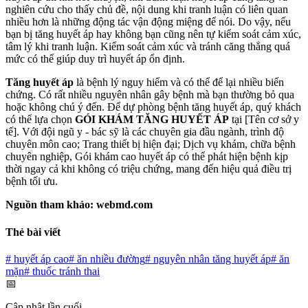
nghiên cứu cho thấy chủ đề, nội dung khi tranh luận có liên quan
nhiều hơn là những động tác vận động miệng để nói. Do vậy, nếu
bạn bị tăng huyết áp hay không bạn cũng nên tự kiểm soát cảm xúc,
tâm lý khi tranh luận. Kiểm soát cảm xúc và tránh căng thẳng quá
mức có thể giúp duy trì huyết áp ổn định.
Tăng huyết áp
là bệnh lý nguy hiểm và có thể để lại nhiều biến
chứng. Có rất nhiều nguyên nhân gây bệnh mà bạn thường bỏ qua
hoặc không chú ý đến. Để dự phòng bệnh tăng huyết áp, quý khách
có thể lựa chọn
GÓI KHÁM TĂNG HUYẾT ÁP
tại [Tên cơ sở y
tế]. Với đội ngũ y - bác sỹ là các chuyên gia đầu ngành, trình độ
chuyên môn cao; Trang thiết bị hiện đại; Dịch vụ khám, chữa bệnh
chuyên nghiệp, Gói khám cao huyết áp có thể phát hiện bệnh kịp
thời ngay cả khi không có triệu chứng, mang đến hiệu quả điều trị
bệnh tối ưu.
Nguồn tham khảo: webmd.com
Thẻ bài viết
#
huyết áp cao
#
ăn nhiều đường
#
nguyên nhân tăng huyết áp
#
ăn
mặn
#
thuốc tránh thai
📅
Cập nhật lần cuối