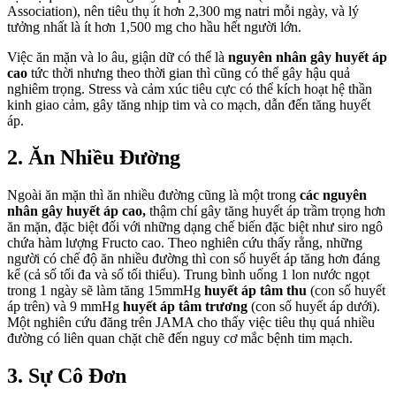
Association), nên tiêu thụ ít hơn 2,300 mg natri mỗi ngày, và lý
tưởng nhất là ít hơn 1,500 mg cho hầu hết người lớn.
Việc ăn mặn và lo âu, giận dữ có thể là
nguyên nhân gây huyết áp
cao
tức thời nhưng theo thời gian thì cũng có thể gây hậu quả
nghiêm trọng. Stress và cảm xúc tiêu cực có thể kích hoạt hệ thần
kinh giao cảm, gây tăng nhịp tim và co mạch, dẫn đến tăng huyết
áp.
2. Ăn Nhiều Đường
Ngoài ăn mặn thì ăn nhiều đường cũng là một trong
các nguyên
nhân gây huyết áp cao,
thậm chí gây tăng huyết áp trầm trọng hơn
ăn mặn, đặc biệt đối với những dạng chế biến đặc biệt như siro ngô
chứa hàm lượng Fructo cao. Theo nghiên cứu thấy rằng, những
người có chế độ ăn nhiều đường thì con số huyết áp tăng hơn đáng
kể (cả số tối đa và số tối thiểu). Trung bình uống 1 lon nước ngọt
trong 1 ngày sẽ làm tăng 15mmHg
huyết áp tâm thu
(con số huyết
áp trên) và 9 mmHg
huyết áp tâm trương
(con số huyết áp dưới).
Một nghiên cứu đăng trên JAMA cho thấy việc tiêu thụ quá nhiều
đường có liên quan chặt chẽ đến nguy cơ mắc bệnh tim mạch.
3. Sự Cô Đơn