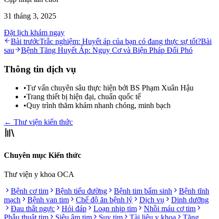
31 tháng 3, 2025
Đặt lịch khám ngay
Bài trước
Trắc nghiệm: Huyết áp của bạn có đang thực sự tốt?
Bài
sau
Bệnh Tăng Huyết Áp: Nguy Cơ và Biện Pháp Đối Phó
Thông tin dịch vụ
•
Tư vấn chuyên sâu thực hiện bởi BS Phạm Xuân Hậu
•
Trang thiết bị hiện đại, chuẩn quốc tế
•
Quy trình thăm khám nhanh chóng, minh bạch
← Thư viện kiến thức
Chuyên mục Kiến thức
Thư viện y khoa OCA
Bệnh cơ tim
Bệnh tiểu đường
Bệnh tim bẩm sinh
Bệnh tĩnh
mạch
Bệnh van tim
Chế độ ăn bệnh lý
Dịch vụ
Dinh dưỡng
Đau thắt ngực
Hỏi đáp
Loạn nhịp tim
Nhồi máu cơ tim
Phẫu thuật tim
Siêu âm tim
Suy tim
Tài liệu y khoa
Tăng