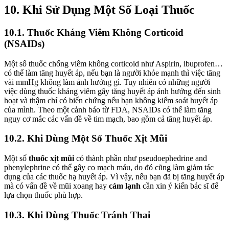
10. Khi Sử Dụng Một Số Loại Thuốc
10.1. Thuốc Kháng Viêm Không Corticoid
(NSAIDs)
Một số thuốc chống viêm không corticoid như Aspirin, ibuprofen…
có thể làm tăng huyết áp, nếu bạn là người khỏe mạnh thì việc tăng
vài mmHg không làm ảnh hưởng gì. Tuy nhiên có những người
việc dùng thuốc kháng viêm gây tăng huyết áp ảnh hưởng đến sinh
hoạt và thậm chí có biến chứng nếu bạn không kiểm soát huyết áp
của mình. Theo một cảnh báo từ FDA, NSAIDs có thể làm tăng
nguy cơ mắc các vấn đề về tim mạch, bao gồm cả tăng huyết áp.
10.2. Khi Dùng Một Số Thuốc Xịt Mũi
Một số
thuốc xịt mũi
có thành phần như pseudoephedrine and
phenylephrine có thể gây co mạch máu, do đó cũng làm giảm tác
dụng của các thuốc hạ huyết áp. Vì vậy, nếu bạn đã bị tăng huyết áp
mà có vấn đề về mũi xoang hay
cảm lạnh
cần xin ý kiến bác sĩ để
lựa chọn thuốc phù hợp.
10.3. Khi Dùng Thuốc Tránh Thai