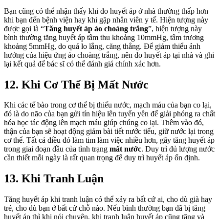
Bạn cũng có thể nhận thấy khi đo huyết áp ở nhà thường thấp hơn
khi bạn đến bệnh viện hay khi gặp nhân viên y tế. Hiện tượng này
được gọi là “
Tăng huyết áp áo choàng trắng
”, hiện tượng này
bình thường tăng huyết áp tâm thu khoảng 10mmHg, tâm trương
khoảng 5mmHg, do quá lo lắng, căng thẳng. Để giảm thiểu ảnh
hưởng của hiệu ứng áo choàng trắng, nên đo huyết áp tại nhà và ghi
lại kết quả để bác sĩ có thể đánh giá chính xác hơn.
12. Khi Cơ Thể Bị Mất Nước
Khi các tế bào trong cơ thể bị thiếu nước, mạch máu của bạn co lại,
đó là do não của bạn gửi tín hiệu lên tuyến yên để giải phóng ra chất
hóa học tác động lên mạch máu giúp chúng co lại. Thêm vào đó,
thận của bạn sẽ hoạt động giảm bài tiết nước tiểu, giữ nước lại trong
cơ thể. Tất cả điều đó làm tim làm việc nhiều hơn, gây tăng huyết áp
trong giai đoạn đầu của tình trạng
mất nước
. Duy trì đủ lượng nước
cần thiết mỗi ngày là rất quan trọng để duy trì huyết áp ổn định.
13. Khi Tranh Luận
Tăng huyết áp khi tranh luận có thể xảy ra bất cứ ai, cho dù già hay
trẻ, cho dù bạn ở bất cứ chỗ nào. Nếu bình thường bạn đã bị tăng
huyết áp thì khi nói chuyện, khi tranh luận huyết áp cũng tăng và