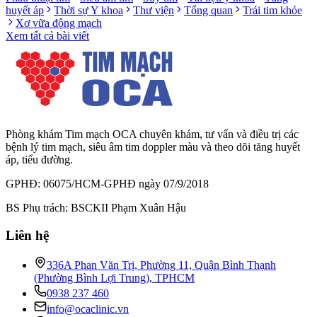
huyết áp
Thời sự Y khoa
Thư viện
Tổng quan
Trái tim khỏe
Xơ vữa động mạch
Xem tất cả bài viết
Phòng khám Tim mạch OCA chuyên khám, tư vấn và điều trị các
bệnh lý tim mạch, siêu âm tim doppler màu và theo dõi tăng huyết
áp, tiểu đường.
GPHĐ: 06075/HCM-GPHĐ ngày 07/9/2018
BS Phụ trách: BSCKII Phạm Xuân Hậu
Liên hệ
336A Phan Văn Trị, Phường 11, Quận Bình Thạnh
(Phường Bình Lợi Trung), TPHCM
0938 237 460
info@ocaclinic.vn