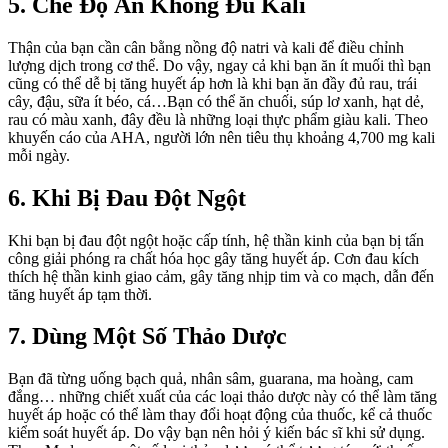
5. Chế Độ Ăn Không Đủ Kali
Thận của bạn cần cân bằng nồng độ natri và kali để điều chỉnh
lượng dịch trong cơ thể. Do vậy, ngay cả khi bạn ăn ít muối thì bạn
cũng có thể dễ bị tăng huyết áp hơn là khi bạn ăn đầy đủ rau, trái
cây, đậu, sữa ít béo, cá…Bạn có thể ăn chuối, súp lơ xanh, hạt dẻ,
rau có màu xanh, đây đều là những loại thực phẩm giàu kali. Theo
khuyến cáo của AHA, người lớn nên tiêu thụ khoảng 4,700 mg kali
mỗi ngày.
6. Khi Bị Đau Đột Ngột
Khi bạn bị đau đột ngột hoặc cấp tính, hệ thần kinh của bạn bị tấn
công giải phóng ra chất hóa học gây tăng huyết áp. Cơn đau kích
thích hệ thần kinh giao cảm, gây tăng nhịp tim và co mạch, dẫn đến
tăng huyết áp tạm thời.
7. Dùng Một Số Thảo Dược
Bạn đã từng uống bạch quả, nhân sâm, guarana, ma hoàng, cam
đắng… những chiết xuất của các loại thảo dược này có thể làm tăng
huyết áp hoặc có thể làm thay đổi hoạt động của thuốc, kể cả thuốc
kiểm soát huyết áp. Do vậy bạn nên hỏi ý kiến bác sĩ khi sử dụng.