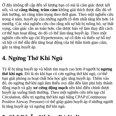
Ở đây không đề cập đến số lượng bạn có mà là cảm giác được kết
nối, và sự
căng thẳng
,
trầm cảm
không giải thích được đầy đủ về
ảnh hưởng, nó cũng trầm trọng theo thời gian. Theo một nghiên cứu
trong 4 năm, huyết áp của những người cô đơn nhất tăng lên hơn 14
mmHg. Các nhà nghiên cứu cho rằng nỗi sợ hãi bị ruồng bỏ, sự thất
vọng, cảm giác cần an toàn hơn, cần được bảo vệ làm thay đổi cách
cơ thể bạn hoạt động, do đó có thể làm tăng huyết áp. Theo một
nghiên cứu trên tạp chí Hypertension, sự cô đơn và thiếu sự hỗ trợ
xã hội có thể dẫn đến tăng hoạt động của hệ thần kinh giao cảm,
gây ra tăng huyết áp.
4. Ngừng Thở Khi Ngủ
Tỷ lệ bị tăng huyết áp và bệnh tim mạch cao hơn ở người bị
ngưng
thở khi ngủ
. Đó là do khi bạn có cơn ngừng thở khi ngủ, cơ thể
bạn giải phóng ra hoạt chất hóa học gây tăng huyết áp. Thêm vào
đó, do ngừng thở khi ngủ làm thiếu oxy dẫn đến làm phá hủy thành
động mạch và gây
xơ cứng động mạch
nên khó điều chỉnh được
huyết áp xuống bình thường. Theo một nghiên cứu trên tạp chí
Circulation, điều trị ngưng thở khi ngủ bằng CPAP (Continuous
Positive Airway Pressure) có thể giúp giảm huyết áp ở những người
bị tăng huyết áp và ngưng thở khi ngủ.