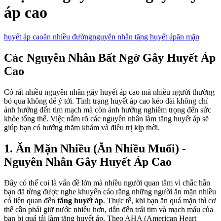
áp cao
huyết áp cao
ăn nhiều đường
nguyên nhân tăng huyết áp
ăn mặn
Các Nguyên Nhân Bất Ngờ Gây Huyết Áp
Cao
Có rất nhiều nguyên nhân gây huyết áp cao mà nhiều người thường
bỏ qua không để ý tới. Tình trạng huyết áp cao kéo dài không chỉ
ảnh hưởng đến tim mạch mà còn ảnh hưởng nghiêm trọng đến sức
khỏe tổng thể. Việc nắm rõ các nguyên nhân làm tăng huyết áp sẽ
giúp bạn có hướng thăm khám và điều trị kịp thời.
1. Ăn Mặn Nhiều (Ăn Nhiều Muối) -
Nguyên Nhân Gây Huyết Áp Cao
Đây có thể coi là vấn đề lớn mà nhiều người quan tâm vì chắc hẳn
bạn đã từng được nghe khuyến cáo rằng những người ăn mặn nhiều
có liên quan đến
tăng huyết áp
. Thực tế, khi bạn ăn quá mặn thì cơ
thể cần phải giữ nước nhiều hơn, dẫn đến trái tim và mạch máu của
bạn bị quá tải làm tăng huyết áp. Theo AHA (American Heart