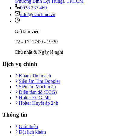
(Phường Bình Lợi Trung), TPHCM
0938 237 460
info@ocaclinic.vn
Giờ làm việc
T2 - T7: 17:00 - 19:30
Chủ nhật & Ngày lễ nghỉ
Dịch vụ chính
Khám Tim mạch
Siêu âm Tim Doppler
Siêu âm Mạch máu
Điện tâm đồ (ECG)
Holter ECG 24h
Holter Huyết áp 24h
Thông tin
Giới thiệu
Đặt lịch khám