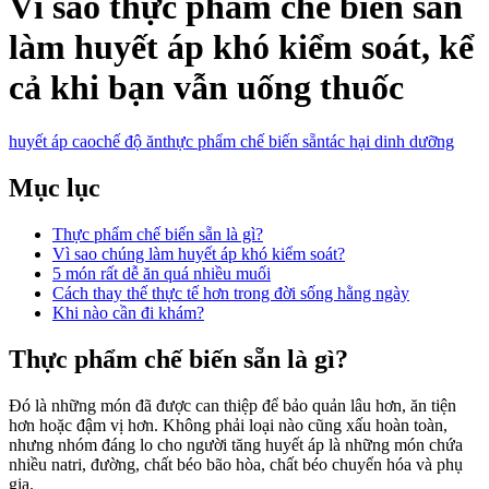
Vì sao thực phẩm chế biến sẵn
làm huyết áp khó kiểm soát, kể
cả khi bạn vẫn uống thuốc
huyết áp cao
chế độ ăn
thực phẩm chế biến sẵn
tác hại dinh dưỡng
Mục lục
Thực phẩm chế biến sẵn là gì?
Vì sao chúng làm huyết áp khó kiểm soát?
5 món rất dễ ăn quá nhiều muối
Cách thay thế thực tế hơn trong đời sống hằng ngày
Khi nào cần đi khám?
Thực phẩm chế biến sẵn là gì?
Đó là những món đã được can thiệp để bảo quản lâu hơn, ăn tiện
hơn hoặc đậm vị hơn. Không phải loại nào cũng xấu hoàn toàn,
nhưng nhóm đáng lo cho người tăng huyết áp là những món chứa
nhiều natri, đường, chất béo bão hòa, chất béo chuyển hóa và phụ
gia.