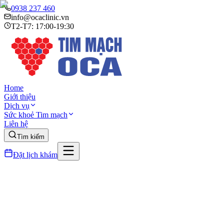
0938 237 460
info@ocaclinic.vn
T2-T7: 17:00-19:30
Home
Giới thiệu
Dịch vụ
Sức khoẻ Tim mạch
Liên hệ
Tìm kiếm
Đặt lịch khám