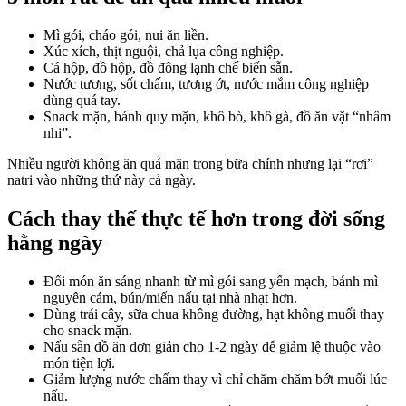
Mì gói, cháo gói, nui ăn liền.
Xúc xích, thịt nguội, chả lụa công nghiệp.
Cá hộp, đồ hộp, đồ đông lạnh chế biến sẵn.
Nước tương, sốt chấm, tương ớt, nước mắm công nghiệp
dùng quá tay.
Snack mặn, bánh quy mặn, khô bò, khô gà, đồ ăn vặt “nhâm
nhi”.
Nhiều người không ăn quá mặn trong bữa chính nhưng lại “rơi”
natri vào những thứ này cả ngày.
Cách thay thế thực tế hơn trong đời sống
hằng ngày
Đổi món ăn sáng nhanh từ mì gói sang yến mạch, bánh mì
nguyên cám, bún/miến nấu tại nhà nhạt hơn.
Dùng trái cây, sữa chua không đường, hạt không muối thay
cho snack mặn.
Nấu sẵn đồ ăn đơn giản cho 1-2 ngày để giảm lệ thuộc vào
món tiện lợi.
Giảm lượng nước chấm thay vì chỉ chăm chăm bớt muối lúc
nấu.