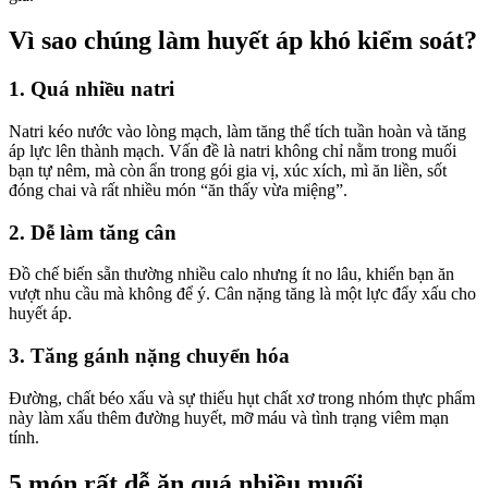
Vì sao chúng làm huyết áp khó kiểm soát?
1. Quá nhiều natri
Natri kéo nước vào lòng mạch, làm tăng thể tích tuần hoàn và tăng
áp lực lên thành mạch. Vấn đề là natri không chỉ nằm trong muối
bạn tự nêm, mà còn ẩn trong gói gia vị, xúc xích, mì ăn liền, sốt
đóng chai và rất nhiều món “ăn thấy vừa miệng”.
2. Dễ làm tăng cân
Đồ chế biến sẵn thường nhiều calo nhưng ít no lâu, khiến bạn ăn
vượt nhu cầu mà không để ý. Cân nặng tăng là một lực đẩy xấu cho
huyết áp.
3. Tăng gánh nặng chuyển hóa
Đường, chất béo xấu và sự thiếu hụt chất xơ trong nhóm thực phẩm
này làm xấu thêm đường huyết, mỡ máu và tình trạng viêm mạn
tính.
5 món rất dễ ăn quá nhiều muối