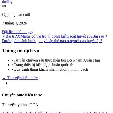
dưỡng
📅
Cập nhật lần cuối
7 tháng 4, 2026
Đặt lịch khám ngay
Bài trước
Magie có vai trò gì trong kiểm soát huyết áp?
Bài sau
Đường đơn ảnh hưởng huyết áp thế nào ở người cao huyết áp?
Thông tin dịch vụ
•
Tư vấn chuyên sâu thực hiện bởi BS Phạm Xuân Hậu
•
Trang thiết bị hiện đại, chuẩn quốc tế
•
Quy trình thăm khám nhanh chóng, minh bạch
← Thư viện kiến thức
Chuyên mục Kiến thức
Thư viện y khoa OCA