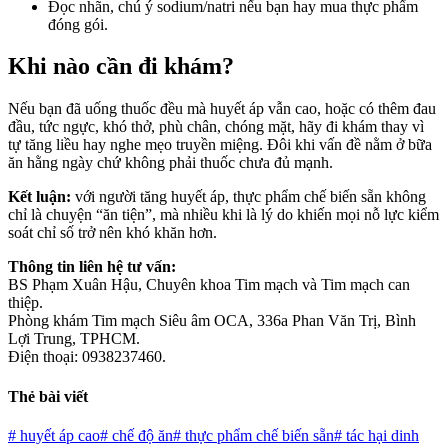
Đọc nhãn, chú ý sodium/natri nếu bạn hay mua thực phẩm
đóng gói.
Khi nào cần đi khám?
Nếu bạn đã uống thuốc đều mà huyết áp vẫn cao, hoặc có thêm đau
đầu, tức ngực, khó thở, phù chân, chóng mặt, hãy đi khám thay vì
tự tăng liều hay nghe mẹo truyền miệng. Đôi khi vấn đề nằm ở bữa
ăn hằng ngày chứ không phải thuốc chưa đủ mạnh.
Kết luận:
với người tăng huyết áp, thực phẩm chế biến sẵn không
chỉ là chuyện “ăn tiện”, mà nhiều khi là lý do khiến mọi nỗ lực kiểm
soát chỉ số trở nên khó khăn hơn.
Thông tin liên hệ tư vấn:
BS Phạm Xuân Hậu, Chuyên khoa Tim mạch và Tim mạch can
thiệp.
Phòng khám Tim mạch Siêu âm OCA, 336a Phan Văn Trị, Bình
Lợi Trung, TPHCM.
Điện thoại: 0938237460.
Thẻ bài viết
#
huyết áp cao
#
chế độ ăn
#
thực phẩm chế biến sẵn
#
tác hại dinh