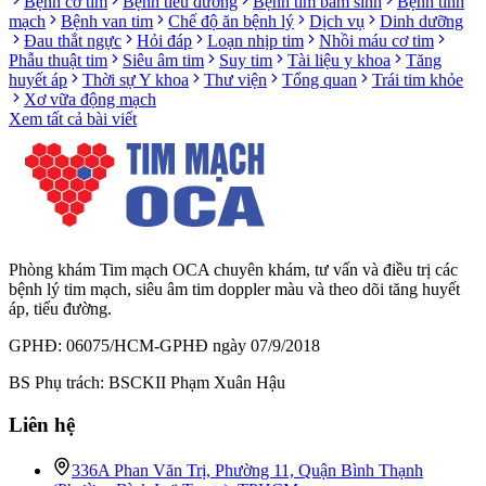
Bệnh cơ tim
Bệnh tiểu đường
Bệnh tim bẩm sinh
Bệnh tĩnh
mạch
Bệnh van tim
Chế độ ăn bệnh lý
Dịch vụ
Dinh dưỡng
Đau thắt ngực
Hỏi đáp
Loạn nhịp tim
Nhồi máu cơ tim
Phẫu thuật tim
Siêu âm tim
Suy tim
Tài liệu y khoa
Tăng
huyết áp
Thời sự Y khoa
Thư viện
Tổng quan
Trái tim khỏe
Xơ vữa động mạch
Xem tất cả bài viết
Phòng khám Tim mạch OCA chuyên khám, tư vấn và điều trị các
bệnh lý tim mạch, siêu âm tim doppler màu và theo dõi tăng huyết
áp, tiểu đường.
GPHĐ: 06075/HCM-GPHĐ ngày 07/9/2018
BS Phụ trách: BSCKII Phạm Xuân Hậu
Liên hệ
336A Phan Văn Trị, Phường 11, Quận Bình Thạnh