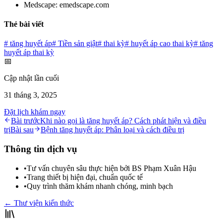
Medscape: emedscape.com
Thẻ bài viết
#
tăng huyết áp
#
Tiền sản giật
#
thai kỳ
#
huyết áp cao thai kỳ
#
tăng
huyết áp thai kỳ
📅
Cập nhật lần cuối
31 tháng 3, 2025
Đặt lịch khám ngay
Bài trước
Khi nào gọi là tăng huyết áp? Cách phát hiện và điều
trị
Bài sau
Bệnh tăng huyết áp: Phân loại và cách điều trị
Thông tin dịch vụ
•
Tư vấn chuyên sâu thực hiện bởi BS Phạm Xuân Hậu
•
Trang thiết bị hiện đại, chuẩn quốc tế
•
Quy trình thăm khám nhanh chóng, minh bạch
← Thư viện kiến thức