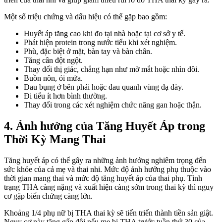
Một số triệu chứng và dấu hiệu có thể gặp bao gồm:
Huyết áp tăng cao khi đo tại nhà hoặc tại cơ sở y tế.
Phát hiện protein trong nước tiểu khi xét nghiệm.
Phù, đặc biệt ở mặt, bàn tay và bàn chân.
Tăng cân đột ngột.
Thay đổi thị giác, chẳng hạn như mờ mắt hoặc nhìn đôi.
Buồn nôn, ói mửa.
Đau bụng ở bên phải hoặc đau quanh vùng dạ dày.
Đi tiểu ít hơn bình thường.
Thay đổi trong các xét nghiệm chức năng gan hoặc thận.
4. Ảnh hưởng của Tăng Huyết Áp trong
Thời Kỳ Mang Thai
Tăng huyết áp có thể gây ra những ảnh hưởng nghiêm trọng đến
sức khỏe của cả mẹ và thai nhi. Mức độ ảnh hưởng phụ thuộc vào
thời gian mang thai và mức độ tăng huyết áp của thai phụ. Tình
trạng THA càng nặng và xuất hiện càng sớm trong thai kỳ thì nguy
cơ gặp biến chứng càng lớn.
Khoảng 1/4 phụ nữ bị THA thai kỳ sẽ tiến triển thành tiền sản giật.
Nguy cơ này tăng gấp đôi nếu mẹ bị THA trước tuần thứ 30 của