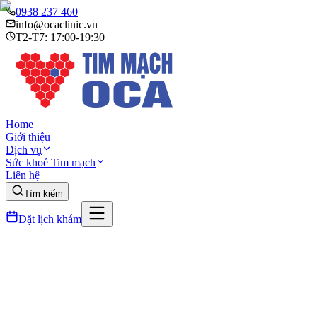
0938 237 460
info@ocaclinic.vn
T2-T7: 17:00-19:30
Home
Giới thiệu
Dịch vụ
Sức khoẻ Tim mạch
Liên hệ
Tìm kiếm
Đặt lịch khám