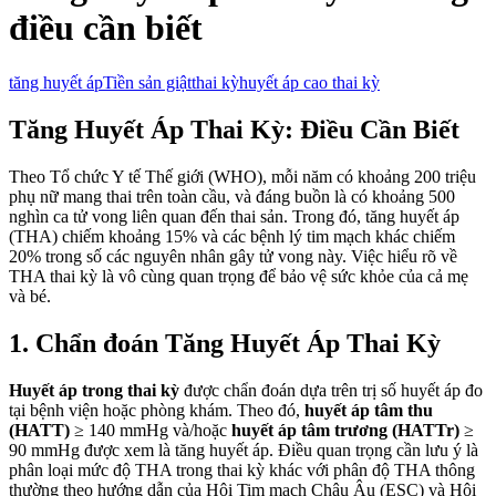
điều cần biết
tăng huyết áp
Tiền sản giật
thai kỳ
huyết áp cao thai kỳ
Tăng Huyết Áp Thai Kỳ: Điều Cần Biết
Theo Tổ chức Y tế Thế giới (WHO), mỗi năm có khoảng 200 triệu
phụ nữ mang thai trên toàn cầu, và đáng buồn là có khoảng 500
nghìn ca tử vong liên quan đến thai sản. Trong đó, tăng huyết áp
(THA) chiếm khoảng 15% và các bệnh lý tim mạch khác chiếm
20% trong số các nguyên nhân gây tử vong này. Việc hiểu rõ về
THA thai kỳ là vô cùng quan trọng để bảo vệ sức khỏe của cả mẹ
và bé.
1. Chẩn đoán Tăng Huyết Áp Thai Kỳ
Huyết áp trong thai kỳ
được chẩn đoán dựa trên trị số huyết áp đo
tại bệnh viện hoặc phòng khám. Theo đó,
huyết áp tâm thu
(HATT)
≥ 140 mmHg và/hoặc
huyết áp tâm trương (HATTr)
≥
90 mmHg được xem là tăng huyết áp. Điều quan trọng cần lưu ý là
phân loại mức độ THA trong thai kỳ khác với phân độ THA thông
thường theo hướng dẫn của Hội Tim mạch Châu Âu (ESC) và Hội