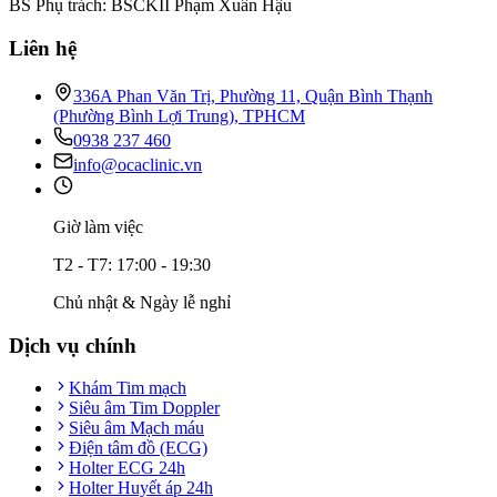
BS Phụ trách: BSCKII Phạm Xuân Hậu
Liên hệ
336A Phan Văn Trị, Phường 11, Quận Bình Thạnh
(Phường Bình Lợi Trung), TPHCM
0938 237 460
info@ocaclinic.vn
Giờ làm việc
T2 - T7: 17:00 - 19:30
Chủ nhật & Ngày lễ nghỉ
Dịch vụ chính
Khám Tim mạch
Siêu âm Tim Doppler
Siêu âm Mạch máu
Điện tâm đồ (ECG)
Holter ECG 24h
Holter Huyết áp 24h