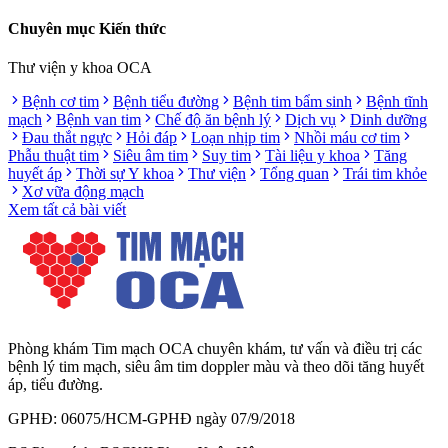
Chuyên mục Kiến thức
Thư viện y khoa OCA
Bệnh cơ tim
Bệnh tiểu đường
Bệnh tim bẩm sinh
Bệnh tĩnh
mạch
Bệnh van tim
Chế độ ăn bệnh lý
Dịch vụ
Dinh dưỡng
Đau thắt ngực
Hỏi đáp
Loạn nhịp tim
Nhồi máu cơ tim
Phẫu thuật tim
Siêu âm tim
Suy tim
Tài liệu y khoa
Tăng
huyết áp
Thời sự Y khoa
Thư viện
Tổng quan
Trái tim khỏe
Xơ vữa động mạch
Xem tất cả bài viết
Phòng khám Tim mạch OCA chuyên khám, tư vấn và điều trị các
bệnh lý tim mạch, siêu âm tim doppler màu và theo dõi tăng huyết
áp, tiểu đường.
GPHĐ: 06075/HCM-GPHĐ ngày 07/9/2018