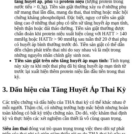
tăng huyết áp
,
phù
và
protein niệu
(lượng protein trong
nước tiểu > 0,3g). Tiền sản giật thường xảy ra ở những phụ
nữ mang thai lần đầu, mang đa thai, thai trứng hoặc mắc hội
chứng kháng phospholipid. Đặc biệt, nguy cơ tiền sản giật
tăng cao ở những thai phụ có tiền sử tăng huyết áp mạn tính,
bệnh thận hoặc đái tháo đường. Tiền sản giật thường được
chẩn đoán khi protein niệu xuất hiện cùng với HATT > 140
mmHg hoặc HATTr > 90 mmHg sau tuần thứ 20 ở thai phụ
có huyết áp bình thường trước đó. Tiền sản giật có thể dẫn
đến chậm phát triển thai nhi do suy nhau và là một trong
những nguyên nhân chính gây sinh non.
Tiền sản giật trên nền tăng huyết áp mạn tính:
Tình trạng
này xảy ra khi một thai phụ đã bị tăng huyết áp mạn tính từ
trước lại xuất hiện thêm protein niệu lần đầu tiên trong thai
kỳ.
3. Dấu hiệu của Tăng Huyết Áp Thai Kỳ
Các triệu chứng và dấu hiệu của THA thai kỳ có thể khác nhau ở
mỗi người. Thậm chí, có những trường hợp mắc bệnh nhưng hoàn
toàn không có bất kỳ triệu chứng nào. Do đó, việc khám thai định
kỳ và thực hiện các xét nghiệm cần thiết là vô cùng quan trọng.
Siêu âm thai
đóng vai trò quan trọng trong việc theo dõi sự phát
triển của thai nhi và giúp giảm thiểu rủi ro do THA thai kỳ gây ra.