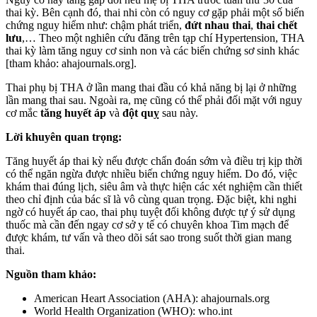
thai kỳ. Bên cạnh đó, thai nhi còn có nguy cơ gặp phải một số biến
chứng nguy hiểm như: chậm phát triển,
đứt nhau thai
,
thai chết
lưu
,… Theo một nghiên cứu đăng trên tạp chí Hypertension, THA
thai kỳ làm tăng nguy cơ sinh non và các biến chứng sơ sinh khác
[tham khảo: ahajournals.org].
Thai phụ bị THA ở lần mang thai đầu có khả năng bị lại ở những
lần mang thai sau. Ngoài ra, mẹ cũng có thể phải đối mặt với nguy
cơ mắc
tăng huyết áp
và
đột quỵ
sau này.
Lời khuyên quan trọng:
Tăng huyết áp thai kỳ nếu được chẩn đoán sớm và điều trị kịp thời
có thể ngăn ngừa được nhiều biến chứng nguy hiểm. Do đó, việc
khám thai đúng lịch, siêu âm và thực hiện các xét nghiệm cần thiết
theo chỉ định của bác sĩ là vô cùng quan trọng. Đặc biệt, khi nghi
ngờ có huyết áp cao, thai phụ tuyệt đối không được tự ý sử dụng
thuốc mà cần đến ngay cơ sở y tế có chuyên khoa Tim mạch để
được khám, tư vấn và theo dõi sát sao trong suốt thời gian mang
thai.
Nguồn tham khảo:
American Heart Association (AHA): ahajournals.org
World Health Organization (WHO): who.int