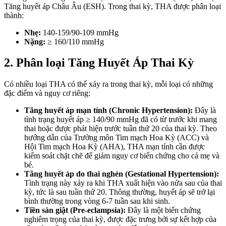
Tăng huyết áp Châu Âu (ESH). Trong thai kỳ, THA được phân loại
thành:
Nhẹ:
140-159/90-109 mmHg
Nặng:
≥ 160/110 mmHg
2. Phân loại Tăng Huyết Áp Thai Kỳ
Có nhiều loại THA có thể xảy ra trong thai kỳ, mỗi loại có những
đặc điểm và nguy cơ riêng:
Tăng huyết áp mạn tính (Chronic Hypertension):
Đây là
tình trạng huyết áp ≥ 140/90 mmHg đã có từ trước khi mang
thai hoặc được phát hiện trước tuần thứ 20 của thai kỳ. Theo
hướng dẫn của Trường môn Tim mạch Hoa Kỳ (ACC) và
Hội Tim mạch Hoa Kỳ (AHA), THA mạn tính cần được
kiểm soát chặt chẽ để giảm nguy cơ biến chứng cho cả mẹ và
bé.
Tăng huyết áp do thai nghén (Gestational Hypertension):
Tình trạng này xảy ra khi THA xuất hiện vào nửa sau của thai
kỳ, tức là sau tuần thứ 20. Thông thường, huyết áp sẽ trở lại
bình thường trong vòng 6-7 tuần sau khi sinh.
Tiền sản giật (Pre-eclampsia):
Đây là một biến chứng
nghiêm trọng của thai kỳ, được đặc trưng bởi sự kết hợp của