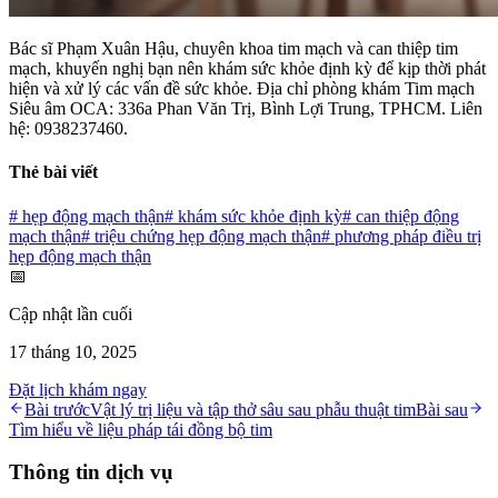
Bác sĩ Phạm Xuân Hậu, chuyên khoa tim mạch và can thiệp tim
mạch, khuyến nghị bạn nên khám sức khỏe định kỳ để kịp thời phát
hiện và xử lý các vấn đề sức khỏe. Địa chỉ phòng khám Tim mạch
Siêu âm OCA: 336a Phan Văn Trị, Bình Lợi Trung, TPHCM. Liên
hệ: 0938237460.
Thẻ bài viết
#
hẹp động mạch thận
#
khám sức khỏe định kỳ
#
can thiệp động
mạch thận
#
triệu chứng hẹp động mạch thận
#
phương pháp điều trị
hẹp động mạch thận
📅
Cập nhật lần cuối
17 tháng 10, 2025
Đặt lịch khám ngay
Bài trước
Vật lý trị liệu và tập thở sâu sau phẫu thuật tim
Bài sau
Tìm hiểu về liệu pháp tái đồng bộ tim
Thông tin dịch vụ