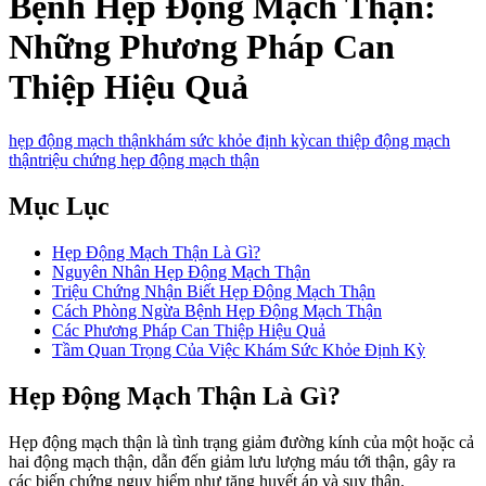
Bệnh Hẹp Động Mạch Thận:
Những Phương Pháp Can
Thiệp Hiệu Quả
hẹp động mạch thận
khám sức khỏe định kỳ
can thiệp động mạch
thận
triệu chứng hẹp động mạch thận
Mục Lục
Hẹp Động Mạch Thận Là Gì?
Nguyên Nhân Hẹp Động Mạch Thận
Triệu Chứng Nhận Biết Hẹp Động Mạch Thận
Cách Phòng Ngừa Bệnh Hẹp Động Mạch Thận
Các Phương Pháp Can Thiệp Hiệu Quả
Tầm Quan Trọng Của Việc Khám Sức Khỏe Định Kỳ
Hẹp Động Mạch Thận Là Gì?
Hẹp động mạch thận là tình trạng giảm đường kính của một hoặc cả
hai động mạch thận, dẫn đến giảm lưu lượng máu tới thận, gây ra
các biến chứng nguy hiểm như tăng huyết áp và suy thận.