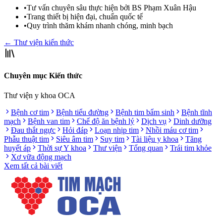
•
Tư vấn chuyên sâu thực hiện bởi BS Phạm Xuân Hậu
•
Trang thiết bị hiện đại, chuẩn quốc tế
•
Quy trình thăm khám nhanh chóng, minh bạch
← Thư viện kiến thức
Chuyên mục Kiến thức
Thư viện y khoa OCA
Bệnh cơ tim
Bệnh tiểu đường
Bệnh tim bẩm sinh
Bệnh tĩnh
mạch
Bệnh van tim
Chế độ ăn bệnh lý
Dịch vụ
Dinh dưỡng
Đau thắt ngực
Hỏi đáp
Loạn nhịp tim
Nhồi máu cơ tim
Phẫu thuật tim
Siêu âm tim
Suy tim
Tài liệu y khoa
Tăng
huyết áp
Thời sự Y khoa
Thư viện
Tổng quan
Trái tim khỏe
Xơ vữa động mạch
Xem tất cả bài viết