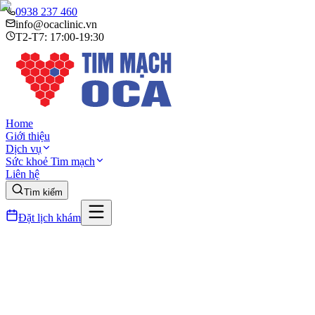
0938 237 460
info@ocaclinic.vn
T2-T7: 17:00-19:30
Home
Giới thiệu
Dịch vụ
Sức khoẻ Tim mạch
Liên hệ
Tìm kiếm
Đặt lịch khám