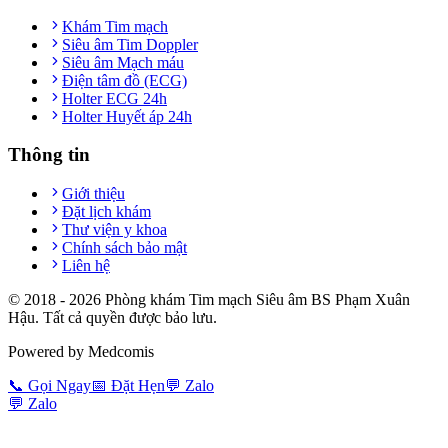
Khám Tim mạch
Siêu âm Tim Doppler
Siêu âm Mạch máu
Điện tâm đồ (ECG)
Holter ECG 24h
Holter Huyết áp 24h
Thông tin
Giới thiệu
Đặt lịch khám
Thư viện y khoa
Chính sách bảo mật
Liên hệ
© 2018 -
2026
Phòng khám Tim mạch Siêu âm BS Phạm Xuân
Hậu. Tất cả quyền được bảo lưu.
Powered by Medcomis
📞
Gọi Ngay
📅
Đặt Hẹn
💬
Zalo
💬
Zalo