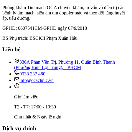
Phòng khám Tim mạch OCA chuyên khám, tư vấn và điều trị các
bệnh lý tim mạch, siêu âm tim doppler màu và theo dõi tăng huyết
áp, tiểu đường.
GPHĐ: 06075/HCM-GPHĐ ngày 07/9/2018
BS Phụ trách: BSCKII Phạm Xuân Hậu
Liên hệ
336A Phan Văn Trị, Phường 11, Quận Bình Thạnh
(Phường Bình Lợi Trung), TPHCM
0938 237 460
info@ocaclinic.vn
Giờ làm việc
T2 - T7: 17:00 - 19:30
Chủ nhật & Ngày lễ nghỉ
Dịch vụ chính