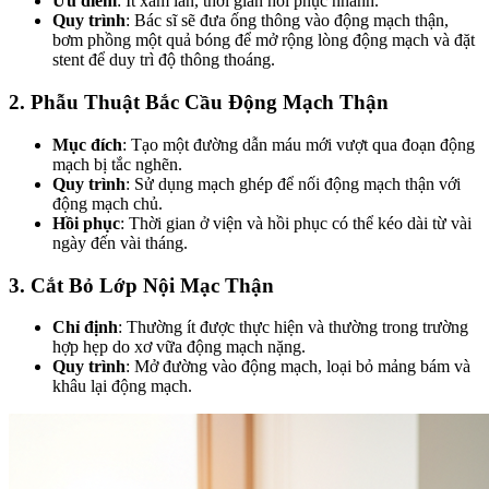
Ưu điểm
: Ít xâm lấn, thời gian hồi phục nhanh.
Quy trình
: Bác sĩ sẽ đưa ống thông vào động mạch thận,
bơm phồng một quả bóng để mở rộng lòng động mạch và đặt
stent để duy trì độ thông thoáng.
2. Phẫu Thuật Bắc Cầu Động Mạch Thận
Mục đích
: Tạo một đường dẫn máu mới vượt qua đoạn động
mạch bị tắc nghẽn.
Quy trình
: Sử dụng mạch ghép để nối động mạch thận với
động mạch chủ.
Hồi phục
: Thời gian ở viện và hồi phục có thể kéo dài từ vài
ngày đến vài tháng.
3. Cắt Bỏ Lớp Nội Mạc Thận
Chỉ định
: Thường ít được thực hiện và thường trong trường
hợp hẹp do xơ vữa động mạch nặng.
Quy trình
: Mở đường vào động mạch, loại bỏ mảng bám và
khâu lại động mạch.