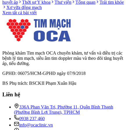
huyết áp
Thời sự Y khoa
Thư viện
Tổng quan
Trái tim khỏe
Xơ vữa động mạch
Xem tất cả bài viết
Phòng khám Tim mạch OCA chuyên khám, tư vấn và điều trị các
bệnh lý tim mạch, siêu âm tim doppler màu và theo dõi tăng huyết
áp, tiểu đường.
GPHĐ: 06075/HCM-GPHĐ ngày 07/9/2018
BS Phụ trách: BSCKII Phạm Xuân Hậu
Liên hệ
336A Phan Văn Trị, Phường 11, Quận Bình Thạnh
(Phường Bình Lợi Trung), TPHCM
0938 237 460
info@ocaclinic.vn