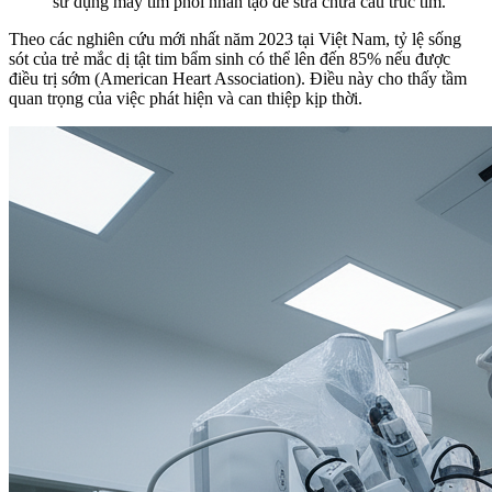
sử dụng máy tim phổi nhân tạo để sửa chữa cấu trúc tim.
Theo các nghiên cứu mới nhất năm 2023 tại Việt Nam, tỷ lệ sống
sót của trẻ mắc dị tật tim bẩm sinh có thể lên đến 85% nếu được
điều trị sớm (American Heart Association). Điều này cho thấy tầm
quan trọng của việc phát hiện và can thiệp kịp thời.