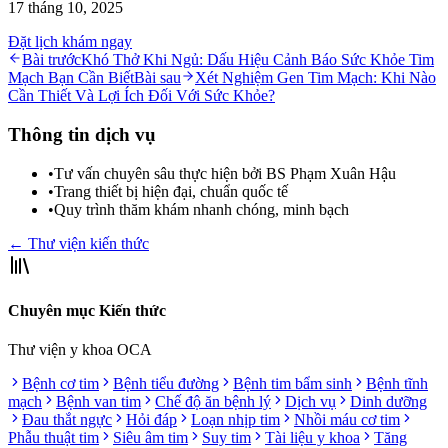
17 tháng 10, 2025
Đặt lịch khám ngay
Bài trước
Khó Thở Khi Ngủ: Dấu Hiệu Cảnh Báo Sức Khỏe Tim
Mạch Bạn Cần Biết
Bài sau
Xét Nghiệm Gen Tim Mạch: Khi Nào
Cần Thiết Và Lợi Ích Đối Với Sức Khỏe?
Thông tin dịch vụ
•
Tư vấn chuyên sâu thực hiện bởi BS Phạm Xuân Hậu
•
Trang thiết bị hiện đại, chuẩn quốc tế
•
Quy trình thăm khám nhanh chóng, minh bạch
← Thư viện kiến thức
Chuyên mục Kiến thức
Thư viện y khoa OCA
Bệnh cơ tim
Bệnh tiểu đường
Bệnh tim bẩm sinh
Bệnh tĩnh
mạch
Bệnh van tim
Chế độ ăn bệnh lý
Dịch vụ
Dinh dưỡng
Đau thắt ngực
Hỏi đáp
Loạn nhịp tim
Nhồi máu cơ tim
Phẫu thuật tim
Siêu âm tim
Suy tim
Tài liệu y khoa
Tăng