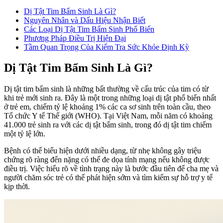
Dị Tật Tim Bẩm Sinh Là Gì?
Nguyên Nhân và Dấu Hiệu Nhận Biết
Các Loại Dị Tật Tim Bẩm Sinh Phổ Biến
Phương Pháp Điều Trị Hiện Đại
Tầm Quan Trọng Của Kiểm Tra Sức Khỏe Định Kỳ
Dị Tật Tim Bẩm Sinh Là Gì?
Dị tật tim bẩm sinh là những bất thường về cấu trúc của tim có từ
khi trẻ mới sinh ra. Đây là một trong những loại dị tật phổ biến nhất
ở trẻ em, chiếm tỷ lệ khoảng 1% các ca sơ sinh trên toàn cầu, theo
Tổ chức Y tế Thế giới (WHO). Tại Việt Nam, mỗi năm có khoảng
41.000 trẻ sinh ra với các dị tật bẩm sinh, trong đó dị tật tim chiếm
một tỷ lệ lớn.
Bệnh có thể biểu hiện dưới nhiều dạng, từ nhẹ không gây triệu
chứng rõ ràng đến nặng có thể đe dọa tính mạng nếu không được
điều trị. Việc hiểu rõ về tình trạng này là bước đầu tiên để cha mẹ và
người chăm sóc trẻ có thể phát hiện sớm và tìm kiếm sự hỗ trợ y tế
kịp thời.