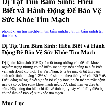
Dị Tật Tim Bẩm Sinh: Hiểu
Biết và Hành Động Để Bảo Vệ
Sức Khỏe Tim Mạch
phòng khám tim mạch
bệnh tim bẩm sinh
điều trị tim bẩm sinh
dị tật
tim bẩm sinh
Dị Tật Tim Bẩm Sinh: Hiểu Biết và Hành
Động Để Bảo Vệ Sức Khỏe Tim Mạch
Dị tật tim bẩm sinh (CHD) là một trong những vấn đề sức khỏe
nghiêm trọng nhưng có thể kiểm soát được nếu chúng ta hiểu biết
và hành động kịp thời. Tại Việt Nam, tỷ lệ trẻ mắc dị tật tim bẩm
sinh ước tính khoảng 1-2% số trẻ sinh ra, theo thống kê của Bộ Y tế.
Điều đáng mừng là với sự tiến bộ của y học, nhiều trẻ em mắc bệnh
này đã có cơ hội sống khỏe mạnh nếu được phát hiện và điều trị
sớm. Hãy cùng tìm hiểu chi tiết về tình trạng này và những điều bạn
có thể làm để bảo vệ sức khỏe tim mạch.
Mục Lục