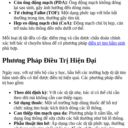
Còn ống động mạch (PDA)
: Ống động mạch không đóng
lại sau sinh, gây ảnh hưởng đến dòng máu.
Tứ chứng Fallot (TOF)
: Một dạng phức tạp với bốn bất
thường trong tim, thường gây tím tái.
Hẹp eo động mạch chủ (CoA)
: Động mạch chủ bị hẹp, cản
trở máu lưu thông đến nửa dưới cơ thể.
Mỗi loại dị tật đều có đặc điểm ring và cần được chẩn đoán chính
xác bởi bác sĩ chuyên khoa để có phương pháp
điều trị tim bẩm sinh
phù hợp.
Phương Pháp Điều Trị Hiện Đại
Ngày nay, với sự tiến bộ của y học, hầu hết các trường hợp dị tật tim
bẩm sinh đều có thể được điều trị hiệu quả. Các phương pháp điều
trị bao gồm:
Theo dõi định kỳ
: Với các dị tật nhẹ, bác sĩ có thể chỉ cần
theo dõi mà không cần can thiệp ngay.
Sử dụng thuốc
: Một số trường hợp dùng thuốc để hỗ trợ
chức năng tim hoặc kích thích đóng các lỗ thông.
Can thiệp tim mạch qua da
: Phương pháp ít xâm lấn, sử
dụng ống thông để sửa chữa các bất thường như bít lỗ thông.
Phẫu thuật tim hở
: Áp dụng cho các dị tật phức tạp, thường