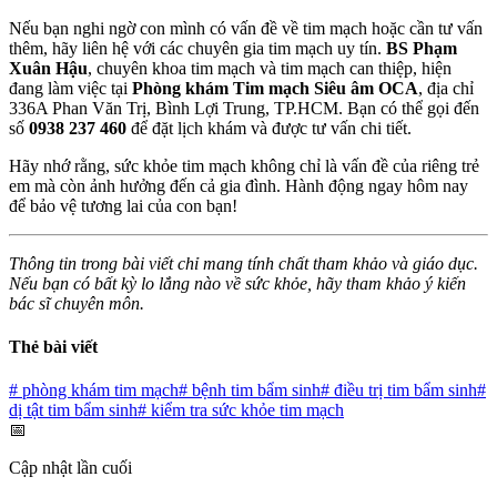
Nếu bạn nghi ngờ con mình có vấn đề về tim mạch hoặc cần tư vấn
thêm, hãy liên hệ với các chuyên gia tim mạch uy tín.
BS Phạm
Xuân Hậu
, chuyên khoa tim mạch và tim mạch can thiệp, hiện
đang làm việc tại
Phòng khám Tim mạch Siêu âm OCA
, địa chỉ
336A Phan Văn Trị, Bình Lợi Trung, TP.HCM. Bạn có thể gọi đến
số
0938 237 460
để đặt lịch khám và được tư vấn chi tiết.
Hãy nhớ rằng, sức khỏe tim mạch không chỉ là vấn đề của riêng trẻ
em mà còn ảnh hưởng đến cả gia đình. Hành động ngay hôm nay
để bảo vệ tương lai của con bạn!
Thông tin trong bài viết chỉ mang tính chất tham khảo và giáo dục.
Nếu bạn có bất kỳ lo lắng nào về sức khỏe, hãy tham khảo ý kiến
bác sĩ chuyên môn.
Thẻ bài viết
#
phòng khám tim mạch
#
bệnh tim bẩm sinh
#
điều trị tim bẩm sinh
#
dị tật tim bẩm sinh
#
kiểm tra sức khỏe tim mạch
📅
Cập nhật lần cuối