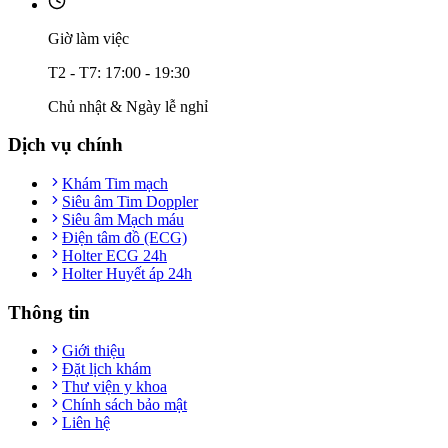
Giờ làm việc
T2 - T7: 17:00 - 19:30
Chủ nhật & Ngày lễ nghỉ
Dịch vụ chính
Khám Tim mạch
Siêu âm Tim Doppler
Siêu âm Mạch máu
Điện tâm đồ (ECG)
Holter ECG 24h
Holter Huyết áp 24h
Thông tin
Giới thiệu
Đặt lịch khám
Thư viện y khoa
Chính sách bảo mật
Liên hệ