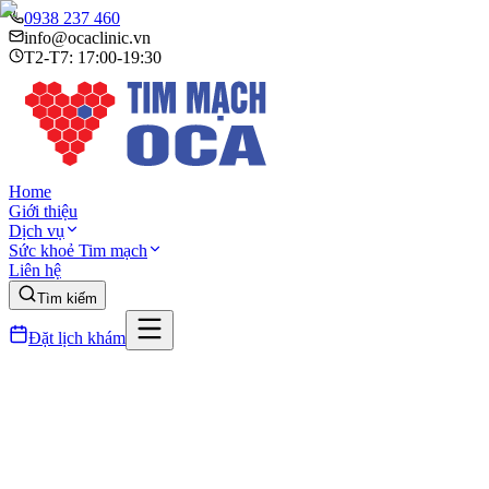
0938 237 460
info@ocaclinic.vn
T2-T7: 17:00-19:30
Home
Giới thiệu
Dịch vụ
Sức khoẻ Tim mạch
Liên hệ
Tìm kiếm
Đặt lịch khám