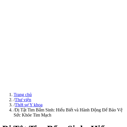
Trang chủ
/
Thư viện
/
Thời sự Y khoa
/
Dị Tật Tim Bẩm Sinh: Hiểu Biết và Hành Động Để Bảo Vệ
Sức Khỏe Tim Mạch