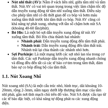
Nút nhĩ thất (AV):
Nằm ở vách liên nhĩ, giữa tâm nhĩ và tâm
thất. Nút AV có vai trò quan trọng trong việc làm chậm tốc độ
dẫn truyền xung động từ tâm nhĩ xuống tâm thất. Điều này
cho phép tâm nhĩ có đủ thời gian để co bóp và bơm máu
xuống tâm thất trước khi tâm thất co bóp. Nút AV cũng có
khả năng tự phát xung, nhưng với tần số chậm hơn nút SA
(khoảng 40-60 lần/phút).
Bó His:
Là một bó sợi dẫn truyền xung động từ nút AV
xuống tâm thất. Bó His chia thành hai nhánh:
Nhánh phải:
Dẫn truyền xung động đến tâm thất phải.
Nhánh trái:
Dẫn truyền xung động đến tâm thất trái.
Nhánh trái lại chia thành các nhánh nhỏ hơn.
Sợi Purkinje:
Là một mạng lưới các sợi nhỏ lan tỏa trong cơ
tâm thất. Các sợi Purkinje dẫn truyền xung động nhanh chóng
và đồng đều đến tất cả các tế bào cơ tim trong tâm thất, đảm
bảo sự co bóp đồng bộ của tâm thất.
1.1. Nút Xoang Nhĩ
Nút xoang nhĩ (SA) là một cấu trúc nhỏ, hình trục, dài khoảng 10-
20mm, rộng 2-3mm, nằm ngay dưới lớp thượng tâm mạc của tâm
nhĩ phải, gần nơi tĩnh mạch chủ trên đổ vào. Nút SA được cấu tạo từ
các tế bào đặc biệt, có khả năng tự động phát ra các xung động
điện.