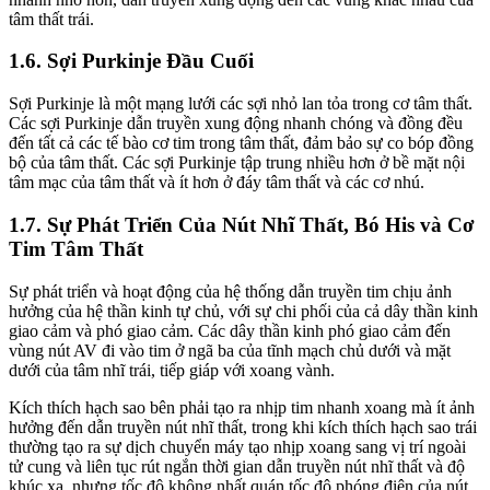
tâm thất trái.
1.6. Sợi Purkinje Đầu Cuối
Sợi Purkinje là một mạng lưới các sợi nhỏ lan tỏa trong cơ tâm thất.
Các sợi Purkinje dẫn truyền xung động nhanh chóng và đồng đều
đến tất cả các tế bào cơ tim trong tâm thất, đảm bảo sự co bóp đồng
bộ của tâm thất. Các sợi Purkinje tập trung nhiều hơn ở bề mặt nội
tâm mạc của tâm thất và ít hơn ở đáy tâm thất và các cơ nhú.
1.7. Sự Phát Triển Của Nút Nhĩ Thất, Bó His và Cơ
Tim Tâm Thất
Sự phát triển và hoạt động của hệ thống dẫn truyền tim chịu ảnh
hưởng của hệ thần kinh tự chủ, với sự chi phối của cả dây thần kinh
giao cảm và phó giao cảm. Các dây thần kinh phó giao cảm đến
vùng nút AV đi vào tim ở ngã ba của tĩnh mạch chủ dưới và mặt
dưới của tâm nhĩ trái, tiếp giáp với xoang vành.
Kích thích hạch sao bên phải tạo ra nhịp tim nhanh xoang mà ít ảnh
hưởng đến dẫn truyền nút nhĩ thất, trong khi kích thích hạch sao trái
thường tạo ra sự dịch chuyển máy tạo nhịp xoang sang vị trí ngoài
tử cung và liên tục rút ngắn thời gian dẫn truyền nút nhĩ thất và độ
khúc xạ, nhưng tốc độ không nhất quán tốc độ phóng điện của nút