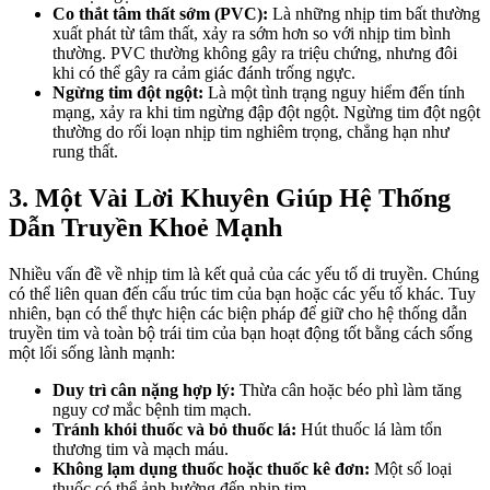
Co thắt tâm thất sớm (PVC):
Là những nhịp tim bất thường
xuất phát từ tâm thất, xảy ra sớm hơn so với nhịp tim bình
thường. PVC thường không gây ra triệu chứng, nhưng đôi
khi có thể gây ra cảm giác đánh trống ngực.
Ngừng tim đột ngột:
Là một tình trạng nguy hiểm đến tính
mạng, xảy ra khi tim ngừng đập đột ngột. Ngừng tim đột ngột
thường do rối loạn nhịp tim nghiêm trọng, chẳng hạn như
rung thất.
3. Một Vài Lời Khuyên Giúp Hệ Thống
Dẫn Truyền Khoẻ Mạnh
Nhiều vấn đề về nhịp tim là kết quả của các yếu tố di truyền. Chúng
có thể liên quan đến cấu trúc tim của bạn hoặc các yếu tố khác. Tuy
nhiên, bạn có thể thực hiện các biện pháp để giữ cho hệ thống dẫn
truyền tim và toàn bộ trái tim của bạn hoạt động tốt bằng cách sống
một lối sống lành mạnh:
Duy trì cân nặng hợp lý:
Thừa cân hoặc béo phì làm tăng
nguy cơ mắc bệnh tim mạch.
Tránh khói thuốc và bỏ thuốc lá:
Hút thuốc lá làm tổn
thương tim và mạch máu.
Không lạm dụng thuốc hoặc thuốc kê đơn:
Một số loại
thuốc có thể ảnh hưởng đến nhịp tim.