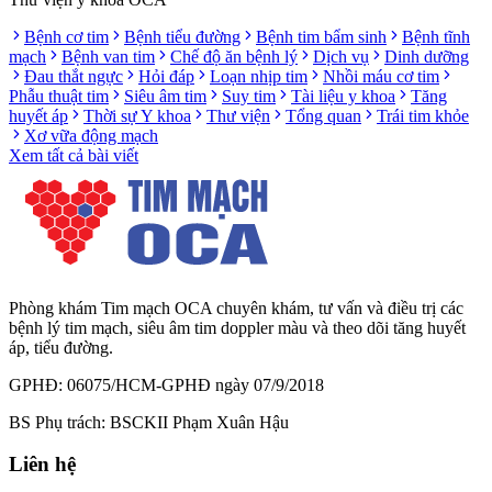
Bệnh cơ tim
Bệnh tiểu đường
Bệnh tim bẩm sinh
Bệnh tĩnh
mạch
Bệnh van tim
Chế độ ăn bệnh lý
Dịch vụ
Dinh dưỡng
Đau thắt ngực
Hỏi đáp
Loạn nhịp tim
Nhồi máu cơ tim
Phẫu thuật tim
Siêu âm tim
Suy tim
Tài liệu y khoa
Tăng
huyết áp
Thời sự Y khoa
Thư viện
Tổng quan
Trái tim khỏe
Xơ vữa động mạch
Xem tất cả bài viết
Phòng khám Tim mạch OCA chuyên khám, tư vấn và điều trị các
bệnh lý tim mạch, siêu âm tim doppler màu và theo dõi tăng huyết
áp, tiểu đường.
GPHĐ: 06075/HCM-GPHĐ ngày 07/9/2018
BS Phụ trách: BSCKII Phạm Xuân Hậu
Liên hệ