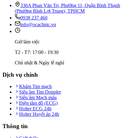
336A Phan Văn Trị, Phường 11, Quận Bình Thạnh
(Phường Bình Lợi Trung), TPHCM
0938 237 460
info@ocaclinic.vn
Giờ làm việc
T2 - T7: 17:00 - 19:30
Chủ nhật & Ngày lễ nghỉ
Dịch vụ chính
Khám Tim mạch
Siêu âm Tim Doppler
Siêu âm Mạch máu
Điện tâm đồ (ECG)
Holter ECG 24h
Holter Huyết áp 24h
Thông tin