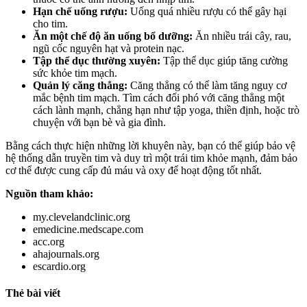
Hạn chế uống rượu:
Uống quá nhiều rượu có thể gây hại
cho tim.
Ăn một chế độ ăn uống bổ dưỡng:
Ăn nhiều trái cây, rau,
ngũ cốc nguyên hạt và protein nạc.
Tập thể dục thường xuyên:
Tập thể dục giúp tăng cường
sức khỏe tim mạch.
Quản lý căng thẳng:
Căng thẳng có thể làm tăng nguy cơ
mắc bệnh tim mạch. Tìm cách đối phó với căng thẳng một
cách lành mạnh, chẳng hạn như tập yoga, thiền định, hoặc trò
chuyện với bạn bè và gia đình.
Bằng cách thực hiện những lời khuyên này, bạn có thể giúp bảo vệ
hệ thống dẫn truyền tim và duy trì một trái tim khỏe mạnh, đảm bảo
cơ thể được cung cấp đủ máu và oxy để hoạt động tốt nhất.
Nguồn tham khảo:
my.clevelandclinic.org
emedicine.medscape.com
acc.org
ahajournals.org
escardio.org
Thẻ bài viết