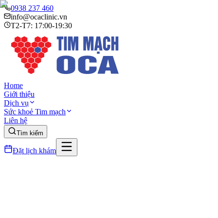
0938 237 460
info@ocaclinic.vn
T2-T7: 17:00-19:30
Home
Giới thiệu
Dịch vụ
Sức khoẻ Tim mạch
Liên hệ
Tìm kiếm
Đặt lịch khám