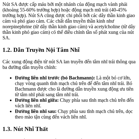
Nút SA được cấp máu bởi một nhánh của động mạch vành phải
(khoảng 55-60% trường hợp) hoặc động mạch mũ trái (40-45%
trường hợp). Nút SA cũng được chi phối bởi các dây thần kinh giao
cảm và phó giao cảm. Các chất dẫn truyền thần kinh như
norepinephrine (từ dây thần kinh giao cảm) và acetylcholine (từ dây
thần kinh phó giao cảm) có thể điều chỉnh tần số phát xung của nút
SA.
1.2. Dẫn Truyền Nội Tâm Nhĩ
Các xung động điện từ nút SA lan truyền đến tâm nhĩ trái thông qua
ba đường dẫn truyền chính:
Đường liên nhĩ trước (bó Bachmann):
Là một bó cơ lớn,
chạy vòng quanh tĩnh mạch chủ trên để đến tâm nhĩ trái. Bó
Bachmann được cho là đường dẫn truyền xung động ưu tiên
từ tâm nhĩ phải sang tâm nhĩ trái.
Đường liên nhĩ giữa:
Chạy phía sau tĩnh mạch chủ trên đến
vách liên nhĩ.
Đường liên nhĩ sau:
Chạy phía sau tĩnh mạch chủ trên, dọc
theo mào tận cùng đến vách liên nhĩ.
1.3. Nút Nhĩ Thất