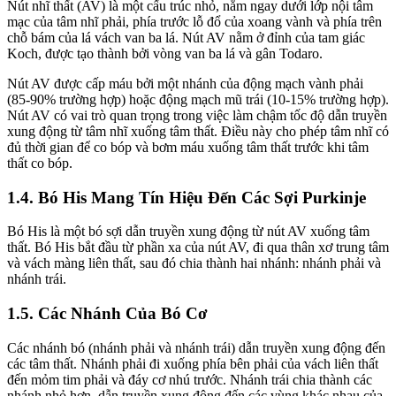
Nút nhĩ thất (AV) là một cấu trúc nhỏ, nằm ngay dưới lớp nội tâm
mạc của tâm nhĩ phải, phía trước lỗ đổ của xoang vành và phía trên
chỗ bám của lá vách van ba lá. Nút AV nằm ở đỉnh của tam giác
Koch, được tạo thành bởi vòng van ba lá và gân Todaro.
Nút AV được cấp máu bởi một nhánh của động mạch vành phải
(85-90% trường hợp) hoặc động mạch mũ trái (10-15% trường hợp).
Nút AV có vai trò quan trọng trong việc làm chậm tốc độ dẫn truyền
xung động từ tâm nhĩ xuống tâm thất. Điều này cho phép tâm nhĩ có
đủ thời gian để co bóp và bơm máu xuống tâm thất trước khi tâm
thất co bóp.
1.4. Bó His Mang Tín Hiệu Đến Các Sợi Purkinje
Bó His là một bó sợi dẫn truyền xung động từ nút AV xuống tâm
thất. Bó His bắt đầu từ phần xa của nút AV, đi qua thân xơ trung tâm
và vách màng liên thất, sau đó chia thành hai nhánh: nhánh phải và
nhánh trái.
1.5. Các Nhánh Của Bó Cơ
Các nhánh bó (nhánh phải và nhánh trái) dẫn truyền xung động đến
các tâm thất. Nhánh phải đi xuống phía bên phải của vách liên thất
đến mỏm tim phải và đáy cơ nhú trước. Nhánh trái chia thành các
nhánh nhỏ hơn, dẫn truyền xung động đến các vùng khác nhau của