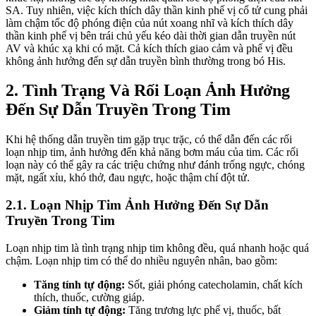
SA. Tuy nhiên, việc kích thích dây thần kinh phế vị cổ tử cung phải
làm chậm tốc độ phóng điện của nút xoang nhĩ và kích thích dây
thần kinh phế vị bên trái chủ yếu kéo dài thời gian dẫn truyền nút
AV và khúc xạ khi có mặt. Cả kích thích giao cảm và phế vị đều
không ảnh hưởng đến sự dẫn truyền bình thường trong bó His.
2. Tình Trạng Và Rối Loạn Ảnh Hưởng
Đến Sự Dẫn Truyền Trong Tim
Khi hệ thống dẫn truyền tim gặp trục trặc, có thể dẫn đến các rối
loạn nhịp tim, ảnh hưởng đến khả năng bơm máu của tim. Các rối
loạn này có thể gây ra các triệu chứng như đánh trống ngực, chóng
mặt, ngất xỉu, khó thở, đau ngực, hoặc thậm chí đột tử.
2.1. Loạn Nhịp Tim Ảnh Hưởng Đến Sự Dẫn
Truyền Trong Tim
Loạn nhịp tim là tình trạng nhịp tim không đều, quá nhanh hoặc quá
chậm. Loạn nhịp tim có thể do nhiều nguyên nhân, bao gồm:
Tăng tính tự động:
Sốt, giải phóng catecholamin, chất kích
thích, thuốc, cường giáp.
Giảm tính tự động:
Tăng trương lực phế vị, thuốc, bất