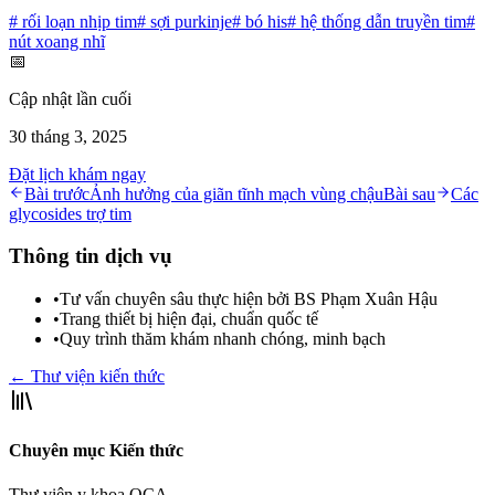
#
rối loạn nhịp tim
#
sợi purkinje
#
bó his
#
hệ thống dẫn truyền tim
#
nút xoang nhĩ
📅
Cập nhật lần cuối
30 tháng 3, 2025
Đặt lịch khám ngay
Bài trước
Ảnh hưởng của giãn tĩnh mạch vùng chậu
Bài sau
Các
glycosides trợ tim
Thông tin dịch vụ
•
Tư vấn chuyên sâu thực hiện bởi BS Phạm Xuân Hậu
•
Trang thiết bị hiện đại, chuẩn quốc tế
•
Quy trình thăm khám nhanh chóng, minh bạch
← Thư viện kiến thức
Chuyên mục Kiến thức
Thư viện y khoa OCA