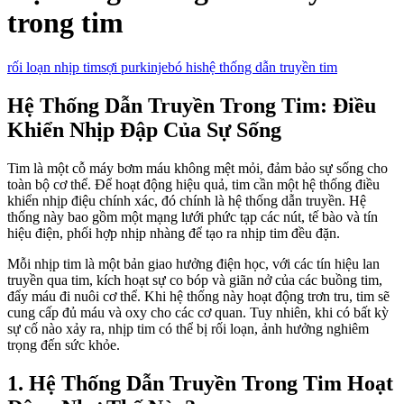
trong tim
rối loạn nhịp tim
sợi purkinje
bó his
hệ thống dẫn truyền tim
Hệ Thống Dẫn Truyền Trong Tim: Điều
Khiển Nhịp Đập Của Sự Sống
Tim là một cỗ máy bơm máu không mệt mỏi, đảm bảo sự sống cho
toàn bộ cơ thể. Để hoạt động hiệu quả, tim cần một hệ thống điều
khiển nhịp điệu chính xác, đó chính là hệ thống dẫn truyền. Hệ
thống này bao gồm một mạng lưới phức tạp các nút, tế bào và tín
hiệu điện, phối hợp nhịp nhàng để tạo ra nhịp tim đều đặn.
Mỗi nhịp tim là một bản giao hưởng điện học, với các tín hiệu lan
truyền qua tim, kích hoạt sự co bóp và giãn nở của các buồng tim,
đẩy máu đi nuôi cơ thể. Khi hệ thống này hoạt động trơn tru, tim sẽ
cung cấp đủ máu và oxy cho các cơ quan. Tuy nhiên, khi có bất kỳ
sự cố nào xảy ra, nhịp tim có thể bị rối loạn, ảnh hưởng nghiêm
trọng đến sức khỏe.
1. Hệ Thống Dẫn Truyền Trong Tim Hoạt