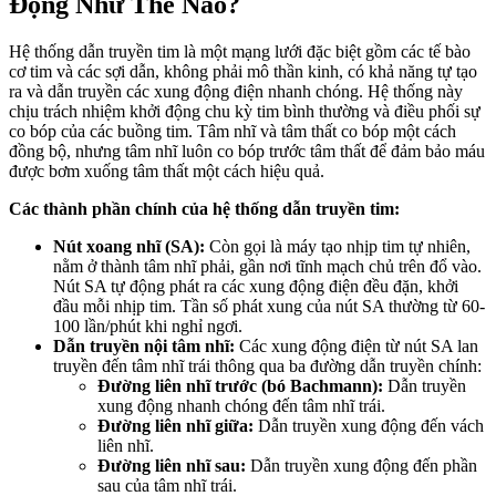
Động Như Thế Nào?
Hệ thống dẫn truyền tim là một mạng lưới đặc biệt gồm các tế bào
cơ tim và các sợi dẫn, không phải mô thần kinh, có khả năng tự tạo
ra và dẫn truyền các xung động điện nhanh chóng. Hệ thống này
chịu trách nhiệm khởi động chu kỳ tim bình thường và điều phối sự
co bóp của các buồng tim. Tâm nhĩ và tâm thất co bóp một cách
đồng bộ, nhưng tâm nhĩ luôn co bóp trước tâm thất để đảm bảo máu
được bơm xuống tâm thất một cách hiệu quả.
Các thành phần chính của hệ thống dẫn truyền tim:
Nút xoang nhĩ (SA):
Còn gọi là máy tạo nhịp tim tự nhiên,
nằm ở thành tâm nhĩ phải, gần nơi tĩnh mạch chủ trên đổ vào.
Nút SA tự động phát ra các xung động điện đều đặn, khởi
đầu mỗi nhịp tim. Tần số phát xung của nút SA thường từ 60-
100 lần/phút khi nghỉ ngơi.
Dẫn truyền nội tâm nhĩ:
Các xung động điện từ nút SA lan
truyền đến tâm nhĩ trái thông qua ba đường dẫn truyền chính:
Đường liên nhĩ trước (bó Bachmann):
Dẫn truyền
xung động nhanh chóng đến tâm nhĩ trái.
Đường liên nhĩ giữa:
Dẫn truyền xung động đến vách
liên nhĩ.
Đường liên nhĩ sau:
Dẫn truyền xung động đến phần
sau của tâm nhĩ trái.