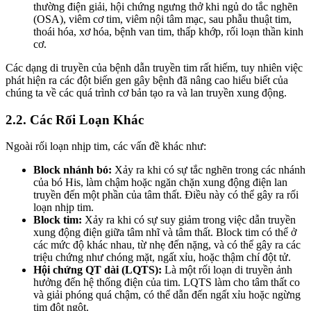
thường điện giải, hội chứng ngưng thở khi ngủ do tắc nghẽn
(OSA), viêm cơ tim, viêm nội tâm mạc, sau phẫu thuật tim,
thoái hóa, xơ hóa, bệnh van tim, thấp khớp, rối loạn thần kinh
cơ.
Các dạng di truyền của bệnh dẫn truyền tim rất hiếm, tuy nhiên việc
phát hiện ra các đột biến gen gây bệnh đã nâng cao hiểu biết của
chúng ta về các quá trình cơ bản tạo ra và lan truyền xung động.
2.2. Các Rối Loạn Khác
Ngoài rối loạn nhịp tim, các vấn đề khác như:
Block nhánh bó:
Xảy ra khi có sự tắc nghẽn trong các nhánh
của bó His, làm chậm hoặc ngăn chặn xung động điện lan
truyền đến một phần của tâm thất. Điều này có thể gây ra rối
loạn nhịp tim.
Block tim:
Xảy ra khi có sự suy giảm trong việc dẫn truyền
xung động điện giữa tâm nhĩ và tâm thất. Block tim có thể ở
các mức độ khác nhau, từ nhẹ đến nặng, và có thể gây ra các
triệu chứng như chóng mặt, ngất xỉu, hoặc thậm chí đột tử.
Hội chứng QT dài (LQTS):
Là một rối loạn di truyền ảnh
hưởng đến hệ thống điện của tim. LQTS làm cho tâm thất co
và giải phóng quá chậm, có thể dẫn đến ngất xỉu hoặc ngừng
tim đột ngột.