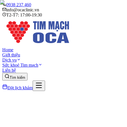
0938 237 460
info@ocaclinic.vn
T2-T7: 17:00-19:30
Home
Giới thiệu
Dịch vụ
Sức khoẻ Tim mạch
Liên hệ
Tìm kiếm
Đặt lịch khám