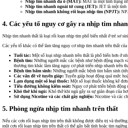
Nhịp tim nhanh đa ổ (MAT):
MAT là một tình trạng nh
Nhịp tim nhanh ngoài tử cung (JET):
JET là một tình 
Nhịp tim nhanh không rối loạn nhịp tim (NPJT):
NPJT
4. Các yếu tố nguy cơ gây ra nhịp tim nhan
Nhịp tim nhanh thất là loại rối loạn nhịp tim phổ biến nhất ở trẻ sơ 
Các yếu tố khác có thể làm tăng nguy cơ nhịp tim nhanh trên thất củ
Tuổi tác:
Một số loại nhịp nhanh trên thất là phổ biến hơn ở nh
Bệnh tim:
Những người mắc các bệnh như bệnh động mạch vành, 
thương tim khác làm tăng nguy cơ phát triển nhịp nhanh trên th
Bệnh tim bẩm sinh:
Những người mắc bệnh tim bẩm sinh (tức l
Các vấn đề về tuyến giáp:
Tuyến giáp hoạt động quá mức hoặc
Lạm dụng một số loại thuốc:
Một số loại thuốc không kê đơn 
Tiểu đường không kiểm soát:
Nguy cơ phát triển bệnh động m
Khó thở khi ngủ:
Khó thở khi ngủ gây ra sự gián đoạn của hơi 
Sử dụng Nicotine và các chất gây nghiện:
Nicotine và các ch
5. Phòng ngừa nhịp tim nhanh trên thất
Nếu các cơn rối loạn nhịp tim trên thất không được điều trị và thườn
một cơn rối loạn nhịp tim trên thất có thể gây bất tỉnh hoặc tim ngừng