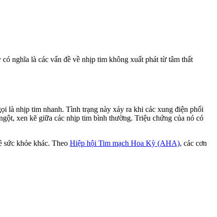
 có nghĩa là các vấn đề về nhịp tim không xuất phát từ tâm thất
i là nhịp tim nhanh. Tình trạng này xảy ra khi các xung điện phối
ngột, xen kẽ giữa các nhịp tim bình thường. Triệu chứng của nó có
 đề sức khỏe khác. Theo
Hiệp hội Tim mạch Hoa Kỳ (AHA)
, các cơn