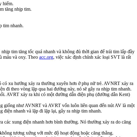
y hiểm.
m tăng nhịp tim.
p tim nhanh.
, nhịp tim tăng tốc quá nhanh và không đủ thời gian để trái tim lấp đầy
 đủ máu và oxy. Theo
acc.org
, việc xác định chính xác loại SVT là rất
 nó có xu hướng xảy ra thường xuyên hơn ở phụ nữ trẻ. AVNRT xảy ra
n đi theo vòng lặp qua hai đường này, nó sẽ gây ra nhịp tim nhanh.
tuổi. AVRT xảy ra khi có một đường dẫn điện phụ (đường dẫn Kent)
hông giống như AVNRT và AVRT vốn luôn liên quan đến nút AV là một
 điện nhanh và lặp đi lặp lại, gây ra nhịp tim nhanh.
t ra các xung điện nhanh hơn bình thường. Nó thường xảy ra do căng
 không tương xứng với mức độ hoạt động hoặc căng thẳng.