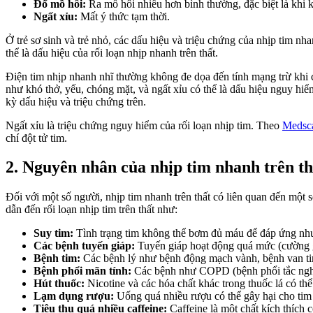
Đổ mồ hôi:
Ra mồ hôi nhiều hơn bình thường, đặc biệt là khi 
Ngất xỉu:
Mất ý thức tạm thời.
Ở trẻ sơ sinh và trẻ nhỏ, các dấu hiệu và triệu chứng của nhịp tim n
thể là dấu hiệu của rối loạn nhịp nhanh trên thất.
Điện tim nhịp nhanh nhĩ thường không đe dọa đến tính mạng trừ khi c
như khó thở, yếu, chóng mặt, và ngất xỉu có thể là dấu hiệu nguy hi
kỳ dấu hiệu và triệu chứng trên.
Ngất xỉu là triệu chứng nguy hiểm của rối loạn nhịp tim. Theo
Medsc
chí đột tử tim.
2. Nguyên nhân của nhịp tim nhanh trên th
Đối với một số người, nhịp tim nhanh trên thất có liên quan đến một 
dẫn đến rối loạn nhịp tim trên thất như:
Suy tim:
Tình trạng tim không thể bơm đủ máu để đáp ứng nhu
Các bệnh tuyến giáp:
Tuyến giáp hoạt động quá mức (cường g
Bệnh tim:
Các bệnh lý như bệnh động mạch vành, bệnh van tim,
Bệnh phổi mãn tính:
Các bệnh như COPD (bệnh phổi tắc nghẽn 
Hút thuốc:
Nicotine và các hóa chất khác trong thuốc lá có thể
Lạm dụng rượu:
Uống quá nhiều rượu có thể gây hại cho tim 
Tiêu thụ quá nhiều caffeine:
Caffeine là một chất kích thích c