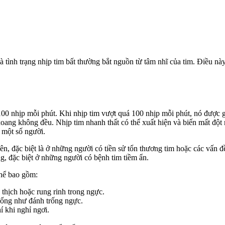
à tình trạng nhịp tim bất thường bắt nguồn từ tâm nhĩ của tim. Điều này
00 nhịp mỗi phút. Khi nhịp tim vượt quá 100 nhịp mỗi phút, nó được gọ
oang không đều. Nhịp tim nhanh thất có thể xuất hiện và biến mất đột 
ở một số người.
yên, đặc biệt là ở những người có tiền sử tổn thương tim hoặc các vấn
ng, đặc biệt ở những người có bệnh tim tiềm ẩn.
thể bao gồm:
thịch hoặc rung rinh trong ngực.
iống như đánh trống ngực.
í khi nghỉ ngơi.