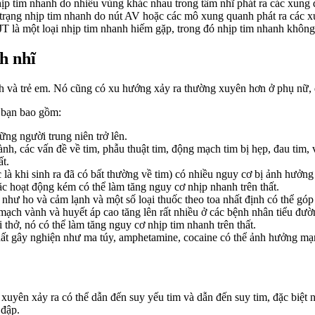
ịp tim nhanh do nhiều vùng khác nhau trong tâm nhĩ phát ra các xung
trạng nhịp tim nhanh do nút AV hoặc các mô xung quanh phát ra các x
 là một loại nhịp tim nhanh hiếm gặp, trong đó nhịp tim nhanh không l
h nhĩ
sinh và trẻ em. Nó cũng có xu hướng xảy ra thường xuyên hơn ở phụ nữ, đ
a bạn bao gồm:
ững người trung niên trở lên.
các vấn đề về tim, phẫu thuật tim, động mạch tim bị hẹp, đau tim, van
ất.
à khi sinh ra đã có bất thường về tim) có nhiều nguy cơ bị ảnh hưởng 
 hoạt động kém có thể làm tăng nguy cơ nhịp nhanh trên thất.
như ho và cảm lạnh và một số loại thuốc theo toa nhất định có thể góp 
ạch vành và huyết áp cao tăng lên rất nhiều ở các bệnh nhân tiểu đư
thở, nó có thể làm tăng nguy cơ nhịp tim nhanh trên thất.
ất gây nghiện như ma túy, amphetamine, cocaine có thể ảnh hưởng mạnh
g xuyên xảy ra có thể dẫn đến suy yếu tim và dẫn đến suy tim, đặc biệ
 đập.