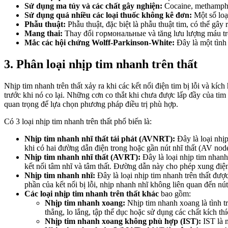
Sử dụng ma túy và các chất gây nghiện:
Cocaine, methamphet
Sử dụng quá nhiều các loại thuốc không kê đơn:
Một số loạ
Phẫu thuật:
Phẫu thuật, đặc biệt là phẫu thuật tim, có thể gây r
Mang thai:
Thay đổi гормональные và tăng lưu lượng máu tro
Mắc các hội chứng Wolff-Parkinson-White:
Đây là một tình 
3. Phân loại nhịp tim nhanh trên thất
Nhịp tim nhanh trên thất xảy ra khi các kết nối điện tim bị lỗi và kíc
trước khi nó co lại. Những cơn co thắt khi chưa được lấp đầy của t
quan trọng để lựa chọn phương pháp điều trị phù hợp.
Có 3 loại nhịp tim nhanh trên thất phổ biến là:
Nhịp tim nhanh nhĩ thất tái phát (AVNRT):
Đây là loại nhị
khi có hai đường dẫn điện trong hoặc gần nút nhĩ thất (AV nod
Nhịp tim nhanh nhĩ thất (AVRT):
Đây là loại nhịp tim nhan
kết nối tâm nhĩ và tâm thất. Đường dẫn này cho phép xung điện
Nhịp tim nhanh nhĩ:
Đây là loại nhịp tim nhanh trên thất đ
phần của kết nối bị lỗi, nhịp nhanh nhĩ không liên quan đến nú
Các loại nhịp tim nhanh trên thất khác
bao gồm:
Nhịp tim nhanh xoang:
Nhịp tim nhanh xoang là tình t
thẳng, lo lắng, tập thể dục hoặc sử dụng các chất kích thí
Nhịp tim nhanh xoang không phù hợp (IST):
IST là 