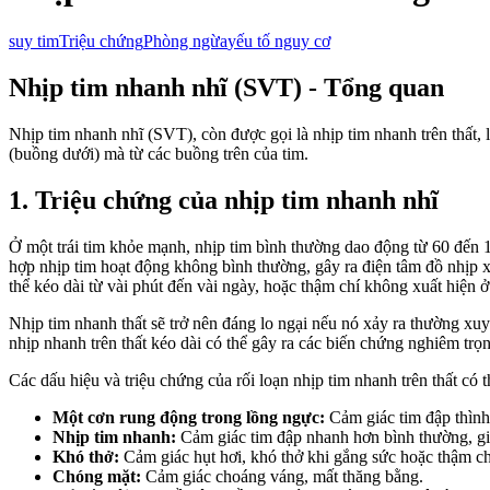
suy tim
Triệu chứng
Phòng ngừa
yếu tố nguy cơ
Nhịp tim nhanh nhĩ (SVT) - Tổng quan
Nhịp tim nhanh nhĩ (SVT), còn được gọi là nhịp tim nhanh trên thất, l
(buồng dưới) mà từ các buồng trên của tim.
1. Triệu chứng của nhịp tim nhanh nhĩ
Ở một trái tim khỏe mạnh, nhịp tim bình thường dao động từ 60 đến 1
hợp nhịp tim hoạt động không bình thường, gây ra điện tâm đồ nhịp x
thể kéo dài từ vài phút đến vài ngày, hoặc thậm chí không xuất hiện 
Nhịp tim nhanh thất sẽ trở nên đáng lo ngại nếu nó xảy ra thường xu
nhịp nhanh trên thất kéo dài có thể gây ra các biến chứng nghiêm trọ
Các dấu hiệu và triệu chứng của rối loạn nhịp tim nhanh trên thất có 
Một cơn rung động trong lồng ngực:
Cảm giác tim đập thình 
Nhịp tim nhanh:
Cảm giác tim đập nhanh hơn bình thường, g
Khó thở:
Cảm giác hụt hơi, khó thở khi gắng sức hoặc thậm ch
Chóng mặt:
Cảm giác choáng váng, mất thăng bằng.