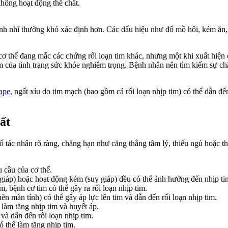
không hoạt động thể chất.
hanh nhĩ thường khó xác định hơn. Các dấu hiệu như đổ mồ hôi, kém ăn, 
ơ thể đang mắc các chứng rối loạn tim khác, nhưng một khi xuất hiện c
ểm của tình trạng sức khỏe nghiêm trọng. Bệnh nhân nên tìm kiếm sự c
ape
, ngất xỉu do tim mạch (bao gồm cả rối loạn nhịp tim) có thể dẫn 
ất
số tác nhân rõ ràng, chẳng hạn như căng thẳng tâm lý, thiếu ngủ hoặc t
 cầu của cơ thể.
iáp) hoặc hoạt động kém (suy giáp) đều có thể ảnh hưởng đến nhịp ti
 bệnh cơ tim có thể gây ra rối loạn nhịp tim.
mãn tính) có thể gây áp lực lên tim và dẫn đến rối loạn nhịp tim.
 làm tăng nhịp tim và huyết áp.
và dẫn đến rối loạn nhịp tim.
ó thể làm tăng nhịp tim.