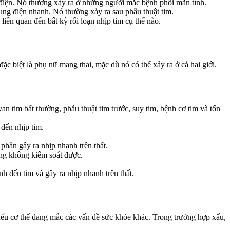
 điện. Nó thường xảy ra ở những người mắc bệnh phổi mãn tính.
ung điện nhanh. Nó thường xảy ra sau phẫu thuật tim.
iên quan đến bất kỳ rối loạn nhịp tim cụ thể nào.
ặc biệt là phụ nữ mang thai, mặc dù nó có thể xảy ra ở cả hai giới.
 tim bất thường, phẫu thuật tim trước, suy tim, bệnh cơ tim và tổn
đến nhịp tim.
phần gây ra nhịp nhanh trên thất.
ờng không kiểm soát được.
 đến tim và gây ra nhịp nhanh trên thất.
t nếu cơ thể đang mắc các vấn đề sức khỏe khác. Trong trường hợp xấu,