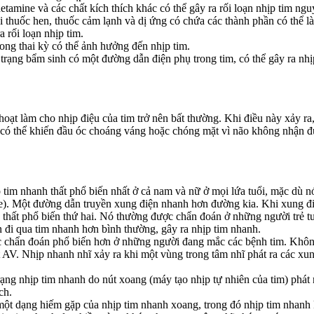
amine và các chất kích thích khác có thể gây ra rối loạn nhịp tim ngu
i thuốc hen, thuốc cảm lạnh và dị ứng có chứa các thành phần có thể là
a rối loạn nhịp tim.
ng thai kỳ có thể ảnh hưởng đến nhịp tim.
trạng bẩm sinh có một đường dẫn điện phụ trong tim, có thể gây ra nhị
h hoạt làm cho nhịp điệu của tim trở nên bất thường. Khi điều này xảy ra
im có thể khiến đầu óc choáng váng hoặc chóng mặt vì não không nhận
p tim nhanh thất phổ biến nhất ở cả nam và nữ ở mọi lứa tuổi, mặc dù
e). Một đường dẫn truyền xung điện nhanh hơn đường kia. Khi xung điệ
h thất phổ biến thứ hai. Nó thường được chẩn đoán ở những người trẻ 
 đi qua tim nhanh hơn bình thường, gây ra nhịp tim nhanh.
ược chẩn đoán phổ biến hơn ở những người đang mắc các bệnh tim. K
t AV. Nhịp nhanh nhĩ xảy ra khi một vùng trong tâm nhĩ phát ra các xung
rạng nhịp tim nhanh do nút xoang (máy tạo nhịp tự nhiên của tim) phá
ch.
một dạng hiếm gặp của nhịp tim nhanh xoang, trong đó nhịp tim nhanh