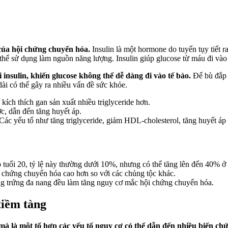
 của hội chứng chuyển hóa.
Insulin là một hormone do tuyến tụy tiết r
thể sử dụng làm nguồn năng lượng. Insulin giúp glucose từ máu đi vào
 insulin, khiến glucose không thể dễ dàng đi vào tế bào.
Để bù đắp c
dài có thể gây ra nhiều vấn đề sức khỏe.
 kích thích gan sản xuất nhiều triglyceride hơn.
c, dẫn đến tăng huyết áp.
Các yếu tố như tăng triglyceride, giảm HDL-cholesterol, tăng huyết áp
tuổi 20, tỷ lệ này thường dưới 10%, nhưng có thể tăng lên đến 40% ở 
chứng chuyển hóa cao hơn so với các chủng tộc khác.
ng trứng đa nang đều làm tăng nguy cơ mắc hội chứng chuyển hóa.
tiềm tàng
mà là một tổ hợp các yếu tố nguy cơ có thể dẫn đến nhiều biến ch