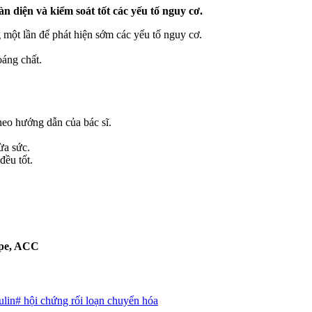
n diện và kiểm soát tốt các yếu tố nguy cơ.
một lần để phát hiện sớm các yếu tố nguy cơ.
áng chất.
theo hướng dẫn của bác sĩ.
ừa sức.
đều tốt.
ape, ACC
ulin
#
hội chứng rối loạn chuyển hóa