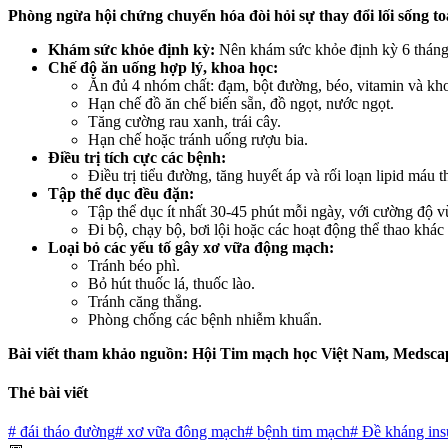
Phòng ngừa hội chứng chuyển hóa đòi hỏi sự thay đổi lối sống toà
Khám sức khỏe định kỳ:
Nên khám sức khỏe định kỳ 6 tháng 
Chế độ ăn uống hợp lý, khoa học:
Ăn đủ 4 nhóm chất: đạm, bột đường, béo, vitamin và kho
Hạn chế đồ ăn chế biến sẵn, đồ ngọt, nước ngọt.
Tăng cường rau xanh, trái cây.
Hạn chế hoặc tránh uống rượu bia.
Điều trị tích cực các bệnh:
Điều trị tiểu đường, tăng huyết áp và rối loạn lipid máu 
Tập thể dục đều đặn:
Tập thể dục ít nhất 30-45 phút mỗi ngày, với cường độ v
Đi bộ, chạy bộ, bơi lội hoặc các hoạt động thể thao khác 
Loại bỏ các yếu tố gây xơ vữa động mạch:
Tránh béo phì.
Bỏ hút thuốc lá, thuốc lào.
Tránh căng thẳng.
Phòng chống các bệnh nhiễm khuẩn.
Bài viết tham khảo nguồn: Hội Tim mạch học Việt Nam, Medsc
Thẻ bài viết
#
đái tháo đường
#
xơ vữa đông mạch
#
bệnh tim mạch
#
Đề kháng ins