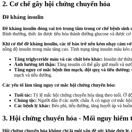
2. Cơ chế gây hội chứng chuyển hóa
Đề kháng insulin
Đề kháng insulin đóng vai trò trung tâm trong cơ chế bệnh sinh
Bình thường, thức ăn được tiêu hóa thành đường glucose và được cơ 
Khi cơ thể đề kháng insulin, các tế bào trở nên kém nhạy cảm với
nồng độ insulin trong máu tăng cao. Tình trạng tăng insulin máu kéo 
Tăng triglyceride máu và các chất béo khác:
Insulin dư thừa
Ảnh hưởng tới thận:
Tăng insulin có thể gây giữ muối và nướ
Tăng nguy cơ mắc bệnh tim mạch, đột quỵ và tiểu đường:
mạch và tiểu đường.
Các yếu tố làm tăng nguy cơ mắc hội chứng chuyển hóa:
Tuổi tác:
Tỷ lệ mắc hội chứng chuyển hóa tăng theo tuổi. Ở độ 
Chủng tộc:
Người dân ở các nước châu Á có nguy cơ mắc hội 
Các bệnh lý khác:
Béo phì, tiểu đường, tăng huyết áp và buồ
3. Hội chứng chuyển hóa - Mối nguy hiểm 
Hội chứng chuyển hóa không chỉ là một vấn đề sức khỏe đơn lẻ, 