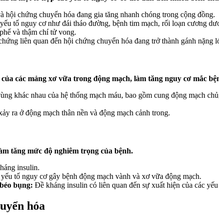
à hội chứng chuyển hóa đang gia tăng nhanh chóng trong cộng đồng.
u tố nguy cơ như đái tháo đường, bệnh tim mạch, rối loạn cương dươn
phế và thậm chí tử vong.
 chứng liên quan đến hội chứng chuyển hóa đang trở thành gánh nặng lớ
n của các mảng xơ vữa trong động mạch, làm tăng nguy cơ mắc bện
u vùng khác nhau của hệ thống mạch máu, bao gồm cung động mạch ch
xảy ra ở động mạch thân nền và động mạch cảnh trong.
làm tăng mức độ nghiêm trọng của bệnh.
háng insulin.
à yếu tố nguy cơ gây bệnh động mạch vành và xơ vữa động mạch.
 béo bụng:
Đề kháng insulin có liên quan đến sự xuất hiện của các yếu
huyển hóa