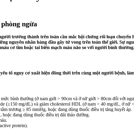
à phòng ngừa
ười trưởng thành trên toàn cầu mắc hội chứng rối loạn chuyển h
ững nguyên nhân hàng đầu gây tử vong trên toàn thế giới. Sự ngu
i máu cơ tim hoặc tai biến mạch máu não so với người bình thường
yếu tố nguy cơ xuất hiện đồng thời trên cùng một người bệnh, là
ức bình thường (ở nam giới > 90cm và ở nữ giới > 80cm đối với ngư
ide (≥150 mg/dL) và giảm cholesterol HDL (ở nam < 40 mg/dL, ở nữ 
âm trương ≥ 85 mmHg, hoặc đang dùng thuốc điều trị tăng huyết áp.
hoặc đang dùng thuốc điều trị đái tháo đường.
máu.
tive protein).