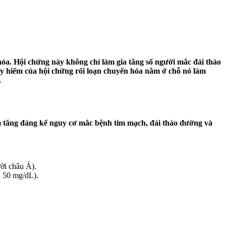
óa. Hội chứng này không chỉ làm gia tăng số người mắc đái tháo
y hiểm của hội chứng rối loạn chuyển hóa nằm ở chỗ nó làm
.
m tăng đáng kể nguy cơ mắc bệnh tim mạch, đái tháo đường và
ời châu Á).
< 50 mg/dL).