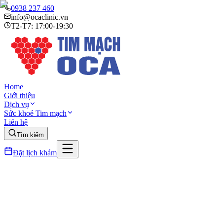
0938 237 460
info@ocaclinic.vn
T2-T7: 17:00-19:30
Home
Giới thiệu
Dịch vụ
Sức khoẻ Tim mạch
Liên hệ
Tìm kiếm
Đặt lịch khám