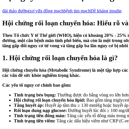
đái tháo đường
xơ vữa đông mạch
bệnh tim mạch
Đề kháng insulin
Hội chứng rối loạn chuyển hóa: Hiểu rõ v
Theo Tổ chức Y tế Thế giới (WHO), hiện có khoảng 20% - 25% ng
đường, một căn bệnh mãn tính phổ biến, mà còn là một trong nh
tăng gấp đôi nguy cơ tử vong và tăng gấp ba lần nguy cơ bị nhồ
1. Hội chứng rối loạn chuyển hóa là gì?
Hội chứng chuyển hóa (Metabolic Syndrome) là một tập hợp các 
các vấn đề sức khỏe nghiêm trọng khác.
Các yếu tố nguy cơ chính bao gồm:
Tình trạng béo bụng:
Thường được đo bằng vòng eo lớn hơn m
Hội chứng rối loạn chuyển hóa lipid:
Bao gồm tăng triglycer
Tăng huyết áp:
Huyết áp tâm thu ≥ 130 mmHg hoặc huyết áp t
Rối loạn dung nạp glucose:
Đường huyết lúc đói ≥ 100 mg/dL 
Tình trạng tiền đông máu:
Tăng các yếu tố đông máu trong 
Tình trạng tiền viêm:
Tăng các dấu hiệu viêm như CRP (C-reac