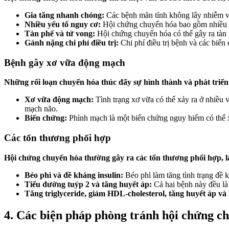
Gia tăng nhanh chóng:
Các bệnh mãn tính không lây nhiễm v
Nhiều yếu tố nguy cơ:
Hội chứng chuyển hóa bao gồm nhiều yế
Tàn phế và tử vong:
Hội chứng chuyển hóa có thể gây ra tàn 
Gánh nặng chi phí điều trị:
Chi phí điều trị bệnh và các biến
Bệnh gây xơ vữa động mạch
Những rối loạn chuyển hóa thúc đẩy sự hình thành và phát triể
Xơ vữa động mạch:
Tình trạng xơ vữa có thể xảy ra ở nhiề
mạch não.
Biến chứng:
Phình mạch là một biến chứng nguy hiểm có thể 
Các tổn thương phối hợp
Hội chứng chuyển hóa thường gây ra các tổn thương phối hợp, 
Béo phì và đề kháng insulin:
Béo phì làm tăng tình trạng đề k
Tiểu đường tuýp 2 và tăng huyết áp:
Cả hai bệnh này đều l
Tăng triglyceride, giảm HDL-cholesterol, tăng huyết áp và
4. Các biện pháp phòng tránh hội chứng c