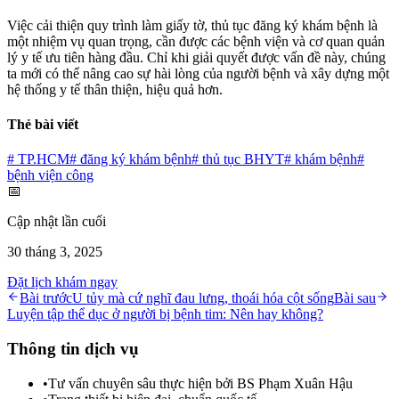
Việc cải thiện quy trình làm giấy tờ, thủ tục đăng ký khám bệnh là
một nhiệm vụ quan trọng, cần được các bệnh viện và cơ quan quản
lý y tế ưu tiên hàng đầu. Chỉ khi giải quyết được vấn đề này, chúng
ta mới có thể nâng cao sự hài lòng của người bệnh và xây dựng một
hệ thống y tế thân thiện, hiệu quả hơn.
Thẻ bài viết
#
TP.HCM
#
đăng ký khám bệnh
#
thủ tục BHYT
#
khám bệnh
#
bệnh viện công
📅
Cập nhật lần cuối
30 tháng 3, 2025
Đặt lịch khám ngay
Bài trước
U tủy mà cứ nghĩ đau lưng, thoái hóa cột sống
Bài sau
Luyện tập thể dục ở người bị bệnh tim: Nên hay không?
Thông tin dịch vụ
•
Tư vấn chuyên sâu thực hiện bởi BS Phạm Xuân Hậu