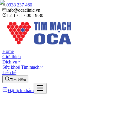
0938 237 460
info@ocaclinic.vn
T2-T7: 17:00-19:30
Home
Giới thiệu
Dịch vụ
Sức khoẻ Tim mạch
Liên hệ
Tìm kiếm
Đặt lịch khám