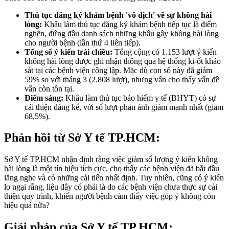
Thủ tục đăng ký khám bệnh 'vô địch' về sự không hài
lòng:
Khâu làm thủ tục đăng ký khám bệnh tiếp tục là điểm
nghẽn, đứng đầu danh sách những khâu gây không hài lòng
cho người bệnh (lần thứ 4 liên tiếp).
Tổng số ý kiến trái chiều:
Tổng cộng có 1.153 lượt ý kiến
không hài lòng được ghi nhận thông qua hệ thống ki-ốt khảo
sát tại các bệnh viện công lập. Mặc dù con số này đã giảm
59% so với tháng 3 (2.808 lượt), nhưng vẫn cho thấy vấn đề
vẫn còn tồn tại.
Điểm sáng:
Khâu làm thủ tục bảo hiểm y tế (BHYT) có sự
cải thiện đáng kể, với số lượt phản ánh giảm mạnh nhất (giảm
68,5%).
Phản hồi từ Sở Y tế TP.HCM:
Sở Y tế TP.HCM nhận định rằng việc giảm số lượng ý kiến không
hài lòng là một tín hiệu tích cực, cho thấy các bệnh viện đã bắt đầu
lắng nghe và có những cải tiến nhất định. Tuy nhiên, cũng có ý kiến
lo ngại rằng, liệu đây có phải là do các bệnh viện chưa thực sự cải
thiện quy trình, khiến người bệnh cảm thấy việc góp ý không còn
hiệu quả nữa?
Giải pháp của Sở Y tế TP.HCM: