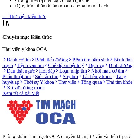
•
Trang thiết bị hiện đại, chuẩn quốc tế
•
Quy trình thăm khám nhanh chóng, minh bạch
← Thư viện kiến thức
Chuyên mục Kiến thức
Thư viện y khoa OCA
Bệnh cơ tim
Bệnh tiểu đường
Bệnh tim bẩm sinh
Bệnh tĩnh
mạch
Bệnh van tim
Chế độ ăn bệnh lý
Dịch vụ
Dinh dưỡng
Đau thắt ngực
Hỏi đáp
Loạn nhịp tim
Nhồi máu cơ tim
Phẫu thuật tim
Siêu âm tim
Suy tim
Tài liệu y khoa
Tăng
huyết áp
Thời sự Y khoa
Thư viện
Tổng quan
Trái tim khỏe
Xơ vữa động mạch
Xem tất cả bài viết
Phòng khám Tim mạch OCA chuyên khám, tư vấn và điều trị các