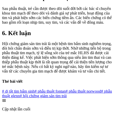
Sau phẫu thuật, trẻ cần được theo dõi suốt đời bởi các bác sĩ chuyên
khoa tim mạch để theo dõi và đánh giá sự phát triển, hoạt động của
tim và phát hiện sớm các biến chứng tiềm ẩn. Các biến chứng có thể
bao gồm rối loạn nhịp tim, suy tim, và các vấn đề về đông máu.
6. Kết luận
Hội chứng giảm sản tim trái là một bệnh tim bẩm sinh nghiêm trọng,
đòi hỏi chẩn đoán sớm và điều trị kịp thời. Nhờ những tiến bộ trong
phẫu thuật tim mạch, tỷ lệ sống sót của trẻ mắc HLHS đã được cải
thiện đáng kể. Việc phát hiện sớm thông qua siêu âm tim thai và can
thiệp phẫu thuật kịp thời là rất quan trọng để cải thiện tiên lượng cho
trẻ mắc bệnh này. Nếu có bất kỳ nghi ngờ nào, hãy tìm kiếm sự tư
vấn từ các chuyên gia tim mạch để được khám và tư vấn chi tiết.
Thẻ bài viết
#
dị tật tim bẩm sinh
#
phẫu thuật fontan
#
phẫu thuật norwood
#
phẫu
thuật glenn
#
hội chứng giảm sản tim trái
📅
Cập nhật lần cuối