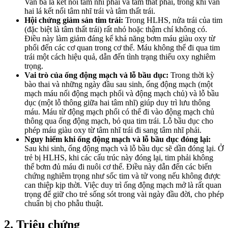
Van ba lá kết nối tâm nhĩ phải và tâm thất phải, trong khi van
hai lá kết nối tâm nhĩ trái và tâm thất trái.
Hội chứng giảm sản tim trái:
Trong HLHS, nửa trái của tim
(đặc biệt là tâm thất trái) rất nhỏ hoặc thậm chí không có.
Điều này làm giảm đáng kể khả năng bơm máu giàu oxy từ
phổi đến các cơ quan trong cơ thể. Máu không thể đi qua tim
trái một cách hiệu quả, dẫn đến tình trạng thiếu oxy nghiêm
trọng.
Vai trò của ống động mạch và lỗ bầu dục:
Trong thời kỳ
bào thai và những ngày đầu sau sinh, ống động mạch (một
mạch máu nối động mạch phổi và động mạch chủ) và lỗ bầu
dục (một lỗ thông giữa hai tâm nhĩ) giúp duy trì lưu thông
máu. Máu từ động mạch phổi có thể đi vào động mạch chủ
thông qua ống động mạch, bỏ qua tim trái. Lỗ bầu dục cho
phép máu giàu oxy từ tâm nhĩ trái đi sang tâm nhĩ phải.
Nguy hiểm khi ống động mạch và lỗ bầu dục đóng lại:
Sau khi sinh, ống động mạch và lỗ bầu dục sẽ dần đóng lại. Ở
trẻ bị HLHS, khi các cấu trúc này đóng lại, tim phải không
thể bơm đủ máu đi nuôi cơ thể. Điều này dẫn đến các biến
chứng nghiêm trọng như sốc tim và tử vong nếu không được
can thiệp kịp thời. Việc duy trì ống động mạch mở là rất quan
trọng để giữ cho trẻ sống sót trong vài ngày đầu đời, cho phép
chuẩn bị cho phẫu thuật.
2. Triệu chứng