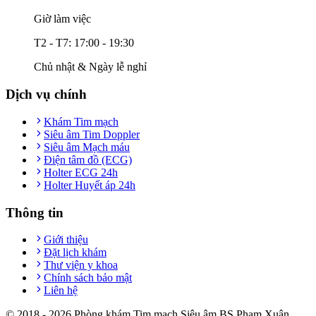
Giờ làm việc
T2 - T7: 17:00 - 19:30
Chủ nhật & Ngày lễ nghỉ
Dịch vụ chính
Khám Tim mạch
Siêu âm Tim Doppler
Siêu âm Mạch máu
Điện tâm đồ (ECG)
Holter ECG 24h
Holter Huyết áp 24h
Thông tin
Giới thiệu
Đặt lịch khám
Thư viện y khoa
Chính sách bảo mật
Liên hệ
© 2018 -
2026
Phòng khám Tim mạch Siêu âm BS Phạm Xuân