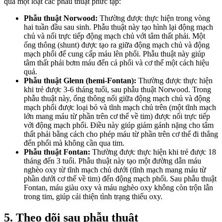
qua một loạt các phẫu thuật phức tạp:
Phẫu thuật Norwood:
Thường được thực hiện trong vòng
hai tuần đầu sau sinh. Phẫu thuật này tạo hình lại động mạch
chủ và nối trực tiếp động mạch chủ với tâm thất phải. Một
ống thông (shunt) được tạo ra giữa động mạch chủ và động
mạch phổi để cung cấp máu lên phổi. Phẫu thuật này giúp
tâm thất phải bơm máu đến cả phổi và cơ thể một cách hiệu
quả.
Phẫu thuật Glenn (hemi-Fontan):
Thường được thực hiện
khi trẻ được 3-6 tháng tuổi, sau phẫu thuật Norwood. Trong
phẫu thuật này, ống thông nối giữa động mạch chủ và động
mạch phổi được loại bỏ và tĩnh mạch chủ trên (một tĩnh mạch
lớn mang máu từ phần trên cơ thể về tim) được nối trực tiếp
với động mạch phổi. Điều này giúp giảm gánh nặng cho tâm
thất phải bằng cách cho phép máu từ phần trên cơ thể đi thẳng
đến phổi mà không cần qua tim.
Phẫu thuật Fontan:
Thường được thực hiện khi trẻ được 18
tháng đến 3 tuổi. Phẫu thuật này tạo một đường dẫn máu
nghèo oxy từ tĩnh mạch chủ dưới (tĩnh mạch mang máu từ
phần dưới cơ thể về tim) đến động mạch phổi. Sau phẫu thuật
Fontan, máu giàu oxy và máu nghèo oxy không còn trộn lẫn
trong tim, giúp cải thiện tình trạng thiếu oxy.
5. Theo dõi sau phẫu thuật