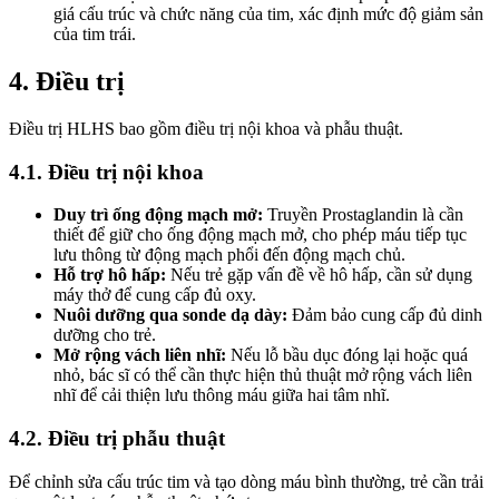
giá cấu trúc và chức năng của tim, xác định mức độ giảm sản
của tim trái.
4. Điều trị
Điều trị HLHS bao gồm điều trị nội khoa và phẫu thuật.
4.1. Điều trị nội khoa
Duy trì ống động mạch mở:
Truyền Prostaglandin là cần
thiết để giữ cho ống động mạch mở, cho phép máu tiếp tục
lưu thông từ động mạch phổi đến động mạch chủ.
Hỗ trợ hô hấp:
Nếu trẻ gặp vấn đề về hô hấp, cần sử dụng
máy thở để cung cấp đủ oxy.
Nuôi dưỡng qua sonde dạ dày:
Đảm bảo cung cấp đủ dinh
dưỡng cho trẻ.
Mở rộng vách liên nhĩ:
Nếu lỗ bầu dục đóng lại hoặc quá
nhỏ, bác sĩ có thể cần thực hiện thủ thuật mở rộng vách liên
nhĩ để cải thiện lưu thông máu giữa hai tâm nhĩ.
4.2. Điều trị phẫu thuật
Để chỉnh sửa cấu trúc tim và tạo dòng máu bình thường, trẻ cần trải