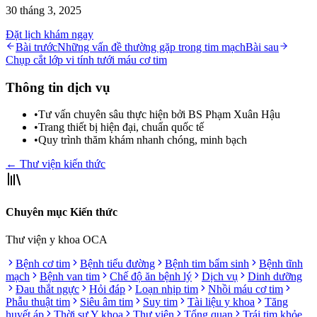
30 tháng 3, 2025
Đặt lịch khám ngay
Bài trước
Những vấn đề thường gặp trong tim mạch
Bài sau
Chụp cắt lớp vi tính tưới máu cơ tim
Thông tin dịch vụ
•
Tư vấn chuyên sâu thực hiện bởi BS Phạm Xuân Hậu
•
Trang thiết bị hiện đại, chuẩn quốc tế
•
Quy trình thăm khám nhanh chóng, minh bạch
← Thư viện kiến thức
Chuyên mục Kiến thức
Thư viện y khoa OCA
Bệnh cơ tim
Bệnh tiểu đường
Bệnh tim bẩm sinh
Bệnh tĩnh
mạch
Bệnh van tim
Chế độ ăn bệnh lý
Dịch vụ
Dinh dưỡng
Đau thắt ngực
Hỏi đáp
Loạn nhịp tim
Nhồi máu cơ tim
Phẫu thuật tim
Siêu âm tim
Suy tim
Tài liệu y khoa
Tăng
huyết áp
Thời sự Y khoa
Thư viện
Tổng quan
Trái tim khỏe