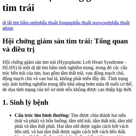
tim trái
dị tật tim bẩm sinh
phẫu thuật fontan
phẫu thuật norwood
phẫu thuật
glenn
Hội chứng giảm sản tim trái: Tổng quan
và điều trị
Hội chứng giảm sản tim trái (Hypoplastic Left Heart Syndrome -
HLHS) là một dị tật tim bẩm sinh nghiêm trọng, trong đó các cấu
trúc bên trái của tim, bao gồm tâm thất trái, van động mạch chủ,
động mạch chủ và van hai lá, không phát triển đầy đủ. Tình trạng
này ảnh hưởng nghiêm trọng đến khả năng bơm máu đi nuôi cơ thể,
đe dọa tính mạng của trẻ sơ sinh nếu không được can thiệp kịp thời.
1. Sinh lý bệnh
Cấu trúc tim bình thường:
Tim được chia thành hai nửa
(trái và phải) và bốn buồng: tâm nhĩ trái, tâm thất trái, tâm nhĩ
phải và tâm thất phải. Hai tâm nhĩ được ngăn cách bởi vách
liên nhĩ, và hai tâm thất được ngăn cách bởi vách liên thất.