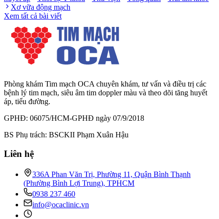
Xơ vữa động mạch
Xem tất cả bài viết
Phòng khám Tim mạch OCA chuyên khám, tư vấn và điều trị các
bệnh lý tim mạch, siêu âm tim doppler màu và theo dõi tăng huyết
áp, tiểu đường.
GPHĐ: 06075/HCM-GPHĐ ngày 07/9/2018
BS Phụ trách: BSCKII Phạm Xuân Hậu
Liên hệ
336A Phan Văn Trị, Phường 11, Quận Bình Thạnh
(Phường Bình Lợi Trung), TPHCM
0938 237 460
info@ocaclinic.vn