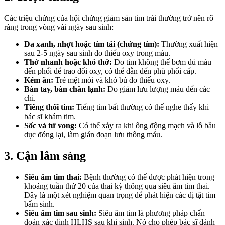
Các triệu chứng của hội chứng giảm sản tim trái thường trở nên rõ
ràng trong vòng vài ngày sau sinh:
Da xanh, nhợt hoặc tím tái (chứng tím):
Thường xuất hiện
sau 2-5 ngày sau sinh do thiếu oxy trong máu.
Thở nhanh hoặc khó thở:
Do tim không thể bơm đủ máu
đến phổi để trao đổi oxy, có thể dẫn đến phù phổi cấp.
Kém ăn:
Trẻ mệt mỏi và khó bú do thiếu oxy.
Bàn tay, bàn chân lạnh:
Do giảm lưu lượng máu đến các
chi.
Tiếng thổi tim:
Tiếng tim bất thường có thể nghe thấy khi
bác sĩ khám tim.
Sốc và tử vong:
Có thể xảy ra khi ống động mạch và lỗ bầu
dục đóng lại, làm gián đoạn lưu thông máu.
3. Cận lâm sàng
Siêu âm tim thai:
Bệnh thường có thể được phát hiện trong
khoảng tuần thứ 20 của thai kỳ thông qua siêu âm tim thai.
Đây là một xét nghiệm quan trọng để phát hiện các dị tật tim
bẩm sinh.
Siêu âm tim sau sinh:
Siêu âm tim là phương pháp chẩn
đoán xác định HLHS sau khi sinh. Nó cho phép bác sĩ đánh