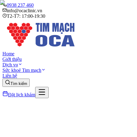
0938 237 460
info@ocaclinic.vn
T2-T7: 17:00-19:30
Home
Giới thiệu
Dịch vụ
Sức khoẻ Tim mạch
Liên hệ
Tìm kiếm
Đặt lịch khám