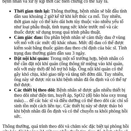
bệnh nhân và xử lý kịp thời các biến chứng có thể xảy ra.
Thời gian tỉnh lại:
Thông thường, bệnh nhân sẽ bắt đầu tỉnh
dần sau khoảng 2 giờ kể từ khi kết thúc ca mổ. Tuy nhiên,
thời gian này có thể kéo dài hơn tùy thuộc vào nhiều yếu tố
như loại phẫu thuật, tình trạng sức khỏe trước mổ và các
thuốc được sử dụng trong quá trình phẫu thuật.
Cảm giác đau:
Đa phần bệnh nhân sẽ cảm thấy đau ở vùng
vết mổ với các mức độ khác nhau. Mức độ đau có thể được
kiểm soát bằng thuốc giảm đau theo chỉ định của bác sĩ. Tình
trạng đau thường giảm dần sau 3 ngày.
Đặt nội khí quản:
Trong một số trường hợp, bệnh nhân có
thể cần đặt nội khí quản (ống thông từ miệng vào khí quản,
nối với máy thở) để hỗ trợ hô hấp. Ống nội khí quản có thể
gây khó chịu, khó giao tiếp và tăng tiết đờm dãi. Tuy nhiên,
ống này sẽ được rút ra khi bệnh nhân đã ổn định và có thể tự
thở được.
Các thiết bị theo dõi:
Bệnh nhân sẽ được gắn nhiều thiết bị
theo dõi như điện tim, huyết áp, SpO2 (độ bão hòa oxy trong
máu)… để các bác sĩ và điều dưỡng có thể theo dõi các chỉ số
sinh tồn một cách liên tục. Các thiết bị này sẽ được tháo bỏ
khi bệnh nhân đã ổn định và có thể chuyển ra khỏi phòng hồi
sức.
Thông thường, quá trình theo dõi và chăm sóc đặc biệt tại phòng hồi