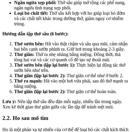
Ngăn ngừa xẹp phổi:
Thở sâu giúp mở rộng các phế nang,
ngăn ngừa tình trạng xẹp phổi.
Loại bỏ chất tiết:
Thở sâu kết hợp với ho giúp loại bỏ đờm
và các chất tiết khác trong đường thở, giảm nguy cơ nhiễm
trùng.
Hướng dẫn tập thở sâu (6 bước):
Thở sườn bên:
Hít vào thật chậm và sâu qua mũi, cảm nhận
hai bên cạnh sườn phình ra. Giữ hơi trong khoảng 2-3 giây.
Thư giãn:
Thở ra nhẹ nhàng bằng miệng. Đồng thời, thả
lỏng hai vai và các cơ quanh cổ để tạo sự thoải mái.
Thở sườn bên (lặp lại bước 1):
Thực hiện lại động tác thở
sườn bên như trên.
Thư giãn (lặp lại bước 2):
Thư giãn cơ thể như ở bước 2.
Thở ra mạnh:
Hít vào một hơi vừa phải, sau đó thở mạnh ra
bằng miệng.
Thư giãn (lặp lại bước 2):
Thư giãn cơ thể hoàn toàn.
Lưu ý:
Nên tập thở sâu đều đặn mỗi ngày, nhiều lần trong ngày.
Xen kẽ thời gian thư giãn giữa các lần tập để tránh mệt mỏi.
2.2. Ho sau mổ tim
Ho là một phản xạ tự nhiên của cơ thể để loại bỏ các chất kích thích