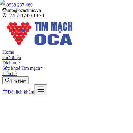
0938 237 460
info@ocaclinic.vn
T2-T7: 17:00-19:30
Home
Giới thiệu
Dịch vụ
Sức khoẻ Tim mạch
Liên hệ
Tìm kiếm
Đặt lịch khám