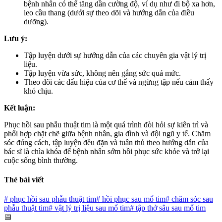
bệnh nhân có thể tăng dần cường độ, ví dụ như đi bộ xa hơn,
leo cầu thang (dưới sự theo dõi và hướng dẫn của điều
dưỡng).
Lưu ý:
Tập luyện dưới sự hướng dẫn của các chuyên gia vật lý trị
liệu.
Tập luyện vừa sức, không nên gắng sức quá mức.
Theo dõi các dấu hiệu của cơ thể và ngừng tập nếu cảm thấy
khó chịu.
Kết luận:
Phục hồi sau phẫu thuật tim là một quá trình đòi hỏi sự kiên trì và
phối hợp chặt chẽ giữa bệnh nhân, gia đình và đội ngũ y tế. Chăm
sóc đúng cách, tập luyện đều đặn và tuân thủ theo hướng dẫn của
bác sĩ là chìa khóa để bệnh nhân sớm hồi phục sức khỏe và trở lại
cuộc sống bình thường.
Thẻ bài viết
#
phục hồi sau phẫu thuật tim
#
hồi phục sau mổ tim
#
chăm sóc sau
phẫu thuật tim
#
vật lý trị liệu sau mổ tim
#
tập thở sâu sau mổ tim
📅