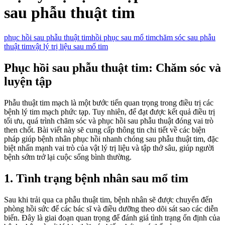
sau phẫu thuật tim
phục hồi sau phẫu thuật tim
hồi phục sau mổ tim
chăm sóc sau phẫu
thuật tim
vật lý trị liệu sau mổ tim
Phục hồi sau phẫu thuật tim: Chăm sóc và
luyện tập
Phẫu thuật tim mạch là một bước tiến quan trọng trong điều trị các
bệnh lý tim mạch phức tạp. Tuy nhiên, để đạt được kết quả điều trị
tối ưu, quá trình chăm sóc và phục hồi sau phẫu thuật đóng vai trò
then chốt. Bài viết này sẽ cung cấp thông tin chi tiết về các biện
pháp giúp bệnh nhân phục hồi nhanh chóng sau phẫu thuật tim, đặc
biệt nhấn mạnh vai trò của vật lý trị liệu và tập thở sâu, giúp người
bệnh sớm trở lại cuộc sống bình thường.
1. Tình trạng bệnh nhân sau mổ tim
Sau khi trải qua ca phẫu thuật tim, bệnh nhân sẽ được chuyển đến
phòng hồi sức để các bác sĩ và điều dưỡng theo dõi sát sao các diễn
biến. Đây là giai đoạn quan trọng để đánh giá tình trạng ổn định của