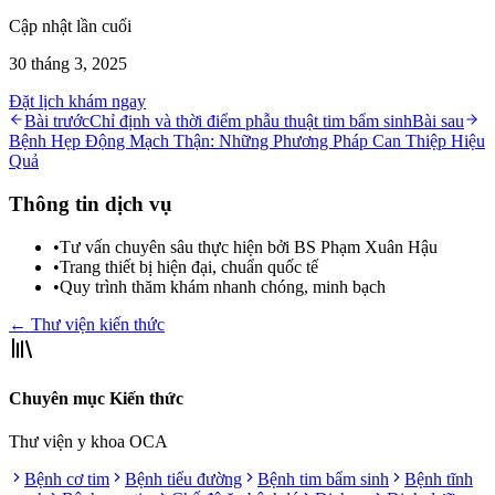
Cập nhật lần cuối
30 tháng 3, 2025
Đặt lịch khám ngay
Bài trước
Chỉ định và thời điểm phẫu thuật tim bẩm sinh
Bài sau
Bệnh Hẹp Động Mạch Thận: Những Phương Pháp Can Thiệp Hiệu
Quả
Thông tin dịch vụ
•
Tư vấn chuyên sâu thực hiện bởi BS Phạm Xuân Hậu
•
Trang thiết bị hiện đại, chuẩn quốc tế
•
Quy trình thăm khám nhanh chóng, minh bạch
← Thư viện kiến thức
Chuyên mục Kiến thức
Thư viện y khoa OCA
Bệnh cơ tim
Bệnh tiểu đường
Bệnh tim bẩm sinh
Bệnh tĩnh