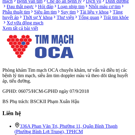
mạch
Bệnh van tim
Chế độ ăn bệnh lý
Dịch vụ
Dinh dưỡng
Đau thắt ngực
Hỏi đáp
Loạn nhịp tim
Nhồi máu cơ tim
Phẫu thuật tim
Siêu âm tim
Suy tim
Tài liệu y khoa
Tăng
huyết áp
Thời sự Y khoa
Thư viện
Tổng quan
Trái tim khỏe
Xơ vữa động mạch
Xem tất cả bài viết
Phòng khám Tim mạch OCA chuyên khám, tư vấn và điều trị các
bệnh lý tim mạch, siêu âm tim doppler màu và theo dõi tăng huyết
áp, tiểu đường.
GPHĐ: 06075/HCM-GPHĐ ngày 07/9/2018
BS Phụ trách: BSCKII Phạm Xuân Hậu
Liên hệ
336A Phan Văn Trị, Phường 11, Quận Bình Thạnh
(Phường Bình Lợi Trung), TPHCM