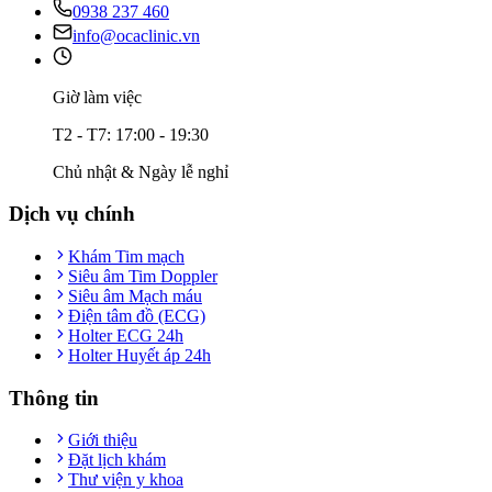
0938 237 460
info@ocaclinic.vn
Giờ làm việc
T2 - T7: 17:00 - 19:30
Chủ nhật & Ngày lễ nghỉ
Dịch vụ chính
Khám Tim mạch
Siêu âm Tim Doppler
Siêu âm Mạch máu
Điện tâm đồ (ECG)
Holter ECG 24h
Holter Huyết áp 24h
Thông tin
Giới thiệu
Đặt lịch khám
Thư viện y khoa