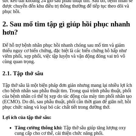
sức kéo dài khoảng 24 giờ sau phẫu thuật tim. Sau đó, bệnh nhân sẽ
được chuyển đến khu điều trị thông thường để tiếp tục theo dõi và
phục hồi.
2. Sau mổ tim tập gì giúp hồi phục nhanh
hơn?
Để hỗ trợ bệnh nhân phục hồi nhanh chóng sau mổ tim và giảm
thiểu nguy cơ biến chứng, đặc biệt là các biến chứng hô hấp như
viêm phổi, xẹp phổi, việc tập luyện và vận động đóng vai trò vô
cùng quan trọng.
2.1. Tập thở sâu
Tập thở sâu là một biện pháp đơn giản nhưng mang lại nhiều lợi ích
cho bệnh nhân sau phẫu thuật tim. Trong quá trình phẫu thuật, phổi
của bệnh nhân có thể bị xẹp do tác động của máy tim phổi nhân tạo
(ECMO). Do đó, sau phẫu thuật, phổi cần thời gian để giãn nở, hồi
phục chức năng và loại bỏ các chất tiết trong đường thở.
Lợi ích của tập thở sâu:
Tăng cường thông khí:
Tập thở sâu giúp tăng lượng oxy
cung cấp cho cơ thể, cải thiện chức năng phổi.