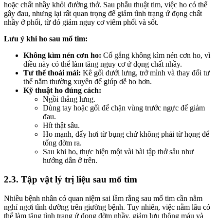
hoặc chất nhầy khỏi đường thở. Sau phẫu thuật tim, việc ho có thể
gây đau, nhưng lại rất quan trọng để giảm tình trạng ứ đọng chất
nhầy ở phổi, từ đó giảm nguy cơ viêm phổi và sốt.
Lưu ý khi ho sau mổ tim:
Không kìm nén cơn ho:
Cố gắng không kìm nén cơn ho, vì
điều này có thể làm tăng nguy cơ ứ đọng chất nhầy.
Tư thế thoải mái:
Kê gối dưới lưng, trở mình và thay đổi tư
thế nằm thường xuyên để giúp dễ ho hơn.
Kỹ thuật ho đúng cách:
Ngồi thẳng lưng.
Dùng tay hoặc gối để chặn vùng trước ngực để giảm
đau.
Hít thật sâu.
Ho mạnh, đẩy hơi từ bụng chứ không phải từ họng để
tống đờm ra.
Sau khi ho, thực hiện một vài bài tập thở sâu như
hướng dẫn ở trên.
2.3. Tập vật lý trị liệu sau mổ tim
Nhiều bệnh nhân có quan niệm sai lầm rằng sau mổ tim cần nằm
nghỉ ngơi tĩnh dưỡng trên giường bệnh. Tuy nhiên, việc nằm lâu có
thể làm tăng tình trạng ứ đọng đờm nhầy, giảm lưu thông máu và