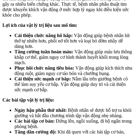
gây ra nhiều biến chứng khác. Thực tế, bệnh nhân phẫu thuật tim
được khuyến khích vận động ở mức hợp lý ngay khi điều kiện sức
khỏe cho phép.
Lợi ích của vật lý trị liệu sau mổ tim:
Cải thiện chức năng hô hấp:
Vận động giúp bệnh nhân hít
thở tự nhiên hơn, phổi nở tốt hơn và loại bỏ đờm nhầy dễ
dàng hơn.
Tăng cường tuần hoàn máu:
Vận động giúp máu lưu thông
khắp cơ thể, giảm nguy cơ hình thành huyết khối trong lòng
mạch.
Phục hồi chức năng tiêu hóa:
Vận động giúp kích thích nhu
động ruột, giảm nguy cơ táo bón và chướng bụng.
Cải thiện sức mạnh cơ bắp:
Nằm lâu trên giường bệnh có
thể làm suy yếu cơ bắp. Vận động giúp duy trì và cải thiện
sức mạnh cơ bắp.
Các bài tập vật lý trị liệu:
Ngày hậu phẫu thứ nhất:
Bệnh nhân sẽ được hỗ trợ ra khỏi
giường và bắt đầu chương trình tập vận động nhẹ nhàng.
Các bài tập cơ bản:
Đứng lên, ngồi xuống, đi bộ ngắn trong
phòng bệnh.
Tăng dần cường độ:
Khi đã quen với các bài tập cơ bản,