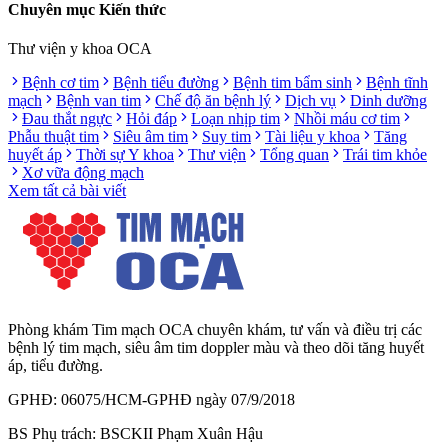
Chuyên mục Kiến thức
Thư viện y khoa OCA
Bệnh cơ tim
Bệnh tiểu đường
Bệnh tim bẩm sinh
Bệnh tĩnh
mạch
Bệnh van tim
Chế độ ăn bệnh lý
Dịch vụ
Dinh dưỡng
Đau thắt ngực
Hỏi đáp
Loạn nhịp tim
Nhồi máu cơ tim
Phẫu thuật tim
Siêu âm tim
Suy tim
Tài liệu y khoa
Tăng
huyết áp
Thời sự Y khoa
Thư viện
Tổng quan
Trái tim khỏe
Xơ vữa động mạch
Xem tất cả bài viết
Phòng khám Tim mạch OCA chuyên khám, tư vấn và điều trị các
bệnh lý tim mạch, siêu âm tim doppler màu và theo dõi tăng huyết
áp, tiểu đường.
GPHĐ: 06075/HCM-GPHĐ ngày 07/9/2018
BS Phụ trách: BSCKII Phạm Xuân Hậu