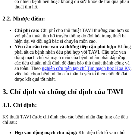
có nhiều bệnh nền hoặc không đủ sức khỏe để trải qua phẫu
thuật tim hở.
2.2. Nhược điểm:
Chi phí cao:
Chi phí cho thủ thuật TAVI thường cao hơn so
với phẫu thuật tim hở truyền thống do đòi hỏi trang thiết bị
hiện đại và đội ngũ bác sĩ chuyên môn cao.
Yêu cầu cấu trúc van và đường tiếp cận phù hợp:
Không
phải tất cả bệnh nhân đều phù hợp với TAVI. Cấu trúc van
động mạch chủ và mạch máu của bệnh nhân phải đáp ứng
các tiêu chuẩn nhất định để đảm bảo thủ thuật thành công và
an toàn. Theo
nghiên cứu trên tạp chí Tim mạch học Hoa Kỳ
,
việc lựa chọn bệnh nhân cẩn thận là yếu tố then chốt để đạt
được kết quả tốt nhất.
3. Chỉ định và chống chỉ định của TAVI
3.1. Chỉ định:
Kỹ thuật TAVI được chỉ định cho các bệnh nhân đáp ứng các tiêu
chí sau:
Hẹp van động mạch chủ nặng:
Khi diện tích lỗ van nhỏ