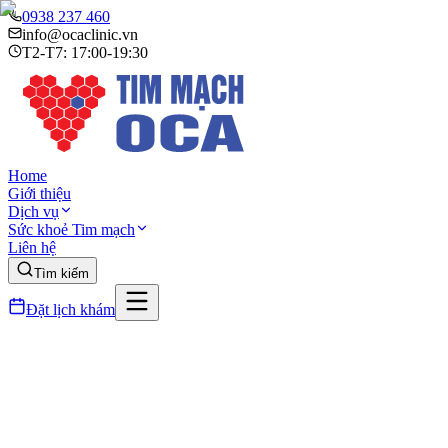
0938 237 460
info@ocaclinic.vn
T2-T7: 17:00-19:30
Home
Giới thiệu
Dịch vụ
Sức khoẻ Tim mạch
Liên hệ
Tìm kiếm
Đặt lịch khám