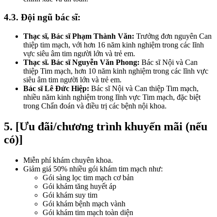
4.3. Đội ngũ bác sĩ:
Thạc sĩ, Bác sĩ Phạm Thành Văn:
Trưởng đơn nguyên Can
thiệp tim mạch, với hơn 16 năm kinh nghiệm trong các lĩnh
vực siêu âm tim người lớn và trẻ em.
Thạc sĩ. Bác sĩ Nguyễn Văn Phong:
Bác sĩ Nội và Can
thiệp Tim mạch, hơn 10 năm kinh nghiệm trong các lĩnh vực
siêu âm tim người lớn và trẻ em.
Bác sĩ Lê Đức Hiệp:
Bác sĩ Nội và Can thiệp Tim mạch,
nhiều năm kinh nghiệm trong lĩnh vực Tim mạch, đặc biệt
trong Chẩn đoán và điều trị các bệnh nội khoa.
5. [Ưu đãi/chương trình khuyến mãi (nếu
có)]
Miễn phí khám chuyên khoa.
Giảm giá 50% nhiều gói khám tim mạch như:
Gói sàng lọc tim mạch cơ bản
Gói khám tăng huyết áp
Gói khám suy tim
Gói khám bệnh mạch vành
Gói khám tim mạch toàn diện