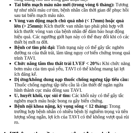
Tai biến mạch máu não mới (trong vòng 6 tháng):
Tương
tự như nhồi máu cơ tim, bệnh nhân cần thời gian để phục hồi
sau tai biến mạch máu não.
Vòng van động mạch chủ quá nhỏ (< 17mm) hoặc quá
lớn (> 25mm):
Kích thước van nhân tạo phải phù hợp với
kích thước vòng van của bệnh nhân để đảm bảo hoạt động
hiệu quả. Các ngưỡng giới hạn này có thể thay đổi khi có các
thiết bị mới ra đời.
Bệnh cơ tim phì đại:
Tình trạng này có thể gây tắc nghẽn
đường ra của thất trái, làm tăng nguy cơ biến chứng trong quá
trình TAVI.
Chức năng tâm thu thất trái LVEF < 20%:
Khi chức năng
bơm máu của tim quá yếu, TAVI có thể không mang lại lợi
ích đáng kể.
Dị ứng/không dung nạp thuốc chống ngưng tập tiểu cầu:
Thuốc chống ngưng tập tiểu cầu là cần thiết để ngăn ngừa
hình thành cục máu đông sau TAVI.
U, huyết khối, cục sùi ở tim:
Các khối này có thể gây tắc
nghẽn mạch máu hoặc bong ra gây biến chứng.
Bệnh nội khoa nặng, kỳ vọng sống < 12 tháng:
Trong
trường hợp bệnh nhân có nhiều bệnh lý nghiêm trọng và tiên
lượng sống ngắn, lợi ích của TAVI có thể không vượt quá rủi
ro.