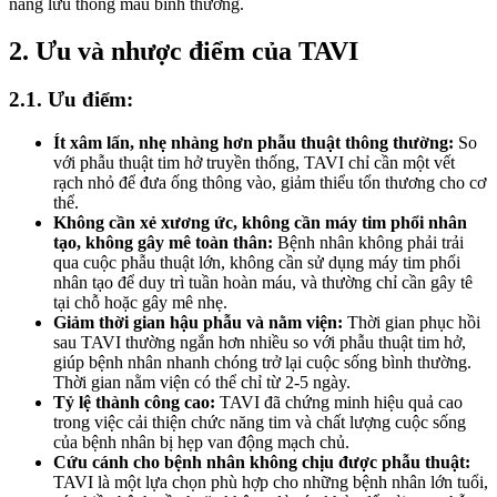
năng lưu thông máu bình thường.
2. Ưu và nhược điểm của TAVI
2.1. Ưu điểm:
Ít xâm lấn, nhẹ nhàng hơn phẫu thuật thông thường:
So
với phẫu thuật tim hở truyền thống, TAVI chỉ cần một vết
rạch nhỏ để đưa ống thông vào, giảm thiểu tổn thương cho cơ
thể.
Không cần xẻ xương ức, không cần máy tim phổi nhân
tạo, không gây mê toàn thân:
Bệnh nhân không phải trải
qua cuộc phẫu thuật lớn, không cần sử dụng máy tim phổi
nhân tạo để duy trì tuần hoàn máu, và thường chỉ cần gây tê
tại chỗ hoặc gây mê nhẹ.
Giảm thời gian hậu phẫu và nằm viện:
Thời gian phục hồi
sau TAVI thường ngắn hơn nhiều so với phẫu thuật tim hở,
giúp bệnh nhân nhanh chóng trở lại cuộc sống bình thường.
Thời gian nằm viện có thể chỉ từ 2-5 ngày.
Tỷ lệ thành công cao:
TAVI đã chứng minh hiệu quả cao
trong việc cải thiện chức năng tim và chất lượng cuộc sống
của bệnh nhân bị hẹp van động mạch chủ.
Cứu cánh cho bệnh nhân không chịu được phẫu thuật:
TAVI là một lựa chọn phù hợp cho những bệnh nhân lớn tuổi,