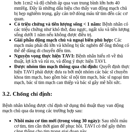
hơn 1cm2 và độ chênh áp qua van trung bình lớn hơn 40
mmHg. Đây là những dấu hiệu cho thấy van động mạch chủ
bị hẹp nghiêm trọng, gây cản trở dòng máu từ tim đến các cơ
quan.
Có triệu chứng và tiên lượng sống < 1 năm:
Bệnh nhân có
các triệu chứng như khó thở, đau ngực, ngất xỉu và tiên lượng
sống dưới 1 năm nếu không được điều trị.
Giải phẫu động mạch chủ và ngoại biên phù hợp:
Các
mạch máu phải đủ lớn và không bị tắc nghẽn để ống thông có
thể dễ dàng di chuyển đến tim.
Nguyện vọng thực hiện TAVI:
Bệnh nhân hiểu rõ về thủ
thuật, lợi ích và rủi ro, và đồng ý thực hiện TAVI.
Được nhóm tim mạch thông qua chỉ định:
Quyết định thực
hiện TAVI phải được đưa ra bởi một nhóm các bác sĩ chuyên
khoa tim mạch, bao gồm bác sĩ nội tim mạch, bác sĩ ngoại tim
mạch, bác sĩ tim mạch can thiệp và bác sĩ gây mê hồi sức.
3.2. Chống chỉ định:
Bệnh nhân không được chỉ định sử dụng thủ thuật thay van động
mạch chủ qua da trong các trường hợp sau:
Nhồi máu cơ tim mới (trong vòng 30 ngày):
Sau nhồi máu
cơ tim, tim cần thời gian để phục hồi. TAVI có thể gây thêm
căng thẳng cho tim trong giai đoạn này.