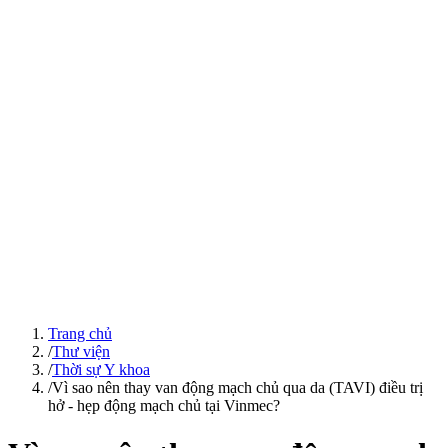
Trang chủ
/
Thư viện
/
Thời sự Y khoa
/
Vì sao nên thay van động mạch chủ qua da (TAVI) điều trị
hở - hẹp động mạch chủ tại Vinmec?