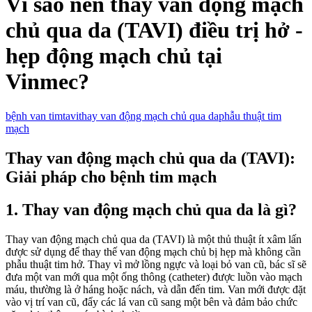
Vì sao nên thay van động mạch
chủ qua da (TAVI) điều trị hở -
hẹp động mạch chủ tại
Vinmec?
bệnh van tim
tavi
thay van động mạch chủ qua da
phẫu thuật tim
mạch
Thay van động mạch chủ qua da (TAVI):
Giải pháp cho bệnh tim mạch
1. Thay van động mạch chủ qua da là gì?
Thay van động mạch chủ qua da (TAVI) là một thủ thuật ít xâm lấn
được sử dụng để thay thế van động mạch chủ bị hẹp mà không cần
phẫu thuật tim hở. Thay vì mở lồng ngực và loại bỏ van cũ, bác sĩ sẽ
đưa một van mới qua một ống thông (catheter) được luồn vào mạch
máu, thường là ở háng hoặc nách, và dẫn đến tim. Van mới được đặt
vào vị trí van cũ, đẩy các lá van cũ sang một bên và đảm bảo chức