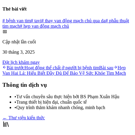
Thẻ bài viết
#
bệnh van tim
#
tavi
#
thay van động mạch chủ qua da
#
phẫu thuật
tim mạch
#
hẹp van động mạch chủ
📅
Cập nhật lần cuối
30 tháng 3, 2025
Đặt lịch khám ngay
Bài trước
Hoạt động thể chất ở người bị bệnh tim
Bài sau
Hẹp
Van Hai Lá: Hiểu Biết Đầy Đủ Để Bảo Vệ Sức Khỏe Tim Mạch
Thông tin dịch vụ
•
Tư vấn chuyên sâu thực hiện bởi BS Phạm Xuân Hậu
•
Trang thiết bị hiện đại, chuẩn quốc tế
•
Quy trình thăm khám nhanh chóng, minh bạch
← Thư viện kiến thức