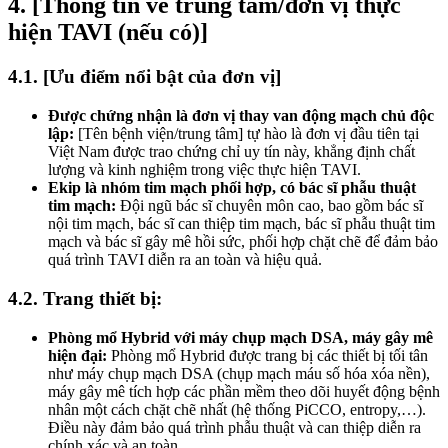
4. [Thông tin về trung tâm/đơn vị thực
hiện TAVI (nếu có)]
4.1. [Ưu điểm nổi bật của đơn vị]
Được chứng nhận là đơn vị thay van động mạch chủ độc
lập:
[Tên bệnh viện/trung tâm] tự hào là đơn vị đầu tiên tại
Việt Nam được trao chứng chỉ uy tín này, khẳng định chất
lượng và kinh nghiệm trong việc thực hiện TAVI.
Ekip là nhóm tim mạch phối hợp, có bác sĩ phẫu thuật
tim mạch:
Đội ngũ bác sĩ chuyên môn cao, bao gồm bác sĩ
nội tim mạch, bác sĩ can thiệp tim mạch, bác sĩ phẫu thuật tim
mạch và bác sĩ gây mê hồi sức, phối hợp chặt chẽ để đảm bảo
quá trình TAVI diễn ra an toàn và hiệu quả.
4.2. Trang thiết bị:
Phòng mổ Hybrid với máy chụp mạch DSA, máy gây mê
hiện đại:
Phòng mổ Hybrid được trang bị các thiết bị tối tân
như máy chụp mạch DSA (chụp mạch máu số hóa xóa nền),
máy gây mê tích hợp các phần mềm theo dõi huyết động bệnh
nhân một cách chặt chẽ nhất (hệ thống PiCCO, entropy,…).
Điều này đảm bảo quá trình phẫu thuật và can thiệp diễn ra
chính xác và an toàn.