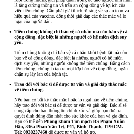
là tăng cường thông tin và trấn an cộng đồng về lợi ích của
việc tiêm chủng. Cần phải giải thích rõ ràng về sự an toàn và
hiệu quả của vaccine, đồng thời giải đáp các thắc mắc và lo
ngại của người dân.
Tiêm chủng không chỉ bảo vệ cá nhân mà còn bảo vệ cả
cộng đồng, đặc biệt là những người có hệ miễn dịch suy
yếu.
Tiêm chủng không chỉ bảo vệ cá nhân khỏi bệnh tật mà còn
bảo vệ cả cộng đồng, đặc biệt là những người có hệ miễn
dịch suy yếu, những người không thể tiêm chủng. Bằng cách
tiêm chủng, chúng ta tạo ra một lớp bảo vệ cộng đồng, ngăn
chặn sự lây lan của bệnh tật.
Trao đổi với bác sĩ để được tư vấn và giải đáp thắc mắc
về tiêm chủng.
Nếu bạn có bất kỳ thắc mắc hoặc lo ngại nào về tiêm chủng,
hãy trao đổi với bác sĩ để được tư vấn và giải đáp. Bác sĩ sẽ
cung cấp cho bạn thông tin chính xác và giúp bạn đưa ra
quyết định đúng đắn nhất cho sức khỏe của bạn và gia đình.
Bạn có thể đến
Phòng khám Tim mạch BS Phạm Xuân
Hậu, 336a Phan Văn Trị, P11, Bình Thạnh, TPHCM.
Tel: 0938237460
để được tư vấn và hỗ trợ.