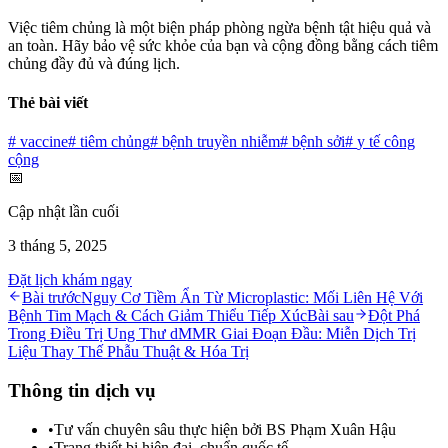
Việc tiêm chủng là một biện pháp phòng ngừa bệnh tật hiệu quả và
an toàn. Hãy bảo vệ sức khỏe của bạn và cộng đồng bằng cách tiêm
chủng đầy đủ và đúng lịch.
Thẻ bài viết
#
vaccine
#
tiêm chủng
#
bệnh truyền nhiễm
#
bệnh sởi
#
y tế công
cộng
📅
Cập nhật lần cuối
3 tháng 5, 2025
Đặt lịch khám ngay
Bài trước
Nguy Cơ Tiềm Ẩn Từ Microplastic: Mối Liên Hệ Với
Bệnh Tim Mạch & Cách Giảm Thiểu Tiếp Xúc
Bài sau
Đột Phá
Trong Điều Trị Ung Thư dMMR Giai Đoạn Đầu: Miễn Dịch Trị
Liệu Thay Thế Phẫu Thuật & Hóa Trị
Thông tin dịch vụ
•
Tư vấn chuyên sâu thực hiện bởi BS Phạm Xuân Hậu
•
Trang thiết bị hiện đại, chuẩn quốc tế