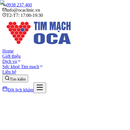
0938 237 460
info@ocaclinic.vn
T2-T7: 17:00-19:30
Home
Giới thiệu
Dịch vụ
Sức khoẻ Tim mạch
Liên hệ
Tìm kiếm
Đặt lịch khám