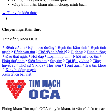
•
Quy trình thăm khám nhanh chóng, minh bạch
← Thư viện kiến thức
Chuyên mục Kiến thức
Thư viện y khoa OCA
Bệnh cơ tim
Bệnh tiểu đường
Bệnh tim bẩm sinh
Bệnh tĩnh
mạch
Bệnh van tim
Chế độ ăn bệnh lý
Dịch vụ
Dinh dưỡng
Đau thắt ngực
Hỏi đáp
Loạn nhịp tim
Nhồi máu cơ tim
Phẫu thuật tim
Siêu âm tim
Suy tim
Tài liệu y khoa
Tăng
huyết áp
Thời sự Y khoa
Thư viện
Tổng quan
Trái tim khỏe
Xơ vữa động mạch
Xem tất cả bài viết
Phòng khám Tim mạch OCA chuyên khám, tư vấn và điều trị các