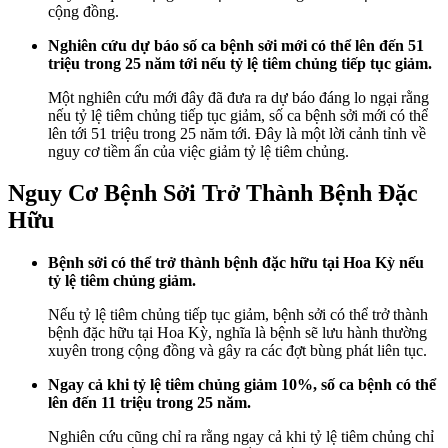
cộng đồng.
Nghiên cứu dự báo số ca bệnh sởi mới có thể lên đến 51
triệu trong 25 năm tới nếu tỷ lệ tiêm chủng tiếp tục giảm.
Một nghiên cứu mới đây đã đưa ra dự báo đáng lo ngại rằng
nếu tỷ lệ tiêm chủng tiếp tục giảm, số ca bệnh sởi mới có thể
lên tới 51 triệu trong 25 năm tới. Đây là một lời cảnh tỉnh về
nguy cơ tiềm ẩn của việc giảm tỷ lệ tiêm chủng.
Nguy Cơ Bệnh Sởi Trở Thành Bệnh Đặc
Hữu
Bệnh sởi có thể trở thành bệnh đặc hữu tại Hoa Kỳ nếu
tỷ lệ tiêm chủng giảm.
Nếu tỷ lệ tiêm chủng tiếp tục giảm, bệnh sởi có thể trở thành
bệnh đặc hữu tại Hoa Kỳ, nghĩa là bệnh sẽ lưu hành thường
xuyên trong cộng đồng và gây ra các đợt bùng phát liên tục.
Ngay cả khi tỷ lệ tiêm chủng giảm 10%, số ca bệnh có thể
lên đến 11 triệu trong 25 năm.
Nghiên cứu cũng chỉ ra rằng ngay cả khi tỷ lệ tiêm chủng chỉ