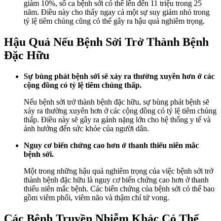
giảm 10%, số ca bệnh sởi có thể lên đến 11 triệu trong 25
năm. Điều này cho thấy ngay cả một sự suy giảm nhỏ trong
tỷ lệ tiêm chủng cũng có thể gây ra hậu quả nghiêm trọng.
Hậu Quả Nếu Bệnh Sởi Trở Thành Bệnh
Đặc Hữu
Sự bùng phát bệnh sởi sẽ xảy ra thường xuyên hơn ở các
cộng đồng có tỷ lệ tiêm chủng thấp.
Nếu bệnh sởi trở thành bệnh đặc hữu, sự bùng phát bệnh sẽ
xảy ra thường xuyên hơn ở các cộng đồng có tỷ lệ tiêm chủng
thấp. Điều này sẽ gây ra gánh nặng lớn cho hệ thống y tế và
ảnh hưởng đến sức khỏe của người dân.
Nguy cơ biến chứng cao hơn ở thanh thiếu niên mắc
bệnh sởi.
Một trong những hậu quả nghiêm trọng của việc bệnh sởi trở
thành bệnh đặc hữu là nguy cơ biến chứng cao hơn ở thanh
thiếu niên mắc bệnh. Các biến chứng của bệnh sởi có thể bao
gồm viêm phổi, viêm não và thậm chí tử vong.
Các Bệnh Truyền Nhiễm Khác Có Thể