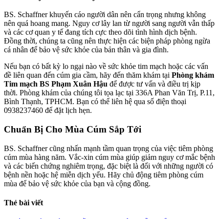
BS. Schaffner khuyến cáo người dân nên cẩn trọng nhưng không
nên quá hoang mang. Nguy cơ lây lan từ người sang người vẫn thấp
và các cơ quan y tế đang tích cực theo dõi tình hình dịch bệnh.
Đồng thời, chúng ta cũng nên thực hiện các biện pháp phòng ngừa
cá nhân để bảo vệ sức khỏe của bản thân và gia đình.
Nếu bạn có bất kỳ lo ngại nào về sức khỏe tim mạch hoặc các vấn
đề liên quan đến cúm gia cầm, hãy đến thăm khám tại
Phòng khám
Tim mạch BS Phạm Xuân Hậu
để được tư vấn và điều trị kịp
thời. Phòng khám của chúng tôi tọa lạc tại 336A Phan Văn Trị, P.11,
Bình Thạnh, TPHCM. Bạn có thể liên hệ qua số điện thoại
0938237460 để đặt lịch hẹn.
Chuẩn Bị Cho Mùa Cúm Sắp Tới
BS. Schaffner cũng nhấn mạnh tầm quan trọng của việc tiêm phòng
cúm mùa hàng năm. Vắc-xin cúm mùa giúp giảm nguy cơ mắc bệnh
và các biến chứng nghiêm trọng, đặc biệt là đối với những người có
bệnh nền hoặc hệ miễn dịch yếu. Hãy chủ động tiêm phòng cúm
mùa để bảo vệ sức khỏe của bạn và cộng đồng.
Thẻ bài viết