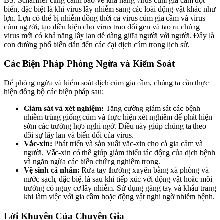
BS. Schaffner cũng cảnh báo về khả năng virus cúm gia cầm đột
biến, đặc biệt là khi virus lây nhiễm sang các loài động vật khác như
lợn. Lợn có thể bị nhiễm đồng thời cả virus cúm gia cầm và virus
cúm người, tạo điều kiện cho virus trao đổi gen và tạo ra chủng
virus mới có khả năng lây lan dễ dàng giữa người với người. Đây là
con đường phổ biến dẫn đến các đại dịch cúm trong lịch sử.
Các Biện Pháp Phòng Ngừa và Kiểm Soát
Để phòng ngừa và kiểm soát dịch cúm gia cầm, chúng ta cần thực
hiện đồng bộ các biện pháp sau:
Giám sát và xét nghiệm:
Tăng cường giám sát các bệnh
nhiễm trùng giống cúm và thực hiện xét nghiệm để phát hiện
sớm các trường hợp nghi ngờ. Điều này giúp chúng ta theo
dõi sự lây lan và biến đổi của virus.
Vắc-xin:
Phát triển và sản xuất vắc-xin cho cả gia cầm và
người. Vắc-xin có thể giúp giảm thiểu tác động của dịch bệnh
và ngăn ngừa các biến chứng nghiêm trọng.
Vệ sinh cá nhân:
Rửa tay thường xuyên bằng xà phòng và
nước sạch, đặc biệt là sau khi tiếp xúc với động vật hoặc môi
trường có nguy cơ lây nhiễm. Sử dụng găng tay và khẩu trang
khi làm việc với gia cầm hoặc động vật nghi ngờ nhiễm bệnh.
Lời Khuyên Của Chuyên Gia