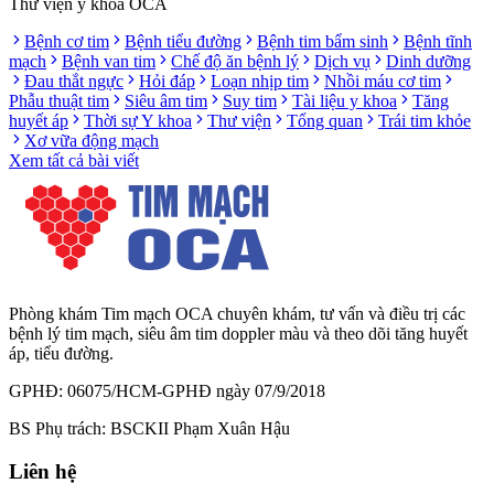
Thư viện y khoa OCA
Bệnh cơ tim
Bệnh tiểu đường
Bệnh tim bẩm sinh
Bệnh tĩnh
mạch
Bệnh van tim
Chế độ ăn bệnh lý
Dịch vụ
Dinh dưỡng
Đau thắt ngực
Hỏi đáp
Loạn nhịp tim
Nhồi máu cơ tim
Phẫu thuật tim
Siêu âm tim
Suy tim
Tài liệu y khoa
Tăng
huyết áp
Thời sự Y khoa
Thư viện
Tổng quan
Trái tim khỏe
Xơ vữa động mạch
Xem tất cả bài viết
Phòng khám Tim mạch OCA chuyên khám, tư vấn và điều trị các
bệnh lý tim mạch, siêu âm tim doppler màu và theo dõi tăng huyết
áp, tiểu đường.
GPHĐ: 06075/HCM-GPHĐ ngày 07/9/2018
BS Phụ trách: BSCKII Phạm Xuân Hậu
Liên hệ