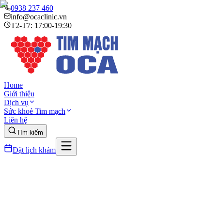
0938 237 460
info@ocaclinic.vn
T2-T7: 17:00-19:30
Home
Giới thiệu
Dịch vụ
Sức khoẻ Tim mạch
Liên hệ
Tìm kiếm
Đặt lịch khám