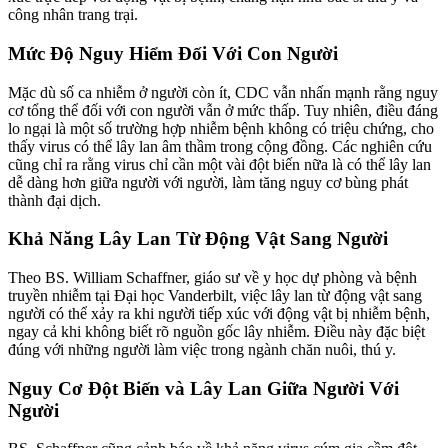
công nhân trang trại.
Mức Độ Nguy Hiểm Đối Với Con Người
Mặc dù số ca nhiễm ở người còn ít, CDC vẫn nhấn mạnh rằng nguy
cơ tổng thể đối với con người vẫn ở mức thấp. Tuy nhiên, điều đáng
lo ngại là một số trường hợp nhiễm bệnh không có triệu chứng, cho
thấy virus có thể lây lan âm thầm trong cộng đồng. Các nghiên cứu
cũng chỉ ra rằng virus chỉ cần một vài đột biến nữa là có thể lây lan
dễ dàng hơn giữa người với người, làm tăng nguy cơ bùng phát
thành đại dịch.
Khả Năng Lây Lan Từ Động Vật Sang Người
Theo BS. William Schaffner, giáo sư về y học dự phòng và bệnh
truyền nhiễm tại Đại học Vanderbilt, việc lây lan từ động vật sang
người có thể xảy ra khi người tiếp xúc với động vật bị nhiễm bệnh,
ngay cả khi không biết rõ nguồn gốc lây nhiễm. Điều này đặc biệt
đúng với những người làm việc trong ngành chăn nuôi, thú y.
Nguy Cơ Đột Biến và Lây Lan Giữa Người Với
Người