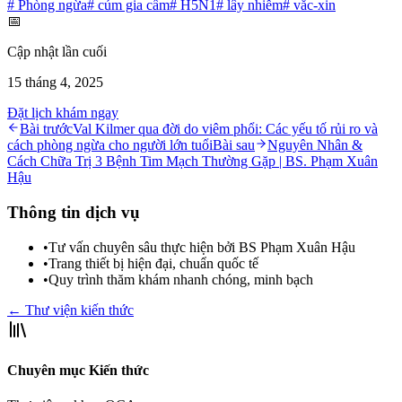
#
Phòng ngừa
#
cúm gia cầm
#
H5N1
#
lây nhiễm
#
vắc-xin
📅
Cập nhật lần cuối
15 tháng 4, 2025
Đặt lịch khám ngay
Bài trước
Val Kilmer qua đời do viêm phổi: Các yếu tố rủi ro và
cách phòng ngừa cho người lớn tuổi
Bài sau
Nguyên Nhân &
Cách Chữa Trị 3 Bệnh Tim Mạch Thường Gặp | BS. Phạm Xuân
Hậu
Thông tin dịch vụ
•
Tư vấn chuyên sâu thực hiện bởi BS Phạm Xuân Hậu
•
Trang thiết bị hiện đại, chuẩn quốc tế
•
Quy trình thăm khám nhanh chóng, minh bạch
← Thư viện kiến thức
Chuyên mục Kiến thức