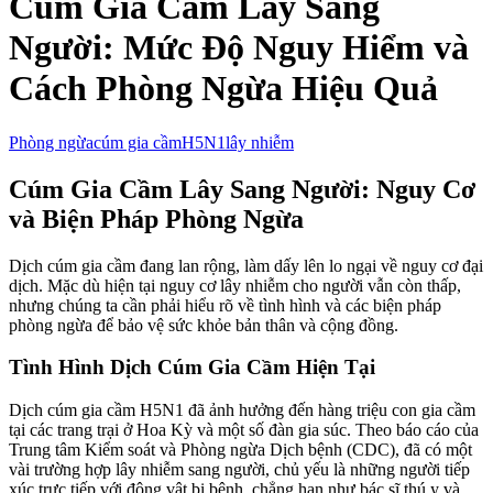
Cúm Gia Cầm Lây Sang
Người: Mức Độ Nguy Hiểm và
Cách Phòng Ngừa Hiệu Quả
Phòng ngừa
cúm gia cầm
H5N1
lây nhiễm
Cúm Gia Cầm Lây Sang Người: Nguy Cơ
và Biện Pháp Phòng Ngừa
Dịch cúm gia cầm đang lan rộng, làm dấy lên lo ngại về nguy cơ đại
dịch. Mặc dù hiện tại nguy cơ lây nhiễm cho người vẫn còn thấp,
nhưng chúng ta cần phải hiểu rõ về tình hình và các biện pháp
phòng ngừa để bảo vệ sức khỏe bản thân và cộng đồng.
Tình Hình Dịch Cúm Gia Cầm Hiện Tại
Dịch cúm gia cầm H5N1 đã ảnh hưởng đến hàng triệu con gia cầm
tại các trang trại ở Hoa Kỳ và một số đàn gia súc. Theo báo cáo của
Trung tâm Kiểm soát và Phòng ngừa Dịch bệnh (CDC), đã có một
vài trường hợp lây nhiễm sang người, chủ yếu là những người tiếp
xúc trực tiếp với động vật bị bệnh, chẳng hạn như bác sĩ thú y và