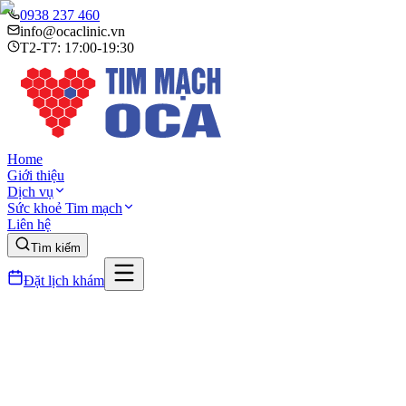
0938 237 460
info@ocaclinic.vn
T2-T7: 17:00-19:30
Home
Giới thiệu
Dịch vụ
Sức khoẻ Tim mạch
Liên hệ
Tìm kiếm
Đặt lịch khám