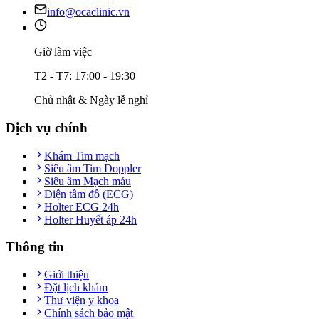
info@ocaclinic.vn
Giờ làm việc
T2 - T7: 17:00 - 19:30
Chủ nhật & Ngày lễ nghỉ
Dịch vụ chính
Khám Tim mạch
Siêu âm Tim Doppler
Siêu âm Mạch máu
Điện tâm đồ (ECG)
Holter ECG 24h
Holter Huyết áp 24h
Thông tin
Giới thiệu
Đặt lịch khám
Thư viện y khoa
Chính sách bảo mật