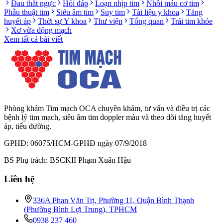
Đau thắt ngực
Hỏi đáp
Loạn nhịp tim
Nhồi máu cơ tim
Phẫu thuật tim
Siêu âm tim
Suy tim
Tài liệu y khoa
Tăng
huyết áp
Thời sự Y khoa
Thư viện
Tổng quan
Trái tim khỏe
Xơ vữa động mạch
Xem tất cả bài viết
Phòng khám Tim mạch OCA chuyên khám, tư vấn và điều trị các
bệnh lý tim mạch, siêu âm tim doppler màu và theo dõi tăng huyết
áp, tiểu đường.
GPHĐ: 06075/HCM-GPHĐ ngày 07/9/2018
BS Phụ trách: BSCKII Phạm Xuân Hậu
Liên hệ
336A Phan Văn Trị, Phường 11, Quận Bình Thạnh
(Phường Bình Lợi Trung), TPHCM
0938 237 460