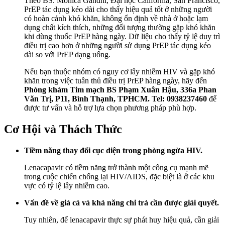
Theo BS. Monica Gandhi, Đại học California, San Francisco,
PrEP tác dụng kéo dài cho thấy hiệu quả tốt ở những người
có hoàn cảnh khó khăn, không ổn định về nhà ở hoặc lạm
dụng chất kích thích, những đối tượng thường gặp khó khăn
khi dùng thuốc PrEP hàng ngày. Dữ liệu cho thấy tỷ lệ duy trì
điều trị cao hơn ở những người sử dụng PrEP tác dụng kéo
dài so với PrEP dạng uống.
Nếu bạn thuộc nhóm có nguy cơ lây nhiễm HIV và gặp khó
khăn trong việc tuân thủ điều trị PrEP hàng ngày, hãy đến
Phòng khám Tim mạch BS Phạm Xuân Hậu, 336a Phan
Văn Trị, P11, Bình Thạnh, TPHCM. Tel: 0938237460
để
được tư vấn và hỗ trợ lựa chọn phương pháp phù hợp.
Cơ Hội và Thách Thức
Tiềm năng thay đổi cục diện trong phòng ngừa HIV.
Lenacapavir có tiềm năng trở thành một công cụ mạnh mẽ
trong cuộc chiến chống lại HIV/AIDS, đặc biệt là ở các khu
vực có tỷ lệ lây nhiễm cao.
Vấn đề về giá cả và khả năng chi trả cần được giải quyết.
Tuy nhiên, để lenacapavir thực sự phát huy hiệu quả, cần giải