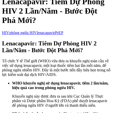
Lenacapavir: Tiêm Dự Phòng
HIV 2 Lần/Năm - Bước Đột
Phá Mới?
HIV
phòng ngừa HIV
lenacapavir
PrEP
Lenacapavir: Tiêm Dự Phòng HIV 2
Lần/Năm - Bước Đột Phá Mới?
Tổ chức Y tế Thế giới (WHO) vừa đưa ra khuyến nghị toàn cầu về
việc sử dụng lenacapavir, một loại thuốc tiêm hai lần mỗi năm, để
phòng ngừa nhiễm HIV. Đây là một bước tiến đầy hứa hẹn trong nỗ
lực kiểm soát đại dịch HIV/AIDS.
WHO khuyến nghị sử dụng lenacapavir, tiêm 2 lần/năm,
hiệu quả cao trong phòng ngừa HIV.
Khuyến nghị này được đưa ra sau khi Cục Quản lý Thực
phẩm và Dược phẩm Hoa Kỳ (FDA) phê duyệt lenacapavir
để phòng ngừa HIV ở người lớn và thanh thiếu niên.