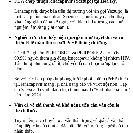
FDA chấp thuận lenacapavir (Yeztugo) tại Hoa Kỳ.
Lenacapavir, được bán trên thị trường với tên gọi Yeztugo, là
một sản phẩm của Gilead Sciences. Thuốc này đã cho thấy
khả năng giảm đáng kể nguy cơ nhiễm HIV trong các thử
nghiệm lâm sàng giai đoạn 3.
Nghiên cứu cho thấy hiệu quả gần như tuyệt đối và cải
thiện tỷ lệ tuân thủ so với PrEP thông thường.
Các thử nghiệm PURPOSE 1 và PURPOSE 2 cho thấy
99.9% người tham gia dùng lenacapavir không bị nhiễm HIV.
Tác dụng phụ cũng rất ít, chủ yếu là đau hoặc sưng tại chỗ
tiêm.
So với các liệu pháp dự phòng trước phơi nhiễm (PrEP) hiện
tại, lenacapavir mang lại khả năng bảo vệ vượt trội hơn. Tạp
chí
Science
đã vinh danh loại thuốc này là "Đột phá của năm"
vào năm 2024.
Vấn đề về giá thành và khả năng tiếp cận vẫn còn là
thách thức.
Tuy nhiên, các chuyên gia vẫn thận trọng về giá cả và khả
năng tiếp cận của thuốc, đặc biệt đối với những người có thu
nhập thấp.