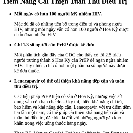
Tiềm Năng Cải Thiện Tuân Thủ Điều Trị
Mỗi ngày có hơn 100 người Mỹ nhiễm HIV.
Mặc dù đã có những tiến bộ trong điều trị và phòng ngừa
HIV, nhưng mỗi ngày vẫn có hơn 100 người ở Hoa Kỳ được
chẩn đoán nhiễm HIV.
Chỉ 1/3 số người cần PrEP được kê đơn.
Một phân tích gần đây của CDC cho thấy có tới 2.5 triệu
người trưởng thành ở Hoa Kỳ cần PrEP để ngăn ngừa nhiễm
HIV. Tuy nhiên, chỉ có hơn một phần ba số người này được
kê đơn thuốc.
Lenacapavir có thể cải thiện khả năng tiếp cận và tuân
thủ điều trị.
Các liệu pháp PrEP hiện có sẵn ở Hoa Kỳ, nhưng việc sử
dụng vẫn còn hạn chế do sự kỳ thị, thiếu khả năng chi trả,
bảo hiểm và khả năng tiếp cận. Lenacapavir, với ưu điểm tiêm
hai lần một năm, có thể giúp cải thiện khả năng tiếp cận và
tuân thủ điều trị, đặc biệt là đối với những người gặp khó
khăn trong việc uống thuốc hàng ngày.