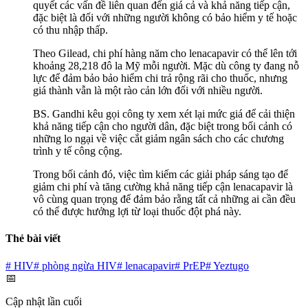
quyết các vấn đề liên quan đến giá cả và khả năng tiếp cận,
đặc biệt là đối với những người không có bảo hiểm y tế hoặc
có thu nhập thấp.
Theo Gilead, chi phí hàng năm cho lenacapavir có thể lên tới
khoảng 28,218 đô la Mỹ mỗi người. Mặc dù công ty đang nỗ
lực để đảm bảo bảo hiểm chi trả rộng rãi cho thuốc, nhưng
giá thành vẫn là một rào cản lớn đối với nhiều người.
BS. Gandhi kêu gọi công ty xem xét lại mức giá để cải thiện
khả năng tiếp cận cho người dân, đặc biệt trong bối cảnh có
những lo ngại về việc cắt giảm ngân sách cho các chương
trình y tế công cộng.
Trong bối cảnh đó, việc tìm kiếm các giải pháp sáng tạo để
giảm chi phí và tăng cường khả năng tiếp cận lenacapavir là
vô cùng quan trọng để đảm bảo rằng tất cả những ai cần đều
có thể được hưởng lợi từ loại thuốc đột phá này.
Thẻ bài viết
#
HIV
#
phòng ngừa HIV
#
lenacapavir
#
PrEP
#
Yeztugo
📅
Cập nhật lần cuối