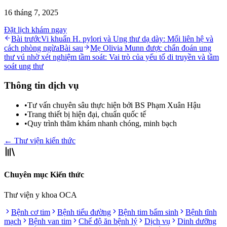
16 tháng 7, 2025
Đặt lịch khám ngay
Bài trước
Vi khuẩn H. pylori và Ung thư dạ dày: Mối liên hệ và
cách phòng ngừa
Bài sau
Mẹ Olivia Munn được chẩn đoán ung
thư vú nhờ xét nghiệm tầm soát: Vai trò của yếu tố di truyền và tầm
soát ung thư
Thông tin dịch vụ
•
Tư vấn chuyên sâu thực hiện bởi BS Phạm Xuân Hậu
•
Trang thiết bị hiện đại, chuẩn quốc tế
•
Quy trình thăm khám nhanh chóng, minh bạch
← Thư viện kiến thức
Chuyên mục Kiến thức
Thư viện y khoa OCA
Bệnh cơ tim
Bệnh tiểu đường
Bệnh tim bẩm sinh
Bệnh tĩnh
mạch
Bệnh van tim
Chế độ ăn bệnh lý
Dịch vụ
Dinh dưỡng