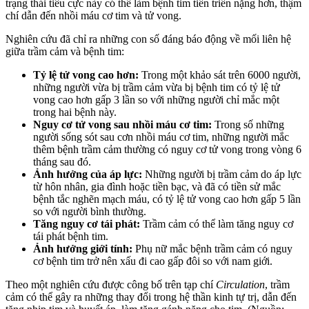
trạng thái tiêu cực này có thể làm bệnh tim tiến triển nặng hơn, thậm
chí dẫn đến nhồi máu cơ tim và tử vong.
Nghiên cứu đã chỉ ra những con số đáng báo động về mối liên hệ
giữa trầm cảm và bệnh tim:
Tỷ lệ tử vong cao hơn:
Trong một khảo sát trên 6000 người,
những người vừa bị trầm cảm vừa bị bệnh tim có tỷ lệ tử
vong cao hơn gấp 3 lần so với những người chỉ mắc một
trong hai bệnh này.
Nguy cơ tử vong sau nhồi máu cơ tim:
Trong số những
người sống sót sau cơn nhồi máu cơ tim, những người mắc
thêm bệnh trầm cảm thường có nguy cơ tử vong trong vòng 6
tháng sau đó.
Ảnh hưởng của áp lực:
Những người bị trầm cảm do áp lực
từ hôn nhân, gia đình hoặc tiền bạc, và đã có tiền sử mắc
bệnh tắc nghẽn mạch máu, có tỷ lệ tử vong cao hơn gấp 5 lần
so với người bình thường.
Tăng nguy cơ tái phát:
Trầm cảm có thể làm tăng nguy cơ
tái phát bệnh tim.
Ảnh hưởng giới tính:
Phụ nữ mắc bệnh trầm cảm có nguy
cơ bệnh tim trở nên xấu đi cao gấp đôi so với nam giới.
Theo một nghiên cứu được công bố trên tạp chí
Circulation
, trầm
cảm có thể gây ra những thay đổi trong hệ thần kinh tự trị, dẫn đến