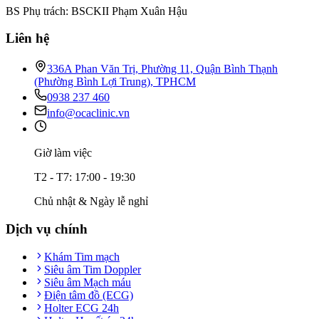
BS Phụ trách: BSCKII Phạm Xuân Hậu
Liên hệ
336A Phan Văn Trị, Phường 11, Quận Bình Thạnh
(Phường Bình Lợi Trung), TPHCM
0938 237 460
info@ocaclinic.vn
Giờ làm việc
T2 - T7: 17:00 - 19:30
Chủ nhật & Ngày lễ nghỉ
Dịch vụ chính
Khám Tim mạch
Siêu âm Tim Doppler
Siêu âm Mạch máu
Điện tâm đồ (ECG)
Holter ECG 24h