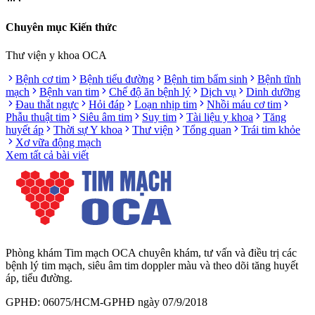
Chuyên mục Kiến thức
Thư viện y khoa OCA
Bệnh cơ tim
Bệnh tiểu đường
Bệnh tim bẩm sinh
Bệnh tĩnh
mạch
Bệnh van tim
Chế độ ăn bệnh lý
Dịch vụ
Dinh dưỡng
Đau thắt ngực
Hỏi đáp
Loạn nhịp tim
Nhồi máu cơ tim
Phẫu thuật tim
Siêu âm tim
Suy tim
Tài liệu y khoa
Tăng
huyết áp
Thời sự Y khoa
Thư viện
Tổng quan
Trái tim khỏe
Xơ vữa động mạch
Xem tất cả bài viết
Phòng khám Tim mạch OCA chuyên khám, tư vấn và điều trị các
bệnh lý tim mạch, siêu âm tim doppler màu và theo dõi tăng huyết
áp, tiểu đường.
GPHĐ: 06075/HCM-GPHĐ ngày 07/9/2018