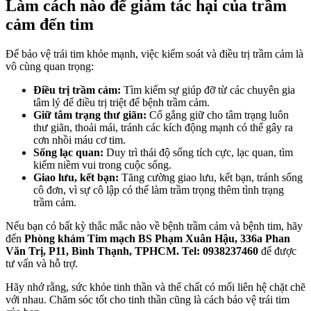
Làm cách nào để giảm tác hại của trầm
cảm đến tim
Để bảo vệ trái tim khỏe mạnh, việc kiểm soát và điều trị trầm cảm là
vô cùng quan trọng:
Điều trị trầm cảm:
Tìm kiếm sự giúp đỡ từ các chuyên gia
tâm lý để điều trị triệt để bệnh trầm cảm.
Giữ tâm trạng thư giãn:
Cố gắng giữ cho tâm trạng luôn
thư giãn, thoải mái, tránh các kích động mạnh có thể gây ra
cơn nhồi máu cơ tim.
Sống lạc quan:
Duy trì thái độ sống tích cực, lạc quan, tìm
kiếm niềm vui trong cuộc sống.
Giao lưu, kết bạn:
Tăng cường giao lưu, kết bạn, tránh sống
cô đơn, vì sự cô lập có thể làm trầm trọng thêm tình trạng
trầm cảm.
Nếu bạn có bất kỳ thắc mắc nào về bệnh trầm cảm và bệnh tim, hãy
đến
Phòng khám Tim mạch BS Phạm Xuân Hậu, 336a Phan
Văn Trị, P11, Bình Thạnh, TPHCM. Tel: 0938237460
để được
tư vấn và hỗ trợ.
Hãy nhớ rằng, sức khỏe tinh thần và thể chất có mối liên hệ chặt chẽ
với nhau. Chăm sóc tốt cho tinh thần cũng là cách bảo vệ trái tim