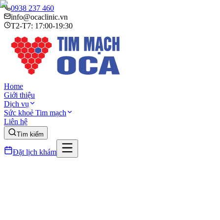
0938 237 460
info@ocaclinic.vn
T2-T7: 17:00-19:30
Home
Giới thiệu
Dịch vụ
Sức khoẻ Tim mạch
Liên hệ
Tìm kiếm
Đặt lịch khám