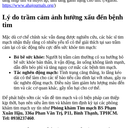
tăng nhịp tim và huyết áp, làm tăng gánh nặng cho tim. (Nguồn:
https://www.ahajournals.org/
)
Lý do trầm cảm ảnh hưởng xấu đến bệnh
tim
Mặc dù cơ chế chính xác vẫn đang được nghiên cứu, các bác sĩ tim
mạch nhận thấy rằng có nhiều yếu tố có thể giải thích tại sao trầm
cảm lại có tác động tiêu cực đến sức khỏe tim mạch:
Bỏ bê sức khỏe:
Người bị trầm cảm thường có xu hướng bỏ
bê sức khỏe bản thân, ít vận động, ăn uống không lành mạnh,
dẫn đến béo phì và tăng nguy cơ mắc các bệnh tim mạch.
Tắc nghẽn động mạch:
Tình trạng căng thẳng, lo lắng kéo
dài có thể làm cho các tế bào tiểu cầu dính lại với nhau, gây ra
tắc nghẽn động mạch. Điều này làm giảm lưu lượng máu đến
tim và các cơ quan khác, gây tổn hại cho cơ thể.
Để phát hiện sớm các vấn đề tim mạch và có biện pháp can thiệp
kịp thời, bạn nên siêu âm tim và khám tim định kỳ tại các phòng
khám tim mạch uy tín như
Phòng khám Tim mạch BS Phạm
Xuân Hậu, 336a Phan Văn Trị, P11, Bình Thạnh, TPHCM.
Tel: 0938237460
.