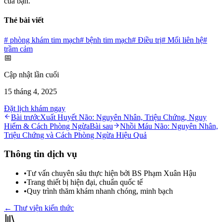
của bạn.
Thẻ bài viết
#
phòng khám tim mạch
#
bệnh tim mạch
#
Điều trị
#
Mối liên hệ
#
trầm cảm
📅
Cập nhật lần cuối
15 tháng 4, 2025
Đặt lịch khám ngay
Bài trước
Xuất Huyết Não: Nguyên Nhân, Triệu Chứng, Nguy
Hiểm & Cách Phòng Ngừa
Bài sau
Nhồi Máu Não: Nguyên Nhân,
Triệu Chứng và Cách Phòng Ngừa Hiệu Quả
Thông tin dịch vụ
•
Tư vấn chuyên sâu thực hiện bởi BS Phạm Xuân Hậu
•
Trang thiết bị hiện đại, chuẩn quốc tế
•
Quy trình thăm khám nhanh chóng, minh bạch
← Thư viện kiến thức