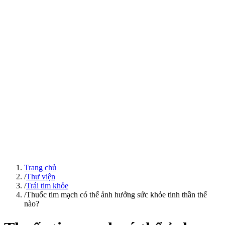
Trang chủ
/
Thư viện
/
Trái tim khỏe
/
Thuốc tim mạch có thể ảnh hưởng sức khỏe tinh thần thế
nào?