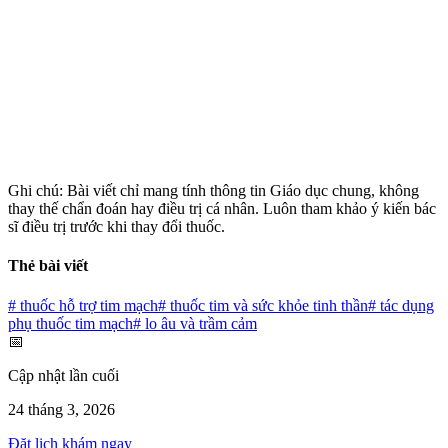
Ghi chú: Bài viết chỉ mang tính thông tin Giáo dục chung, không
thay thế chẩn đoán hay điều trị cá nhân. Luôn tham khảo ý kiến bác
sĩ điều trị trước khi thay đổi thuốc.
Thẻ bài viết
#
thuốc hỗ trợ tim mạch
#
thuốc tim và sức khỏe tinh thần
#
tác dụng
phụ thuốc tim mạch
#
lo âu và trầm cảm
📅
Cập nhật lần cuối
24 tháng 3, 2026
Đặt lịch khám ngay