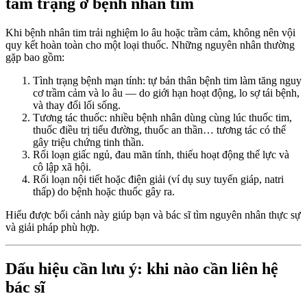
tâm trạng ở bệnh nhân tim
Khi bệnh nhân tim trải nghiệm lo âu hoặc trầm cảm, không nên vội
quy kết hoàn toàn cho một loại thuốc. Những nguyên nhân thường
gặp bao gồm:
Tình trạng bệnh mạn tính: tự bản thân bệnh tim làm tăng nguy
cơ trầm cảm và lo âu — do giới hạn hoạt động, lo sợ tái bệnh,
và thay đổi lối sống.
Tương tác thuốc: nhiều bệnh nhân dùng cùng lúc thuốc tim,
thuốc điều trị tiểu đường, thuốc an thần… tương tác có thể
gây triệu chứng tinh thần.
Rối loạn giấc ngủ, đau mãn tính, thiếu hoạt động thể lực và
cô lập xã hội.
Rối loạn nội tiết hoặc điện giải (ví dụ suy tuyến giáp, natri
thấp) do bệnh hoặc thuốc gây ra.
Hiểu được bối cảnh này giúp bạn và bác sĩ tìm nguyên nhân thực sự
và giải pháp phù hợp.
Dấu hiệu cần lưu ý: khi nào cần liên hệ
bác sĩ