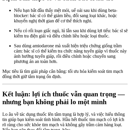
Nếu bạn bắt đầu thấy mệt mỏi, uể oải sau khi dùng beta-
blocker: bác sĩ có thể giảm liều, đổi sang loại khác, hoặc
khuyến nghị thời gian để cơ thể thích nghi.
Nếu có rối loạn giấc ngủ, lú lẫn sau khi dùng lợi tiểu: bác sĩ sẽ
kiểm tra điện giải và điều chỉnh liều hoặc loại thuốc.
Sau dùng amiodarone mà xuất hiện triệu chứng giống trầm
cảm: bác sĩ có thể kiểm tra chức năng tuyến giáp vì thuốc này
ảnh hưởng tuyến giáp, rồi điều chỉnh hoặc chuyển sang
phương án an toàn hơn.
Mục tiêu là tìm giải pháp cân bằng: tối ưu hóa kiểm soát tim mạch
đồng thời giữ tâm trạng ổn định.
Kết luận: lợi ích thuốc vẫn quan trọng —
nhưng bạn không phải lo một mình
Lo âu về tác dụng thuốc lên tâm trạng là hợp lý, và việc hiểu thông
tin giúp bạn kiểm soát tình hình. Hầu hết thuốc tim mạch có lợi ích
rõ ràng cho sức khỏe tim mạch và không gây trầm cảm hàng loạt.
Nếu bạn gặp thay đổi tâm trạng, hãy: