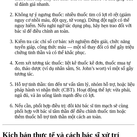
sĩ đánh giá nhanh.
Không tự ý ngưng thuốc: nhiều thuốc tim có lợi rõ rệt (giảm
nguy cơ nhồi máu, đột quỵ, tử vong). Dừng đột ngột có thể
nguy hiểm. Nếu nghi ngờ tác dụng phụ, hãy hẹn trao đổi với
bác sĩ để điều chỉnh an toàn.
Kiểm tra các chỉ số cơ bản: xét nghiệm điện giải, chức năng
tuyến giáp, công thức máu — một số thay đổi có thể gây triệu
chứng tinh thần và có thể khắc phục.
Xem xét tương tác thuốc: liệt kê thuốc kê đơn, thuốc mua tự
do, thảo dược (ví dụ nhân sâm, St. John’s wort) vì một số gây
tương tác.
Hỗ trợ tinh thần: tìm đến tư vấn tâm lý, nhóm hỗ trợ, hoặc liệu
pháp hành vi nhận thức (CBT). Hoạt động thể lực vừa phải,
ngủ đủ, và ăn uống lành mạnh đều có lợi.
Nếu cần, phối hợp điều trị: đôi khi bác sĩ tim mạch sẽ cùng
phối hợp với bác sĩ tâm thần để điều chỉnh thuốc tim hoặc
thêm thuốc hỗ trợ tinh thần một cách an toàn.
Kịch bản thực tế và cách bác sĩ xử trí