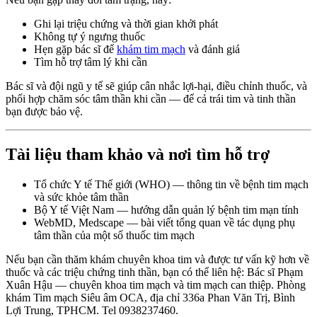
Ghi lại triệu chứng và thời gian khởi phát
Không tự ý ngưng thuốc
Hẹn gặp bác sĩ để
khám tim mạch
và đánh giá
Tìm hỗ trợ tâm lý khi cần
Bác sĩ và đội ngũ y tế sẽ giúp cân nhắc lợi-hại, điều chỉnh thuốc, và
phối hợp chăm sóc tâm thần khi cần — để cả trái tim và tinh thần
bạn được bảo vệ.
Tài liệu tham khảo và nơi tìm hỗ trợ
Tổ chức Y tế Thế giới (WHO) — thông tin về bệnh tim mạch
và sức khỏe tâm thần
Bộ Y tế Việt Nam — hướng dẫn quản lý bệnh tim mạn tính
WebMD, Medscape — bài viết tổng quan về tác dụng phụ
tâm thần của một số thuốc tim mạch
Nếu bạn cần thăm khám chuyên khoa tim và được tư vấn kỹ hơn về
thuốc và các triệu chứng tinh thần, bạn có thể liên hệ: Bác sĩ Phạm
Xuân Hậu — chuyên khoa tim mạch và tim mạch can thiệp. Phòng
khám Tim mạch Siêu âm OCA, địa chỉ 336a Phan Văn Trị, Bình
Lợi Trung, TPHCM. Tel 0938237460.