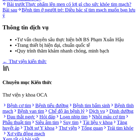
Bài trước
Thực phẩm lên men có lợi gì cho sức khỏe tim mạch?
Bài sau
Bệnh tim ở người trẻ: Điều bác sĩ tim mạch muốn bạn lưu
ý
Thông tin dịch vụ
•
Tư vấn chuyên sâu thực hiện bởi BS Phạm Xuân Hậu
•
Trang thiết bị hiện đại, chuẩn quốc tế
•
Quy trình thăm khám nhanh chóng, minh bạch
← Thư viện kiến thức
Chuyên mục Kiến thức
Thư viện y khoa OCA
Bệnh cơ tim
Bệnh tiểu đường
Bệnh tim bẩm sinh
Bệnh tĩnh
mạch
Bệnh van tim
Chế độ ăn bệnh lý
Dịch vụ
Dinh dưỡng
Đau thắt ngực
Hỏi đáp
Loạn nhịp tim
Nhồi máu cơ tim
Phẫu thuật tim
Siêu âm tim
Suy tim
Tài liệu y khoa
Tăng
huyết áp
Thời sự Y khoa
Thư viện
Tổng quan
Trái tim khỏe
Xơ vữa động mạch
Xem tất cả bài viết