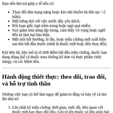
Bạn nên tìm trợ giúp y tế nếu có:
Thay đổi tâm trạng nặng hoặc kéo dài (buồn bã liên tục >2
tuần).
Mất hứng thú với việc trước đây yêu thích.
Rối loạn giấc ngủ trầm trọng hoặc ngủ quá nhiều.
Suy giảm khả năng tập trung, cảm thấy vô vọng hoặc nghĩ
đến tự làm hại bản thân.
Mệt mỏi bất thường, lú lẫn, hoặc triệu chứng mới xuất hiện
sau khi bắt đầu thuốc (nhất là thuốc mới hoặc liều thay đổi).
Khi liên hệ, hãy mô tả rõ thời điểm bắt đầu triệu chứng, thuốc bạn
đang dùng (kể cả thuốc mua không kê đơn và thực phẩm chức
năng), và các bệnh nền.
Hành động thiết thực: theo dõi, trao đổi,
và hỗ trợ tinh thần
Những việc bạn có thể làm ngay để giảm lo lắng và bảo vệ cả tim
lẫn tâm trí:
Ghi nhật ký triệu chứng: thời gian, mức độ, liên quan với
thuốc mới hay thay đổi liều. Ghi rõ tên thuốc và liều giúp bác