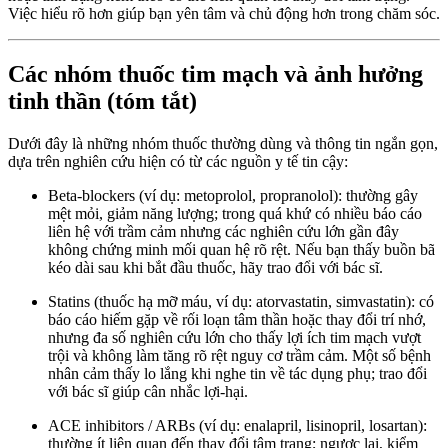
Việc hiểu rõ hơn giúp bạn yên tâm và chủ động hơn trong chăm sóc.
Các nhóm thuốc tim mạch và ảnh hưởng
tinh thần (tóm tắt)
Dưới đây là những nhóm thuốc thường dùng và thông tin ngắn gọn,
dựa trên nghiên cứu hiện có từ các nguồn y tế tin cậy:
Beta-blockers (ví dụ: metoprolol, propranolol): thường gây
mệt mỏi, giảm năng lượng; trong quá khứ có nhiều báo cáo
liên hệ với trầm cảm nhưng các nghiên cứu lớn gần đây
không chứng minh mối quan hệ rõ rệt. Nếu bạn thấy buồn bã
kéo dài sau khi bắt đầu thuốc, hãy trao đổi với bác sĩ.
Statins (thuốc hạ mỡ máu, ví dụ: atorvastatin, simvastatin): có
báo cáo hiếm gặp về rối loạn tâm thần hoặc thay đổi trí nhớ,
nhưng đa số nghiên cứu lớn cho thấy lợi ích tim mạch vượt
trội và không làm tăng rõ rệt nguy cơ trầm cảm. Một số bệnh
nhân cảm thấy lo lắng khi nghe tin về tác dụng phụ; trao đổi
với bác sĩ giúp cân nhắc lợi-hại.
ACE inhibitors / ARBs (ví dụ: enalapril, lisinopril, losartan):
thường ít liên quan đến thay đổi tâm trạng; ngược lại, kiểm