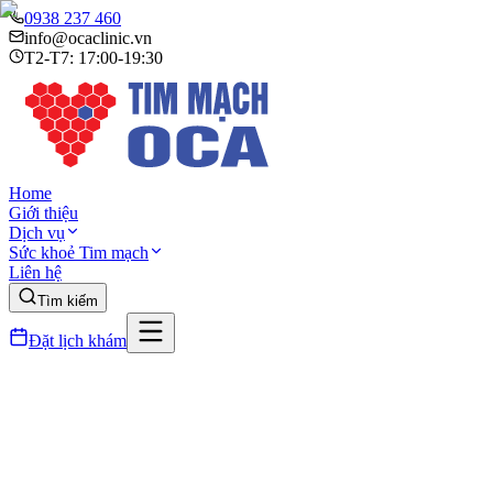
0938 237 460
info@ocaclinic.vn
T2-T7: 17:00-19:30
Home
Giới thiệu
Dịch vụ
Sức khoẻ Tim mạch
Liên hệ
Tìm kiếm
Đặt lịch khám