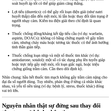
soát huyết áp tốt có thể giúp giảm căng thẳng.
Lợi tiểu (diuretics): có thể gây rối loạn điện giải (như natri
huyết thấp) dẫn đến mệt mỏi, lú lẫn hoặc thay đổi tâm trạng ở
người nhạy cảm. Kiểm tra điện giải theo chỉ định là quan
trọng.
Thuốc chống đông/kháng kết tập tiểu cầu (ví dụ: warfarin,
aspirin, DOACs): không có bằng chứng mạnh về gây trầm
cảm, nhưng chảy máu hoặc tương tác thuốc có thể ảnh hưởng
tinh thần gián tiếp.
Thuốc chống loạn nhịp và một số thuốc tim khác (ví dụ:
amiodarone, sotalol): một số có tác dụng phụ lên tuyến giáp
hoặc trực tiếp gây mệt mỏi, rối loạn giấc ngủ, hoặc triệu
chứng giống trầm cảm. Cần theo dõi định kỳ.
Nhìn chung: hầu hết thuốc tim mạch không gây trầm cảm nặng cho
đại đa số người dùng. Tuy nhiên, phản ứng ở từng cá nhân khác
nhau, và yếu tố nền tảng (ví dụ: bệnh lý, stress, thuốc khác) đóng
vai trò lớn.
Nguyên nhân thật sự đứng sau thay đổi