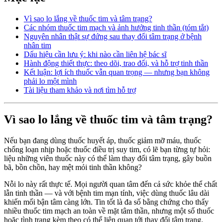
Vì sao lo lắng về thuốc tim và tâm trạng?
Các nhóm thuốc tim mạch và ảnh hưởng tinh thần (tóm tắt)
Nguyên nhân thật sự đứng sau thay đổi tâm trạng ở bệnh
nhân tim
Dấu hiệu cần lưu ý: khi nào cần liên hệ bác sĩ
Hành động thiết thực: theo dõi, trao đổi, và hỗ trợ tinh thần
Kết luận: lợi ích thuốc vẫn quan trọng — nhưng bạn không
phải lo một mình
Tài liệu tham khảo và nơi tìm hỗ trợ
Vì sao lo lắng về thuốc tim và tâm trạng?
Nếu bạn đang dùng thuốc huyết áp, thuốc giảm mỡ máu, thuốc
chống loạn nhịp hoặc thuốc điều trị suy tim, có lẽ bạn từng tự hỏi:
liệu những viên thuốc này có thể làm thay đổi tâm trạng, gây buồn
bã, bồn chồn, hay mệt mỏi tinh thần không?
Nỗi lo này rất thực tế. Mọi người quan tâm đến cả sức khỏe thể chất
lẫn tinh thần — và với bệnh tim mạn tính, việc dùng thuốc lâu dài
khiến mối bận tâm càng lớn. Tin tốt là đa số bằng chứng cho thấy
nhiều thuốc tim mạch an toàn về mặt tâm thần, nhưng một số thuốc
hoặc tình trạng kèm theo có thể liên quan tới thay đổi tâm trạng.