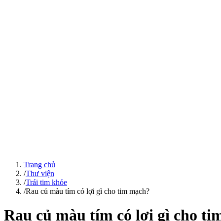
Trang chủ
/
Thư viện
/
Trái tim khỏe
/
Rau củ màu tím có lợi gì cho tim mạch?
Rau củ màu tím có lợi gì cho t