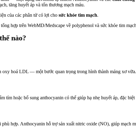
ạch, tăng huyết áp và tổn thương mạch máu.
iện của các phân tử có lợi cho
sức khỏe tim mạch
.
 tổng hợp trên WebMD/Medscape về polyphenol và sức khỏe tim mạch
 thế nào?
nh oxy hoá LDL — một bước quan trọng trong hình thành mảng xơ vữa.
hẩm tím hoặc bổ sung anthocyanin có thể giúp hạ nhẹ huyết áp, đặc bi
ại phù hợp. Anthocyanin hỗ trợ sản xuất nitric oxide (NO), giúp mạch m