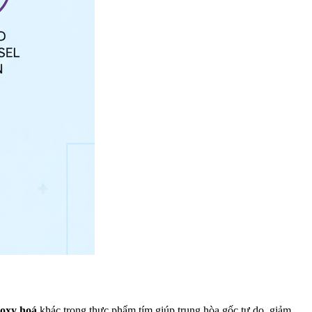
 oxy hoá
khác trong thực phẩm tím giúp trung hòa gốc tự do, giảm