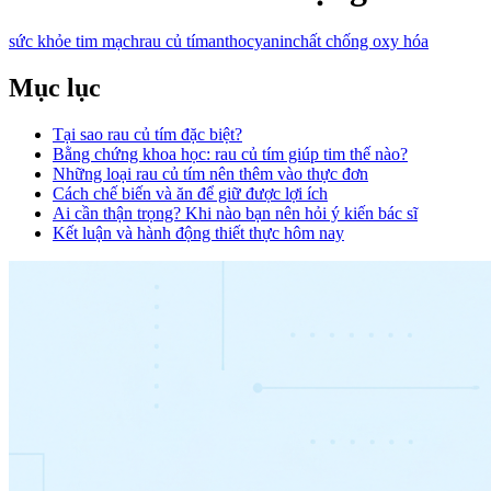
sức khỏe tim mạch
rau củ tím
anthocyanin
chất chống oxy hóa
Mục lục
Tại sao rau củ tím đặc biệt?
Bằng chứng khoa học: rau củ tím giúp tim thế nào?
Những loại rau củ tím nên thêm vào thực đơn
Cách chế biến và ăn để giữ được lợi ích
Ai cần thận trọng? Khi nào bạn nên hỏi ý kiến bác sĩ
Kết luận và hành động thiết thực hôm nay