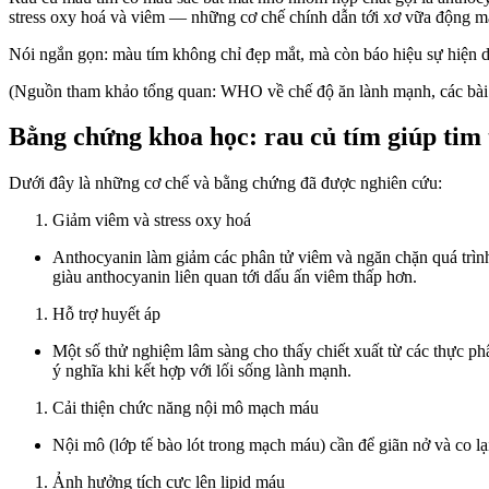
stress oxy hoá và viêm — những cơ chế chính dẫn tới xơ vữa động m
Nói ngắn gọn: màu tím không chỉ đẹp mắt, mà còn báo hiệu sự hiện d
(Nguồn tham khảo tổng quan: WHO về chế độ ăn lành mạnh, các bài
Bằng chứng khoa học: rau củ tím giúp tim
Dưới đây là những cơ chế và bằng chứng đã được nghiên cứu:
Giảm viêm và stress oxy hoá
Anthocyanin làm giảm các phân tử viêm và ngăn chặn quá trì
giàu anthocyanin liên quan tới dấu ấn viêm thấp hơn.
Hỗ trợ huyết áp
Một số thử nghiệm lâm sàng cho thấy chiết xuất từ các thực p
ý nghĩa khi kết hợp với lối sống lành mạnh.
Cải thiện chức năng nội mô mạch máu
Nội mô (lớp tế bào lót trong mạch máu) cần để giãn nở và co l
Ảnh hưởng tích cực lên lipid máu