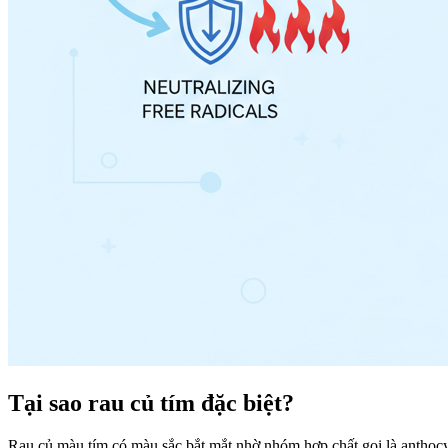
Tại sao rau củ tím đặc biệt?
Rau củ màu tím có màu sắc bắt mắt nhờ nhóm hợp chất gọi là anthoc