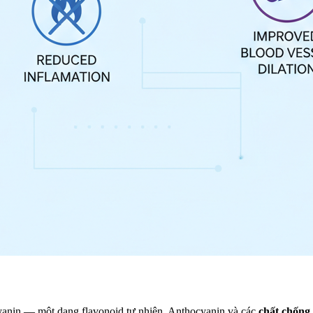
yanin — một dạng flavonoid tự nhiên. Anthocyanin và các
chất chống