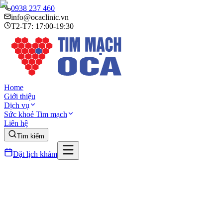
0938 237 460
info@ocaclinic.vn
T2-T7: 17:00-19:30
Home
Giới thiệu
Dịch vụ
Sức khoẻ Tim mạch
Liên hệ
Tìm kiếm
Đặt lịch khám