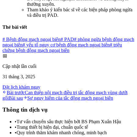
thường xuyên.
Tham khảo ý kiến bác sĩ về các biện pháp phòng ngừa
và điều trị PAD.
Thẻ bài viết
#
Bệnh động mạch ngoại biên
#
PAD
#
phòng ngừa bệnh động mạch
ngoại biên
#
yếu tố nguy cơ bệnh động mạch ngoại biên
#
triệu
chứng bệnh động mạch ngoại biên
📅
Cập nhật lần cuối
31 tháng 3, 2025
Đặt lịch khám ngay
Bài trước
Can thiệp nội mạch điều trị tắc động mạch vùng dưới
gối
Bài sau
Sự nguy hiểm của tắc động mạch ngoại biên
Thông tin dịch vụ
•
Tư vấn chuyên sâu thực hiện bởi BS Phạm Xuân Hậu
•
Trang thiết bị hiện đại, chuẩn quốc tế
•
Quy trình thăm khám nhanh chóng, minh bạch