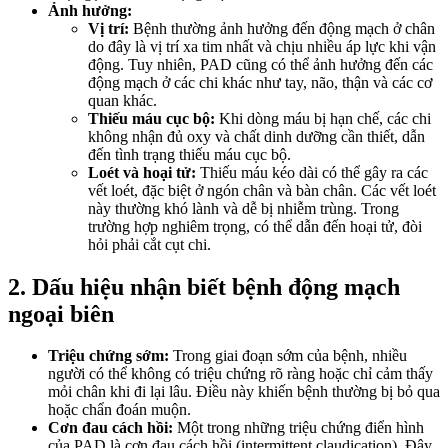
Ảnh hưởng:
Vị trí:
Bệnh thường ảnh hưởng đến động mạch ở chân
do đây là vị trí xa tim nhất và chịu nhiều áp lực khi vận
động. Tuy nhiên, PAD cũng có thể ảnh hưởng đến các
động mạch ở các chi khác như tay, não, thận và các cơ
quan khác.
Thiếu máu cục bộ:
Khi dòng máu bị hạn chế, các chi
không nhận đủ oxy và chất dinh dưỡng cần thiết, dẫn
đến tình trạng thiếu máu cục bộ.
Loét và hoại tử:
Thiếu máu kéo dài có thể gây ra các
vết loét, đặc biệt ở ngón chân và bàn chân. Các vết loét
này thường khó lành và dễ bị nhiễm trùng. Trong
trường hợp nghiêm trọng, có thể dẫn đến hoại tử, đòi
hỏi phải cắt cụt chi.
2. Dấu hiệu nhận biết bệnh động mạch
ngoại biên
Triệu chứng sớm:
Trong giai đoạn sớm của bệnh, nhiều
người có thể không có triệu chứng rõ ràng hoặc chỉ cảm thấy
mỏi chân khi đi lại lâu. Điều này khiến bệnh thường bị bỏ qua
hoặc chẩn đoán muộn.
Cơn đau cách hồi:
Một trong những triệu chứng điển hình
của PAD là cơn đau cách hồi (intermittent claudication). Đây