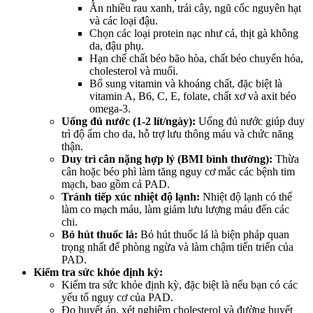
Ăn nhiều rau xanh, trái cây, ngũ cốc nguyên hạt
và các loại đậu.
Chọn các loại protein nạc như cá, thịt gà không
da, đậu phụ.
Hạn chế chất béo bão hòa, chất béo chuyển hóa,
cholesterol và muối.
Bổ sung vitamin và khoáng chất, đặc biệt là
vitamin A, B6, C, E, folate, chất xơ và axit béo
omega-3.
Uống đủ nước (1-2 lít/ngày):
Uống đủ nước giúp duy
trì độ ẩm cho da, hỗ trợ lưu thông máu và chức năng
thận.
Duy trì cân nặng hợp lý (BMI bình thường):
Thừa
cân hoặc béo phì làm tăng nguy cơ mắc các bệnh tim
mạch, bao gồm cả PAD.
Tránh tiếp xúc nhiệt độ lạnh:
Nhiệt độ lạnh có thể
làm co mạch máu, làm giảm lưu lượng máu đến các
chi.
Bỏ hút thuốc lá:
Bỏ hút thuốc lá là biện pháp quan
trọng nhất để phòng ngừa và làm chậm tiến triển của
PAD.
Kiểm tra sức khỏe định kỳ:
Kiểm tra sức khỏe định kỳ, đặc biệt là nếu bạn có các
yếu tố nguy cơ của PAD.
Đo huyết áp, xét nghiệm cholesterol và đường huyết