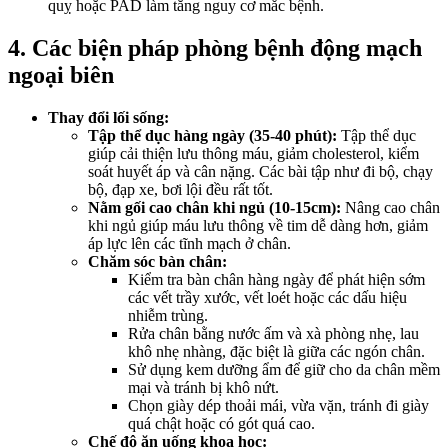
quỵ hoặc PAD làm tăng nguy cơ mắc bệnh.
4. Các biện pháp phòng bệnh động mạch
ngoại biên
Thay đổi lối sống:
Tập thể dục hàng ngày (35-40 phút):
Tập thể dục
giúp cải thiện lưu thông máu, giảm cholesterol, kiểm
soát huyết áp và cân nặng. Các bài tập như đi bộ, chạy
bộ, đạp xe, bơi lội đều rất tốt.
Nằm gối cao chân khi ngủ (10-15cm):
Nâng cao chân
khi ngủ giúp máu lưu thông về tim dễ dàng hơn, giảm
áp lực lên các tĩnh mạch ở chân.
Chăm sóc bàn chân:
Kiểm tra bàn chân hàng ngày để phát hiện sớm
các vết trầy xước, vết loét hoặc các dấu hiệu
nhiễm trùng.
Rửa chân bằng nước ấm và xà phòng nhẹ, lau
khô nhẹ nhàng, đặc biệt là giữa các ngón chân.
Sử dụng kem dưỡng ẩm để giữ cho da chân mềm
mại và tránh bị khô nứt.
Chọn giày dép thoải mái, vừa vặn, tránh đi giày
quá chật hoặc có gót quá cao.
Chế độ ăn uống khoa học: