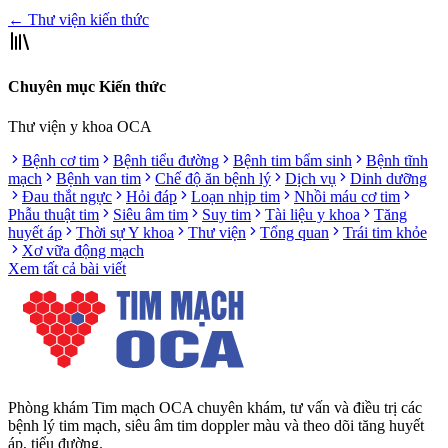
← Thư viện kiến thức
Chuyên mục Kiến thức
Thư viện y khoa OCA
Bệnh cơ tim
Bệnh tiểu đường
Bệnh tim bẩm sinh
Bệnh tĩnh
mạch
Bệnh van tim
Chế độ ăn bệnh lý
Dịch vụ
Dinh dưỡng
Đau thắt ngực
Hỏi đáp
Loạn nhịp tim
Nhồi máu cơ tim
Phẫu thuật tim
Siêu âm tim
Suy tim
Tài liệu y khoa
Tăng
huyết áp
Thời sự Y khoa
Thư viện
Tổng quan
Trái tim khỏe
Xơ vữa động mạch
Xem tất cả bài viết
Phòng khám Tim mạch OCA chuyên khám, tư vấn và điều trị các
bệnh lý tim mạch, siêu âm tim doppler màu và theo dõi tăng huyết
áp, tiểu đường.