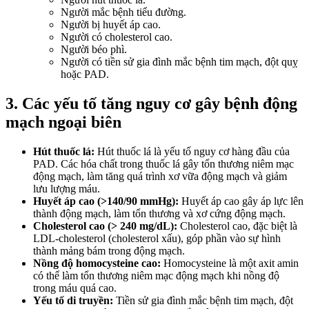
Người mắc bệnh tiểu đường.
Người bị huyết áp cao.
Người có cholesterol cao.
Người béo phì.
Người có tiền sử gia đình mắc bệnh tim mạch, đột quỵ
hoặc PAD.
3. Các yếu tố tăng nguy cơ gây bệnh động
mạch ngoại biên
Hút thuốc lá:
Hút thuốc lá là yếu tố nguy cơ hàng đầu của
PAD. Các hóa chất trong thuốc lá gây tổn thương niêm mạc
động mạch, làm tăng quá trình xơ vữa động mạch và giảm
lưu lượng máu.
Huyết áp cao (>140/90 mmHg):
Huyết áp cao gây áp lực lên
thành động mạch, làm tổn thương và xơ cứng động mạch.
Cholesterol cao (> 240 mg/dL):
Cholesterol cao, đặc biệt là
LDL-cholesterol (cholesterol xấu), góp phần vào sự hình
thành mảng bám trong động mạch.
Nồng độ homocysteine cao:
Homocysteine là một axit amin
có thể làm tổn thương niêm mạc động mạch khi nồng độ
trong máu quá cao.
Yếu tố di truyền:
Tiền sử gia đình mắc bệnh tim mạch, đột