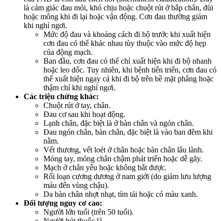
là cảm giác đau mỏi, khó chịu hoặc chuột rút ở bắp chân, đùi
hoặc mông khi đi lại hoặc vận động. Cơn đau thường giảm
khi nghỉ ngơi.
Mức độ đau và khoảng cách đi bộ trước khi xuất hiện
cơn đau có thể khác nhau tùy thuộc vào mức độ hẹp
của động mạch.
Ban đầu, cơn đau có thể chỉ xuất hiện khi đi bộ nhanh
hoặc leo dốc. Tuy nhiên, khi bệnh tiến triển, cơn đau có
thể xuất hiện ngay cả khi đi bộ trên bề mặt phẳng hoặc
thậm chí khi nghỉ ngơi.
Các triệu chứng khác:
Chuột rút ở tay, chân.
Đau cơ sau khi hoạt động.
Lạnh chân, đặc biệt là ở bàn chân và ngón chân.
Đau ngón chân, bàn chân, đặc biệt là vào ban đêm khi
nằm.
Vết thương, vết loét ở chân hoặc bàn chân lâu lành.
Móng tay, móng chân chậm phát triển hoặc dễ gãy.
Mạch ở chân yếu hoặc không bắt được.
Rối loạn cương dương ở nam giới (do giảm lưu lượng
máu đến vùng chậu).
Da bàn chân nhợt nhạt, tím tái hoặc có màu xanh.
Đối tượng nguy cơ cao:
Người lớn tuổi (trên 50 tuổi).
Người hút thuốc lá.