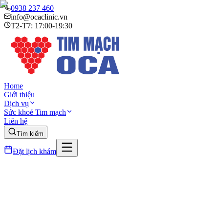
0938 237 460
info@ocaclinic.vn
T2-T7: 17:00-19:30
Home
Giới thiệu
Dịch vụ
Sức khoẻ Tim mạch
Liên hệ
Tìm kiếm
Đặt lịch khám