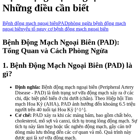
Những điều cần biết
Bệnh động mạch ngoại biên
PAD
phòng ngừa bệnh động mạch
ngoại biên
yếu tố nguy cơ bệnh động mạch ngoại biên
Bệnh Động Mạch Ngoại Biên (PAD):
Tổng Quan và Cách Phòng Ngừa
1. Bệnh Động Mạch Ngoại Biên (PAD) là
gì?
Định nghĩa:
Bệnh động mạch ngoại biên (Peripheral Artery
Disease - PAD) là tình trạng xơ vữa động mạch xảy ra ở các
chi, đặc biệt phổ biến ở chi dưới (chân). Theo Hiệp hội Tim
mạch Hoa Kỳ (AHA), PAD ảnh hưởng đến khoảng 6.5 triệu
người trên 40 tuổi tại Hoa Kỳ [^1^].
Cơ chế:
PAD xảy ra khi các mảng bám, bao gồm chất béo,
cholesterol, mô sợi và canxi, tích tụ trong lòng động mạch. Sự
tích tụ này làm hẹp hoặc tắc nghẽn động mạch, gây cản trở
dòng máu lưu thông đến các cơ quan và mô. Quá trình này
được gọi là xơ vữa động mạch.