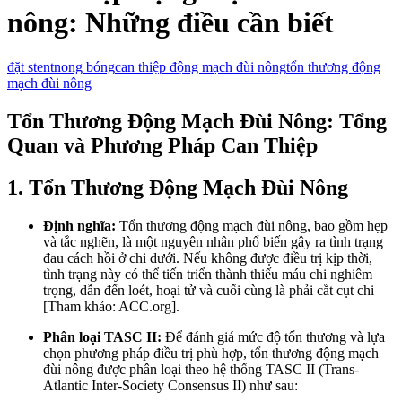
nông: Những điều cần biết
đặt stent
nong bóng
can thiệp động mạch đùi nông
tổn thương động
mạch đùi nông
Tổn Thương Động Mạch Đùi Nông: Tổng
Quan và Phương Pháp Can Thiệp
1. Tổn Thương Động Mạch Đùi Nông
Định nghĩa:
Tổn thương động mạch đùi nông, bao gồm hẹp
và tắc nghẽn, là một nguyên nhân phổ biến gây ra tình trạng
đau cách hồi ở chi dưới. Nếu không được điều trị kịp thời,
tình trạng này có thể tiến triển thành thiếu máu chi nghiêm
trọng, dẫn đến loét, hoại tử và cuối cùng là phải cắt cụt chi
[Tham khảo: ACC.org].
Phân loại TASC II:
Để đánh giá mức độ tổn thương và lựa
chọn phương pháp điều trị phù hợp, tổn thương động mạch
đùi nông được phân loại theo hệ thống TASC II (Trans-
Atlantic Inter-Society Consensus II) như sau: