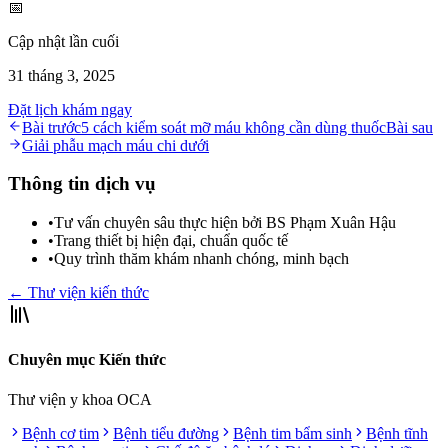
📅
Cập nhật lần cuối
31 tháng 3, 2025
Đặt lịch khám ngay
Bài trước
5 cách kiểm soát mỡ máu không cần dùng thuốc
Bài sau
Giải phẫu mạch máu chi dưới
Thông tin dịch vụ
•
Tư vấn chuyên sâu thực hiện bởi BS Phạm Xuân Hậu
•
Trang thiết bị hiện đại, chuẩn quốc tế
•
Quy trình thăm khám nhanh chóng, minh bạch
← Thư viện kiến thức
Chuyên mục Kiến thức
Thư viện y khoa OCA
Bệnh cơ tim
Bệnh tiểu đường
Bệnh tim bẩm sinh
Bệnh tĩnh