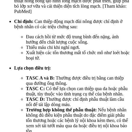
thuật nong bóng tạo hình lòng mạch được phát triển, giúp phá
bỏ lớp xơ vữa và cải thiện diện tích lòng mạch. [Tham khảo:
PubMed]
Chỉ định:
Can thiệp động mạch đùi nông được chỉ định ở
bệnh nhân có các triệu chứng sau:
Đau cách hồi từ mức độ trung bình đến nặng, ảnh
hưởng đến chất lượng cuộc sống.
Thiếu máu chi khi nghỉ ngơi.
Xuất hiện các tổn thương mất tổ chức mô như loét hoặc
hoại tử.
Lựa chọn điều trị:
TASC A và B:
Thường được điều trị bằng can thiệp
qua đường ống thông.
TASC C:
Có thể lựa chọn can thiệp qua da hoặc phẫu
thuật, tùy thuộc vào tình trạng cụ thể của bệnh nhân.
TASC D:
Thường được chỉ định phẫu thuật làm cầu
nối để tái lập dòng máu.
Trường hợp không thể phẫu thuật:
Nếu bệnh nhân
không đủ điều kiện phẫu thuật do đặc điểm giải phẫu
tổn thương hoặc các bệnh lý nội khoa kèm theo, có thể
xem xét tái tưới máu qua da hoặc điều trị nội khoa bảo
tồn.