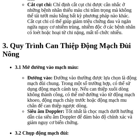
Cắt cụt chi:
Chỉ định cắt cụt chi được cân nhắc ở
những bệnh nhân thiếu máu chi trầm trọng mà không
thể tái tưới máu bằng bất kỳ phương pháp nào khác.
Cắt cụt chi có thể giúp giảm triệu chứng đau và ngăn
ngừa nguy cơ nhiễm trùng, nhiễm độc ở các bệnh nhân
có loét hoặc hoại tử chi nặng, mất tổ chức nhiều.
3. Quy Trình Can Thiệp Động Mạch Đùi
Nông
3.1 Mở đường vào mạch máu:
Đường vào:
Đường vào thường được lựa chọn là động
mạch đùi chung. Trong một số trường hợp, có thể sử
dụng động mạch cánh tay. Nếu can thiệp xuôi dòng
không thành công, có thể mở đường vào từ động mạch
khoeo, động mạch chày trước hoặc động mạch mu
chân để can thiệp ngược dòng.
Siêu âm Doppler:
Tốt nhất là chọc mạch dưới hướng
dẫn của siêu âm Doppler để đảm bảo độ chính xác và
giảm nguy cơ biến chứng.
3.2 Chụp động mạch đùi: