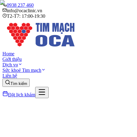
0938 237 460
info@ocaclinic.vn
T2-T7: 17:00-19:30
Home
Giới thiệu
Dịch vụ
Sức khoẻ Tim mạch
Liên hệ
Tìm kiếm
Đặt lịch khám