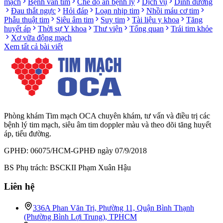
mạch
Bệnh van tim
Chế độ ăn bệnh lý
Dịch vụ
Dinh dưỡng
Đau thắt ngực
Hỏi đáp
Loạn nhịp tim
Nhồi máu cơ tim
Phẫu thuật tim
Siêu âm tim
Suy tim
Tài liệu y khoa
Tăng
huyết áp
Thời sự Y khoa
Thư viện
Tổng quan
Trái tim khỏe
Xơ vữa động mạch
Xem tất cả bài viết
Phòng khám Tim mạch OCA chuyên khám, tư vấn và điều trị các
bệnh lý tim mạch, siêu âm tim doppler màu và theo dõi tăng huyết
áp, tiểu đường.
GPHĐ: 06075/HCM-GPHĐ ngày 07/9/2018
BS Phụ trách: BSCKII Phạm Xuân Hậu
Liên hệ
336A Phan Văn Trị, Phường 11, Quận Bình Thạnh
(Phường Bình Lợi Trung), TPHCM