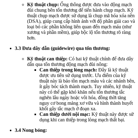
Kỹ thuật chụp:
Ống thông được đưa vào động mạch
đùi chung bên tổn thương để tiến hành chụp mạch. Kỹ
thuật chụp mạch được sử dụng là chụp mã hóa xóa nền
(DSA), giúp cung cấp hình ảnh với độ phân giải cao và
loại bỏ các phần không liên quan đến mạch máu (như
xương và phần mềm), giúp bộc lộ tổn thương rõ ràng
hơn.
3.3 Đưa dây dẫn (guidewire) qua tổn thương:
Kỹ thuật can thiệp:
Có hai kỹ thuật chính để đưa dây
dẫn qua tổn thương động mạch đùi nông:
Can thiệp trong lòng mạch:
Đây là kỹ thuật
được ưu tiên sử dụng trước. Ưu điểm của kỹ
thuật này là bảo tồn mạch máu và các nhánh bên,
ít gây bóc tách thành mạch. Tuy nhiên, kỹ thuật
này có thể gặp khó khăn nếu tổn thương tắc
nghẽn lâu ngày hoặc vôi hóa, đồng thời tăng
nguy cơ bong mảng xơ vữa và hình thành huyết
khối gây tắc mạch ở đoạn xa.
Can thiệp dưới nội mạc:
Kỹ thuật này được sử
dụng khi can thiệp trong lòng mạch thất bại.
3.4 Nong bóng: