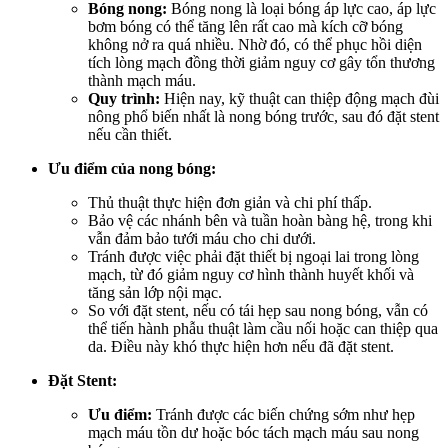
Bóng nong:
Bóng nong là loại bóng áp lực cao, áp lực
bơm bóng có thể tăng lên rất cao mà kích cỡ bóng
không nở ra quá nhiều. Nhờ đó, có thể phục hồi diện
tích lòng mạch đồng thời giảm nguy cơ gây tổn thương
thành mạch máu.
Quy trình:
Hiện nay, kỹ thuật can thiệp động mạch đùi
nông phổ biến nhất là nong bóng trước, sau đó đặt stent
nếu cần thiết.
Ưu điểm của nong bóng:
Thủ thuật thực hiện đơn giản và chi phí thấp.
Bảo vệ các nhánh bên và tuần hoàn bàng hệ, trong khi
vẫn đảm bảo tưới máu cho chi dưới.
Tránh được việc phải đặt thiết bị ngoại lai trong lòng
mạch, từ đó giảm nguy cơ hình thành huyết khối và
tăng sản lớp nội mạc.
So với đặt stent, nếu có tái hẹp sau nong bóng, vẫn có
thể tiến hành phẫu thuật làm cầu nối hoặc can thiệp qua
da. Điều này khó thực hiện hơn nếu đã đặt stent.
Đặt Stent:
Ưu điểm:
Tránh được các biến chứng sớm như hẹp
mạch máu tồn dư hoặc bóc tách mạch máu sau nong