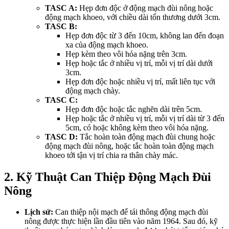
TASC A:
Hẹp đơn độc ở động mạch đùi nông hoặc
động mạch khoeo, với chiều dài tổn thương dưới 3cm.
TASC B:
Hẹp đơn độc từ 3 đến 10cm, không lan đến đoạn
xa của động mạch khoeo.
Hẹp kèm theo vôi hóa nặng trên 3cm.
Hẹp hoặc tắc ở nhiều vị trí, mỗi vị trí dài dưới
3cm.
Hẹp đơn độc hoặc nhiều vị trí, mất liên tục với
động mạch chày.
TASC C:
Hẹp đơn độc hoặc tắc nghẽn dài trên 5cm.
Hẹp hoặc tắc ở nhiều vị trí, mỗi vị trí dài từ 3 đến
5cm, có hoặc không kèm theo vôi hóa nặng.
TASC D:
Tắc hoàn toàn động mạch đùi chung hoặc
động mạch đùi nông, hoặc tắc hoàn toàn động mạch
khoeo tới tận vị trí chia ra thân chày mác.
2. Kỹ Thuật Can Thiệp Động Mạch Đùi
Nông
Lịch sử:
Can thiệp nội mạch để tái thông động mạch đùi
nông được thực hiện lần đầu tiên vào năm 1964. Sau đó, kỹ