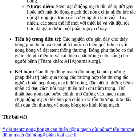
bóng.
Nhược điểm:
Stent đặt ở động mạch đùi dễ bị đứt gãy
hoặc nứt mắt do động mạch đùi nông chịu nhiều lực tác
động trong quá trình các cơ vùng đùi làm việc. Tuy
nhiên, các stent thế hệ mới với thiết kế và vật liệu tốt
hơn đã giảm được một phần nguy cơ này.
Tiến bộ trong điều trị:
Các nghiên cứu gần đây cho thấy
bóng phủ thuốc và stent phủ thuốc có hiệu quả hơn so với
nong bóng và đặt stent thông thường. Bóng phủ thuốc có thể
giảm chi phí điều trị và cải thiện chất lượng cuộc sống cho
người bệnh [Tham khảo: AHAjournals.org].
Kết luận:
Can thiệp động mạch đùi nông là một phương
pháp điều trị hiệu quả trong các trường hợp tổn thương tắc
nghẽn hoặc hẹp động mạch đùi nông, đặc biệt ở những bệnh
nhân có đau cách hồi hoặc thiếu máu chi trầm trọng. Thủ
thuật bao gồm các bước chính: mở đường vào mạch máu,
chụp động mạch để đánh giá chính xác tổn thương, đưa dây
dẫn qua tổn thương và nong bóng tạo hình lòng mạch.
Thẻ bài viết
#
đặt stent
#
nong bóng
#
can thiệp động mạch đùi nông
#
tổn thương
động mạch đùi nông
#
phân loại tasc ii