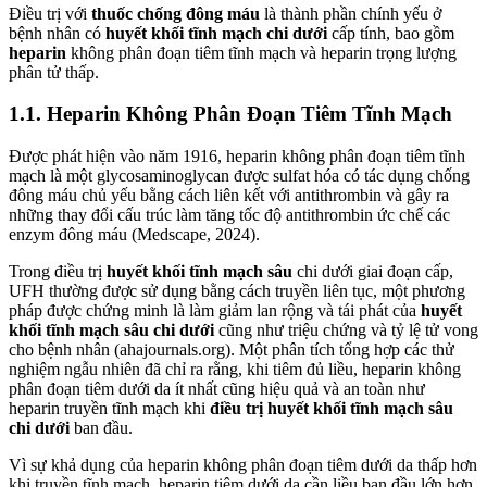
Điều trị với
thuốc chống đông máu
là thành phần chính yếu ở
bệnh nhân có
huyết khối tĩnh mạch chi dưới
cấp tính, bao gồm
heparin
không phân đoạn tiêm tĩnh mạch và heparin trọng lượng
phân tử thấp.
1.1. Heparin Không Phân Đoạn Tiêm Tĩnh Mạch
Được phát hiện vào năm 1916, heparin không phân đoạn tiêm tĩnh
mạch là một glycosaminoglycan được sulfat hóa có tác dụng chống
đông máu chủ yếu bằng cách liên kết với antithrombin và gây ra
những thay đổi cấu trúc làm tăng tốc độ antithrombin ức chế các
enzym đông máu (Medscape, 2024).
Trong điều trị
huyết khối tĩnh mạch sâu
chi dưới giai đoạn cấp,
UFH thường được sử dụng bằng cách truyền liên tục, một phương
pháp được chứng minh là làm giảm lan rộng và tái phát của
huyết
khối tĩnh mạch sâu chi dưới
cũng như triệu chứng và tỷ lệ tử vong
cho bệnh nhân (ahajournals.org). Một phân tích tổng hợp các thử
nghiệm ngẫu nhiên đã chỉ ra rằng, khi tiêm đủ liều, heparin không
phân đoạn tiêm dưới da ít nhất cũng hiệu quả và an toàn như
heparin truyền tĩnh mạch khi
điều trị huyết khối tĩnh mạch sâu
chi dưới
ban đầu.
Vì sự khả dụng của heparin không phân đoạn tiêm dưới da thấp hơn
khi truyền tĩnh mạch, heparin tiêm dưới da cần liều ban đầu lớn hơn