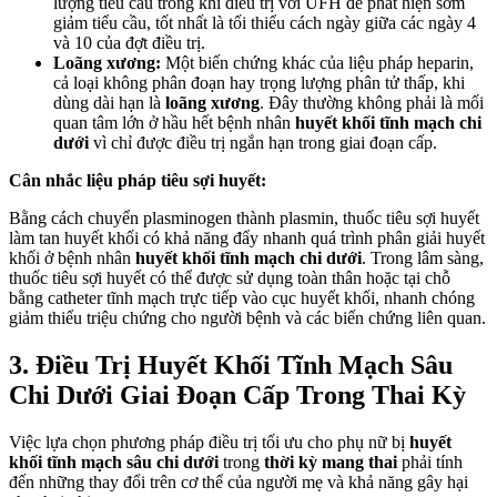
lượng tiểu cầu trong khi điều trị với UFH để phát hiện sớm
giảm tiểu cầu, tốt nhất là tối thiểu cách ngày giữa các ngày 4
và 10 của đợt điều trị.
Loãng xương:
Một biến chứng khác của liệu pháp heparin,
cả loại không phân đoạn hay trọng lượng phân tử thấp, khi
dùng dài hạn là
loãng xương
. Đây thường không phải là mối
quan tâm lớn ở hầu hết bệnh nhân
huyết khối tĩnh mạch chi
dưới
vì chỉ được điều trị ngắn hạn trong giai đoạn cấp.
Cân nhắc liệu pháp tiêu sợi huyết:
Bằng cách chuyển plasminogen thành plasmin, thuốc tiêu sợi huyết
làm tan huyết khối có khả năng đẩy nhanh quá trình phân giải huyết
khối ở bệnh nhân
huyết khối tĩnh mạch chi dưới
. Trong lâm sàng,
thuốc tiêu sợi huyết có thể được sử dụng toàn thân hoặc tại chỗ
bằng catheter tĩnh mạch trực tiếp vào cục huyết khối, nhanh chóng
giảm thiểu triệu chứng cho người bệnh và các biến chứng liên quan.
3. Điều Trị Huyết Khối Tĩnh Mạch Sâu
Chi Dưới Giai Đoạn Cấp Trong Thai Kỳ
Việc lựa chọn phương pháp điều trị tối ưu cho phụ nữ bị
huyết
khối tĩnh mạch sâu chi dưới
trong
thời kỳ mang thai
phải tính
đến những thay đổi trên cơ thể của người mẹ và khả năng gây hại