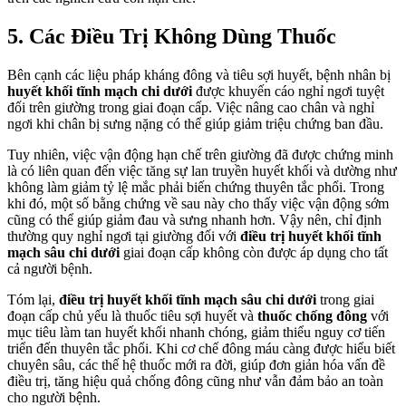
5. Các Điều Trị Không Dùng Thuốc
Bên cạnh các liệu pháp kháng đông và tiêu sợi huyết, bệnh nhân bị
huyết khối tĩnh mạch chi dưới
được khuyến cáo nghỉ ngơi tuyệt
đối trên giường trong giai đoạn cấp. Việc nâng cao chân và nghỉ
ngơi khi chân bị sưng nặng có thể giúp giảm triệu chứng ban đầu.
Tuy nhiên, việc vận động hạn chế trên giường đã được chứng minh
là có liên quan đến việc tăng sự lan truyền huyết khối và dường như
không làm giảm tỷ lệ mắc phải biến chứng thuyên tắc phổi. Trong
khi đó, một số bằng chứng về sau này cho thấy việc vận động sớm
cũng có thể giúp giảm đau và sưng nhanh hơn. Vậy nên, chỉ định
thường quy nghỉ ngơi tại giường đối với
điều trị huyết khối tĩnh
mạch sâu chi dưới
giai đoạn cấp không còn được áp dụng cho tất
cả người bệnh.
Tóm lại,
điều trị huyết khối tĩnh mạch sâu chi dưới
trong giai
đoạn cấp chủ yếu là thuốc tiêu sợi huyết và
thuốc chống đông
với
mục tiêu làm tan huyết khối nhanh chóng, giảm thiểu nguy cơ tiến
triển đến thuyên tắc phổi. Khi cơ chế đông máu càng được hiểu biết
chuyên sâu, các thế hệ thuốc mới ra đời, giúp đơn giản hóa vấn đề
điều trị, tăng hiệu quả chống đông cũng như vẫn đảm bảo an toàn
cho người bệnh.