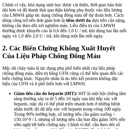
Chính vì vậy, khả dụng sinh học được cải thiện, thời gian bán thải
dài hơn và độ thanh thải qua thận không phụ thuộc vào liều lượng
của LMWH giúp tác dụng chống đông máu dễ dự đoán hơn. Cách
dùng cũng trở nên đơn giản hơn là
tiêm dưới da
dựa trên cân nặng,
không cần theo dõi xét nghiệm máu. Liều điều trị của LMWH
thường được khuyến cáo là 0,6 đến 1,0 U / mL khi dùng hai lần mỗi
ngày và 1,0 đến 2,0 U / mL khi dùng một lần mỗi ngày.
2. Các Biến Chứng Không Xuất Huyết
Của Liệu Pháp Chống Đông Máu
Mặc dù chảy máu là tác dụng phụ phổ biến nhất của liệu pháp
chống đông máu, điều trị bằng UFH cũng có thể liên quan đến các
biến chứng khác. Nguyên nhân là do liên kết protein không đặc
hiệu của UFH và ít phổ biến hơn với LMWH.
Giảm tiểu cầu do heparin (HIT):
HIT là một hội chứng lâm
sàng thường xảy ra từ 5 đến 10 ngày sau khi tiếp xúc với
heparin, mặc dù có thể phát triển nhanh hơn ở những bệnh
nhân trước đó đã tiếp xúc với heparin trong vòng 100 ngày.
Trong 90% trường hợp, số lượng tiểu cầu giảm xuống <
150.10^9 / L nhưng số lượng tiểu cầu ban đầu giảm 50% nên
sớm nghĩ tới biến chứng này. Chính vì thế, cần theo dõi số