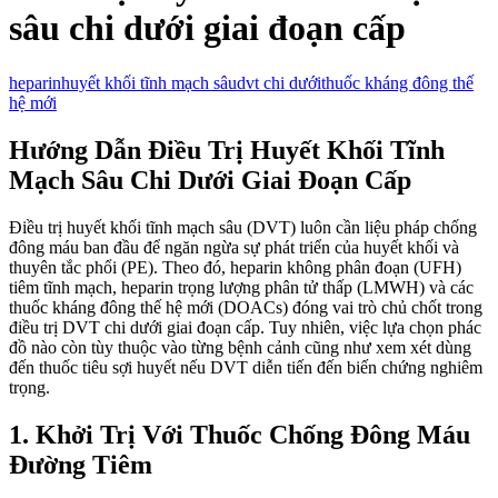
sâu chi dưới giai đoạn cấp
heparin
huyết khối tĩnh mạch sâu
dvt chi dưới
thuốc kháng đông thế
hệ mới
Hướng Dẫn Điều Trị Huyết Khối Tĩnh
Mạch Sâu Chi Dưới Giai Đoạn Cấp
Điều trị huyết khối tĩnh mạch sâu (DVT) luôn cần liệu pháp chống
đông máu ban đầu để ngăn ngừa sự phát triển của huyết khối và
thuyên tắc phổi (PE). Theo đó, heparin không phân đoạn (UFH)
tiêm tĩnh mạch, heparin trọng lượng phân tử thấp (LMWH) và các
thuốc kháng đông thế hệ mới (DOACs) đóng vai trò chủ chốt trong
điều trị DVT chi dưới giai đoạn cấp. Tuy nhiên, việc lựa chọn phác
đồ nào còn tùy thuộc vào từng bệnh cảnh cũng như xem xét dùng
đến thuốc tiêu sợi huyết nếu DVT diễn tiến đến biến chứng nghiêm
trọng.
1. Khởi Trị Với Thuốc Chống Đông Máu
Đường Tiêm