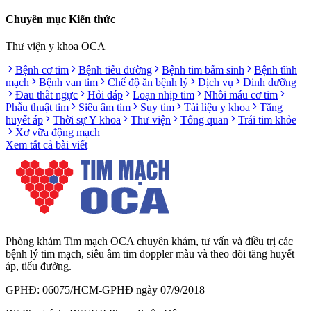
Chuyên mục Kiến thức
Thư viện y khoa OCA
Bệnh cơ tim
Bệnh tiểu đường
Bệnh tim bẩm sinh
Bệnh tĩnh
mạch
Bệnh van tim
Chế độ ăn bệnh lý
Dịch vụ
Dinh dưỡng
Đau thắt ngực
Hỏi đáp
Loạn nhịp tim
Nhồi máu cơ tim
Phẫu thuật tim
Siêu âm tim
Suy tim
Tài liệu y khoa
Tăng
huyết áp
Thời sự Y khoa
Thư viện
Tổng quan
Trái tim khỏe
Xơ vữa động mạch
Xem tất cả bài viết
Phòng khám Tim mạch OCA chuyên khám, tư vấn và điều trị các
bệnh lý tim mạch, siêu âm tim doppler màu và theo dõi tăng huyết
áp, tiểu đường.
GPHĐ: 06075/HCM-GPHĐ ngày 07/9/2018