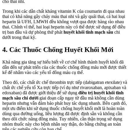
cho thai nhi.
Trong khi các dẫn chất kháng vitamin K của coumarin đi qua nhau
thai có khả năng gây chảy máu thai nhi và gây quái thai, cả hai loại
heparin là UFH, LMWH đều không vượt qua được hàng rào nhau
thai. Chính vì thế, hai loại heparin này có thể được sử dụng để điều
trị ban đầu và dự phòng thứ phát
huyết khối tĩnh mạch sâu
chi
dưới trong thai kỳ.
4. Các Thuốc Chống Huyết Khối Mới
Khả năng gia tăng sự hiểu biết về cơ chế hình thành huyết khối đã
dẫn đến sự phát triển của các thuốc chống đông máu mới được thiết
kế để nhắm vào các yếu tố đông máu cụ thể.
Theo đó, các chất ức chế thrombin trực tiếp (dabigatran etexilate) và
chất ức chế yếu tố Xa trực tiếp (ví dụ như rivaroxaban, apixaban và
edoxaban) đã được giới thiệu để sử dụng
điều trị huyết khối tĩnh
mạch sâu chi dưới
giai đoạn cấp ngay từ đầu mà không cần dùng
heparin nhưng vẫn đảm bảo phát huy tác dụng nhanh. Bên cạnh đó,
một ưu điểm khi sử dụng thuốc chống huyết khối mới là hoàn toàn
dùng qua đường uống, liều lượng đã được định sẵn và không cần
theo dõi chức năng đông máu. Tuy nhiên, cần thận trọng sử dụng
nhóm thuốc này cho bệnh nhân suy thận, do bằng chứng an toàn
trên các nghiên cứu còn hạn chế.