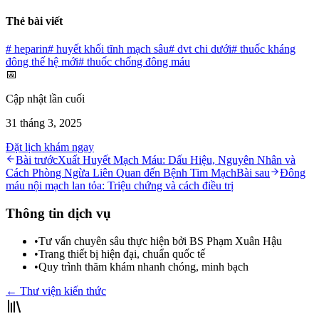
Thẻ bài viết
#
heparin
#
huyết khối tĩnh mạch sâu
#
dvt chi dưới
#
thuốc kháng
đông thế hệ mới
#
thuốc chống đông máu
📅
Cập nhật lần cuối
31 tháng 3, 2025
Đặt lịch khám ngay
Bài trước
Xuất Huyết Mạch Máu: Dấu Hiệu, Nguyên Nhân và
Cách Phòng Ngừa Liên Quan đến Bệnh Tim Mạch
Bài sau
Đông
máu nội mạch lan tỏa: Triệu chứng và cách điều trị
Thông tin dịch vụ
•
Tư vấn chuyên sâu thực hiện bởi BS Phạm Xuân Hậu
•
Trang thiết bị hiện đại, chuẩn quốc tế
•
Quy trình thăm khám nhanh chóng, minh bạch
← Thư viện kiến thức