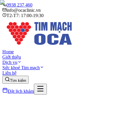
0938 237 460
info@ocaclinic.vn
T2-T7: 17:00-19:30
Home
Giới thiệu
Dịch vụ
Sức khoẻ Tim mạch
Liên hệ
Tìm kiếm
Đặt lịch khám