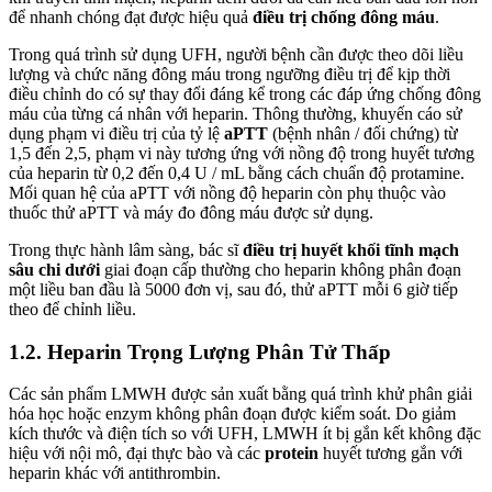
để nhanh chóng đạt được hiệu quả
điều trị chống đông máu
.
Trong quá trình sử dụng UFH, người bệnh cần được theo dõi liều
lượng và chức năng đông máu trong ngưỡng điều trị để kịp thời
điều chỉnh do có sự thay đổi đáng kể trong các đáp ứng chống đông
máu của từng cá nhân với heparin. Thông thường, khuyến cáo sử
dụng phạm vi điều trị của tỷ lệ
aPTT
(bệnh nhân / đối chứng) từ
1,5 đến 2,5, phạm vi này tương ứng với nồng độ trong huyết tương
của heparin từ 0,2 đến 0,4 U / mL bằng cách chuẩn độ protamine.
Mối quan hệ của aPTT với nồng độ heparin còn phụ thuộc vào
thuốc thử aPTT và máy đo đông máu được sử dụng.
Trong thực hành lâm sàng, bác sĩ
điều trị huyết khối tĩnh mạch
sâu chi dưới
giai đoạn cấp thường cho heparin không phân đoạn
một liều ban đầu là 5000 đơn vị, sau đó, thử aPTT mỗi 6 giờ tiếp
theo để chỉnh liều.
1.2. Heparin Trọng Lượng Phân Tử Thấp
Các sản phẩm LMWH được sản xuất bằng quá trình khử phân giải
hóa học hoặc enzym không phân đoạn được kiểm soát. Do giảm
kích thước và điện tích so với UFH, LMWH ít bị gắn kết không đặc
hiệu với nội mô, đại thực bào và các
protein
huyết tương gắn với
heparin khác với antithrombin.