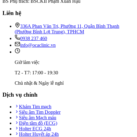
BS Phụ trách: BSCKII Phạm Xuân Hậu
Liên hệ
336A Phan Văn Trị, Phường 11, Quận Bình Thạnh
(Phường Bình Lợi Trung), TPHCM
0938 237 460
info@ocaclinic.vn
Giờ làm việc
T2 - T7: 17:00 - 19:30
Chủ nhật & Ngày lễ nghỉ
Dịch vụ chính
Khám Tim mạch
Siêu âm Tim Doppler
Siêu âm Mạch máu
Điện tâm đồ (ECG)
Holter ECG 24h
Holter Huyết áp 24h