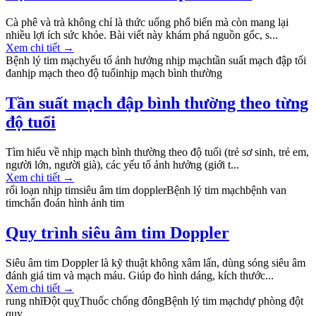
Cà phê và trà không chỉ là thức uống phổ biến mà còn mang lại
nhiều lợi ích sức khỏe. Bài viết này khám phá nguồn gốc, s...
Xem chi tiết
→
Bệnh lý tim mạch
yếu tố ảnh hưởng nhịp mạch
tần suất mạch đập tối
đa
nhịp mạch theo độ tuổi
nhịp mạch bình thường
Tần suất mạch đập bình thường theo từng
độ tuổi
Tìm hiểu về nhịp mạch bình thường theo độ tuổi (trẻ sơ sinh, trẻ em,
người lớn, người già), các yếu tố ảnh hưởng (giới t...
Xem chi tiết
→
rối loạn nhịp tim
siêu âm tim doppler
Bệnh lý tim mạch
bệnh van
tim
chẩn đoán hình ảnh tim
Quy trình siêu âm tim Doppler
Siêu âm tim Doppler là kỹ thuật không xâm lấn, dùng sóng siêu âm
đánh giá tim và mạch máu. Giúp đo hình dáng, kích thước...
Xem chi tiết
→
rung nhĩ
Đột quỵ
Thuốc chống đông
Bệnh lý tim mạch
dự phòng đột
quỵ