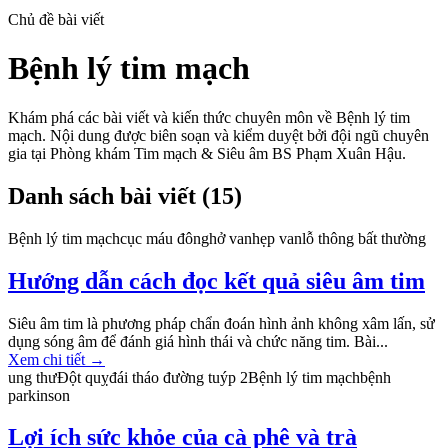
Chủ đề bài viết
Bệnh lý tim mạch
Khám phá các bài viết và kiến thức chuyên môn về
Bệnh lý tim
mạch
. Nội dung được biên soạn và kiểm duyệt bởi đội ngũ chuyên
gia tại Phòng khám Tim mạch & Siêu âm BS Phạm Xuân Hậu.
Danh sách bài viết (
15
)
Bệnh lý tim mạch
cục máu đông
hở van
hẹp van
lỗ thông bất thường
Hướng dẫn cách đọc kết quả siêu âm tim
Siêu âm tim là phương pháp chẩn đoán hình ảnh không xâm lấn, sử
dụng sóng âm để đánh giá hình thái và chức năng tim. Bài...
Xem chi tiết
→
ung thư
Đột quỵ
đái tháo đường tuýp 2
Bệnh lý tim mạch
bệnh
parkinson
Lợi ích sức khỏe của cà phê và trà