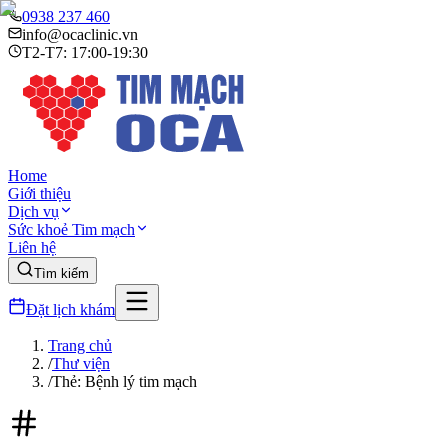
0938 237 460
info@ocaclinic.vn
T2-T7: 17:00-19:30
Home
Giới thiệu
Dịch vụ
Sức khoẻ Tim mạch
Liên hệ
Tìm kiếm
Đặt lịch khám
Trang chủ
/
Thư viện
/
Thẻ: Bệnh lý tim mạch