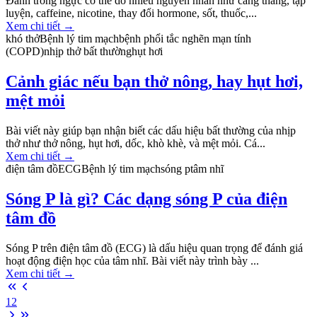
Đánh trống ngực có thể do nhiều nguyên nhân như căng thẳng, tập
luyện, caffeine, nicotine, thay đổi hormone, sốt, thuốc,...
Xem chi tiết
→
khó thở
Bệnh lý tim mạch
bệnh phổi tắc nghẽn mạn tính
(COPD)
nhịp thở bất thường
hụt hơi
Cảnh giác nếu bạn thở nông, hay hụt hơi,
mệt mỏi
Bài viết này giúp bạn nhận biết các dấu hiệu bất thường của nhịp
thở như thở nông, hụt hơi, dốc, khò khè, và mệt mỏi. Cá...
Xem chi tiết
→
điện tâm đồ
ECG
Bệnh lý tim mạch
sóng p
tâm nhĩ
Sóng P là gì? Các dạng sóng P của điện
tâm đồ
Sóng P trên điện tâm đồ (ECG) là dấu hiệu quan trọng để đánh giá
hoạt động điện học của tâm nhĩ. Bài viết này trình bày ...
Xem chi tiết
→
1
2