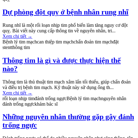
Dự phòng đột quỵ ở bệnh nhân rung nhĩ
Rung nhĩ là một rối loạn nhịp tim phổ biến làm tăng nguy cơ đột
quỵ. Bài viết này cung cấp thông tin về nguyên nhân, tri...
Xem chi tiết
→
Bệnh lý tim mạch
can thiệp tim mạch
chẩn đoán tim mạch
đặt
stent
thông tim
Thông tim là gì và được thực hiện thế
nào?
Thông tim là thủ thuật tim mạch xâm lấn tối thiểu, giúp chẩn đoán
và điều trị bệnh tim mạch. Kỹ thuật này sử dụng ống th...
Xem chi tiết
→
rối loạn nhịp tim
đánh trống ngực
Bệnh lý tim mạch
nguyên nhân
đánh trống ngực
khám bác sĩ
Những nguyên nhân thường gặp gây đánh
trống ngực