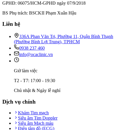
GPHĐ: 06075/HCM-GPHĐ ngày 07/9/2018
BS Phụ trách: BSCKII Phạm Xuân Hậu
Liên hệ
336A Phan Văn Trị, Phường 11, Quận Bình Thạnh
(Phường Bình Lợi Trung), TPHCM
0938 237 460
info@ocaclinic.vn
Giờ làm việc
T2 - T7: 17:00 - 19:30
Chủ nhật & Ngày lễ nghỉ
Dịch vụ chính
Khám Tim mạch
Siêu âm Tim Doppler
Siêu âm Mạch máu
Điện tâm đồ (ECG)