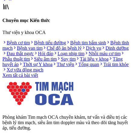
Chuyên mục Kiến thức
Thư viện y khoa OCA
Bệnh cơ tim
Bệnh tiểu đường
Bệnh tim bẩm sinh
Bệnh tĩnh
mạch
Bệnh van tim
Chế độ ăn bệnh lý
Dịch vụ
Dinh dưỡng
Đau thắt ngực
Hỏi đáp
Loạn nhịp tim
Nhồi máu cơ tim
Phẫu thuật tim
Siêu âm tim
Suy tim
Tài liệu y khoa
Tăng
huyết áp
Thời sự Y khoa
Thư viện
Tổng quan
Trái tim khỏe
Xơ vữa động mạch
Xem tất cả bài viết
Phòng khám Tim mạch OCA chuyên khám, tư vấn và điều trị các
bệnh lý tim mạch, siêu âm tim doppler màu và theo dõi tăng huyết
áp, tiểu đường.