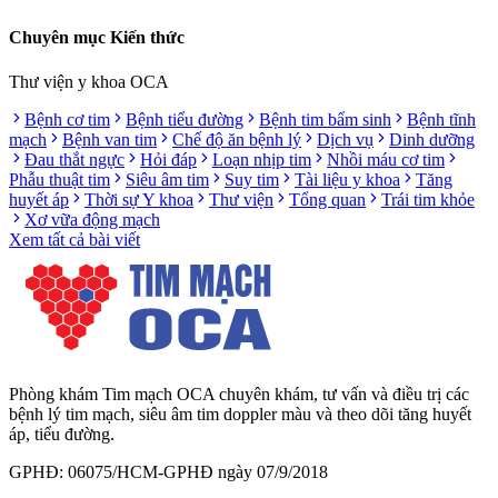
Chuyên mục Kiến thức
Thư viện y khoa OCA
Bệnh cơ tim
Bệnh tiểu đường
Bệnh tim bẩm sinh
Bệnh tĩnh
mạch
Bệnh van tim
Chế độ ăn bệnh lý
Dịch vụ
Dinh dưỡng
Đau thắt ngực
Hỏi đáp
Loạn nhịp tim
Nhồi máu cơ tim
Phẫu thuật tim
Siêu âm tim
Suy tim
Tài liệu y khoa
Tăng
huyết áp
Thời sự Y khoa
Thư viện
Tổng quan
Trái tim khỏe
Xơ vữa động mạch
Xem tất cả bài viết
Phòng khám Tim mạch OCA chuyên khám, tư vấn và điều trị các
bệnh lý tim mạch, siêu âm tim doppler màu và theo dõi tăng huyết
áp, tiểu đường.
GPHĐ: 06075/HCM-GPHĐ ngày 07/9/2018