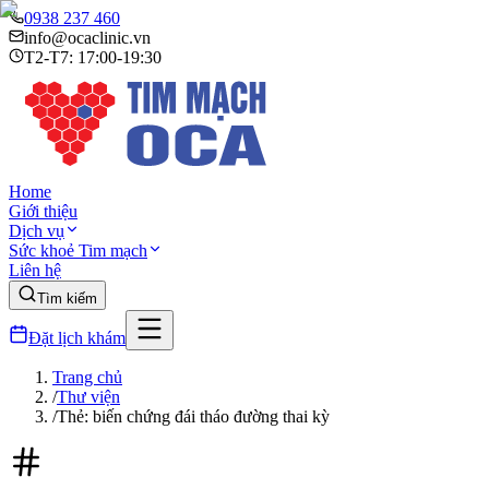
0938 237 460
info@ocaclinic.vn
T2-T7: 17:00-19:30
Home
Giới thiệu
Dịch vụ
Sức khoẻ Tim mạch
Liên hệ
Tìm kiếm
Đặt lịch khám
Trang chủ
/
Thư viện
/
Thẻ: biến chứng đái tháo đường thai kỳ