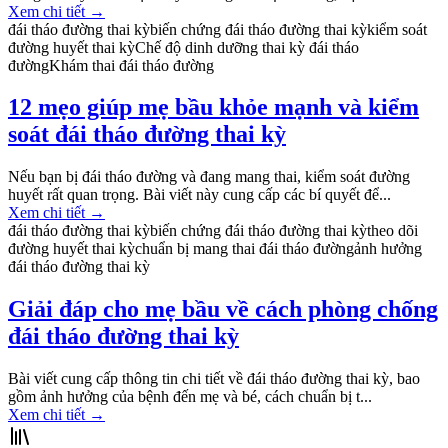
Xem chi tiết
→
đái tháo đường thai kỳ
biến chứng đái tháo đường thai kỳ
kiểm soát
đường huyết thai kỳ
Chế độ dinh dưỡng thai kỳ đái tháo
đường
Khám thai đái tháo đường
12 mẹo giúp mẹ bầu khỏe mạnh và kiểm
soát đái tháo đường thai kỳ
Nếu bạn bị đái tháo đường và đang mang thai, kiểm soát đường
huyết rất quan trọng. Bài viết này cung cấp các bí quyết để...
Xem chi tiết
→
đái tháo đường thai kỳ
biến chứng đái tháo đường thai kỳ
theo dõi
đường huyết thai kỳ
chuẩn bị mang thai đái tháo đường
ảnh hưởng
đái tháo đường thai kỳ
Giải đáp cho mẹ bầu về cách phòng chống
đái tháo đường thai kỳ
Bài viết cung cấp thông tin chi tiết về đái tháo đường thai kỳ, bao
gồm ảnh hưởng của bệnh đến mẹ và bé, cách chuẩn bị t...
Xem chi tiết
→