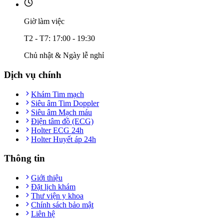
Giờ làm việc
T2 - T7: 17:00 - 19:30
Chủ nhật & Ngày lễ nghỉ
Dịch vụ chính
Khám Tim mạch
Siêu âm Tim Doppler
Siêu âm Mạch máu
Điện tâm đồ (ECG)
Holter ECG 24h
Holter Huyết áp 24h
Thông tin
Giới thiệu
Đặt lịch khám
Thư viện y khoa
Chính sách bảo mật
Liên hệ