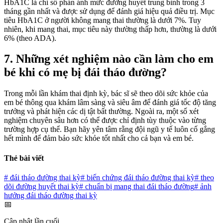
HbA1C là chỉ số phản ánh mức đường huyết trung bình trong 3
tháng gần nhất và được sử dụng để đánh giá hiệu quả điều trị. Mục
tiêu HbA1C ở người không mang thai thường là dưới 7%. Tuy
nhiên, khi mang thai, mục tiêu này thường thấp hơn, thường là dưới
6% (theo ADA).
7. Những xét nghiệm nào cần làm cho em
bé khi có mẹ bị đái tháo đường?
Trong mỗi lần khám thai định kỳ, bác sĩ sẽ theo dõi sức khỏe của
em bé thông qua khám lâm sàng và siêu âm để đánh giá tốc độ tăng
trưởng và phát hiện các dị tật bất thường. Ngoài ra, một số xét
nghiệm chuyên sâu hơn có thể được chỉ định tùy thuộc vào từng
trường hợp cụ thể. Bạn hãy yên tâm rằng đội ngũ y tế luôn cố gắng
hết mình để đảm bảo sức khỏe tốt nhất cho cả bạn và em bé.
Thẻ bài viết
#
đái tháo đường thai kỳ
#
biến chứng đái tháo đường thai kỳ
#
theo
dõi đường huyết thai kỳ
#
chuẩn bị mang thai đái tháo đường
#
ảnh
hưởng đái tháo đường thai kỳ
📅
Cập nhật lần cuối