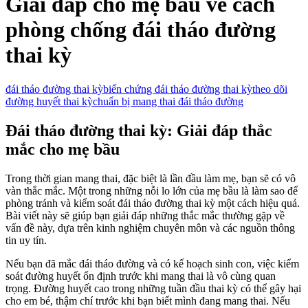
Giải đáp cho mẹ bầu về cách
phòng chống đái tháo đường
thai kỳ
đái tháo đường thai kỳ
biến chứng đái tháo đường thai kỳ
theo dõi
đường huyết thai kỳ
chuẩn bị mang thai đái tháo đường
Đái tháo đường thai kỳ: Giải đáp thắc
mắc cho mẹ bầu
Trong thời gian mang thai, đặc biệt là lần đầu làm mẹ, bạn sẽ có vô
vàn thắc mắc. Một trong những nỗi lo lớn của mẹ bầu là làm sao để
phòng tránh và kiểm soát đái tháo đường thai kỳ một cách hiệu quả.
Bài viết này sẽ giúp bạn giải đáp những thắc mắc thường gặp về
vấn đề này, dựa trên kinh nghiệm chuyên môn và các nguồn thông
tin uy tín.
Nếu bạn đã mắc đái tháo đường và có kế hoạch sinh con, việc kiểm
soát đường huyết ổn định trước khi mang thai là vô cùng quan
trọng. Đường huyết cao trong những tuần đầu thai kỳ có thể gây hại
cho em bé, thậm chí trước khi bạn biết mình đang mang thai. Nếu