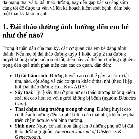
đã mang thai và bị đái tháo đường, hãy đến gặp bác sĩ càng sớm
càng tốt để được tư vấn và lên kế hoạch kiểm soát bệnh, đảm bảo
một thai kỳ khỏe mạnh.
1. Đái tháo đường ảnh hưởng đến em bé
như thế nào?
Trong 8 tuần đầu của thai kỳ, các cơ quan của em bé đang hình
thành. Nếu mẹ bị đái tháo đường tuýp 1 hoặc tuýp 2 mà đường
huyết không được kiểm soát tốt, điều này có thể ảnh hưởng nghiêm
trọng đến quá trình phát triển của các cơ quan, dẫn đến:
Dị tật bẩm sinh
: Đường huyết cao có thể gây ra các dị tật
tim, não, cột sống và các cơ quan khác ở thai nhi (theo Hiệp
hội Đái tháo đường Hoa Kỳ - ADA).
Sẩy thai
: Tỷ lệ sẩy thai ở phụ nữ đái tháo đường không kiểm
soát tốt cao hơn so với người không bị bệnh (nguồn:
Diabetes
Care
).
Thai chậm tăng trưởng trong tử cung
: Đường huyết cao
có thể ảnh hưởng đến sự phát triển của thai nhi, khiến bé phát
triển chậm hơn so với bình thường.
Sinh non
: Nguy cơ sinh non tăng lên ở những phụ nữ bị đái
tháo đường (nguồn:
American Journal of Obstetrics &
Gynecology
).