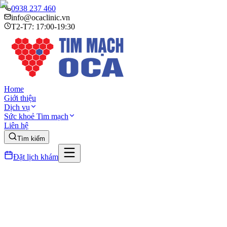
0938 237 460
info@ocaclinic.vn
T2-T7: 17:00-19:30
Home
Giới thiệu
Dịch vụ
Sức khoẻ Tim mạch
Liên hệ
Tìm kiếm
Đặt lịch khám