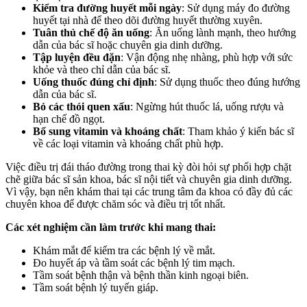
Kiểm tra đường huyết mỗi ngày
: Sử dụng máy đo đường
huyết tại nhà để theo dõi đường huyết thường xuyên.
Tuân thủ chế độ ăn uống
: Ăn uống lành mạnh, theo hướng
dẫn của bác sĩ hoặc chuyên gia dinh dưỡng.
Tập luyện đều đặn
: Vận động nhẹ nhàng, phù hợp với sức
khỏe và theo chỉ dẫn của bác sĩ.
Uống thuốc đúng chỉ định
: Sử dụng thuốc theo đúng hướng
dẫn của bác sĩ.
Bỏ các thói quen xấu
: Ngừng hút thuốc lá, uống rượu và
hạn chế đồ ngọt.
Bổ sung vitamin và khoáng chất
: Tham khảo ý kiến bác sĩ
về các loại vitamin và khoáng chất phù hợp.
Việc điều trị đái tháo đường trong thai kỳ đòi hỏi sự phối hợp chặt
chẽ giữa bác sĩ sản khoa, bác sĩ nội tiết và chuyên gia dinh dưỡng.
Vì vậy, bạn nên khám thai tại các trung tâm đa khoa có đầy đủ các
chuyên khoa để được chăm sóc và điều trị tốt nhất.
Các xét nghiệm cần làm trước khi mang thai:
Khám mắt để kiểm tra các bệnh lý về mắt.
Đo huyết áp và tầm soát các bệnh lý tim mạch.
Tầm soát bệnh thận và bệnh thần kinh ngoại biên.
Tầm soát bệnh lý tuyến giáp.