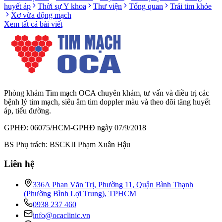
huyết áp
Thời sự Y khoa
Thư viện
Tổng quan
Trái tim khỏe
Xơ vữa động mạch
Xem tất cả bài viết
Phòng khám Tim mạch OCA chuyên khám, tư vấn và điều trị các
bệnh lý tim mạch, siêu âm tim doppler màu và theo dõi tăng huyết
áp, tiểu đường.
GPHĐ: 06075/HCM-GPHĐ ngày 07/9/2018
BS Phụ trách: BSCKII Phạm Xuân Hậu
Liên hệ
336A Phan Văn Trị, Phường 11, Quận Bình Thạnh
(Phường Bình Lợi Trung), TPHCM
0938 237 460
info@ocaclinic.vn