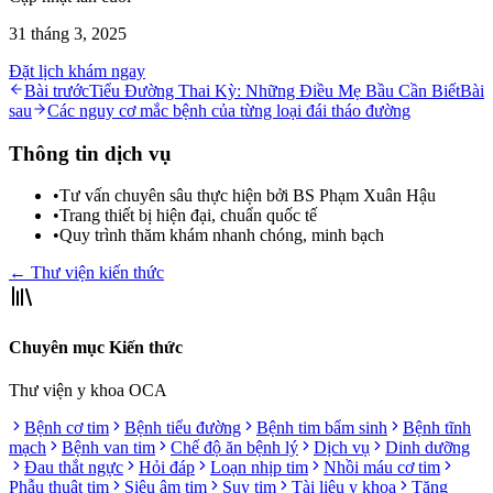
31 tháng 3, 2025
Đặt lịch khám ngay
Bài trước
Tiểu Đường Thai Kỳ: Những Điều Mẹ Bầu Cần Biết
Bài
sau
Các nguy cơ mắc bệnh của từng loại đái tháo đường
Thông tin dịch vụ
•
Tư vấn chuyên sâu thực hiện bởi BS Phạm Xuân Hậu
•
Trang thiết bị hiện đại, chuẩn quốc tế
•
Quy trình thăm khám nhanh chóng, minh bạch
← Thư viện kiến thức
Chuyên mục Kiến thức
Thư viện y khoa OCA
Bệnh cơ tim
Bệnh tiểu đường
Bệnh tim bẩm sinh
Bệnh tĩnh
mạch
Bệnh van tim
Chế độ ăn bệnh lý
Dịch vụ
Dinh dưỡng
Đau thắt ngực
Hỏi đáp
Loạn nhịp tim
Nhồi máu cơ tim
Phẫu thuật tim
Siêu âm tim
Suy tim
Tài liệu y khoa
Tăng