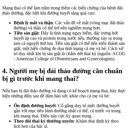
Mang thai có thể làm trầm trọng thêm các biến chứng của bệnh đái
tháo đường, đặc biệt khi đường huyết tăng quá cao:
Bệnh lý mắt và thận
: Các vấn đề về mắt (võng mạc đái tháo
đường) và thận có thể trở nên nghiêm trọng hơn.
Tiền sản giật
: Đây là tình trạng nguy hiểm, đặc trưng bởi
huyết áp cao và protein trong nước tiểu, thường xảy ra trong
tam cá nguyệt thứ hai. Tiền sản giật có thể tiến triển thành sản
giật, một biến chứng đe dọa tính mạng cả mẹ và bé. Cách xử
trí duy nhất khi bị sản giật là chấm dứt thai kỳ (nguồn: ACOG
- American College of Obstetricians and Gynecologists).
4. Người mẹ bị đái tháo đường cần chuẩn
bị gì trước khi mang thai?
Nếu bạn bị đái tháo đường và đang có kế hoạch mang thai, hãy thực
hiện những điều sau để đảm bảo sức khỏe cho cả mẹ và bé:
Ổn định đường huyết
: Cố gắng duy trì mức đường huyết
gần với mục tiêu bình thường nhất có thể, cả trước và trong
khi mang thai. Điều này cực kỳ quan trọng.
Theo dõi thai kỳ thường xuyên
: Khám thai định kỳ theo
lịch hẹn của bác sĩ.